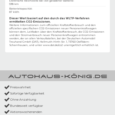
Elektrische Reichweite bei voll geladener Batterie
:
598 km
Batteriekapazität
:
87 kWh
Dieser Wert basiert auf den durch das WLTP-Verfahren
ermittelten CO2-Emissionen.
Weitere Informationen zum offiziellen Kraftstoffverbrauch und den
offiziellen spezifischen CO2-Emissionen neuer Personenkraftwagen
können dem‚ Leitfaden über den Kraftstoffverbrauch, die CO2-Emissionen
und den Stromverbrauch neuer Personenkraftwagen entnommen
werden, der an allen Verkaufsstellen, bei der Deutschen Automobil
Treuhand GmbH (DAT), Hellmuth-Hirth-Str. 1, 73760 Ostfildern-
Scharnhausen, und unter
www.dat.de/co2
unentgeltlich erhältlich ist.
Preiswahrheit
Sofortige Verfügbarkeit
Ohne Anzahlung
Bundesweit verfügbar
Aktionswochenenden