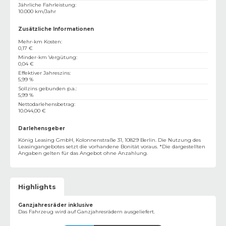
Jährliche Fahrleistung
:
10.000 km/Jahr
Zusätzliche Informationen
Mehr-km Kosten
:
0,17 €
Minder-km Vergütung
:
0,04 €
Effektiver Jahreszins
:
5,99 %
Sollzins gebunden p.a.
:
5,99 %
Nettodarlehensbetrag
:
10.044,00 €
Darlehensgeber
König Leasing GmbH, Kolonnenstraße 31, 10829 Berlin. Die Nutzung des
Leasingangebotes setzt die vorhandene Bonität voraus. *Die dargestellten
Angaben gelten für das Angebot ohne Anzahlung.
Highlights
Ganzjahresräder inklusive
Das Fahrzeug wird auf Ganzjahresrädern ausgeliefert.