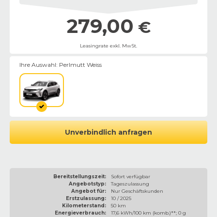
279,00
€
Leasingrate exkl. MwSt.
Ihre Auswahl:
Perlmutt Weiss
Unverbindlich anfragen
Bereitstellungszeit:
Sofort verfügbar
Angebotstyp:
Tageszulassung
Angebot für:
Nur Geschäftskunden
Erstzulassung:
10 / 2025
Kilometerstand:
50 km
Energieverbrauch:
17,6 kWh/100 km (komb.)**; 0 g