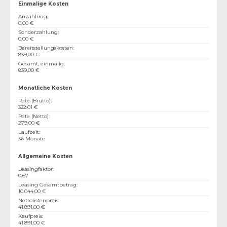
Einmalige Kosten
Anzahlung
:
0,00 €
Sonderzahlung
:
0,00 €
Bereitstellungskosten
:
839,00 €
Gesamt, einmalig
:
839,00 €
Monatliche Kosten
Rate (Brutto)
:
332,01 €
Rate (Netto)
:
279,00 €
Laufzeit
:
36 Monate
Allgemeine Kosten
Leasingfaktor
:
0,67
Leasing Gesamtbetrag
:
10.044,00 €
Nettolistenpreis
:
41.891,00 €
Kaufpreis
:
41.891,00 €