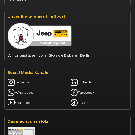
Jeep Compass leasen
Jeep Renegade finanzieren
Suzuki Vitara kaufen
Suzuki Swift finanzieren
Unser Engagement im Sport
BYD Dolphin finanzieren
Kia Ceed finanzieren
Kia Sportage leasen
Mazda CX-30 finanzieren
Citroën C3 leasen
Wir unterstützen voller Stolz die Eisbären Berlin.
Social Media Kanäle
Instagram
LinkedIn
Whatsapp
Facebook
YouTube
Tiktok
Das macht uns stolz