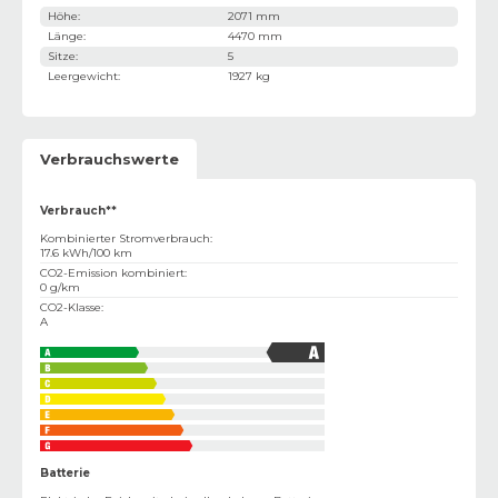
Höhe
:
2071 mm
Länge
:
4470 mm
Sitze
:
5
Leergewicht
:
1927 kg
Verbrauchswerte
Verbrauch**
Kombinierter Stromverbrauch
:
17.6 kWh/100 km
CO2-Emission kombiniert
:
0 g/km
CO2-Klasse
:
A
Batterie