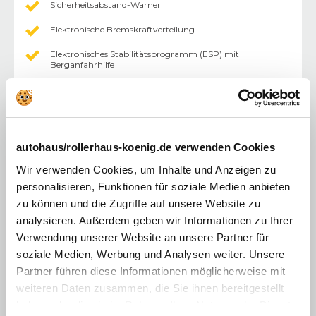
Sicherheitsabstand-Warner
Elektronische Bremskraftverteilung
Elektronisches Stabilitätsprogramm (ESP) mit
Berganfahrhilfe
Fahrer- und Beifahrerairbag
ISOFIX-i-Size-Kindersitzbefestigung
Geräuschsimulator
autohaus/rollerhaus-koenig.de verwenden Cookies
Spurhalteassistent
Wir verwenden Cookies, um Inhalte und Anzeigen zu
Müdigkeitswarner
personalisieren, Funktionen für soziale Medien anbieten
zu können und die Zugriffe auf unsere Website zu
Verkehrszeichenerkennung mit Geschwindigkeitswarner
analysieren. Außerdem geben wir Informationen zu Ihrer
MULTI-SENSE mit Ambientebeleuchtung zur individuellen
Verwendung unserer Website an unsere Partner für
Einstellung der Fahrzeugcharakteristik
soziale Medien, Werbung und Analysen weiter. Unsere
Einparkhilfe vorne, hinten und seitlich
Partner führen diese Informationen möglicherweise mit
weiteren Daten zusammen, die Sie ihnen bereitgestellt
Mittelkonsole mit Staufach und Mittelarmlehne
haben oder die sie im Rahmen Ihrer Nutzung der Dienste
Rücksitzbank 40/20/40 teilbar