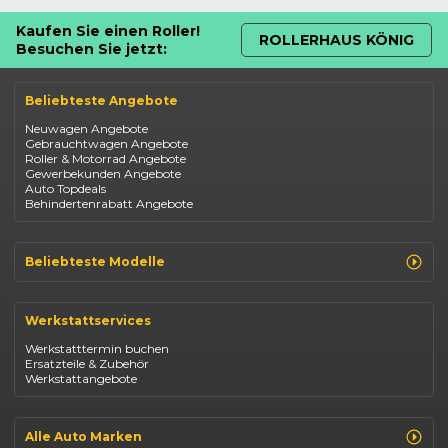
Kaufen Sie einen Roller!
ROLLERHAUS KÖNIG
Besuchen Sie jetzt:
Beliebteste Angebote
Neuwagen Angebote
Gebrauchtwagen Angebote
Roller & Motorrad Angebote
Gewerbekunden Angebote
Auto Topdeals
Behindertenrabatt Angebote
Beliebteste Modelle
Renault Clio
Renault Captur
Werkstattservices
Opel Corsa
Opel Astra
Werkstatttermin buchen
Fiat 500
Ersatzteile & Zubehör
Dacia Duster
Werkstattangebote
Dacia Sandero
Jeep Compass
Jeep Avenger
Jeep Renegade
Alle Auto Marken
Suzuki Vitara