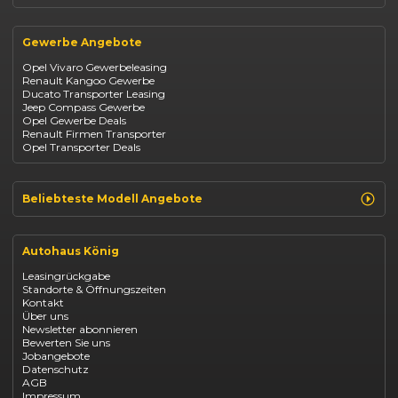
Suzuki Swift
Renault
Kia Ceed
Opel
BYD Seal
Gewerbe Angebote
Fiat
Mazda CX-30
Dacia
Citroen C4
Opel Vivaro Gewerbeleasing
Jeep
Renault Kangoo Gewerbe
Suzuki
Ducato Transporter Leasing
BYD
Jeep Compass Gewerbe
Kia
Opel Gewerbe Deals
Mazda
Renault Firmen Transporter
Citroën
Opel Transporter Deals
Abarth
Fiat Professional
Beliebteste Modell Angebote
Renault Clio finanzieren
Renault Arkana Leasing
Autohaus König
Renault Captur Leasing
Opel Corsa finanzieren
Leasingrückgabe
Opel Astra leasen
Standorte & Öffnungszeiten
Opel Mokka kaufen
Kontakt
Opel Grandland finanzieren
Über uns
Opel Vivaro Gewerbeleasing
Newsletter abonnieren
Fiat 500 finanzieren
Bewerten Sie uns
Fiat Panda leasen
Jobangebote
Dacia Duster finanzieren
Datenschutz
Dacia Sandero kaufen
AGB
Dacia Jogger leasen
Impressum