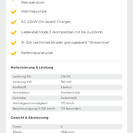
Rekuperation
Wärmepumpe
AC 22kW On-board Charger
Ladekabel Mode 3 (kompatibel mit bis zu22kW)
19-Zoll Leichtmetallräder glanzgedreht "Streamline"
Reifenreparaturset
Motorisierung & Leistung
Leistung PS
:
218 PS
Leistung kW
:
160 kW
Kraftstoff
:
Elektro
Antriebsart
:
Frontantrieb
Getriebe
:
Automatik
Höchstgeschwindigkeit
:
170 km/h
Beschleunigung 0-100 km/h
:
7.9 Sekunden
Gewicht & Abmessung
Türen
:
5
Breite
:
1908 mm