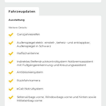
Fahrzeugdaten
Ausstattung
Weitere Details
:
Ganzjahresreifen
Außenspiegel elektr. einstell-, beheiz- und anklappbar,
Außenspiegel in Schwarz
Haifischantenne
Indirektes Reifendruckkontrollsystem Notbremsassistent
mit Fußgängererkennung und Kreuzungsassistent
Antiblockiersystem
Rückfahrkamera
eCall-Notrufsystem
Seitenairbags vorne, Windowbags vorne und hinten sowie
Mittelairbag vorne