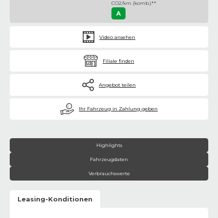
CO2/km (komb.)**
A
Video ansehen
Filiale finden
Angebot teilen
€
Ihr Fahrzeug in Zahlung geben
Highlights
Fahrzeugdaten
Verbrauchswerte
Leasing-Konditionen