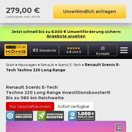
279,00
€
Unverbindlich anfragen
Leasingrate exkl. MwSt.
Jetzt schnell bis zu 6.000 € Umweltförderung sichern:
Angebote ansehen
82
Standorte
4.8 von 5
Kontakt
Start
»
Neuwagen
»
Renault
»
Scenic E-Tech
»
Renault Scenic E-
Tech Techno 220 Long Range
Renault Scenic E-Tech
Techno 220 Long Range Investitionsbooster!!!
Bis zu 580 km Reichweite
Nur Geschäftskunden
Sofort verfügbar