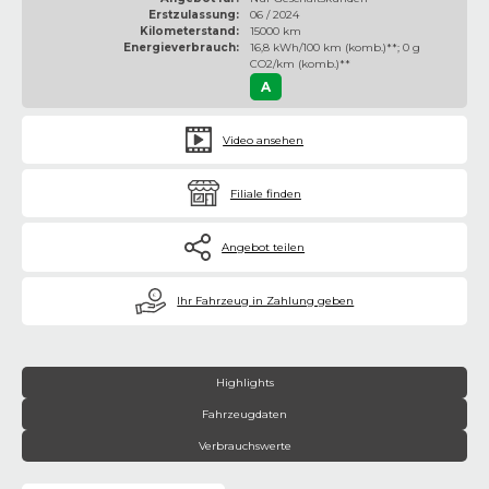
Erstzulassung:
06 / 2024
Kilometerstand:
15000 km
Energieverbrauch:
16,8 kWh/100 km (komb.)**; 0 g
CO2/km (komb.)**
A
Video ansehen
Filiale finden
Angebot teilen
€
Ihr Fahrzeug in Zahlung geben
Highlights
Fahrzeugdaten
Verbrauchswerte