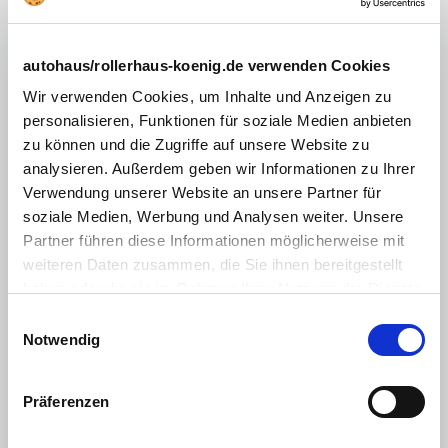
Stark getönte Heck- und Seitenscheiben hinten
Dynamisches Abbiegelicht
autohaus/rollerhaus-koenig.de verwenden Cookies
Fernlichtassistent
Wir verwenden Cookies, um Inhalte und Anzeigen zu
personalisieren, Funktionen für soziale Medien anbieten
Fahrer und Beifahrersitz höhenverstellbar, Fahrersitz mit
zu können und die Zugriffe auf unsere Website zu
elektrischer Lordosenstütze
analysieren. Außerdem geben wir Informationen zu Ihrer
2-Zonen-Klimaautomatik
Verwendung unserer Website an unsere Partner für
Keycard Handsfree
soziale Medien, Werbung und Analysen weiter. Unsere
Partner führen diese Informationen möglicherweise mit
Wärmepumpe
weiteren Daten zusammen, die Sie ihnen bereitgestellt
Schaltwippen am Lenkrad zur Steuerung der
haben oder die sie im Rahmen Ihrer Nutzung der Dienste
Rekuperation
gesammelt haben. Sie geben Einwilligung zu unseren
Einwilligungsauswahl
MULTI-SENSE mit Ambientebeleuchtung zur individuellen
Cookies, wenn Sie unsere Webseite weiterhin nutzen.
Notwendig
Einstellung der Fahrzeugcharakteristik
Sportsitze, spezifisches Alpine Lenkrad und
Armaturenbrett, blaue Zierelemente innen
Präferenzen
Mittelkonsole mit Staufach und Mittelarmlehne