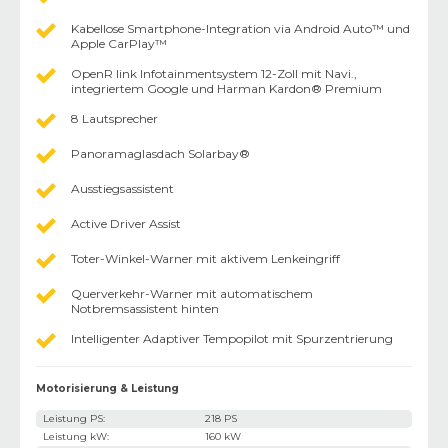
Kabellose Smartphone-Integration via Android Auto™ und
Apple CarPlay™
OpenR link Infotainmentsystem 12-Zoll mit Navi.,
integriertem Google und Harman Kardon® Premium
8 Lautsprecher
Panoramaglasdach Solarbay®
Ausstiegsassistent
Active Driver Assist
Toter-Winkel-Warner mit aktivem Lenkeingriff
Querverkehr-Warner mit automatischem
Notbremsassistent hinten
Intelligenter Adaptiver Tempopilot mit Spurzentrierung
Motorisierung & Leistung
Leistung PS
:
218 PS
Leistung kW
:
160 kW