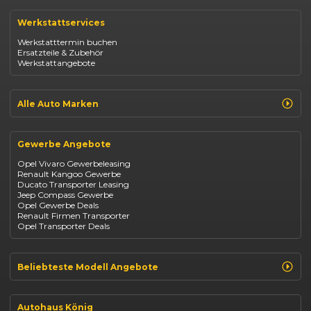
Renault Clio
Renault Captur
Werkstattservices
Opel Corsa
Opel Astra
Werkstatttermin buchen
Fiat 500
Ersatzteile & Zubehör
Dacia Duster
Werkstattangebote
Dacia Sandero
Jeep Compass
Jeep Avenger
Jeep Renegade
Alle Auto Marken
Suzuki Vitara
Suzuki Swift
Renault
Kia Ceed
Opel
BYD Seal
Gewerbe Angebote
Fiat
Mazda CX-30
Dacia
Citroen C4
Opel Vivaro Gewerbeleasing
Jeep
Renault Kangoo Gewerbe
Suzuki
Ducato Transporter Leasing
BYD
Jeep Compass Gewerbe
Kia
Opel Gewerbe Deals
Mazda
Renault Firmen Transporter
Citroën
Opel Transporter Deals
Abarth
Fiat Professional
Beliebteste Modell Angebote
Renault Clio finanzieren
Renault Arkana Leasing
Autohaus König
Renault Captur Leasing