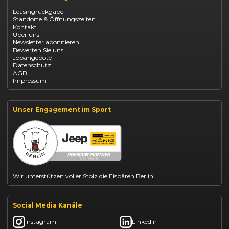
Opel Corsa finanzieren
Leasingrückgabe
Opel Astra leasen
Standorte & Öffnungszeiten
Opel Mokka kaufen
Kontakt
Opel Grandland finanzieren
Über uns
Opel Vivaro Gewerbeleasing
Newsletter abonnieren
Fiat 500 finanzieren
Bewerten Sie uns
Fiat Panda leasen
Jobangebote
Dacia Duster finanzieren
Datenschutz
Dacia Sandero kaufen
AGB
Dacia Jogger leasen
Impressum
Jeep Compass leasen
Jeep Renegade finanzieren
Suzuki Vitara kaufen
Suzuki Swift finanzieren
Unser Engagement im Sport
BYD Dolphin finanzieren
Kia Ceed finanzieren
Kia Sportage leasen
Mazda CX-30 finanzieren
Citroën C3 leasen
Wir unterstützen voller Stolz die Eisbären Berlin.
Social Media Kanäle
Instagram
LinkedIn