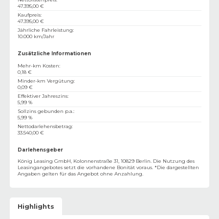
47.395,00 €
Kaufpreis
:
47.395,00 €
Jährliche Fahrleistung
:
10.000 km/Jahr
Zusätzliche Informationen
Mehr-km Kosten
:
0,18 €
Minder-km Vergütung
:
0,09 €
Effektiver Jahreszins
:
5,99 %
Sollzins gebunden p.a.
:
5,99 %
Nettodarlehensbetrag
:
33.540,00 €
Darlehensgeber
König Leasing GmbH, Kolonnenstraße 31, 10829 Berlin. Die Nutzung des
Leasingangebotes setzt die vorhandene Bonität voraus. *Die dargestellten
Angaben gelten für das Angebot ohne Anzahlung.
Highlights