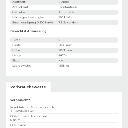
Kraftstoff
:
Elektro
Antriebsart
:
Frontantrieb
Getriebe
:
Automatik
Höchstgeschwindigkeit
:
170 km/h
Beschleunigung 0-100 km/h
:
7.9 Sekunden
Gewicht & Abmessung
Türen
:
5
Breite
:
2085 mm
Höhe
:
2071 mm
Länge
:
4470 mm
Sitze
:
k.A.
Leergewicht
:
1938 kg
Verbrauchswerte
Verbrauch**
Kombinierter Stromverbrauch
:
16.8 kWh/100 km
CO2-Emission kombiniert
:
0 g/km
CO2-Klasse
: