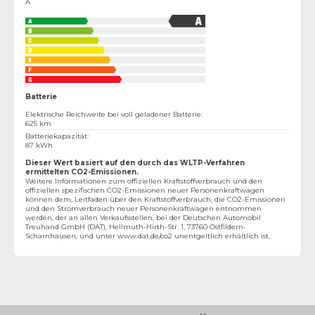
A
Batterie
Elektrische Reichweite bei voll geladener Batterie
:
625 km
Batteriekapazität
:
87 kWh
Dieser Wert basiert auf den durch das WLTP-Verfahren
ermittelten CO2-Emissionen.
Weitere Informationen zum offiziellen Kraftstoffverbrauch und den
offiziellen spezifischen CO2-Emissionen neuer Personenkraftwagen
können dem‚ Leitfaden über den Kraftstoffverbrauch, die CO2-Emissionen
und den Stromverbrauch neuer Personenkraftwagen entnommen
werden, der an allen Verkaufsstellen, bei der Deutschen Automobil
Treuhand GmbH (DAT), Hellmuth-Hirth-Str. 1, 73760 Ostfildern-
Scharnhausen, und unter
www.dat.de/co2
unentgeltlich erhältlich ist.