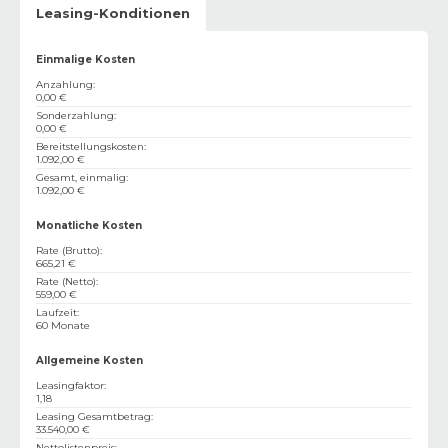
Leasing-Konditionen
Einmalige Kosten
Anzahlung
:
0,00 €
Sonderzahlung
:
0,00 €
Bereitstellungskosten
:
1.092,00 €
Gesamt, einmalig
:
1.092,00 €
Monatliche Kosten
Rate (Brutto)
:
665,21 €
Rate (Netto)
:
559,00 €
Laufzeit
:
60 Monate
Allgemeine Kosten
Leasingfaktor
:
1,18
Leasing Gesamtbetrag
:
33.540,00 €
Nettolistenpreis
: