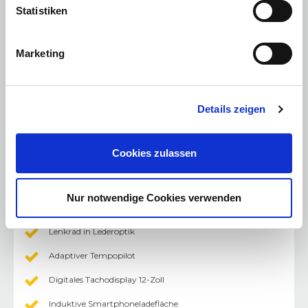
Igenius®-Armlehne hinten
Statistiken
Rücksitzbank 40/20/40 teilbar
Vordersitze beheizbar
Marketing
Elektrische Fensterheber vorne mit Impulsschaltung und
Klemmschutz
Lenkrad längs- und höhenverstellbar
Details zeigen
Beheizbares Lenkrad
Cookies zulassen
Fahrzeugteppich in Blau
Elektrische Heckklappe
Nur notwendige Cookies verwenden
Elektrische Fensterheber hinten mit Impulsschaltung und
Klemmschutz
Lenkrad in Lederoptik
Adaptiver Tempopilot
Digitales Tachodisplay 12-Zoll
Induktive Smartphoneladefläche