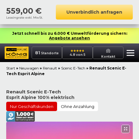
559,00
€
Unverbindlich anfragen
Leasingrate exkl. MwSt.
Jetzt schnell bis zu 6.000 € Umweltförderung sichern:
Angebote ansehen
81
Standorte
4.8 von 5
Kontakt
Start
»
Neuwagen
»
Renault
»
Scenic E-Tech
»
Renault Scenic E-
Tech Esprit Alpine
Renault Scenic E-Tech
Esprit Alpine 100% elektrisch
Nur Geschäftskunden
Ohne Anzahlung