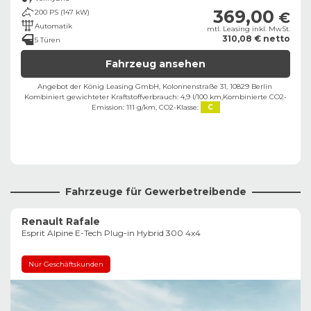
369,00
200 PS (147 kW)
€
Automatik
mtl. Leasing inkl. MwSt.
310,08 € netto
5 Türen
Fahrzeug ansehen
Angebot der König Leasing GmbH, Kolonnenstraße 31, 10829 Berlin ​
Kombiniert gewichteter Kraftstoffverbrauch: 4,9 l/100 km,
Kombinierte CO2-
Emission: 111 g/km,
CO2-Klasse:
C
Fahrzeuge für Gewerbetreibende
Renault Rafale
Esprit Alpine E-Tech Plug-in Hybrid 300 4x4
Nur Geschäftskunden