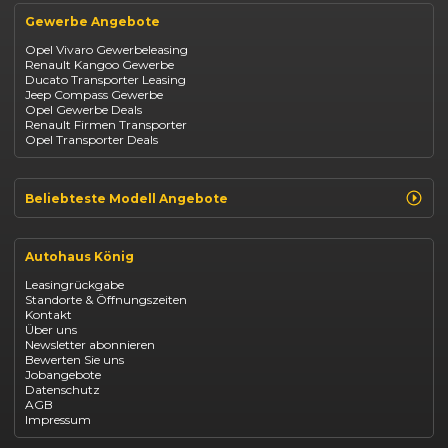
Opel
BYD Seal
Gewerbe Angebote
Fiat
Mazda CX-30
Dacia
Citroen C4
Opel Vivaro Gewerbeleasing
Jeep
Renault Kangoo Gewerbe
Suzuki
Ducato Transporter Leasing
BYD
Jeep Compass Gewerbe
Kia
Opel Gewerbe Deals
Mazda
Renault Firmen Transporter
Citroën
Opel Transporter Deals
Abarth
Fiat Professional
Beliebteste Modell Angebote
Renault Clio finanzieren
Renault Arkana Leasing
Autohaus König
Renault Captur Leasing
Opel Corsa finanzieren
Leasingrückgabe
Opel Astra leasen
Standorte & Öffnungszeiten
Opel Mokka kaufen
Kontakt
Opel Grandland finanzieren
Über uns
Opel Vivaro Gewerbeleasing
Newsletter abonnieren
Fiat 500 finanzieren
Bewerten Sie uns
Fiat Panda leasen
Jobangebote
Dacia Duster finanzieren
Datenschutz
Dacia Sandero kaufen
AGB
Dacia Jogger leasen
Impressum
Jeep Compass leasen
Jeep Renegade finanzieren