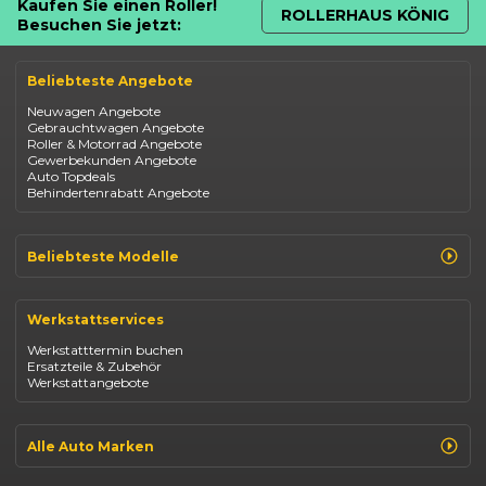
Kaufen Sie einen Roller!
ROLLERHAUS KÖNIG
Besuchen Sie jetzt:
Beliebteste Angebote
Neuwagen Angebote
Gebrauchtwagen Angebote
Roller & Motorrad Angebote
Gewerbekunden Angebote
Auto Topdeals
Behindertenrabatt Angebote
Beliebteste Modelle
Renault Clio
Renault Captur
Werkstattservices
Opel Corsa
Opel Astra
Werkstatttermin buchen
Fiat 500
Ersatzteile & Zubehör
Dacia Duster
Werkstattangebote
Dacia Sandero
Jeep Compass
Jeep Avenger
Jeep Renegade
Alle Auto Marken
Suzuki Vitara
Suzuki Swift
Renault
Kia Ceed