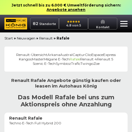
Jetzt schnell bis zu 6.000 € Umweltförderung sichern:
Angebote ansehen
82
Standorte
4.8 von 5
Kontakt
Start
»
Neuwagen
»
Renault
»
Rafale
Renault
-Übersicht
Arkana
Austral
Captur
Clio
Espace
Express
Kangoo
Master
Mégane E-Tech
Rafale
Renault 4
Renault 5
Scenic E-Tech
Symbioz
Trafic
Twingo
Zoe
Renault
Rafale
Angebote günstig kaufen oder
leasen im
Autohaus
König
Das Modell Rafale bei uns zum
Aktionspreis ohne Anzahlung
Renault Rafale
Techno E-Tech Full Hybrid 200