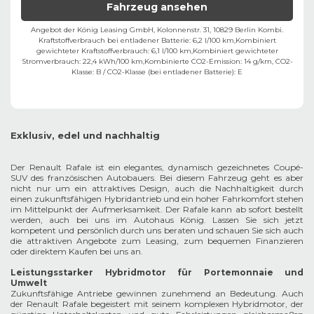
Fahrzeug ansehen
Angebot der König Leasing GmbH, Kolonnenstr. 31, 10829 Berlin ​
Kombi.
Kraftstoffverbrauch bei entladener Batterie: 6,2 l/100 km,
Kombiniert
gewichteter Kraftstoffverbrauch: 6,1 l/100 km,
Kombiniert gewichteter
Stromverbrauch: 22,4 kWh/100 km,
Kombinierte CO2-Emission: 14 g/km,
CO2-
Klasse:
B
/
CO2-Klasse (bei entladener Batterie):
E
Exklusiv, edel und nachhaltig
Der Renault Rafale ist ein elegantes, dynamisch gezeichnetes Coupé-
SUV des französischen Autobauers. Bei diesem Fahrzeug geht es aber
nicht nur um ein attraktives Design, auch die Nachhaltigkeit durch
einen zukunftsfähigen Hybridantrieb und ein hoher Fahrkomfort stehen
im Mittelpunkt der Aufmerksamkeit. Der Rafale kann ab sofort bestellt
werden, auch bei uns im Autohaus König. Lassen Sie sich jetzt
kompetent und persönlich durch uns beraten und schauen Sie sich auch
die attraktiven Angebote zum Leasing, zum bequemen Finanzieren
oder direktem Kaufen bei uns an.
Leistungsstarker Hybridmotor für Portemonnaie und
Umwelt
Zukunftsfähige Antriebe gewinnen zunehmend an Bedeutung. Auch
der Renault Rafale begeistert mit seinem komplexen Hybridmotor, der