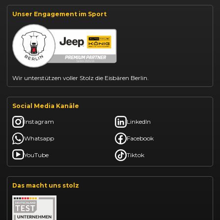
Suzuki Vitara kaufen
Suzuki Swift finanzieren
Unser Engagement im Sport
BYD Dolphin finanzieren
Kia Ceed finanzieren
Kia Sportage leasen
Mazda CX-30 finanzieren
Citroën C3 leasen
Wir unterstützen voller Stolz die Eisbären Berlin.
Social Media Kanäle
Instagram
LinkedIn
Whatsapp
Facebook
YouTube
Tiktok
Das macht uns stolz