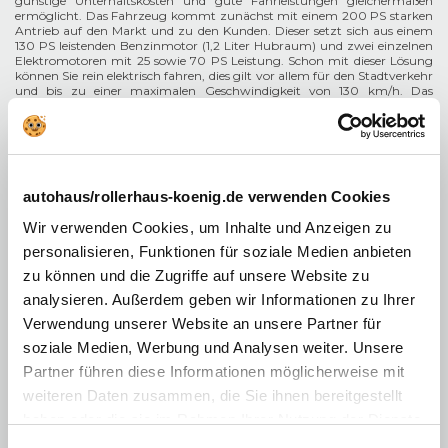
günstige Unterhaltskosten und gute Fahrleistungen gleichermaßen
ermöglicht. Das Fahrzeug kommt zunächst mit einem 200 PS starken
Antrieb auf den Markt und zu den Kunden. Dieser setzt sich aus einem
130 PS leistenden Benzinmotor (1,2 Liter Hubraum) und zwei einzelnen
Elektromotoren mit 25 sowie 70 PS Leistung. Schon mit dieser Lösung
können Sie rein elektrisch fahren, dies gilt vor allem für den Stadtverkehr
und bis zu einer maximalen Geschwindigkeit von 130 km/h. Das
automatische, intelligente Getriebe verfügt über 15 Modi und somit
immer die passende Einstellung für jede Situation. Später kommt ein
300 PS starker Plug-in-Hybrid-Antrieb ins Angebot.
autohaus/rollerhaus-koenig.de verwenden Cookies
Wir verwenden Cookies, um Inhalte und Anzeigen zu
personalisieren, Funktionen für soziale Medien anbieten
zu können und die Zugriffe auf unsere Website zu
analysieren. Außerdem geben wir Informationen zu Ihrer
Verwendung unserer Website an unsere Partner für
soziale Medien, Werbung und Analysen weiter. Unsere
Partner führen diese Informationen möglicherweise mit
weiteren Daten zusammen, die Sie ihnen bereitgestellt
haben oder die sie im Rahmen Ihrer Nutzung der Dienste
gesammelt haben. Sie geben Einwilligung zu unseren