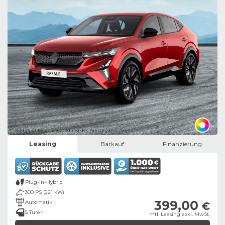
Bild zeigt Beispielabbildung des Fahrzeugs
Leasing
Barkauf
Finanzierung
Plug-in-Hybrid
300 PS (221 kW)
399,00
Automatik
€
5 Türen
mtl. Leasing exkl. MwSt.