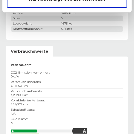
Breite
:
1905 mm
Höhe
:
1661 mm
Länge
:
4650 mm
Sitze
:
5
Leergewicht
:
1675 kg
Kraftstofftankinhalt
:
55 Liter
Verbrauchswerte
Verbrauch**
CO2-Emission kombiniert
:
0 g/km
Verbrauch innerorts
:
6,1 l/100 km
Verbrauch außerorts
:
4,8 l/100 km
Kombinierter Verbrauch
:
5.5 l/100 km
Schadstoffklasse
:
k.A.
CO2-Klasse
:
A