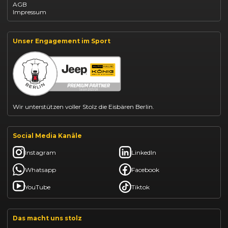
AGB
Dacia Jogger leasen
Impressum
Jeep Compass leasen
Jeep Renegade finanzieren
Suzuki Vitara kaufen
Suzuki Swift finanzieren
Unser Engagement im Sport
BYD Dolphin finanzieren
Kia Ceed finanzieren
Kia Sportage leasen
Mazda CX-30 finanzieren
Citroën C3 leasen
Wir unterstützen voller Stolz die Eisbären Berlin.
Social Media Kanäle
Instagram
LinkedIn
Whatsapp
Facebook
YouTube
Tiktok
Das macht uns stolz