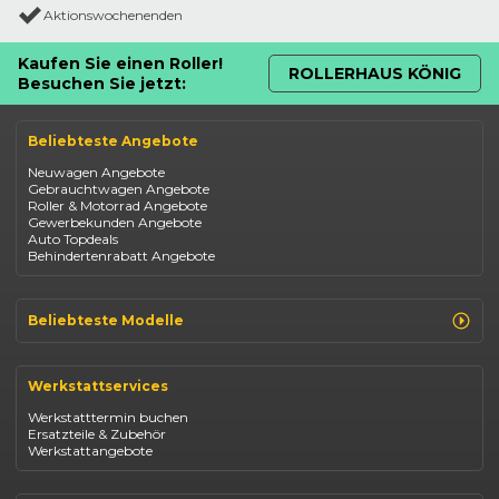
Aktionswochenenden
Kaufen Sie einen Roller!
ROLLERHAUS KÖNIG
Besuchen Sie jetzt:
Beliebteste Angebote
Neuwagen Angebote
Gebrauchtwagen Angebote
Roller & Motorrad Angebote
Gewerbekunden Angebote
Auto Topdeals
Behindertenrabatt Angebote
Beliebteste Modelle
Renault Clio
Renault Captur
Werkstattservices
Opel Corsa
Opel Astra
Werkstatttermin buchen
Fiat 500
Ersatzteile & Zubehör
Dacia Duster
Werkstattangebote
Dacia Sandero
Jeep Compass
Jeep Avenger