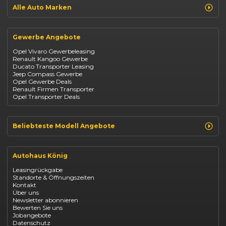
Jeep Renegade
Alle Auto Marken
Suzuki Vitara
Suzuki Swift
Renault
Kia Ceed
Opel
BYD Seal
Gewerbe Angebote
Fiat
Mazda CX-30
Dacia
Citroen C4
Opel Vivaro Gewerbeleasing
Jeep
Renault Kangoo Gewerbe
Suzuki
Ducato Transporter Leasing
BYD
Jeep Compass Gewerbe
Kia
Opel Gewerbe Deals
Mazda
Renault Firmen Transporter
Citroën
Opel Transporter Deals
Abarth
Fiat Professional
Beliebteste Modell Angebote
Renault Clio finanzieren
Renault Arkana Leasing
Autohaus König
Renault Captur Leasing
Opel Corsa finanzieren
Leasingrückgabe
Opel Astra leasen
Standorte & Öffnungszeiten
Opel Mokka kaufen
Kontakt
Opel Grandland finanzieren
Über uns
Opel Vivaro Gewerbeleasing
Newsletter abonnieren
Fiat 500 finanzieren
Bewerten Sie uns
Fiat Panda leasen
Jobangebote
Dacia Duster finanzieren
Datenschutz
Dacia Sandero kaufen