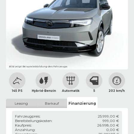
Bild zeigt Beispielabbildung des Fahrzeugs
145 PS
Hybrid-Benzin
Automatik
5
202 km/h
Leasing
Barkauf
Finanzierung
Fahrzeugpreis
:
25.999,00 €
Bereitstellungskosten
:
999,00 €
Kaufpreis
:
26.998,00 €
Anzahlung
:
0,00 €