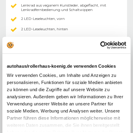
Lenkrad aus veganem Kunstleder, abgeflacht, mit
Lenkradfernbedienung und Schaltwippen
2 LED-Leseleuchten, vorn
2 LED-Leseleuchten, hinten
Intelli-LED Scheinwerfer
Standard Windschutzscheibe
Wärmeschutzverglasung, getönt
autohaus/rollerhaus-koenig.de verwenden Cookies
Digitaler Radioempfang DAB+ (Digital Audio
Broadcasting)
Wir verwenden Cookies, um Inhalte und Anzeigen zu
personalisieren, Funktionen für soziale Medien anbieten
Multimedia Infotainment System mit 10˝ -Touchscreen-
Farbdisplay und 10'' Fahrerinfodisplay
zu können und die Zugriffe auf unsere Website zu
analysieren. Außerdem geben wir Informationen zu Ihrer
Elektrische Parkbremse
Verwendung unserer Website an unsere Partner für
10˝ - Fahrerinfodisplay
soziale Medien, Werbung und Analysen weiter. Unsere
Partner führen diese Informationen möglicherweise mit
Mittelarmlehne mit Ablagefach
weiteren Daten zusammen, die Sie ihnen bereitgestellt
LED-Rückleuchten
haben oder die sie im Rahmen Ihrer Nutzung der Dienste