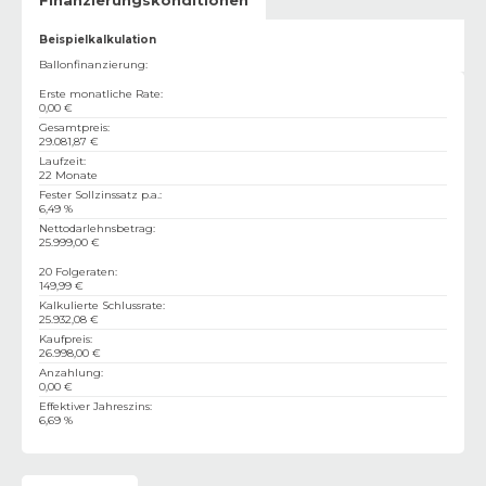
Beispielkalkulation
Ballonfinanzierung:
Erste monatliche Rate
:
0,00 €
Gesamtpreis
:
29.081,87 €
Laufzeit
:
22 Monate
Fester Sollzinssatz p.a.
:
6,49 %
Nettodarlehnsbetrag
:
25.999,00 €
20 Folgeraten
:
149,99 €
Kalkulierte Schlussrate
:
25.932,08 €
Kaufpreis
:
26.998,00 €
Anzahlung
:
0,00 €
Effektiver Jahreszins
:
6,69 %