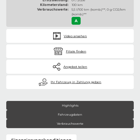
Erstzulassung:
01 / 2026
Kilometerstand:
100 km
Verbrauchswerte:
5,5 l/100 km (komb.)**; 0 g CO2/km
(komb.)**
A
Video ansehen
Filiale finden
Angebot teilen
€
Ihr Fahrzeug in Zahlung geben
Highlights
Fahrzeugdaten
Verbrauchswerte
Finanzierungskonditionen