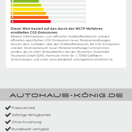
Dieser Wert basiert auf den durch das WLTP-Verfahren
ermittelten CO2-Emissionen.
Weitere Informationen zum offiziellen Kraftstoffverbrauch und den
offiziellen spezifischen CO2-Emissionen neuer Personenkraftwagen
können dem‚ Leitfaden über den Kraftstoffverbrauch, die CO2-Emissionen
und den Stromverbrauch neuer Personenkraftwagen entnommen
werden, der an allen Verkaufsstellen, bei der Deutschen Automobil
Treuhand GmbH (DAT), Hellmuth-Hirth-Str. 1, 73760 Ostfildern-
Scharnhausen, und unter
www.dat.de/co2
unentgeltlich erhältlich ist.
Preiswahrheit
Sofortige Verfügbarkeit
Ohne Anzahlung
Bundesweit verfügbar