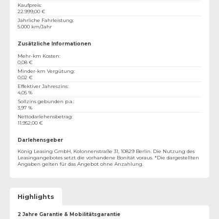
Kaufpreis
:
22.999,00 €
Jährliche Fahrleistung
:
5.000 km/Jahr
Zusätzliche Informationen
Mehr-km Kosten
:
0,08 €
Minder-km Vergütung
:
0,02 €
Effektiver Jahreszins
:
4,05 %
Sollzins gebunden p.a.
:
3,97 %
Nettodarlehensbetrag
:
11.952,00 €
Darlehensgeber
König Leasing GmbH, Kolonnenstraße 31, 10829 Berlin. Die Nutzung des
Leasingangebotes setzt die vorhandene Bonität voraus. *Die dargestellten
Angaben gelten für das Angebot ohne Anzahlung.
Highlights
2 Jahre Garantie & Mobilitätsgarantie