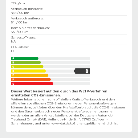
123 g/km
Verbrauch innerorts
:
4,9 l/100 km
Verbrauch außerorts
:
5,1 l/100 km
Kombinierter Verbrauch
:
5.5 l/100 km
Schadstoffklasse
:
k.A.
CO2-Klasse
:
D
Dieser Wert basiert auf den durch das WLTP-Verfahren
ermittelten CO2-Emissionen.
Weitere Informationen zum offiziellen Kraftstoffverbrauch und den
offiziellen spezifischen CO2-Emissionen neuer Personenkraftwagen
können dem‚ Leitfaden über den Kraftstoffverbrauch, die CO2-Emissionen
und den Stromverbrauch neuer Personenkraftwagen entnommen
werden, der an allen Verkaufsstellen, bei der Deutschen Automobil
Treuhand GmbH (DAT), Hellmuth-Hirth-Str. 1, 73760 Ostfildern-
Scharnhausen, und unter
www.dat.de/co2
unentgeltlich erhältlich ist.