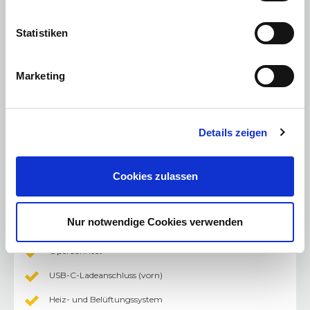
Müdigkeitserkennung
Statistiken
Spurhalte-Assistent
Verkehrsschilderkennung (nur Geschwindigkeit)
Marketing
Vorrüstung für Kindersitz-Befestigungssystem ISOFIX,
hinten
LED-Scheinwerfer inkl. LED-Tagfahrlicht und
Fernlichtassistent
Details zeigen
Halogen-Rückleuchten
10˝-Fahrerinfodisplay plus Smartphone-Station
Cookies zulassen
Kabellose Smartphone-Integration via drahtloses Apple
CarPlay™1 und Android Auto™1
Nur notwendige Cookies verwenden
Digitaler Radioempfang DAB+
OpelConnect
USB-C-Ladeanschluss (vorn)
Heiz- und Belüftungssystem