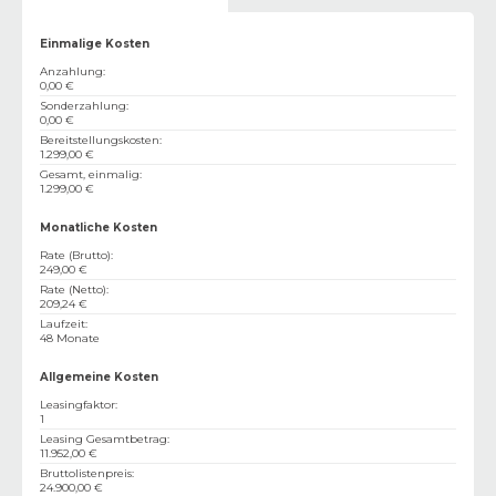
Einmalige Kosten
Anzahlung
:
0,00 €
Sonderzahlung
:
0,00 €
Bereitstellungskosten
:
1.299,00 €
Gesamt, einmalig
:
1.299,00 €
Monatliche Kosten
Rate (Brutto)
:
249,00 €
Rate (Netto)
:
209,24 €
Laufzeit
:
48 Monate
Allgemeine Kosten
Leasingfaktor
:
1
Leasing Gesamtbetrag
:
11.952,00 €
Bruttolistenpreis
:
24.900,00 €