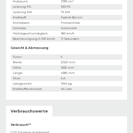
Hubraum
:
1199 cm³
Leistung PS
:
100 PS
Leistung kW
:
74 kW
Kraftstoff
:
Hybrid-Benzin
Antriebsart
:
Frontantrieb
Getriebe
:
Automatik
Höchstgeschwindigkeit
:
180 km/h
Beschleunigung 0-100 km/h
:
11 Sekunden
Gewicht & Abmessung
Türen
:
5
Breite
:
2020 mm
Höhe
:
1655 mm
Länge
:
4385 mm
Sitze
:
k.A.
Leergewicht
:
1344 kg
Kraftstofftankinhalt
:
44 Liter
Verbrauchswerte
Verbrauch**
CO2-Emission kombiniert
: