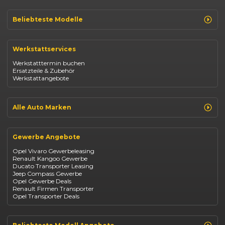
Beliebteste Modelle
Renault Clio
Renault Captur
Werkstattservices
Opel Corsa
Opel Astra
Werkstatttermin buchen
Fiat 500
Ersatzteile & Zubehör
Dacia Duster
Werkstattangebote
Dacia Sandero
Jeep Compass
Jeep Avenger
Jeep Renegade
Alle Auto Marken
Suzuki Vitara
Suzuki Swift
Renault
Kia Ceed
Opel
BYD Seal
Gewerbe Angebote
Fiat
Mazda CX-30
Dacia
Citroen C4
Opel Vivaro Gewerbeleasing
Jeep
Renault Kangoo Gewerbe
Suzuki
Ducato Transporter Leasing
BYD
Jeep Compass Gewerbe
Kia
Opel Gewerbe Deals
Mazda
Renault Firmen Transporter
Citroën
Opel Transporter Deals
Abarth
Fiat Professional