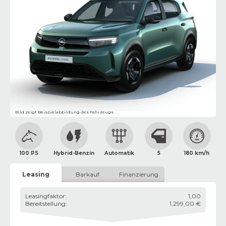
Bild zeigt Beispielabbildung des Fahrzeugs
100 PS
Hybrid-Benzin
Automatik
5
180 km/h
Leasing
Barkauf
Finanzierung
Leasingfaktor
:
1,00
Bereitstellung
:
1.299,00 €