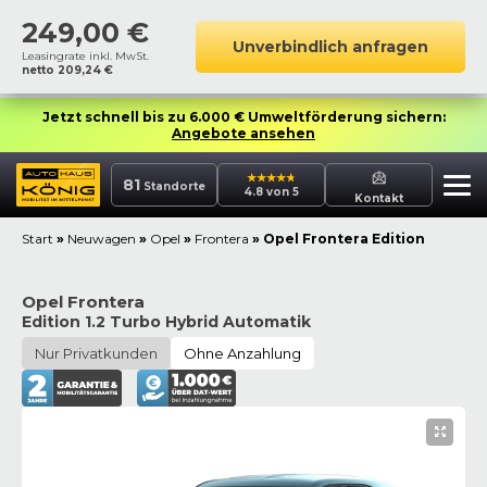
249,00
€
Unverbindlich anfragen
Leasingrate inkl. MwSt.
netto
209,24
€
Jetzt schnell bis zu 6.000 € Umweltförderung sichern:
Angebote ansehen
81
Standorte
4.8 von 5
Kontakt
Start
»
Neuwagen
»
Opel
»
Frontera
»
Opel Frontera Edition
Opel Frontera
Edition 1.2 Turbo Hybrid Automatik
Nur Privatkunden
Ohne Anzahlung