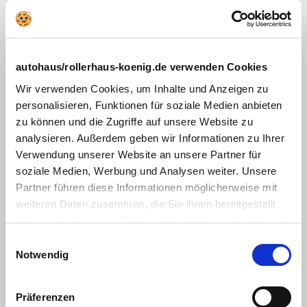
16˝-Stahlräder in Schwarz
Stoff Riaz, Blau/Anthrazit
Rücksitzlehne im Verhältnis 60 : 40 geteilt umklappbar
autohaus/rollerhaus-koenig.de verwenden Cookies
Airbagsystem (Frontairbags, Fahrer und Beifahrer;
Seitenairbags, vorn und hinten)
Wir verwenden Cookies, um Inhalte und Anzeigen zu
personalisieren, Funktionen für soziale Medien anbieten
Antiblockiersystem (ABS) und Elektronische
Bremskraftverteilung (EBV)
zu können und die Zugriffe auf unsere Website zu
analysieren. Außerdem geben wir Informationen zu Ihrer
Berg-Anfahr-Assistent
Verwendung unserer Website an unsere Partner für
Einparkhilfe hinten
soziale Medien, Werbung und Analysen weiter. Unsere
Elektronisches Stabilitätsprogramm (ESP®) und
Partner führen diese Informationen möglicherweise mit
Traktionskontrolle mit Motor- und Bremseingriff (TCPlus)
weiteren Daten zusammen, die Sie ihnen bereitgestellt
Frontkollisionswarner mit Automatischer
haben oder die sie im Rahmen Ihrer Nutzung der Dienste
Gefahrenbremsung1 sowie Fußgängererkennung
gesammelt haben. Sie geben Einwilligung zu unseren
Einwilligungsauswahl
Intelligenter Geschwindigkeitsregler und -begrenzer
Cookies, wenn Sie unsere Webseite weiterhin nutzen.
Notwendig
Kindersicherung in den hinteren Türen, manuell
Kopfstützen, vorn höheneinstellbar
Präferenzen