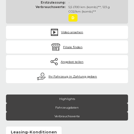
Erstzulassung:
-
Verbrauchswerte:
5,5 l/100 km (komb.)**; 123 g
CO2/km (komb.)**
D
Video ansehen
Filiale finden
Angebot teilen
€
Ihr Fahrzeug in Zahlung geben
Highlights
Fahrzeugdaten
Verbrauchswerte
Leasing-Konditionen