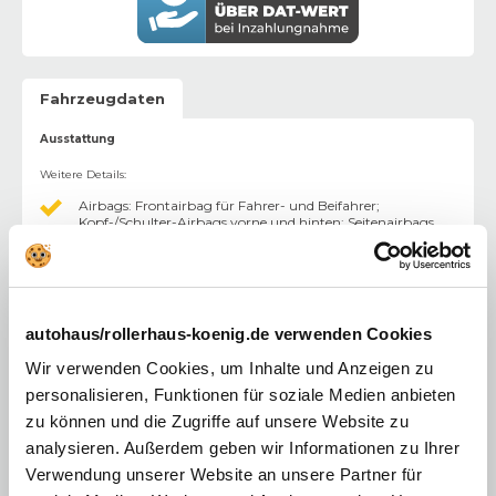
Fahrzeugdaten
Ausstattung
Weitere Details
:
Airbags: Frontairbag für Fahrer- und Beifahrer;
Kopf-/Schulter-Airbags vorne und hinten; Seitenairbags,
vorne
Klimaanlage
Mazda SD-Navigationssystem
autohaus/rollerhaus-koenig.de verwenden Cookies
10,25’’-Infotainmentsystem mit Navigationssystem
Wir verwenden Cookies, um Inhalte und Anzeigen zu
Apple CarPlay / Android Auto
personalisieren, Funktionen für soziale Medien anbieten
zu können und die Zugriffe auf unsere Website zu
Bluetooth-Freisprecheinrichtung mit Spracherkennung
analysieren. Außerdem geben wir Informationen zu Ihrer
Voll-LED-Scheinwerfer
Verwendung unserer Website an unsere Partner für