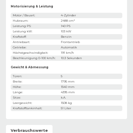
Motorisierung & Leistung
Motor / Bauart
:
4-Zylinder
Hubraum
:
2488 cm³
Leistung PS
:
140 PS
Leistung kW
:
103 kW
Kraftstoff
:
Benzin
Antriebsart
:
Frontantrieb
Getriebe
:
Automatik
Höchstgeschwindigkeit
:
191 km/h
Beschleunigung 0-100 km/h
:
10.3 Sekunden
Gewicht & Abmessung
Türen
:
5
Breite
:
1795 mm
Höhe
:
1540 mm
Länge
:
4395 mm
Sitze
:
k.A.
Leergewicht
:
1508 kg
Kraftstofftankinhalt
:
51 Liter
Verbrauchswerte