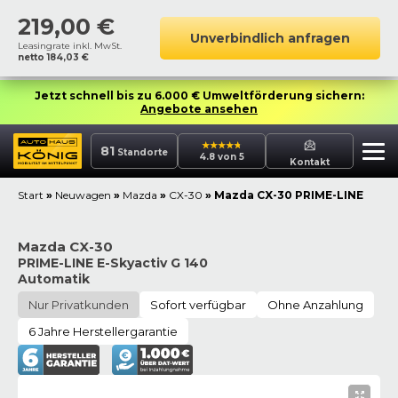
219,00
€
Unverbindlich anfragen
Leasingrate inkl. MwSt.
netto
184,03
€
Jetzt schnell bis zu 6.000 € Umweltförderung sichern:
Angebote ansehen
81
Standorte
4.8 von 5
Kontakt
Start
»
Neuwagen
»
Mazda
»
CX-30
»
Mazda CX-30 PRIME-LINE
Mazda CX-30
PRIME-LINE E-Skyactiv G 140
Automatik
Nur Privatkunden
Sofort verfügbar
Ohne Anzahlung
6 Jahre Herstellergarantie