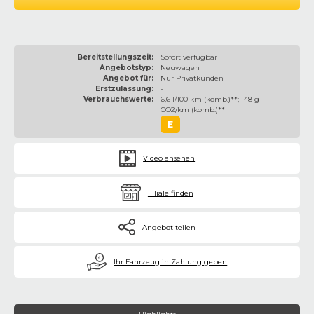
Bereitstellungszeit:
Sofort verfügbar
Angebotstyp:
Neuwagen
Angebot für:
Nur Privatkunden
Erstzulassung:
-
Verbrauchswerte:
6,6 l/100 km (komb.)**; 148 g
CO2/km (komb.)**
E
Video ansehen
Filiale finden
Angebot teilen
€
Ihr Fahrzeug in Zahlung geben