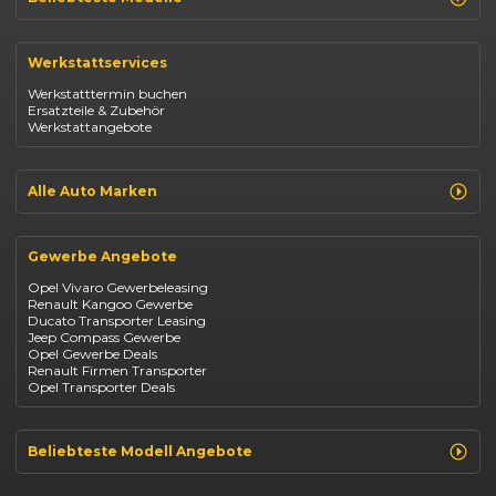
Renault Clio
Renault Captur
Werkstattservices
Opel Corsa
Opel Astra
Werkstatttermin buchen
Fiat 500
Ersatzteile & Zubehör
Dacia Duster
Werkstattangebote
Dacia Sandero
Jeep Compass
Jeep Avenger
Jeep Renegade
Alle Auto Marken
Suzuki Vitara
Suzuki Swift
Renault
Kia Ceed
Opel
BYD Seal
Gewerbe Angebote
Fiat
Mazda CX-30
Dacia
Citroen C4
Opel Vivaro Gewerbeleasing
Jeep
Renault Kangoo Gewerbe
Suzuki
Ducato Transporter Leasing
BYD
Jeep Compass Gewerbe
Kia
Opel Gewerbe Deals
Mazda
Renault Firmen Transporter
Citroën
Opel Transporter Deals
Abarth
Fiat Professional
Beliebteste Modell Angebote
Renault Clio finanzieren