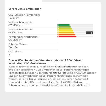
Verbrauch & Emissionen
CO2-Emission kombiniert
:
148 g/km
Verbrauch innerorts
:
8,7 l/100 km
Verbrauch außerorts
:
5,5 l/100 km
Kombinierter Verbrauch
:
6.6 l/100 km
Schadstoffklasse
:
Euro 6e
CO2-Klasse
:
E
Dieser Wert basiert auf den durch das WLTP-Verfahren
ermittelten CO2-Emissionen.
Weitere Informationen zum offiziellen Kraftstoffverbrauch und den
offiziellen spezifischen CO2-Emissionen neuer Personenkraftwagen
können dem‚ Leitfaden über den Kraftstoffverbrauch, die CO2-Emissionen
und den Stromverbrauch neuer Personenkraftwagen entnommen
werden, der an allen Verkaufsstellen, bei der Deutschen Automobil
Treuhand GmbH (DAT), Hellmuth-Hirth-Str. 1, 73760 Ostfildern-
Scharnhausen, und unter
www.dat.de/co2
unentgeltlich erhältlich ist.