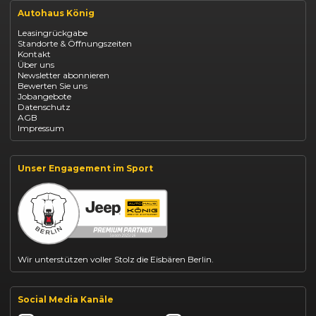
Renault Arkana Leasing
Autohaus König
Renault Captur Leasing
Opel Corsa finanzieren
Leasingrückgabe
Opel Astra leasen
Standorte & Öffnungszeiten
Opel Mokka kaufen
Kontakt
Opel Grandland finanzieren
Über uns
Opel Vivaro Gewerbeleasing
Newsletter abonnieren
Fiat 500 finanzieren
Bewerten Sie uns
Fiat Panda leasen
Jobangebote
Dacia Duster finanzieren
Datenschutz
Dacia Sandero kaufen
AGB
Dacia Jogger leasen
Impressum
Jeep Compass leasen
Jeep Renegade finanzieren
Suzuki Vitara kaufen
Suzuki Swift finanzieren
Unser Engagement im Sport
BYD Dolphin finanzieren
Kia Ceed finanzieren
Kia Sportage leasen
Mazda CX-30 finanzieren
Citroën C3 leasen
Wir unterstützen voller Stolz die Eisbären Berlin.
Social Media Kanäle