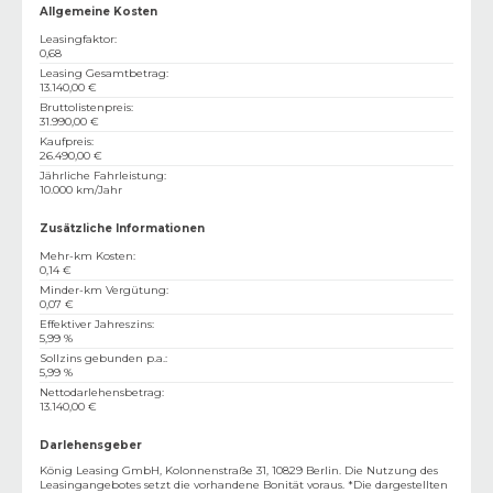
Allgemeine Kosten
Leasingfaktor
:
0,68
Leasing Gesamtbetrag
:
13.140,00 €
Bruttolistenpreis
:
31.990,00 €
Kaufpreis
:
26.490,00 €
Jährliche Fahrleistung
:
10.000 km/Jahr
Zusätzliche Informationen
Mehr-km Kosten
:
0,14 €
Minder-km Vergütung
:
0,07 €
Effektiver Jahreszins
:
5,99 %
Sollzins gebunden p.a.
:
5,99 %
Nettodarlehensbetrag
:
13.140,00 €
Darlehensgeber
König Leasing GmbH, Kolonnenstraße 31, 10829 Berlin. Die Nutzung des
Leasingangebotes setzt die vorhandene Bonität voraus. *Die dargestellten