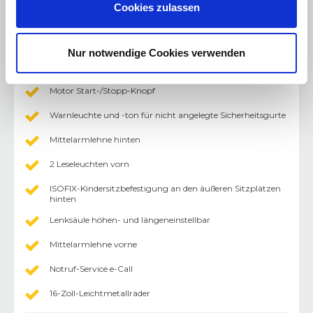
Cookies zulassen
Zentralverriegelung mit Funkfernbedienung
Lederschaltknauf
Nur notwendige Cookies verwenden
i-stop: intelligentes Motor Stopp- / Start-System
Motor Start-/Stopp-Knopf
Warnleuchte und -ton für nicht angelegte Sicherheitsgurte
Mittelarmlehne hinten
2 Leseleuchten vorn
ISOFIX-Kindersitzbefestigung an den äußeren Sitzplätzen
hinten
Lenksäule höhen- und längeneinstellbar
Mittelarmlehne vorne
Notruf-Service e-Call
16-Zoll-Leichtmetallräder