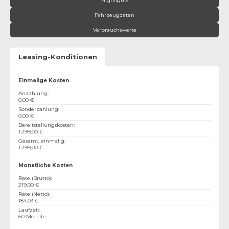
Highlights
Fahrzeugdaten
Verbrauchswerte
Leasing-Konditionen
Einmalige Kosten
Anzahlung
:
0,00 €
Sonderzahlung
:
0,00 €
Bereitstellungskosten
:
1.299,00 €
Gesamt, einmalig
:
1.299,00 €
Monatliche Kosten
Rate (Brutto)
:
219,00 €
Rate (Netto)
:
184,03 €
Laufzeit
:
60 Monate