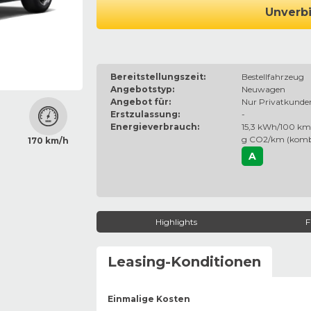
Unverbi
Bereitstellungszeit:
Bestellfahrzeug
Angebotstyp:
Neuwagen
Angebot für:
Nur Privatkunde
Erstzulassung:
-
Energieverbrauch:
15,3 kWh/100 km 
g CO2/km (komb
170 km/h
A
Highlights
F
Leasing-Konditionen
Einmalige Kosten