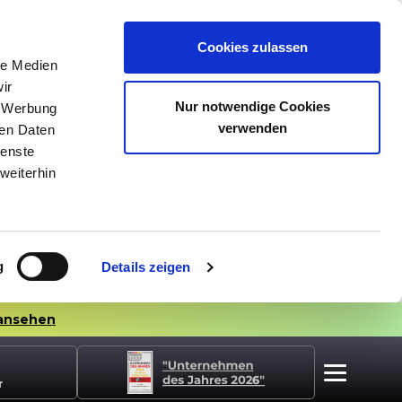
Cookies zulassen
le Medien
ir
Nur notwendige Cookies
, Werbung
verwenden
ren Daten
ienste
weiterhin
g
Details zeigen
ansehen
r