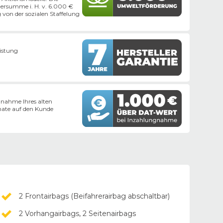
dersumme i. H. v. 6.000 €
g von der sozialen Staffelung
eistung
nahme Ihres alten
ate auf den Kunde
2 Frontairbags (Beifahrerairbag abschaltbar)
2 Vorhangairbags, 2 Seitenairbags