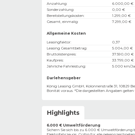
Anzahlung
:
6.000,00 €
Sonderzahlung
:
0,00 €
Bereitstellungskosten
:
1.299,00 €
Gesamt, einmalig
:
7.299,00 €
Allgemeine Kosten
Leasingfaktor
:
0,37
Leasing Gesamtbetrag
:
5.004,00 €
Bruttolistenpreis
:
37.590,00 €
Kaufpreis
:
33.799,00 €
Jährliche Fahrleistung
:
5.000 km/Ja
Darlehensgeber
König Leasing GmbH, Kolonnenstraße 31, 10829 Ber
Bonität voraus. *Die dargestellten Angaben gelte
Highlights
6.000 € Umweltförderung
Sichern Sie sich bis zu 6.000 € Umweltförderung b
Elektrofahrzeugs. Gültig für alle gekennzeichneten