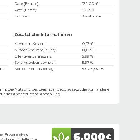
Rate (Brutto)
:
139,00 €
Rate (Netto)
:
116,81 €
Laufzeit
:
36 Monate
Zusätzliche Informationen
Mehr-km Kosten
:
0,17 €
Minder-km Vergütung
:
0,08 €
Effektiver Jahreszins
:
5,99 %
Sollzins gebunden p.a.
:
5,97 %
hr
Nettodarlehensbetrag
:
5.004,00 €
lin. Die Nutzung des Leasingangebotes setzt die vorhandene
n für das Angebot ohne Anzahlung.
ei Erwerb eines
 Aktionsmodelle. Die