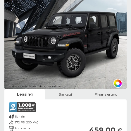
Bild zeigt Beispielabbildung des Fahrzeugs
Leasing
Barkauf
Finanzierung
Benzin
272 PS (200 kW)
459,00
Automatik
€