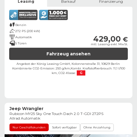
Leasing
Barkauf
Finanzierung
Benzin
272 PS (200 kW)
429,00
Automatik
€
5 Türen
mtl. Leasing exkl. MwSt.
Fahrzeug ansehen
Angebot der König Leasing GmbH, Kolonnenstraße 31, 10829 Berlin ​
Kombinierte CO2-Emission: 250 g/km,
Kombi. Kraftstoffverbrauch: 11,1 l/100
km,
CO2-Klasse:
G
Jeep Wrangler
Rubicon MY25 Sky One Touch Dach 2.0 T-GDI 272PS
Allrad Automatik
Nur Geschäftskunden
Sofort verfügbar
Ohne Anzahlung