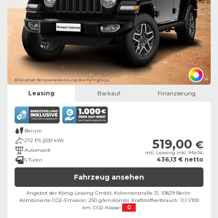
Bild zeigt Beispielabbildung des Fahrzeugs
Leasing
Barkauf
Finanzierung
Benzin
519,00
272 PS (200 kW)
€
Automatik
mtl. Leasing inkl. MwSt.
436,13 € netto
5 Türen
Fahrzeug ansehen
Angebot der König Leasing GmbH, Kolonnenstraße 31, 10829 Berlin ​
Kombinierte CO2-Emission: 250 g/km,
Kombi. Kraftstoffverbrauch: 11,1 l/100
km,
CO2-Klasse:
G