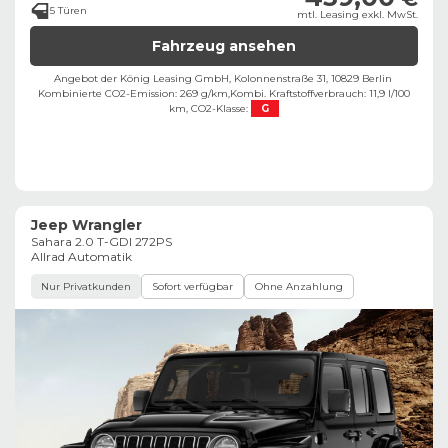
5 Türen
mtl. Leasing exkl. MwSt.
Fahrzeug ansehen
Angebot der König Leasing GmbH, Kolonnenstraße 31, 10829 Berlin ​
Kombinierte CO2-Emission: 269 g/km,
Kombi. Kraftstoffverbrauch: 11,9 l/100
km,
CO2-Klasse:
G
Jeep Wrangler
Sahara 2.0 T-GDI 272PS
Allrad Automatik
Nur Privatkunden
Sofort verfügbar
Ohne Anzahlung