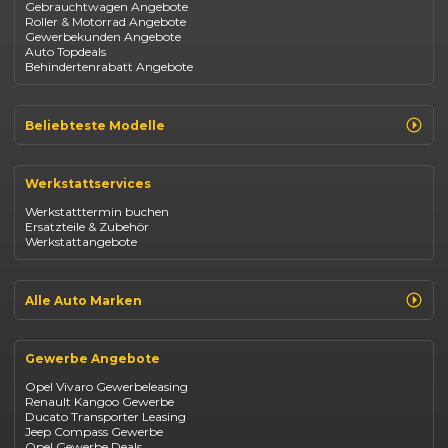
Gebrauchtwagen Angebote
Roller & Motorrad Angebote
Gewerbekunden Angebote
Auto Topdeals
Behindertenrabatt Angebote
Beliebteste Modelle
Renault Clio
Renault Captur
Werkstattservices
Opel Corsa
Opel Astra
Werkstatttermin buchen
Fiat 500
Ersatzteile & Zubehör
Dacia Duster
Werkstattangebote
Dacia Sandero
Jeep Compass
Jeep Avenger
Jeep Renegade
Alle Auto Marken
Suzuki Vitara
Suzuki Swift
Renault
Kia Ceed
Opel
BYD Seal
Gewerbe Angebote
Fiat
Mazda CX-30
Dacia
Citroen C4
Opel Vivaro Gewerbeleasing
Jeep
Renault Kangoo Gewerbe
Suzuki
Ducato Transporter Leasing
BYD
Jeep Compass Gewerbe
Kia
Opel Gewerbe Deals