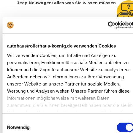
Jeep
Neuwagen: alles was Sie wissen müssen
»
»
»
H
A
K
k
a
ä
u
u
t
u
fi
f
autohaus/rollerhaus-koenig.de verwenden Cookies
e
b
g
e
g
ll
Wir verwenden Cookies, um Inhalte und Anzeigen zu
e
e
r
A
a
s
personalisieren, Funktionen für soziale Medien anbieten zu
n
t
t
können und die Zugriffe auf unsere Website zu analysieren.
g
e
e
e
r:
ll
Außerdem geben wir Informationen zu Ihrer Verwendung
W
b
t
unserer Website an unsere Partner für soziale Medien,
el
o
e
c
F
t
Werbung und Analysen weiter. Unsere Partner führen diese
e
h
r
e
a
(
Informationen möglicherweise mit weiteren Daten
o
g
r
zusammen, die Sie ihnen bereitgestellt haben oder die sie im
b
e
J
e
e
n
Rahmen Ihrer Nutzung der Dienste gesammelt haben. Sie
n
e
(
geben Einwilligung zu unseren Cookies, wenn Sie unsere
p
F
)
Einwilligungsauswahl
p
A
Webseite weiterhin nutzen.
Notwendig
Q
a