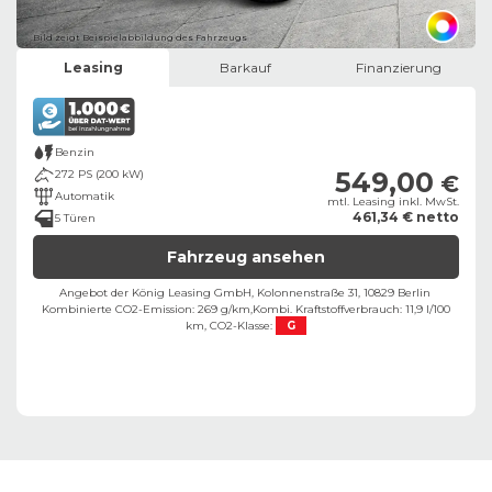
Bild zeigt Beispielabbildung des Fahrzeugs
Leasing
Barkauf
Finanzierung
Benzin
549,00
272 PS (200 kW)
€
Automatik
mtl. Leasing inkl. MwSt.
461,34 € netto
5 Türen
Fahrzeug ansehen
Angebot der König Leasing GmbH, Kolonnenstraße 31, 10829 Berlin ​
Kombinierte CO2-Emission: 269 g/km,
Kombi. Kraftstoffverbrauch: 11,9 l/100
km,
CO2-Klasse:
G