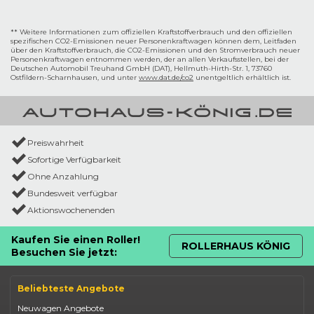
Drehmoment an der Hinterachse steht sofort ab der ersten
Umdrehung bereit, was die Geländegängigkeit extrem präzise
dosierbar macht.
** Weitere Informationen zum offiziellen Kraftstoffverbrauch und den offiziellen
spezifischen CO2-Emissionen neuer Personenkraftwagen können dem‚ Leitfaden
über den Kraftstoffverbrauch, die CO2-Emissionen und den Stromverbrauch neuer
Personenkraftwagen entnommen werden, der an allen Verkaufsstellen, bei der
Deutschen Automobil Treuhand GmbH (DAT), Hellmuth-Hirth-Str. 1, 73760
Ostfildern-Scharnhausen, und unter
www.dat.de/co2
unentgeltlich erhältlich ist.
Preiswahrheit
Sofortige Verfügbarkeit
Ohne Anzahlung
Bundesweit verfügbar
Aktionswochenenden
Kaufen Sie einen Roller!
ROLLERHAUS KÖNIG
Besuchen Sie jetzt:
Beliebteste Angebote
Neuwagen Angebote