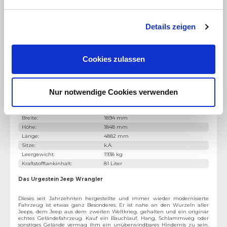
Motor / Bauart
:
4-Zylinder
Hubraum
:
1995 cm³
Leistung PS
:
272 PS
Details zeigen
Leistung kW
:
200 kW
Kraftstoff
:
Benzin
Antriebsart
:
Standardantrieb
Cookies zulassen
Getriebe
:
Automatik
Höchstgeschwindigkeit
:
180 km/h
Beschleunigung 0-100 km/h
:
7.6 Sekunden
Nur notwendige Cookies verwenden
Gewicht & Abmessung
Türen
:
5
Breite
:
1894 mm
Höhe
:
1848 mm
Länge
:
4882 mm
Sitze
:
k.A.
Leergewicht
:
1938 kg
Kraftstofftankinhalt
:
81 Liter
Das Urgestein Jeep Wrangler
Dieses seit Jahrzehnten hergestellte und immer wieder modernisierte
Fahrzeug ist etwas ganz Besonderes. Er ist nahe an den Wurzeln aller
Jeeps, dem Jeep aus dem zweiten Weltkrieg, gehalten und ein originär
echtes Geländefahrzeug. Kauf ein Bauchlauf, Hang, Schlammweg oder
sonstiges Gelände vermag ihm ein unüberwindbares Hindernis zu sein.