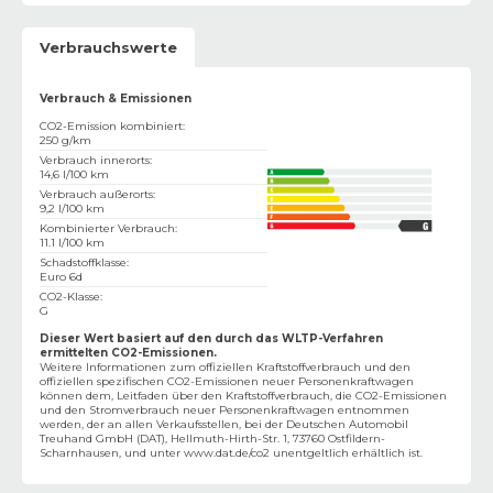
Verbrauchswerte
Verbrauch & Emissionen
CO2-Emission kombiniert
:
250 g/km
Verbrauch innerorts
:
14,6 l/100 km
Verbrauch außerorts
:
9,2 l/100 km
Kombinierter Verbrauch
:
11.1 l/100 km
Schadstoffklasse
:
Euro 6d
CO2-Klasse
:
G
Dieser Wert basiert auf den durch das WLTP-Verfahren
ermittelten CO2-Emissionen.
Weitere Informationen zum offiziellen Kraftstoffverbrauch und den
offiziellen spezifischen CO2-Emissionen neuer Personenkraftwagen
können dem‚ Leitfaden über den Kraftstoffverbrauch, die CO2-Emissionen
und den Stromverbrauch neuer Personenkraftwagen entnommen
werden, der an allen Verkaufsstellen, bei der Deutschen Automobil
Treuhand GmbH (DAT), Hellmuth-Hirth-Str. 1, 73760 Ostfildern-
Scharnhausen, und unter
www.dat.de/co2
unentgeltlich erhältlich ist.