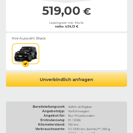
519,00
€
Leasingrate inkl. MwSt.
netto
436,13
€
Ihre Auswahl:
Black
Unverbindlich anfragen
Bereitstellungszeit:
Sofort verfügbar
Angebotstyp:
Vorführwagen
Angebot für:
Nur Privatkunden
Erstzulassung:
01 / 2026
Kilometerstand:
100 km
Verbrauchswerte:
11,1 l/100 km (komb.)**; 250 g