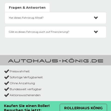
Fragen & Antworten
Hat dieses Fahrzeug Allrad?
Der Jeep Wrangler ist mit einem Selec-Trac Allradsystem ausgestattet und ist
damit für jedes Terrain bestens ausgelegt.
Gibt es dieses Fahrzeug auch auf Finanzierung?
Alle unsere Fahrzeuge können Sie selbstverständlich leasen, Bar kaufen oder
finanzieren. Vermerken Sie Ihren Wunsch gern bei Ihrer Anfrage oder sprechen
Sie unsere Verkaufsberater in einem unserer Häuser an. Gern unterstützen wir
Sie bei der Entscheidungshilfe.
Preiswahrheit
Sofortige Verfügbarkeit
Ohne Anzahlung
Bundesweit verfügbar
Aktionswochenenden
Kaufen Sie einen Roller!
ROLLERHAUS KÖNIG
Besuchen Sie jetzt: