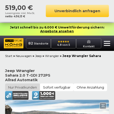
519,00
€
Unverbindlich anfragen
Leasingrate inkl. MwSt.
netto
436,13
€
Jetzt schnell bis zu 6.000 € Umweltförderung sichern:
Angebote ansehen
82
Standorte
4.8 von 5
Kontakt
Start
»
Neuwagen
»
Jeep
»
Wrangler
»
Jeep Wrangler Sahara
Jeep Wrangler
Sahara 2.0 T-GDI 272PS
Allrad Automatik
Nur Privatkunden
Sofort verfügbar
Ohne Anzahlung