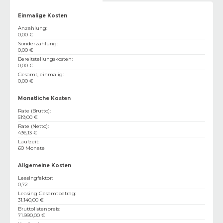
Einmalige Kosten
Anzahlung
:
0,00 €
Sonderzahlung
:
0,00 €
Bereitstellungskosten
:
0,00 €
Gesamt, einmalig
:
0,00 €
Monatliche Kosten
Rate (Brutto)
:
519,00 €
Rate (Netto)
:
436,13 €
Laufzeit
:
60 Monate
Allgemeine Kosten
Leasingfaktor
:
0,72
Leasing Gesamtbetrag
:
31.140,00 €
Bruttolistenpreis
:
71.990,00 €