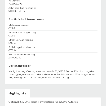
Kaufpreis
:
70.990,00 €
Jährliche Fahrleistung
:
5.000 km/Jahr
Zusätzliche Informationen
Mehr-km Kosten
:
0,21 €
Minder-km Vergütung
:
0,12 €
Effektiver Jahreszins
:
6,99 %
Sollzins gebunden p.a.
:
6,75 %
Nettodarlehensbetrag
:
31.140,00 €
Darlehensgeber
König Leasing GmbH, Kolonnenstraße 31, 10829 Berlin. Die Nutzung des
Leasingangebotes setzt die vorhandene Bonität voraus. *Die dargestellten
Angaben gelten für das Angebot ohne Anzahlung.
Highlights
Optional: Sky One-Touch Powersofttop für 3.290 € Aufpreis.