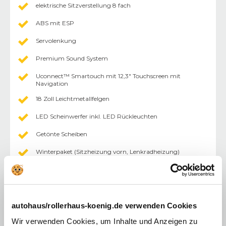
elektrische Sitzverstellung 8 fach
ABS mit ESP
Servolenkung
Premium Sound System
Uconnect™ Smartouch mit 12,3" Touchscreen mit
Navigation
18 Zoll Leichtmetallfelgen
LED Scheinwerfer inkl. LED Rückleuchten
Getönte Scheiben
Winterpaket (Sitzheizung vorn, Lenkradheizung)
Klimaautomatik (2 Zonen)
Keyless Enter-N-Go
Digitales Radio (DAB)
autohaus/rollerhaus-koenig.de verwenden Cookies
Wir verwenden Cookies, um Inhalte und Anzeigen zu
Einparkhilfe vorne u. hinten mit Rückfahrkamera