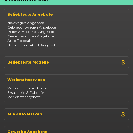
Beliebteste Angebote
Neuwagen Angebote
Gebrauchtwagen Angebote
Roller & Motorrad Angebote
Gewerbekunden Angebote
Auto Topdeals
Behindertenrabatt Angebote
Beliebteste Modelle
Renault Clio
Renault Captur
Werkstattservices
Opel Corsa
Opel Astra
Werkstatttermin buchen
Fiat 500
Ersatzteile & Zubehör
Dacia Duster
Werkstattangebote
Dacia Sandero
Jeep Compass
Jeep Avenger
Jeep Renegade
Alle Auto Marken
Suzuki Vitara
Suzuki Swift
Renault
Kia Ceed
Opel
BYD Seal
Gewerbe Angebote
Fiat