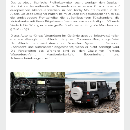
Das geradezu ikonische Freiheitssymbol sucht weniger den üppigen
Komfort als das authentische Naturerlebnis, sei es am Rubicon oder auf
europäischen Abenteuerstrecken, in den Rocky Mountains oder in den
Alpen. Die Jeep Designer haben beim Ur-Jeep einiges ausgeliehen, so z.B.
die umklappbare Frontscheibe, die außenliegenden Türscharniere, die
Motorhaube mit ihren Bügelverschlüssen und das vollständig zu öffnende
Verdeck. Der Wrangler ist ein großer Spaßmacher für große Mädchen und
große Jungs.
Dieses Auto ist für das Vergnügen im Gelände gebaut. Selbstverständlich
sind alle Wrangler mit Allradantrieb, dem Command-Trac, ausgerüstet.
Der Allradantrieb wird durch ein Selec-Trac System mit Sensoren
überwacht und automatisch abgeschaltet, wenn er nicht benötigt wird.
Die Fähigkeiten des Wrangler sind bei den Disziplinen Traktion,
Wasserdurchfahrt, Manöverierbarkeit, Bodenfreiheit und
Achsverschränkungen berühmt.