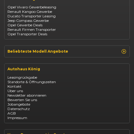
Mazda CX-30
Dacia
Citroen C4
Opel Vivaro Gewerbeleasing
Jeep
Renault Kangoo Gewerbe
Suzuki
Ducato Transporter Leasing
BYD
Jeep Compass Gewerbe
Kia
Opel Gewerbe Deals
Mazda
Renault Firmen Transporter
Citroën
Opel Transporter Deals
Abarth
Fiat Professional
Beliebteste Modell Angebote
Renault Clio finanzieren
Renault Arkana Leasing
Autohaus König
Renault Captur Leasing
Opel Corsa finanzieren
Leasingrückgabe
Opel Astra leasen
Standorte & Öffnungszeiten
Opel Mokka kaufen
Kontakt
Opel Grandland finanzieren
Über uns
Opel Vivaro Gewerbeleasing
Newsletter abonnieren
Fiat 500 finanzieren
Bewerten Sie uns
Fiat Panda leasen
Jobangebote
Dacia Duster finanzieren
Datenschutz
Dacia Sandero kaufen
AGB
Dacia Jogger leasen
Impressum
Jeep Compass leasen
Jeep Renegade finanzieren
Suzuki Vitara kaufen
Suzuki Swift finanzieren