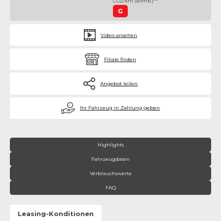
CO2/km (komb.)**
G
Video ansehen
Filiale finden
Angebot teilen
€
Ihr Fahrzeug in Zahlung geben
Highlights
Fahrzeugdaten
Verbrauchswerte
FAQ
Leasing-Konditionen