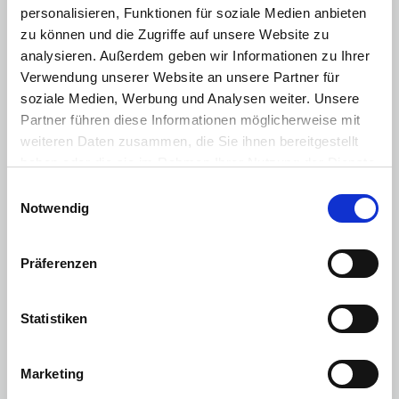
personalisieren, Funktionen für soziale Medien anbieten
Alarmanlage
zu können und die Zugriffe auf unsere Website zu
analysieren. Außerdem geben wir Informationen zu Ihrer
Adaptive Geschwindigkeitsregelanlage
Verwendung unserer Website an unsere Partner für
Auffahrwarnsystem
soziale Medien, Werbung und Analysen weiter. Unsere
Totwinkel-Assistent mit Bewegungserkennung hinten
Partner führen diese Informationen möglicherweise mit
weiteren Daten zusammen, die Sie ihnen bereitgestellt
Bordcomputer
haben oder die sie im Rahmen Ihrer Nutzung der Dienste
Müdigkeitswarner
gesammelt haben. Sie geben Einwilligung zu unseren
Einwilligungsauswahl
Cookies, wenn Sie unsere Webseite weiterhin nutzen.
Notwendig
Verkehrszeichenerkennung
Frontairbags Fahrer- und Beifahrersitz
Präferenzen
Kopfairbags vorne
Elektrische Fensterheber vorn
Statistiken
Bergabfahrhilfe
Marketing
Motorisierung & Leistung