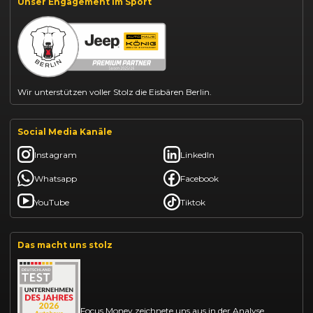
Unser Engagement im Sport
BYD Dolphin finanzieren
Kia Ceed finanzieren
Kia Sportage leasen
Mazda CX-30 finanzieren
Citroën C3 leasen
Wir unterstützen voller Stolz die Eisbären Berlin.
Social Media Kanäle
Instagram
LinkedIn
Whatsapp
Facebook
YouTube
Tiktok
Das macht uns stolz
Focus Money zeichnete uns aus in der Analyse