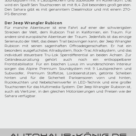
Soundsystem mit 9 Lautsprechern und Subwoofer im Kofferraum. Das
wird ein Spaß! Sein Touchscreen ist mit 8,4 Zoll besonders groß geraten.
Den Sahara gibt es mit genanntem Dieselmotor und mit einem 270-
PS-Benziner.
Der Jeep Wrangler Rubicon
Für manche Abenteurer ist eine Fahrt auf einer der schwierigsten
Strecken der Welt, dem Rubicon Trail in Kalifornien, ein Traum. Für
andere sind europäische Abenteuer der Traum. Jedenfalls ist das einzige
Serienauto der Welt, das diesen Trail bezwingen kann, der Jeep Wrangler
Rubicon mit seinen sagenhaften Offroadeigenschaften. Er hat ein
besonders ausgefuchstes Allradsystem, Rock-Trac Allradsystem, und das
individuell steuerbare Tru-Lok Sperrdifferential an beiden Achsen. Zur
Geländeausrüstung gehört auch noch ein entkoppelbarer
Frontstabilisator. Für ein bisschen Luxus im wunderschönen Interieur
sorgen das Alpine Premium Soundsystem mit 9 Lautsprechern und
Subwoofer, Premium Stoffsitze, Lordosenstützen, getönte Scheiben
hinten und für die Sicherheit Parksensoren vorn und hinten,
Rückleuchten und Nebelscheinwerfer in LED-Technik und eine großer
Touchscreen für das Multimedia-System. Der Jeep Wrangler Rubicon ist,
auch als Viertürer, in den gleichen Motorisierungen und Preisen wie der
Sahara verfügbar.