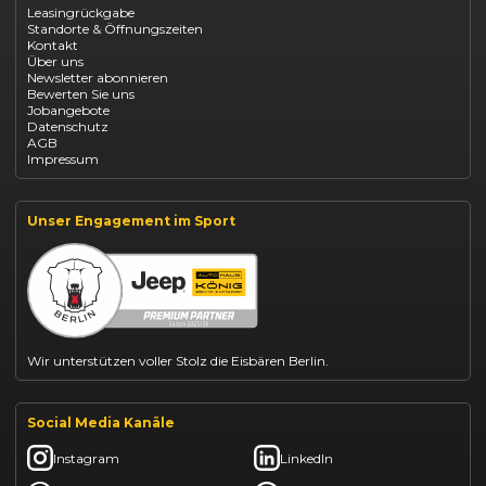
Leasingrückgabe
Opel Astra leasen
Standorte & Öffnungszeiten
Opel Mokka kaufen
Kontakt
Opel Grandland finanzieren
Über uns
Opel Vivaro Gewerbeleasing
Newsletter abonnieren
Fiat 500 finanzieren
Bewerten Sie uns
Fiat Panda leasen
Jobangebote
Dacia Duster finanzieren
Datenschutz
Dacia Sandero kaufen
AGB
Dacia Jogger leasen
Impressum
Jeep Compass leasen
Jeep Renegade finanzieren
Suzuki Vitara kaufen
Suzuki Swift finanzieren
Unser Engagement im Sport
BYD Dolphin finanzieren
Kia Ceed finanzieren
Kia Sportage leasen
Mazda CX-30 finanzieren
Citroën C3 leasen
Wir unterstützen voller Stolz die Eisbären Berlin.
Social Media Kanäle
Instagram
LinkedIn