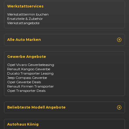
Renault Captur
Werkstattservices
Opel Corsa
Opel Astra
Werkstatttermin buchen
Fiat 500
Ersatzteile & Zubehör
Dacia Duster
Werkstattangebote
Dacia Sandero
Jeep Compass
Jeep Avenger
Jeep Renegade
Alle Auto Marken
Suzuki Vitara
Suzuki Swift
Renault
Kia Ceed
Opel
BYD Seal
Gewerbe Angebote
Fiat
Mazda CX-30
Dacia
Citroen C4
Opel Vivaro Gewerbeleasing
Jeep
Renault Kangoo Gewerbe
Suzuki
Ducato Transporter Leasing
BYD
Jeep Compass Gewerbe
Kia
Opel Gewerbe Deals
Mazda
Renault Firmen Transporter
Citroën
Opel Transporter Deals
Abarth
Fiat Professional
Beliebteste Modell Angebote
Renault Clio finanzieren
Renault Arkana Leasing
Autohaus König
Renault Captur Leasing
Opel Corsa finanzieren