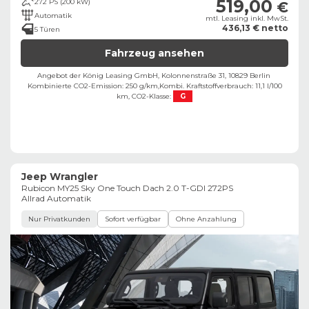
519,00
272 PS (200 kW)
€
Automatik
mtl. Leasing inkl. MwSt.
436,13 € netto
5 Türen
Fahrzeug ansehen
Angebot der König Leasing GmbH, Kolonnenstraße 31, 10829 Berlin ​
Kombinierte CO2-Emission: 250 g/km,
Kombi. Kraftstoffverbrauch: 11,1 l/100
km,
CO2-Klasse:
G
Jeep Wrangler
Rubicon MY25 Sky One Touch Dach 2.0 T-GDI 272PS
Allrad Automatik
Nur Privatkunden
Sofort verfügbar
Ohne Anzahlung