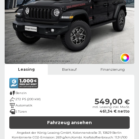
Bild zeigt Beispielabbildung des Fahrzeugs
Leasing
Barkauf
Finanzierung
Benzin
549,00
272 PS (200 kW)
€
Automatik
mtl. Leasing inkl. MwSt.
461,34 € netto
5 Türen
Fahrzeug ansehen
Angebot der König Leasing GmbH, Kolonnenstraße 31, 10829 Berlin ​
Kombinierte CO2-Emission: 269 g/km,
Kombi. Kraftstoffverbrauch: 11,9 l/100