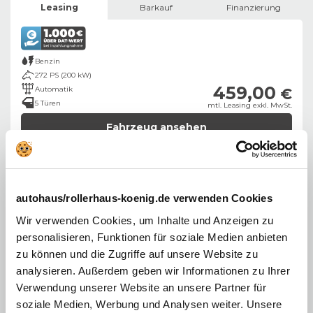
Leasing
Barkauf
Finanzierung
Benzin
272 PS (200 kW)
459,00
Automatik
€
5 Türen
mtl. Leasing exkl. MwSt.
Fahrzeug ansehen
Angebot der König Leasing GmbH, Kolonnenstraße 31, 10829 Berlin ​
Kombinierte CO2-Emission: 269 g/km,
Kombi. Kraftstoffverbrauch: 11,9 l/100
km,
CO2-Klasse:
G
autohaus/rollerhaus-koenig.de verwenden Cookies
Wir verwenden Cookies, um Inhalte und Anzeigen zu
personalisieren, Funktionen für soziale Medien anbieten
zu können und die Zugriffe auf unsere Website zu
Ab ins Abenteuer mit dem „echten“ Jeep!
analysieren. Außerdem geben wir Informationen zu Ihrer
Verwendung unserer Website an unsere Partner für
Bachlauf, Schlammweg oder sonstiges Gelände sehr
Willkommen!
soziale Medien, Werbung und Analysen weiter. Unsere
Dieses seit Jahrzehnten hergestellte und immer wieder modernisierte