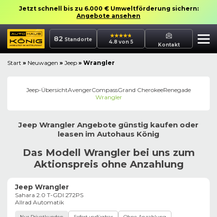
Jetzt schnell bis zu 6.000 € Umweltförderung sichern:
Angebote ansehen
82
Standorte
4.8 von 5
Kontakt
Start
»
Neuwagen
»
Jeep
»
Wrangler
Jeep
-Übersicht
Avenger
Compass
Grand Cherokee
Renegade
Wrangler
Jeep
Wrangler
Angebote günstig kaufen oder
leasen im
Autohaus
König
Das Modell Wrangler bei uns zum
Aktionspreis ohne Anzahlung
Jeep Wrangler
Sahara 2.0 T-GDI 272PS
Allrad Automatik
Nur Privatkunden
Sofort verfügbar
Ohne Anzahlung