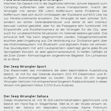
Möchten Sie Gepäck mit in die Jagdhütte nehmen, schwer bepackt zum
Camping aufbrechen oder sonst etwas transportieren, macht der
Wrangler mit seinen 355 Litern Kofferraum keine Probleme. Der
Kofferraum lässt sich durch Umklappen der Rückbank auf 800 Liter bis
zur Fensterunterkante erweitern. Der Wrangler ist kein schicker SUV,
sondern ein echter Geländeabenteurer und daher ist sein Interieur
bewusst rustikal gestaltet, aber für die Passagiere sehr funktionell. Mit
Einparkhilfe und Rückfahrkamera ist der Wrangler für die City, aber
auch für unübersichtliche Situationen im Gelände bestens gerüstet. Das
schwarze Soft Top kann abgenommen werden, Halogenscheinwerfer
leuchten jede Umgebung aus. Die Verbindung zur Zivilisation geht über
das Multimediasystem mit Bluetooth und digitalem Radio nie verloren.
Das Soundsystem mit acht Lautsprechern überträgt gerne jedes Bruce
Springsteen Konzert, ist aber geschmacksneutral. In heißen Gefilden ist
die Zwei-Zonen- Klimaanlage ein angenehmer Begleiter. Ein Lichtsensor
ist an Bord.
Der Jeep Wrangler Sport
Das Basismodell, das mindestens die oben beschriebene Ausstattung
besitzt, ist mit für das Gelände starkem 200 PS Dieselmotor und 8-
stufigem Automatikgetriebe zu kaufen. Der etwa 50 cm längere
Wrangler Viertürer mit entsprechend längerem Radstand kostet in dieser
Version mit gleichem Motor 3.000 Euro Aufpreis.
Der Jeep Wrangler Sahara
Dieses Wüstenkind ist mit 18-Zoll-Leichtmetallrädern geschmückt und
besitzt ein Hard-Top in Wagenfarbe. Weil es in der Wüste einsam ist,
besitzt der Sahara ein besonders voluminöses Alpine Premium