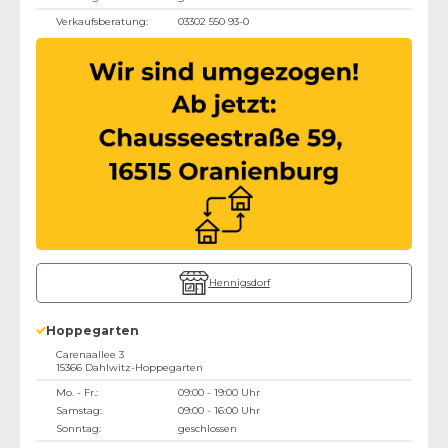
Verkaufsberatung:
03302 550 93-0
Hennigsdorf
Hoppegarten
Carenaallee 3
15366
Dahlwitz-Hoppegarten
Mo. - Fr.:
09:00 - 19:00 Uhr
Samstag:
09:00 - 16:00 Uhr
Sonntag:
geschlossen