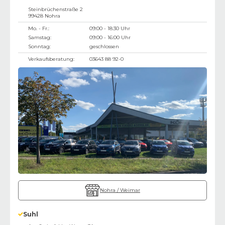
Steinbrüchenstraße 2
99428
Nohra
Mo. - Fr.:
09:00 - 18:30 Uhr
Samstag:
09:00 - 16:00 Uhr
Sonntag:
geschlossen
Verkaufsberatung:
03643 88 92-0
Nohra / Weimar
Suhl