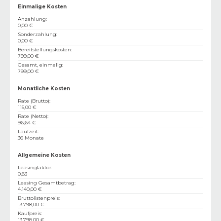
Einmalige Kosten
Anzahlung
:
0,00 €
Sonderzahlung
:
0,00 €
Bereitstellungskosten
:
799,00 €
Gesamt, einmalig
:
799,00 €
Monatliche Kosten
Rate (Brutto)
:
115,00 €
Rate (Netto)
:
96,64 €
Laufzeit
:
36 Monate
Allgemeine Kosten
Leasingfaktor
:
0,83
Leasing Gesamtbetrag
:
4.140,00 €
Bruttolistenpreis
:
13.798,00 €
Kaufpreis
:
13.798,00 €