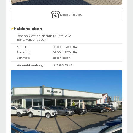
Dessau-Roßlau
Haldensleben
Johann-Gottlob-Nathusius-Straße 33
39340
Haldensleben
Mo. - Fr.:
09:00 - 18:00 Uhr
Samstag:
09:00 - 16:00 Uhr
Sonntag:
geschlossen
Verkaufsberatung:
03904 720 23