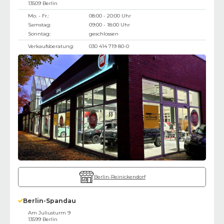
13509
Berlin
Mo. - Fr.:
08:00 - 20:00 Uhr
Samstag:
09:00 - 18:00 Uhr
Sonntag:
geschlossen
Verkaufsberatung:
030 414 719 80-0
Berlin-Reinickendorf
Berlin-Spandau
Am Juliusturm 9
13599
Berlin