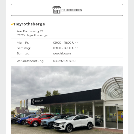
Haldensleben
Heyrothsberge
Am Fuchsberg 52
39175
Heyrothsberge
Mo. - Fr.:
09:00 - 18:00 Uhr
Samstag:
09:00 - 16:00 Uhr
Sonntag:
geschlossen
Verkaufsberatung:
039292 69 59-0