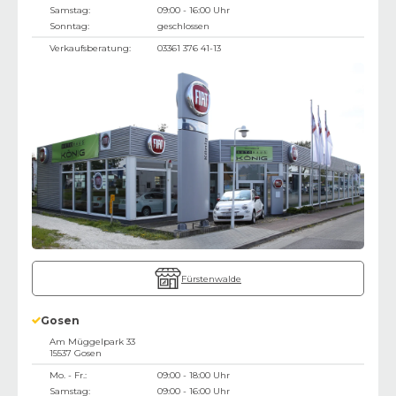
Samstag:
09:00 - 16:00 Uhr
Sonntag:
geschlossen
Verkaufsberatung:
03361 376 41-13
Fürstenwalde
Gosen
Am Müggelpark 33
15537
Gosen
Mo. - Fr.:
09:00 - 18:00 Uhr
Samstag:
09:00 - 16:00 Uhr