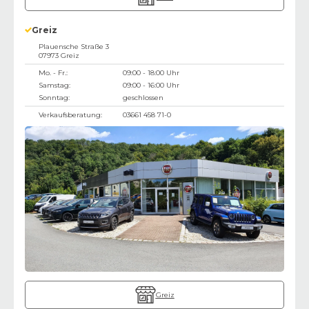
Greiz
Plauensche Straße 3
07973
Greiz
Mo. - Fr.:
09:00 - 18:00 Uhr
Samstag:
09:00 - 16:00 Uhr
Sonntag:
geschlossen
Verkaufsberatung:
03661 458 71-0
Greiz