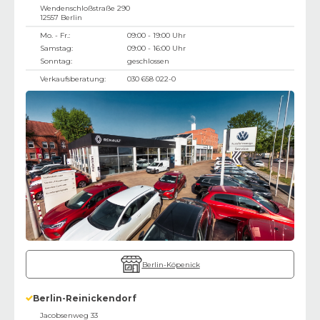
Wendenschloßstraße 290
12557
Berlin
Mo. - Fr.:
09:00 - 19:00 Uhr
Samstag:
09:00 - 16:00 Uhr
Sonntag:
geschlossen
Verkaufsberatung:
030 658 022-0
Berlin-Köpenick
Berlin-Reinickendorf
Jacobsenweg 33