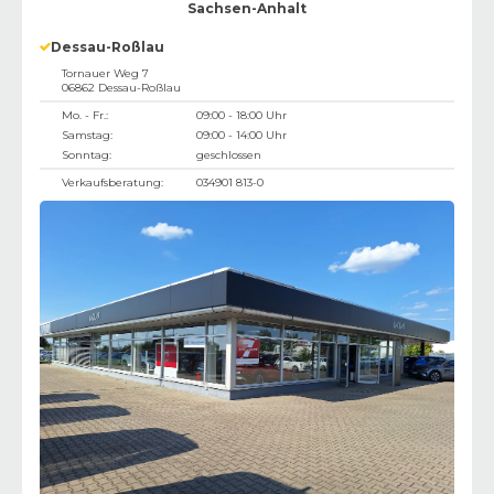
Sachsen-Anhalt
Dessau-Roßlau
Tornauer Weg 7
06862
Dessau-Roßlau
Mo. - Fr.:
09:00 - 18:00 Uhr
Samstag:
09:00 - 14:00 Uhr
Sonntag:
geschlossen
Verkaufsberatung:
034901 813-0