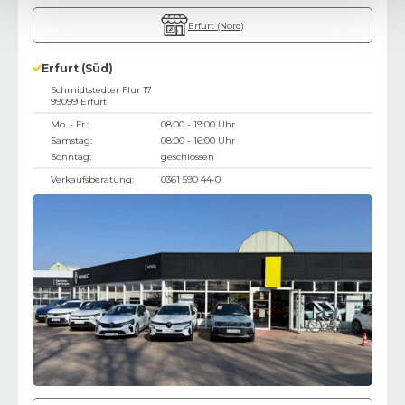
Erfurt (Nord)
Erfurt (Süd)
Schmidtstedter Flur 17
99099
Erfurt
Mo. - Fr.:
08:00 - 19:00 Uhr
Samstag:
08:00 - 16:00 Uhr
Sonntag:
geschlossen
Verkaufsberatung:
0361 590 44-0