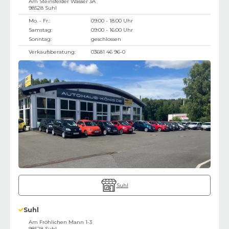
Am Steinsfelder Wasser 3A
98528
Suhl
Mo. - Fr.:
09:00 - 18:00 Uhr
Samstag:
09:00 - 16:00 Uhr
Sonntag:
geschlossen
Verkaufsberatung:
03681 46 96-0
Suhl
Suhl
Am Fröhlichen Mann 1-3
98528
Suhl