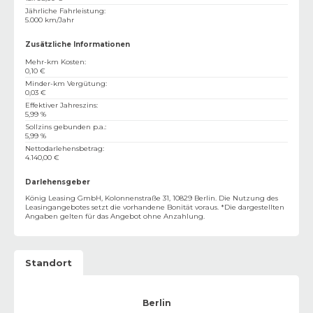
Jährliche Fahrleistung
:
5.000 km/Jahr
Zusätzliche Informationen
Mehr-km Kosten
:
0,10 €
Minder-km Vergütung
:
0,03 €
Effektiver Jahreszins
:
5,99 %
Sollzins gebunden p.a.
:
5,99 %
Nettodarlehensbetrag
:
4.140,00 €
Darlehensgeber
König Leasing GmbH, Kolonnenstraße 31, 10829 Berlin. Die Nutzung des
Leasingangebotes setzt die vorhandene Bonität voraus. *Die dargestellten
Angaben gelten für das Angebot ohne Anzahlung.
Standort
Berlin