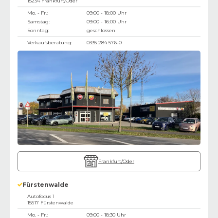
15234
Frankfurt/Oder
Mo. - Fr.:
09:00 - 18:00 Uhr
Samstag:
09:00 - 16:00 Uhr
Sonntag:
geschlossen
Verkaufsberatung:
0335 284 576-0
Frankfurt/Oder
Fürstenwalde
Autofocus 1
15517
Fürstenwalde
Mo. - Fr.:
09:00 - 18:30 Uhr