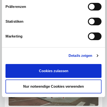
Zerbst
Präferenzen
Thüringen
Statistiken
Erfurt (Nord)
August-Röbling-Straße 30
99091
Erfurt
Marketing
Mo. - Fr.:
09:00 - 19:00 Uhr
Samstag:
09:00 - 16:00 Uhr
Sonntag:
geschlossen
Verkaufsberatung:
0361 658 686-0
Details zeigen
Cookies zulassen
Nur notwendige Cookies verwenden