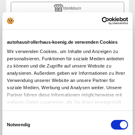
Magdeburg
Zerbst
Coswiger Straße 11
39261
Zerbst/Anhalt
Mo. - Fr.:
09:00 - 19:00 Uhr
autohaus/rollerhaus-koenig.de verwenden Cookies
Samstag:
09:00 - 16:00 Uhr
Wir verwenden Cookies, um Inhalte und Anzeigen zu
Sonntag:
geschlossen
personalisieren, Funktionen für soziale Medien anbieten
Verkaufsberatung:
03923 613 69-0
zu können und die Zugriffe auf unsere Website zu
analysieren. Außerdem geben wir Informationen zu Ihrer
Verwendung unserer Website an unsere Partner für
soziale Medien, Werbung und Analysen weiter. Unsere
Partner führen diese Informationen möglicherweise mit
weiteren Daten zusammen, die Sie ihnen bereitgestellt
haben oder die sie im Rahmen Ihrer Nutzung der Dienste
gesammelt haben. Sie geben Einwilligung zu unseren
Einwilligungsauswahl
Cookies, wenn Sie unsere Webseite weiterhin nutzen.
Notwendig