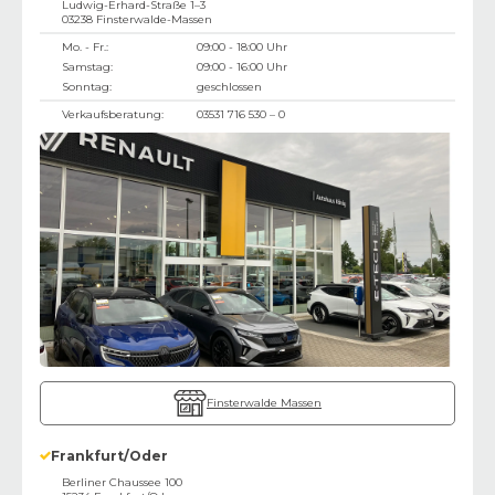
Ludwig-Erhard-Straße 1–3
03238
Finsterwalde-Massen
Mo. - Fr.:
09:00 - 18:00 Uhr
Samstag:
09:00 - 16:00 Uhr
Sonntag:
geschlossen
Verkaufsberatung:
03531 716 530 – 0
Finsterwalde Massen
Frankfurt/Oder
Berliner Chaussee 100