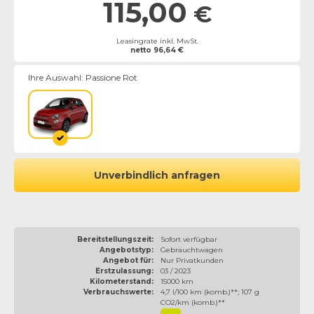
115,00
€
Leasingrate inkl. MwSt.
netto
96,64
€
Ihre Auswahl:
Passione Rot
Unverbindlich anfragen
Bereitstellungszeit:
Sofort verfügbar
Angebotstyp:
Gebrauchtwagen
Angebot für:
Nur Privatkunden
Erstzulassung:
03 / 2023
Kilometerstand:
15000 km
Verbrauchswerte:
4,7 l/100 km (komb.)**; 107 g
CO2/km (komb.)**