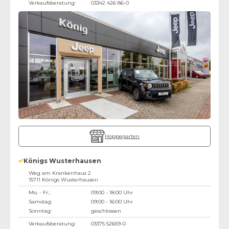
Verkaufsberatung:
03342 426 86-0
Hoppegarten
Königs Wusterhausen
Weg am Krankenhaus 2
15711
Königs Wusterhausen
Mo. - Fr.:
09:00 - 18:00 Uhr
Samstag:
09:00 - 16:00 Uhr
Sonntag:
geschlossen
Verkaufsberatung:
03375 52659-0