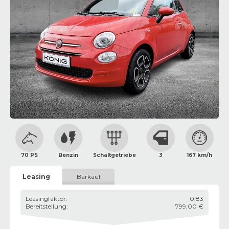
Bild zeigt Beispielabbildung des Fahrzeugs
70 PS
Benzin
Schaltgetriebe
3
167 km/h
Leasing
Barkauf
Leasingfaktor
:
0,83
Bereitstellung
:
799,00 €