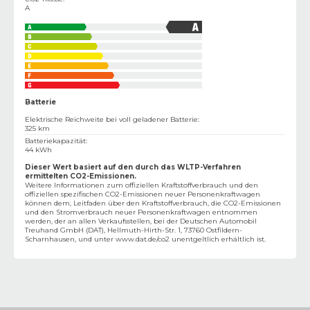
A
Batterie
Elektrische Reichweite bei voll geladener Batterie
:
325 km
Batteriekapazität
:
44 kWh
Dieser Wert basiert auf den durch das WLTP-Verfahren
ermittelten CO2-Emissionen.
Weitere Informationen zum offiziellen Kraftstoffverbrauch und den
offiziellen spezifischen CO2-Emissionen neuer Personenkraftwagen
können dem‚ Leitfaden über den Kraftstoffverbrauch, die CO2-Emissionen
und den Stromverbrauch neuer Personenkraftwagen entnommen
werden, der an allen Verkaufsstellen, bei der Deutschen Automobil
Treuhand GmbH (DAT), Hellmuth-Hirth-Str. 1, 73760 Ostfildern-
Scharnhausen, und unter
www.dat.de/co2
unentgeltlich erhältlich ist.