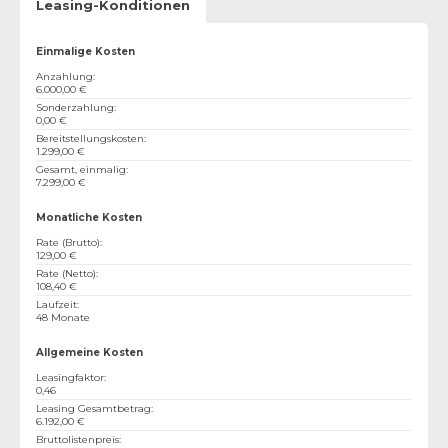
Leasing-Konditionen
Einmalige Kosten
Anzahlung
:
6.000,00 €
Sonderzahlung
:
0,00 €
Bereitstellungskosten
:
1.299,00 €
Gesamt, einmalig
:
7.299,00 €
Monatliche Kosten
Rate (Brutto)
:
129,00 €
Rate (Netto)
:
108,40 €
Laufzeit
:
48 Monate
Allgemeine Kosten
Leasingfaktor
:
0,46
Leasing Gesamtbetrag
:
6.192,00 €
Bruttolistenpreis
: