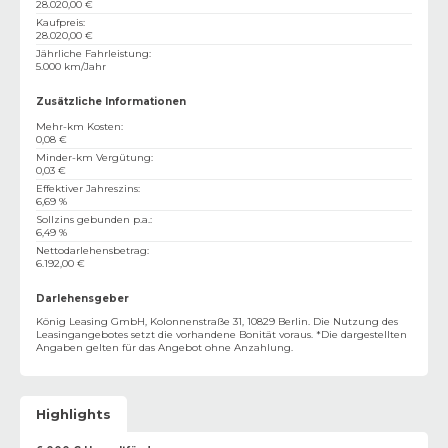
28.020,00 €
Kaufpreis
:
28.020,00 €
Jährliche Fahrleistung
:
5.000 km/Jahr
Zusätzliche Informationen
Mehr-km Kosten
:
0,08 €
Minder-km Vergütung
:
0,03 €
Effektiver Jahreszins
:
6,69 %
Sollzins gebunden p.a.
:
6,49 %
Nettodarlehensbetrag
:
6.192,00 €
Darlehensgeber
König Leasing GmbH, Kolonnenstraße 31, 10829 Berlin. Die Nutzung des
Leasingangebotes setzt die vorhandene Bonität voraus. *Die dargestellten
Angaben gelten für das Angebot ohne Anzahlung.
Highlights