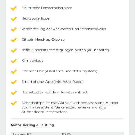
Elektrische Fensterheber vorn
Heckspoilerlippe
Verbreiterung der Radkästen und Seitenschweller
Citroën Head-up-Display
Isofix-Kindersitzbefestigungen hinten (außer Mitte)
Klimaanlage
Connect Box (Assistance und Notrufsystem)
Smartphone-App (inkl. Web-Radio)
Homebutton auf dem Amaturenbrett
Sicherheitspaket mit Aktiver Notbremsassistent, Aktiver
Spurhalteassistent, Verkehrszeichenerkennung &
Aufmerksamkeitsassistent
Motorisierung & Leistung
Leistung PS
:
113 PS