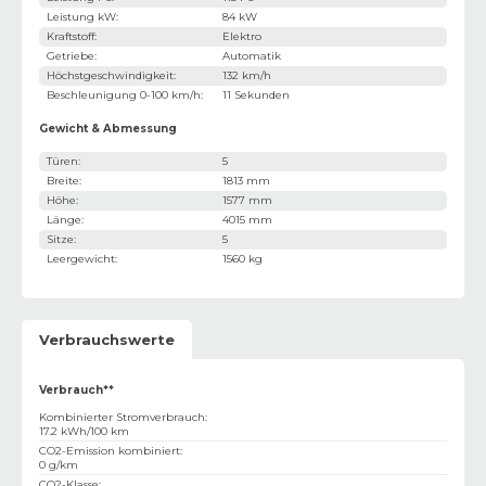
Leistung kW
:
84 kW
Kraftstoff
:
Elektro
Getriebe
:
Automatik
Höchstgeschwindigkeit
:
132 km/h
Beschleunigung 0-100 km/h
:
11 Sekunden
Gewicht & Abmessung
Türen
:
5
Breite
:
1813 mm
Höhe
:
1577 mm
Länge
:
4015 mm
Sitze
:
5
Leergewicht
:
1560 kg
Verbrauchswerte
Verbrauch**
Kombinierter Stromverbrauch
:
17.2 kWh/100 km
CO2-Emission kombiniert
:
0 g/km
CO2-Klasse
: