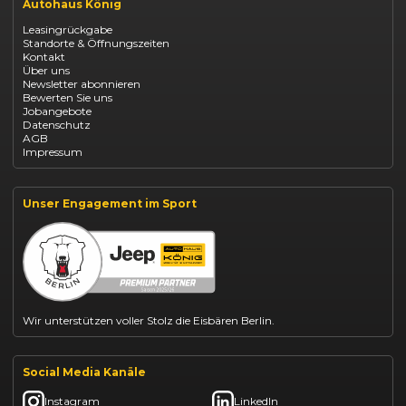
Autohaus König
Renault Captur Leasing
Opel Corsa finanzieren
Leasingrückgabe
Opel Astra leasen
Standorte & Öffnungszeiten
Opel Mokka kaufen
Kontakt
Opel Grandland finanzieren
Über uns
Opel Vivaro Gewerbeleasing
Newsletter abonnieren
Fiat 500 finanzieren
Bewerten Sie uns
Fiat Panda leasen
Jobangebote
Dacia Duster finanzieren
Datenschutz
Dacia Sandero kaufen
AGB
Dacia Jogger leasen
Impressum
Jeep Compass leasen
Jeep Renegade finanzieren
Suzuki Vitara kaufen
Suzuki Swift finanzieren
Unser Engagement im Sport
BYD Dolphin finanzieren
Kia Ceed finanzieren
Kia Sportage leasen
Mazda CX-30 finanzieren
Citroën C3 leasen
Wir unterstützen voller Stolz die Eisbären Berlin.
Social Media Kanäle
Instagram
LinkedIn