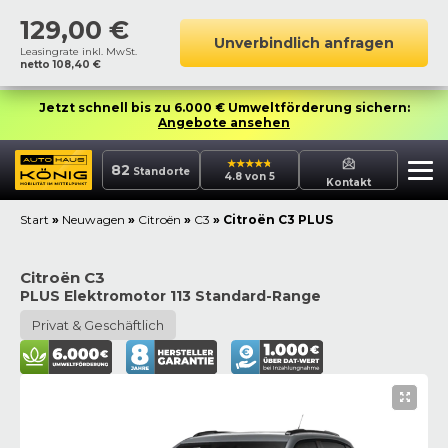
129,00
€
Unverbindlich anfragen
Leasingrate inkl. MwSt.
netto
108,40
€
Jetzt schnell bis zu 6.000 € Umweltförderung sichern:
Angebote ansehen
82
Standorte
4.8 von 5
Kontakt
Start
»
Neuwagen
»
Citroën
»
C3
»
Citroën C3 PLUS
Citroën C3
PLUS Elektromotor 113 Standard-Range
Privat & Geschäftlich