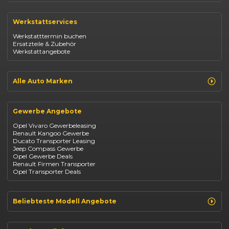
Renault Clio
Renault Captur
Werkstattservices
Opel Corsa
Opel Astra
Werkstatttermin buchen
Fiat 500
Ersatzteile & Zubehör
Dacia Duster
Werkstattangebote
Dacia Sandero
Jeep Compass
Jeep Avenger
Jeep Renegade
Alle Auto Marken
Suzuki Vitara
Suzuki Swift
Renault
Kia Ceed
Opel
BYD Seal
Gewerbe Angebote
Fiat
Mazda CX-30
Dacia
Citroen C4
Opel Vivaro Gewerbeleasing
Jeep
Renault Kangoo Gewerbe
Suzuki
Ducato Transporter Leasing
BYD
Jeep Compass Gewerbe
Kia
Opel Gewerbe Deals
Mazda
Renault Firmen Transporter
Citroën
Opel Transporter Deals
Abarth
Fiat Professional
Beliebteste Modell Angebote
Renault Clio finanzieren
Renault Arkana Leasing