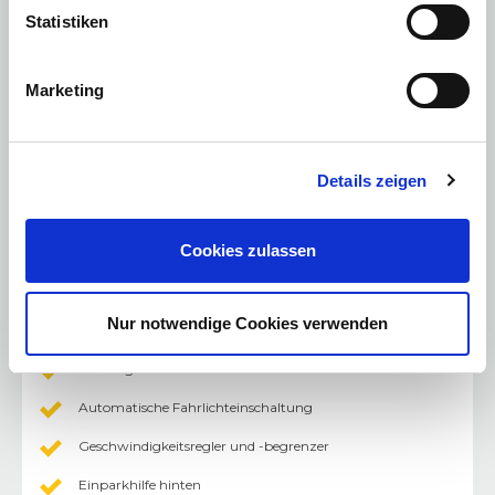
USB Type C hinten (aufladbar)
Statistiken
Elektrische Parkbremse (nur für Elektro Standard-
Range/Hybrid)
Marketing
Mittelarmlehne zwischen den vorderen Sitzen (nur für
Elektro Standard-Range/Hybrid)
7,4 kW Onboard Charger, einphasig
Details zeigen
Mode 3-Ladekabel (Typ 2, bis 7,4 kW einphasig, 5 Meter
Länge)
Elektromotor 113 Standard-Range: DC mit bis zu 100-kW
an öffentlichen Ladestationen
Cookies zulassen
Modus „C“ zur Rückgewinnung von Energie beim
Loslassen des Gaspedals
Nur notwendige Cookies verwenden
Akustischer Fußgängerwarner (AVAS)
6 Airbags
Automatische Fahrlichteinschaltung
Geschwindigkeitsregler und -begrenzer
Einparkhilfe hinten