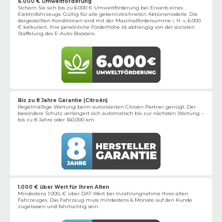
6.000 € Umweltförderung
Sichern Sie sich bis zu 6.000 € Umweltförderung bei Erwerb eines
Elektrofahrzeugs. Gültig für alle gekennzeichneten Aktionsmodelle. Die
dargestellten Konditionen sind mit der Maximalfördersumme i. H. v. 6.000
€ kalkuliert. Ihre persönliche Förderhöhe ist abhängig von der sozialen
Staffelung des E-Auto-Boosters.
Bis zu 8 Jahre Garantie (Citroën)
Regelmäßige Wartung beim autorisierten Citroën Partner genügt: Der
besondere Schutz verlängert sich automatisch bis zur nächsten Wartung –
bis zu 8 Jahre oder 160.000 km.
1.000 € über Wert für Ihren Alten
Mindestens 1.000,-€ über DAT-Wert bei Inzahlungnahme Ihres alten
Fahrzeuges. Das Fahrzeug muss mindestens 6 Monate auf den Kunde
zugelassen und fahrtüchtig sein.