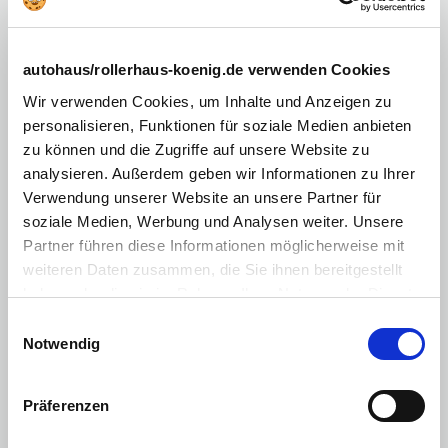
Farbclips in Weiß, Gelb oder Rot
Frontscheibenwischer mit Regensensor
autohaus/rollerhaus-koenig.de verwenden Cookies
Wir verwenden Cookies, um Inhalte und Anzeigen zu
LED-Scheinwerfer vorne
personalisieren, Funktionen für soziale Medien anbieten
LED-Tagfahrlicht
zu können und die Zugriffe auf unsere Website zu
Lenkrad mit Spaltleder bezogen
analysieren. Außerdem geben wir Informationen zu Ihrer
Verwendung unserer Website an unsere Partner für
10,25 Zoll-Touchscreen:
soziale Medien, Werbung und Analysen weiter. Unsere
Digitaler Radioempfang DAB & DAB+
Partner führen diese Informationen möglicherweise mit
weiteren Daten zusammen, die Sie ihnen bereitgestellt
kabelloses Android Auto™ und Apple CarPlay™
haben oder die sie im Rahmen Ihrer Nutzung der Dienste
Lenkradfernbedienung
gesammelt haben. Sie geben Einwilligung zu unseren
Einwilligungsauswahl
Cookies, wenn Sie unsere Webseite weiterhin nutzen.
Notwendig
Rücksitzbanklehne geteilt (60/40) umklappbar
Unterbodenstoßfänger vorne und hinten
Präferenzen
USB Type C vorne (aufladbar/Datenübertragung)