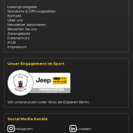
Opel Corsa finanzieren
Leasingrückgabe
Opel Astra leasen
Standorte & Öffnungszeiten
Opel Mokka kaufen
Kontakt
Opel Grandland finanzieren
Über uns
Opel Vivaro Gewerbeleasing
Newsletter abonnieren
Fiat 500 finanzieren
Bewerten Sie uns
Fiat Panda leasen
Jobangebote
Dacia Duster finanzieren
Datenschutz
Dacia Sandero kaufen
AGB
Dacia Jogger leasen
Impressum
Jeep Compass leasen
Jeep Renegade finanzieren
Suzuki Vitara kaufen
Suzuki Swift finanzieren
Unser Engagement im Sport
BYD Dolphin finanzieren
Kia Ceed finanzieren
Kia Sportage leasen
Mazda CX-30 finanzieren
Citroën C3 leasen
Wir unterstützen voller Stolz die Eisbären Berlin.
Social Media Kanäle
Instagram
LinkedIn