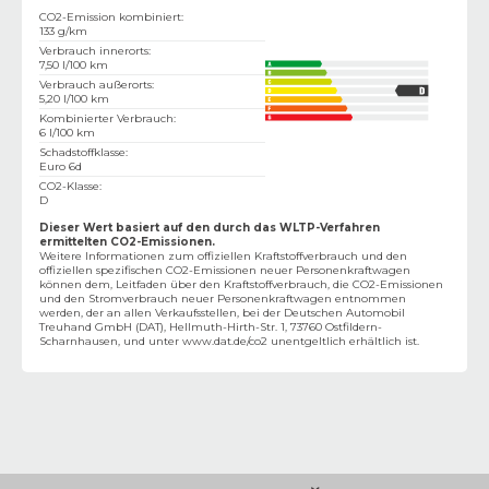
CO2-Emission kombiniert
:
133 g/km
Verbrauch innerorts
:
7,50 l/100 km
Verbrauch außerorts
:
5,20 l/100 km
Kombinierter Verbrauch
:
6 l/100 km
Schadstoffklasse
:
Euro 6d
CO2-Klasse
:
D
Dieser Wert basiert auf den durch das WLTP-Verfahren
ermittelten CO2-Emissionen.
Weitere Informationen zum offiziellen Kraftstoffverbrauch und den
offiziellen spezifischen CO2-Emissionen neuer Personenkraftwagen
können dem‚ Leitfaden über den Kraftstoffverbrauch, die CO2-Emissionen
und den Stromverbrauch neuer Personenkraftwagen entnommen
werden, der an allen Verkaufsstellen, bei der Deutschen Automobil
Treuhand GmbH (DAT), Hellmuth-Hirth-Str. 1, 73760 Ostfildern-
Scharnhausen, und unter
www.dat.de/co2
unentgeltlich erhältlich ist.