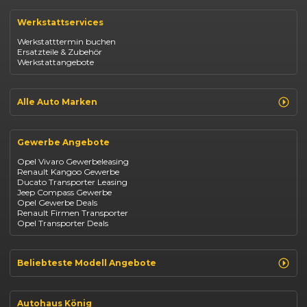
Renault Clio
Renault Captur
Werkstattservices
Opel Corsa
Opel Astra
Werkstatttermin buchen
Fiat 500
Ersatzteile & Zubehör
Dacia Duster
Werkstattangebote
Dacia Sandero
Jeep Compass
Jeep Avenger
Jeep Renegade
Alle Auto Marken
Suzuki Vitara
Suzuki Swift
Renault
Kia Ceed
Opel
BYD Seal
Gewerbe Angebote
Fiat
Mazda CX-30
Dacia
Citroen C4
Opel Vivaro Gewerbeleasing
Jeep
Renault Kangoo Gewerbe
Suzuki
Ducato Transporter Leasing
BYD
Jeep Compass Gewerbe
Kia
Opel Gewerbe Deals
Mazda
Renault Firmen Transporter
Citroën
Opel Transporter Deals
Abarth
Fiat Professional
Beliebteste Modell Angebote
Renault Clio finanzieren
Renault Arkana Leasing
Autohaus König
Renault Captur Leasing