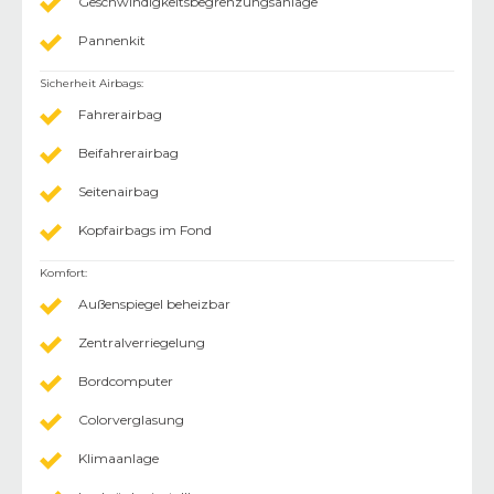
Geschwindigkeitsbegrenzungsanlage
Pannenkit
Sicherheit Airbags
:
Fahrerairbag
Beifahrerairbag
Seitenairbag
Kopfairbags im Fond
Komfort
:
Außenspiegel beheizbar
Zentralverriegelung
Bordcomputer
Colorverglasung
Klimaanlage