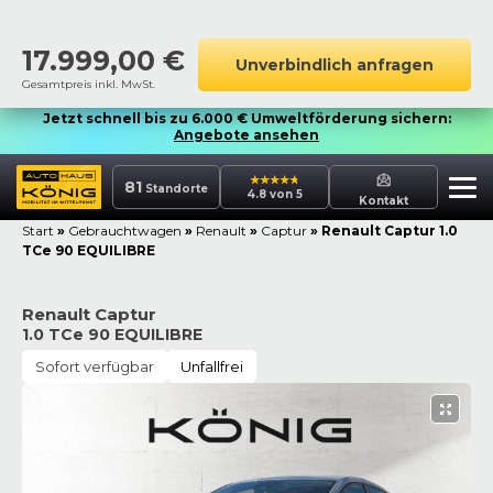
17.999,00
€
Unverbindlich anfragen
Gesamtpreis inkl. MwSt.
Jetzt schnell bis zu 6.000 € Umweltförderung sichern:
Angebote ansehen
81
Standorte
4.8 von 5
Kontakt
Start
»
Gebrauchtwagen
»
Renault
»
Captur
»
Renault Captur 1.0
TCe 90 EQUILIBRE
Renault Captur
1.0 TCe 90 EQUILIBRE
Sofort verfügbar
Unfallfrei