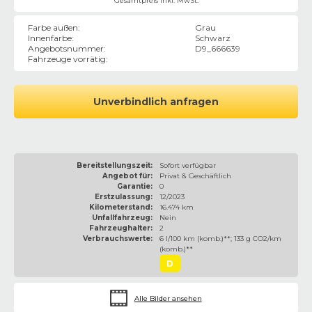
Gesamtpreis inkl. MwSt.
Farbe außen
:
Grau
Innenfarbe
:
Schwarz
Angebotsnummer
:
D9_666639
Fahrzeuge vorrätig
:
Unverbindlich anfragen
Bereitstellungszeit:
Sofort verfügbar
Angebot für:
Privat & Geschäftlich
Garantie:
0
Erstzulassung:
12/2023
Kilometerstand:
16.474 km
Unfallfahrzeug:
Nein
Fahrzeughalter:
2
Verbrauchswerte:
6 l/100 km (komb.)**; 133 g CO2/km
(komb.)**
D
Alle Bilder ansehen