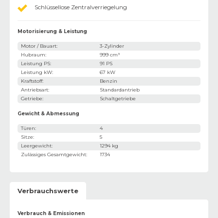
Schlüssellose Zentralverriegelung
Motorisierung & Leistung
Motor / Bauart
:
3-Zylinder
Hubraum
:
999 cm³
Leistung PS
:
91 PS
Leistung kW
:
67 kW
Kraftstoff
:
Benzin
Antriebsart
:
Standardantrieb
Getriebe
:
Schaltgetriebe
Gewicht & Abmessung
Türen
:
4
Sitze
:
5
Leergewicht
:
1294 kg
Zulässiges Gesamtgewicht
:
1734
Verbrauchswerte
Verbrauch & Emissionen