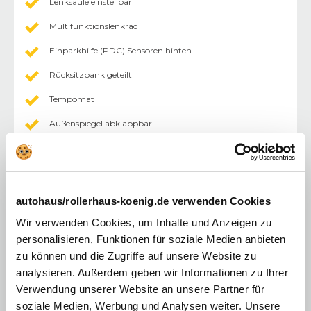
Lenksäule einstellbar
Multifunktionslenkrad
Einparkhilfe (PDC) Sensoren hinten
Rücksitzbank geteilt
Tempomat
Außenspiegel abklappbar
Außenspiegel elektr.
Durchlademoeglichkeit
Fahrersitz höhenverstellbar
autohaus/rollerhaus-koenig.de verwenden Cookies
Innenraumfilter
Wir verwenden Cookies, um Inhalte und Anzeigen zu
personalisieren, Funktionen für soziale Medien anbieten
keyless-Go
zu können und die Zugriffe auf unsere Website zu
Lederlenkrad
analysieren. Außerdem geben wir Informationen zu Ihrer
Verwendung unserer Website an unsere Partner für
Mittelarmlehne
soziale Medien, Werbung und Analysen weiter. Unsere