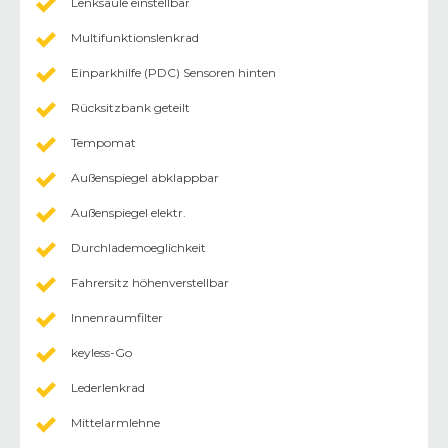
Lenksäule einstellbar
Multifunktionslenkrad
Einparkhilfe (PDC) Sensoren hinten
Rücksitzbank geteilt
Tempomat
Außenspiegel abklappbar
Außenspiegel elektr.
Durchlademoeglichkeit
Fahrersitz höhenverstellbar
Innenraumfilter
keyless-Go
Lederlenkrad
Mittelarmlehne