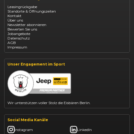
Opel Corsa finanzieren
Leasingrückgabe
Opel Astra leasen
Standorte & Öffnungszeiten
Opel Mokka kaufen
Kontakt
Opel Grandland finanzieren
Über uns
Opel Vivaro Gewerbeleasing
Newsletter abonnieren
Fiat 500 finanzieren
Bewerten Sie uns
Fiat Panda leasen
Jobangebote
Dacia Duster finanzieren
Datenschutz
Dacia Sandero kaufen
AGB
Dacia Jogger leasen
Impressum
Jeep Compass leasen
Jeep Renegade finanzieren
Suzuki Vitara kaufen
Suzuki Swift finanzieren
Unser Engagement im Sport
BYD Dolphin finanzieren
Kia Ceed finanzieren
Kia Sportage leasen
Mazda CX-30 finanzieren
Citroën C3 leasen
Wir unterstützen voller Stolz die Eisbären Berlin.
Social Media Kanäle
Instagram
LinkedIn