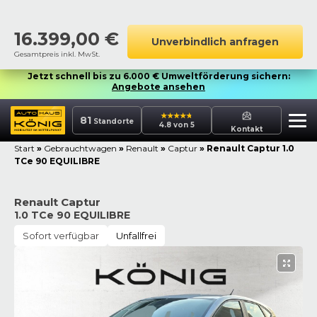
16.399,00
€
Unverbindlich anfragen
Gesamtpreis inkl. MwSt.
Jetzt schnell bis zu 6.000 € Umweltförderung sichern:
Angebote ansehen
81
Standorte
4.8 von 5
Kontakt
Start
»
Gebrauchtwagen
»
Renault
»
Captur
»
Renault Captur 1.0
TCe 90 EQUILIBRE
Renault Captur
1.0 TCe 90 EQUILIBRE
Sofort verfügbar
Unfallfrei