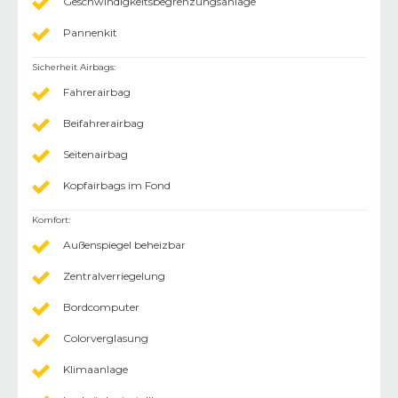
Geschwindigkeitsbegrenzungsanlage
Pannenkit
Sicherheit Airbags
:
Fahrerairbag
Beifahrerairbag
Seitenairbag
Kopfairbags im Fond
Komfort
:
Außenspiegel beheizbar
Zentralverriegelung
Bordcomputer
Colorverglasung
Klimaanlage