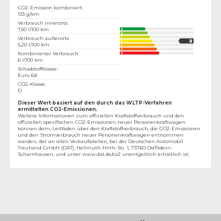
CO2-Emission kombiniert
:
133 g/km
Verbrauch innerorts
:
7,50 l/100 km
Verbrauch außerorts
:
5,20 l/100 km
Kombinierter Verbrauch
:
6 l/100 km
Schadstoffklasse
:
Euro 6d
CO2-Klasse
:
D
Dieser Wert basiert auf den durch das WLTP-Verfahren
ermittelten CO2-Emissionen.
Weitere Informationen zum offiziellen Kraftstoffverbrauch und den
offiziellen spezifischen CO2-Emissionen neuer Personenkraftwagen
können dem‚ Leitfaden über den Kraftstoffverbrauch, die CO2-Emissionen
und den Stromverbrauch neuer Personenkraftwagen entnommen
werden, der an allen Verkaufsstellen, bei der Deutschen Automobil
Treuhand GmbH (DAT), Hellmuth-Hirth-Str. 1, 73760 Ostfildern-
Scharnhausen, und unter
www.dat.de/co2
unentgeltlich erhältlich ist.