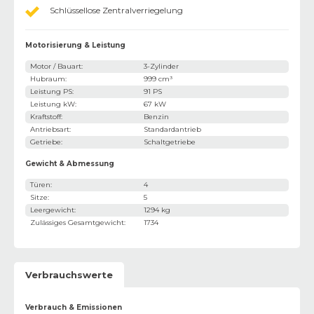
Schlüssellose Zentralverriegelung
Motorisierung & Leistung
Motor / Bauart
:
3-Zylinder
Hubraum
:
999 cm³
Leistung PS
:
91 PS
Leistung kW
:
67 kW
Kraftstoff
:
Benzin
Antriebsart
:
Standardantrieb
Getriebe
:
Schaltgetriebe
Gewicht & Abmessung
Türen
:
4
Sitze
:
5
Leergewicht
:
1294 kg
Zulässiges Gesamtgewicht
:
1734
Verbrauchswerte
Verbrauch & Emissionen