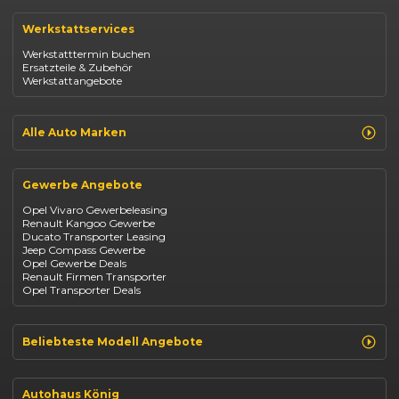
Renault Clio
Renault Captur
Werkstattservices
Opel Corsa
Opel Astra
Werkstatttermin buchen
Fiat 500
Ersatzteile & Zubehör
Dacia Duster
Werkstattangebote
Dacia Sandero
Jeep Compass
Jeep Avenger
Jeep Renegade
Alle Auto Marken
Suzuki Vitara
Suzuki Swift
Renault
Kia Ceed
Opel
BYD Seal
Gewerbe Angebote
Fiat
Mazda CX-30
Dacia
Citroen C4
Opel Vivaro Gewerbeleasing
Jeep
Renault Kangoo Gewerbe
Suzuki
Ducato Transporter Leasing
BYD
Jeep Compass Gewerbe
Kia
Opel Gewerbe Deals
Mazda
Renault Firmen Transporter
Citroën
Opel Transporter Deals
Abarth
Fiat Professional
Beliebteste Modell Angebote
Renault Clio finanzieren
Renault Arkana Leasing
Autohaus König
Renault Captur Leasing