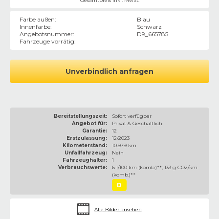
Gesamtpreis inkl. MwSt.
Farbe außen
:
Blau
Innenfarbe
:
Schwarz
Angebotsnummer
:
D9_665785
Fahrzeuge vorrätig
:
Unverbindlich anfragen
Bereitstellungszeit:
Sofort verfügbar
Angebot für:
Privat & Geschäftlich
Garantie:
12
Erstzulassung:
12/2023
Kilometerstand:
10.979 km
Unfallfahrzeug:
Nein
Fahrzeughalter:
1
Verbrauchswerte:
6 l/100 km (komb.)**; 133 g CO2/km
(komb.)**
D
Alle Bilder ansehen