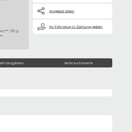
Angebot teilen
€
Ihr Fahrzeug in Zahlung geben
b.)**; 139 g
**
ahrzeugdaten
Verbrauchswerte