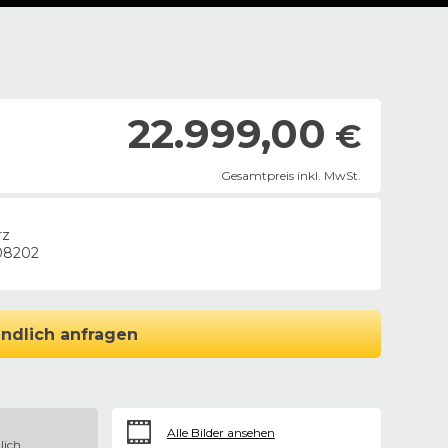
22.999,00
€
Gesamtpreis inkl. MwSt.
rz
08202
ndlich anfragen
Alle Bilder ansehen
lich