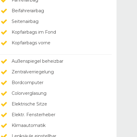
Fahrerairbag
Beifahrerairbag
Seitenairbag
Kopfairbags im Fond
Kopfairbags vorne
Außenspiegel beheizbar
Zentralverriegelung
Bordcomputer
Colorverglasung
Elektrische Sitze
Elektr. Fensterheber
Klimaautomatik
Lenksäule einstellbar