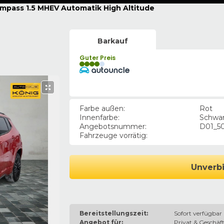
mpass 1.5 MHEV Automatik High Altitude
Barkauf
Guter Preis
Farbe außen
:
Rot
Innenfarbe
:
Schwa
Angebotsnummer
:
D01_5
Fahrzeuge vorrätig
:
Unverbi
Bereitstellungszeit:
Sofort verfügbar
Angebot für:
Privat & Geschäft