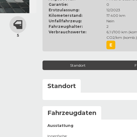
Garantie:
0
Erstzulassung:
12/2023
Kilometerstand:
17.400 km
Unfallfahrzeug:
Nein
Fahrzeughalter:
2
Verbrauchswerte:
6,1 l/100 km (kom
5
CO2/km (komb.)
E
Standort
F
Standort
Fahrzeugdaten
Ausstattung
Innenfarbe
: