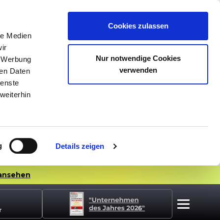
Cookies zulassen
le Medien
ir
Nur notwendige Cookies
, Werbung
verwenden
ren Daten
ienste
weiterhin
g
Details zeigen
ansehen
r