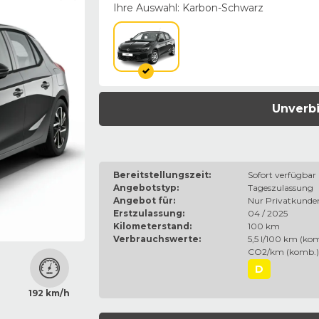
Ihre Auswahl:
Karbon-Schwarz
Unverbi
Bereitstellungszeit:
Sofort verfügbar
Angebotstyp:
Tageszulassung
Angebot für:
Nur Privatkunde
Erstzulassung:
04 / 2025
Kilometerstand:
100 km
Verbrauchswerte:
5,5 l/100 km (kom
CO2/km (komb.)
D
192 km/h