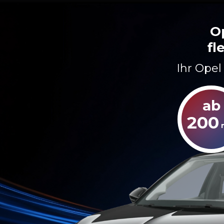
O
fl
Ihr Opel
ab
200