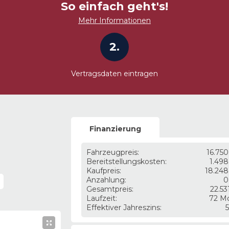
So einfach geht's!
Mehr Informationen
2.
Vertragsdaten eintragen
Finanzierung
Fahrzeugpreis
:
16.75
Bereitstellungskosten
:
1.498
Kaufpreis
:
18.248
Anzahlung
:
0
Gesamtpreis
:
22.53
Laufzeit
:
72 M
Effektiver Jahreszins
: