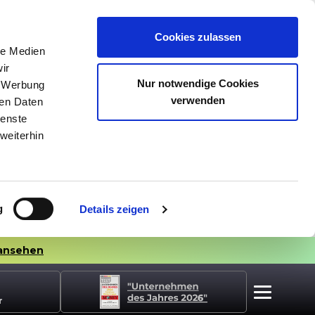
Cookies zulassen
le Medien
ir
Nur notwendige Cookies
, Werbung
verwenden
ren Daten
ienste
weiterhin
g
Details zeigen
ansehen
r