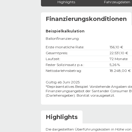
Highlights
Fahrzeugdaten
Finanzierungskonditionen
Beispielkalkulation
Ballonfinanzierung:
Erste monatliche Rate
:
156,10 €
Gesamtpreis
:
22.531,10 €
Laufzeit
:
72 Monate
Fester Sollzinssatz p.a.
:
5,26 %
Nettodarlehnsbetrag
:
18.248,00 €
Gültig ab Juni 2025
*Repräsentatives Beispiel: Vorstehende Angaben stel
Finanzierungsangebot der Santander Consumer B
(Darlehensgeber). Bonität vorausgesetzt.
Highlights
Die dargestellten Überführungskosten in Höhe von