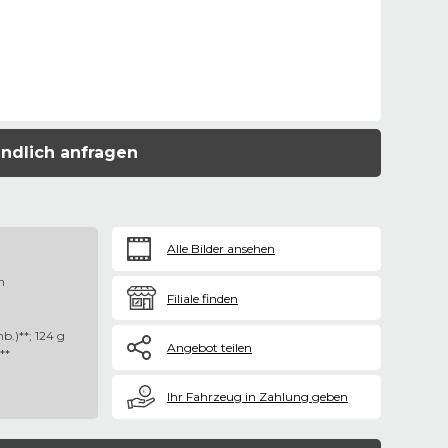
ndlich anfragen
Alle Bilder ansehen
n
Filiale finden
b.)**; 124 g
Angebot teilen
**
€
Ihr Fahrzeug in Zahlung geben