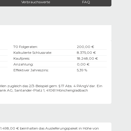
Verbrauchswerte
FAQ
70 Folgeraten
:
200,00 €
Kalkulierte Schlussrate
:
8.375,00 €
Kaufpreis
:
18.248,00 €
Anzahlung
:
0,00 €
Effektiver Jahreszins
:
5,39 %
len zugleich das 2/3-Beispiel gem. § 17 Abs. 4 PAngV dar. Ein
ank AG, Santander-Platz 1, 41061 Mönchengladbach
 1.498,00 € beinhalten das Auslieferungspaket in Höhe von