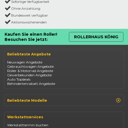
Sofortige Verfügbarkeit
Ohne Anzahlung
Bundesweit verfügbar
Aktionswochenenden
Kaufen Sie einen Roller!
ROLLERHAUS KÖNIG
Besuchen Sie jetzt:
Beliebteste Angebote
Neuwagen Angebote
Gebrauchtwagen Angebote
Roller & Motorrad Angebote
Gewerbekunden Angebote
Auto Topdeals
Behindertenrabatt Angebote
Beliebteste Modelle
Renault Clio
Renault Captur
Werkstattservices
Opel Corsa
Opel Astra
Werkstatttermin buchen
Fiat 500