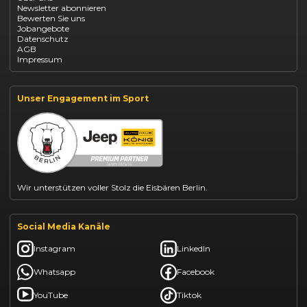
Newsletter abonnieren
Fiat 500 finanzieren
Bewerten Sie uns
Fiat Panda leasen
Jobangebote
Dacia Duster finanzieren
Datenschutz
Dacia Sandero kaufen
AGB
Dacia Jogger leasen
Impressum
Jeep Compass leasen
Jeep Renegade finanzieren
Suzuki Vitara kaufen
Suzuki Swift finanzieren
Unser Engagement im Sport
BYD Dolphin finanzieren
Kia Ceed finanzieren
Kia Sportage leasen
Mazda CX-30 finanzieren
Citroën C3 leasen
Wir unterstützen voller Stolz die Eisbären Berlin.
Social Media Kanäle
Instagram
LinkedIn
Whatsapp
Facebook
YouTube
Tiktok