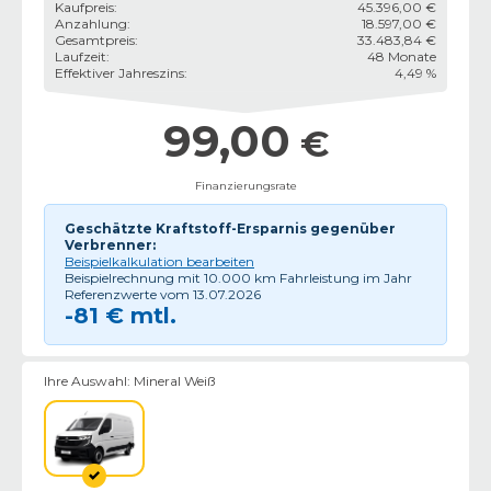
Kaufpreis
:
45.396,00 €
Anzahlung
:
18.597,00 €
Gesamtpreis
:
33.483,84 €
Laufzeit
:
48 Monate
Effektiver Jahreszins
:
4,49 %
99,00
€
Finanzierungsrate
Geschätzte Kraftstoff-Ersparnis gegenüber
Verbrenner:
Beispielkalkulation bearbeiten
Beispielrechnung mit
10.000
km Fahrleistung im Jahr
Referenzwerte vom
13.07.2026
-
81
€ mtl.
Ihre Auswahl:
Mineral Weiß