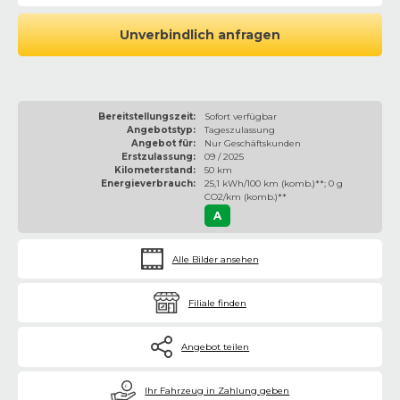
Unverbindlich anfragen
Bereitstellungszeit:
Sofort verfügbar
Angebotstyp:
Tageszulassung
Angebot für:
Nur Geschäftskunden
Erstzulassung:
09 / 2025
Kilometerstand:
50 km
Energieverbrauch:
25,1 kWh/100 km (komb.)**; 0 g
CO2/km (komb.)**
A
Alle Bilder ansehen
Filiale finden
Angebot teilen
€
Ihr Fahrzeug in Zahlung geben