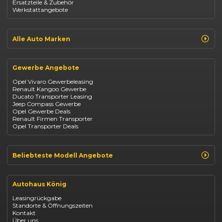
Ersatzteile & Zubehör
Dacia Duster
Werkstattangebote
Dacia Sandero
Jeep Compass
Jeep Avenger
Jeep Renegade
Alle Auto Marken
Suzuki Vitara
Suzuki Swift
Renault
Kia Ceed
Opel
BYD Seal
Gewerbe Angebote
Fiat
Mazda CX-30
Dacia
Citroen C4
Opel Vivaro Gewerbeleasing
Jeep
Renault Kangoo Gewerbe
Suzuki
Ducato Transporter Leasing
BYD
Jeep Compass Gewerbe
Kia
Opel Gewerbe Deals
Mazda
Renault Firmen Transporter
Citroën
Opel Transporter Deals
Abarth
Fiat Professional
Beliebteste Modell Angebote
Renault Clio finanzieren
Renault Arkana Leasing
Autohaus König
Renault Captur Leasing
Opel Corsa finanzieren
Leasingrückgabe
Opel Astra leasen
Standorte & Öffnungszeiten
Opel Mokka kaufen
Kontakt
Opel Grandland finanzieren
Über uns
Opel Vivaro Gewerbeleasing