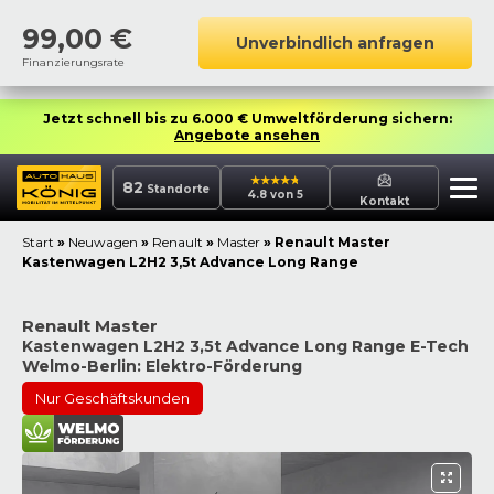
99,00
€
Unverbindlich anfragen
Finanzierungsrate
Jetzt schnell bis zu 6.000 € Umweltförderung sichern:
Angebote ansehen
82
Standorte
4.8 von 5
Kontakt
Start
»
Neuwagen
»
Renault
»
Master
»
Renault Master
Kastenwagen L2H2 3,5t Advance Long Range
Renault Master
Kastenwagen L2H2 3,5t Advance Long Range E-Tech
Welmo-Berlin: Elektro-Förderung
Nur Geschäftskunden