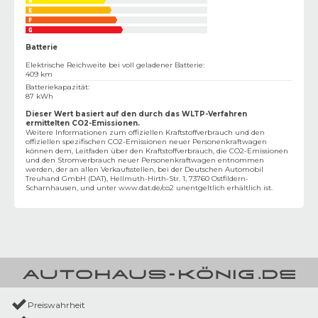
Batterie
Elektrische Reichweite bei voll geladener Batterie
:
409 km
Batteriekapazität
:
87 kWh
Dieser Wert basiert auf den durch das WLTP-Verfahren
ermittelten CO2-Emissionen.
Weitere Informationen zum offiziellen Kraftstoffverbrauch und den
offiziellen spezifischen CO2-Emissionen neuer Personenkraftwagen
können dem‚ Leitfaden über den Kraftstoffverbrauch, die CO2-Emissionen
und den Stromverbrauch neuer Personenkraftwagen entnommen
werden, der an allen Verkaufsstellen, bei der Deutschen Automobil
Treuhand GmbH (DAT), Hellmuth-Hirth-Str. 1, 73760 Ostfildern-
Scharnhausen, und unter
www.dat.de/co2
unentgeltlich erhältlich ist.
Preiswahrheit