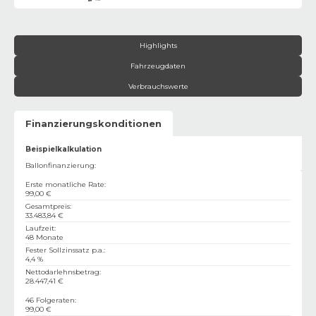
Highlights
Fahrzeugdaten
Verbrauchswerte
Finanzierungskonditionen
Beispielkalkulation
Ballonfinanzierung:
Erste monatliche Rate
:
99,00 €
Gesamtpreis
:
33.483,84 €
Laufzeit
:
48 Monate
Fester Sollzinssatz p.a.
:
4,4 %
Nettodarlehnsbetrag
:
28.447,41 €
46 Folgeraten
:
99,00 €