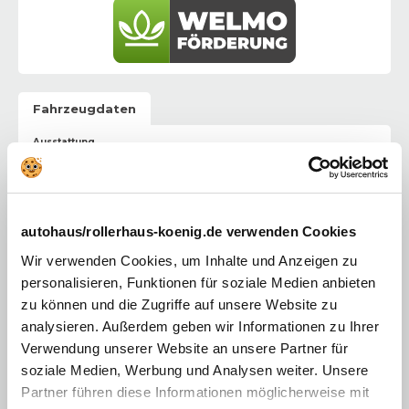
Fahrzeugdaten
Ausstattung
Weitere Details
:
Ganzjahresreifen
Rückfahrkamera
autohaus/rollerhaus-koenig.de verwenden Cookies
Wir verwenden Cookies, um Inhalte und Anzeigen zu
Einparkhilfe 360°
personalisieren, Funktionen für soziale Medien anbieten
1-Zonen-Klimaautomatik
zu können und die Zugriffe auf unsere Website zu
Vorklimatisierung des Innenraums
analysieren. Außerdem geben wir Informationen zu Ihrer
Verwendung unserer Website an unsere Partner für
Open R-Link mit 10-Zoll Display, Navigation und
soziale Medien, Werbung und Analysen weiter. Unsere
integriertem Google
Partner führen diese Informationen möglicherweise mit
Beifahrerdoppelsitzbank mit Staufach und mobilem Büro