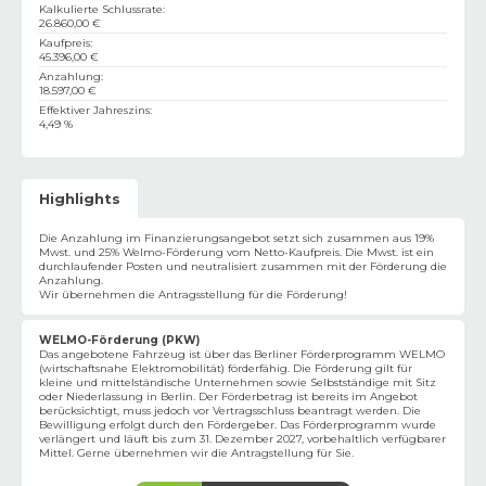
Kalkulierte Schlussrate
:
26.860,00 €
Kaufpreis
:
45.396,00 €
Anzahlung
:
18.597,00 €
Effektiver Jahreszins
:
4,49 %
Highlights
Die Anzahlung im Finanzierungsangebot setzt sich zusammen aus 19%
Mwst. und 25% Welmo-Förderung vom Netto-Kaufpreis. Die Mwst. ist ein
durchlaufender Posten und neutralisiert zusammen mit der Förderung die
Anzahlung.
Wir übernehmen die Antragsstellung für die Förderung!
WELMO-Förderung (PKW)
Das angebotene Fahrzeug ist über das Berliner Förderprogramm WELMO
(wirtschaftsnahe Elektromobilität) förderfähig. Die Förderung gilt für
kleine und mittelständische Unternehmen sowie Selbstständige mit Sitz
oder Niederlassung in Berlin. Der Förderbetrag ist bereits im Angebot
berücksichtigt, muss jedoch vor Vertragsschluss beantragt werden. Die
Bewilligung erfolgt durch den Fördergeber. Das Förderprogramm wurde
verlängert und läuft bis zum 31. Dezember 2027, vorbehaltlich verfügbarer
Mittel. Gerne übernehmen wir die Antragstellung für Sie.