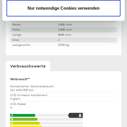
Beschleunigung 0-100 km/h
:
13.5 Sekunden
Nur notwendige Cookies verwenden
Gewicht & Abmessung
Türen
:
4
Breite
:
2466 mm
Höhe
:
2498 mm
Länge
:
5685 mm
Sitze
:
2
Leergewicht
:
2378 kg
Verbrauchswerte
Verbrauch**
Kombinierter Stromverbrauch
:
25.1 kWh/100 km
CO2-Emission kombiniert
:
0 g/km
CO2-Klasse
:
A