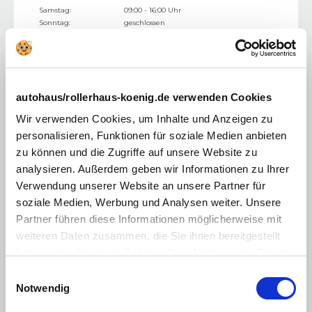
Samstag:
09:00 - 16:00 Uhr
Sonntag:
geschlossen
Verkaufsberatung:
0335 610 16-0
autohaus/rollerhaus-koenig.de verwenden Cookies
Wir verwenden Cookies, um Inhalte und Anzeigen zu
personalisieren, Funktionen für soziale Medien anbieten
zu können und die Zugriffe auf unsere Website zu
analysieren. Außerdem geben wir Informationen zu Ihrer
Verwendung unserer Website an unsere Partner für
soziale Medien, Werbung und Analysen weiter. Unsere
Partner führen diese Informationen möglicherweise mit
Frankfurt/Oder
weiteren Daten zusammen, die Sie ihnen bereitgestellt
haben oder die sie im Rahmen Ihrer Nutzung der Dienste
Fürstenwalde
gesammelt haben. Sie geben Einwilligung zu unseren
Saarower Chaussee 2
Einwilligungsauswahl
15517
Fürstenwalde
Cookies, wenn Sie unsere Webseite weiterhin nutzen.
Notwendig
Mo. - Fr.:
09:00 - 18:30 Uhr
Samstag:
09:00 - 16:00 Uhr