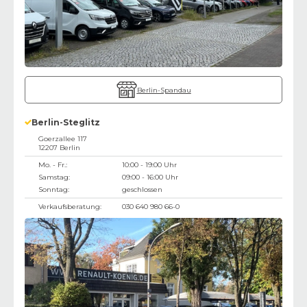
Berlin-Spandau
Berlin-Steglitz
Goerzallee 117
12207
Berlin
Mo. - Fr.:
10:00 - 19:00 Uhr
Samstag:
09:00 - 16:00 Uhr
Sonntag:
geschlossen
Verkaufsberatung:
030 640 980 66-0