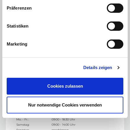
Sonntag:
geschlossen
Präferenzen
Verkaufsberatung:
03361 376 41-12
Statistiken
Marketing
Details zeigen
Cookies zulassen
Fürstenwalde
Gosen
Nur notwendige Cookies verwenden
Am Müggelpark 6
15537
Gosen
Mo. - Fr.:
09:00 - 18:30 Uhr
Samstag:
09:00 - 14:00 Uhr
Sonntag:
geschlossen