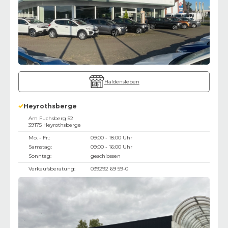
Haldensleben
Heyrothsberge
Am Fuchsberg 52
39175
Heyrothsberge
Mo. - Fr.:
09:00 - 18:00 Uhr
Samstag:
09:00 - 16:00 Uhr
Sonntag:
geschlossen
Verkaufsberatung:
039292 69 59-0