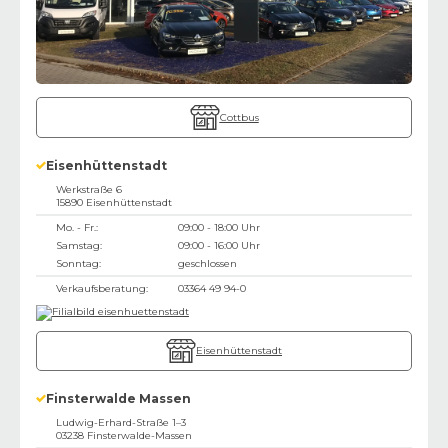
Cottbus
Eisenhüttenstadt
Werkstraße 6
15890
Eisenhüttenstadt
Mo. - Fr.:
09:00 - 18:00 Uhr
Samstag:
09:00 - 16:00 Uhr
Sonntag:
geschlossen
Verkaufsberatung:
03364 49 94-0
Eisenhüttenstadt
Finsterwalde Massen
Ludwig-Erhard-Straße 1–3
03238
Finsterwalde-Massen