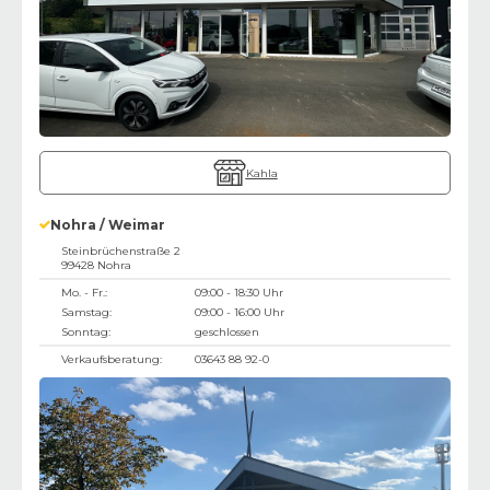
Kahla
Nohra / Weimar
Steinbrüchenstraße 2
99428
Nohra
Mo. - Fr.:
09:00 - 18:30 Uhr
Samstag:
09:00 - 16:00 Uhr
Sonntag:
geschlossen
Verkaufsberatung:
03643 88 92-0