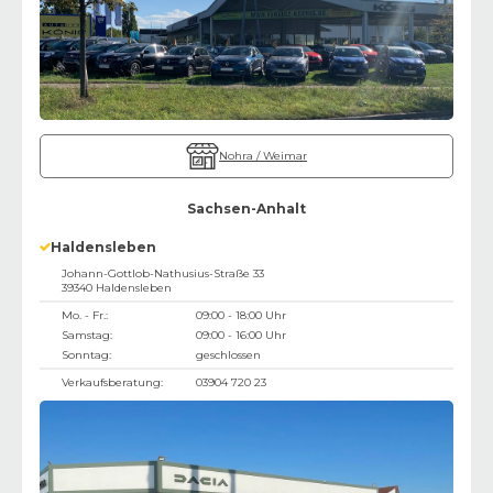
Nohra / Weimar
Sachsen-Anhalt
Haldensleben
Johann-Gottlob-Nathusius-Straße 33
39340
Haldensleben
Mo. - Fr.:
09:00 - 18:00 Uhr
Samstag:
09:00 - 16:00 Uhr
Sonntag:
geschlossen
Verkaufsberatung:
03904 720 23