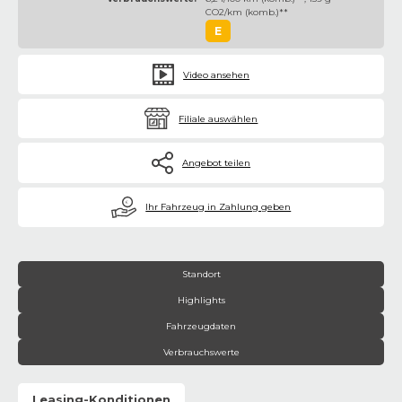
CO2/km (komb.)**
E
Video ansehen
Filiale auswählen
Angebot teilen
€
Ihr Fahrzeug in Zahlung geben
Standort
Highlights
Fahrzeugdaten
Verbrauchswerte
Leasing-Konditionen