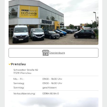
Oranienburg
Prenzlau
Schwedter Straße 82
17291
Prenzlau
Mo. - Fr.:
09:00 - 18:00 Uhr
Samstag:
09:00 - 16:00 Uhr
Sonntag:
geschlossen
Verkaufsberatung:
03984 85 84-0