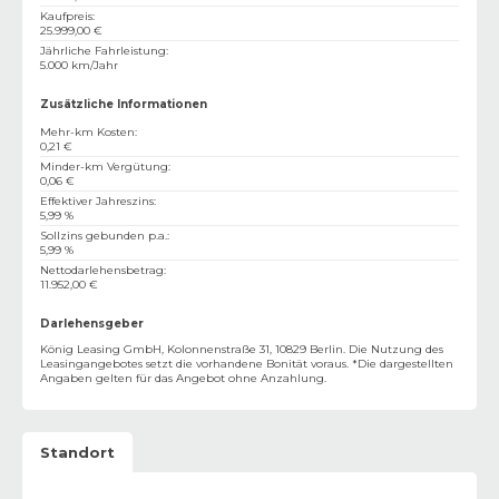
Kaufpreis
:
25.999,00 €
Jährliche Fahrleistung
:
5.000 km/Jahr
Zusätzliche Informationen
Mehr-km Kosten
:
0,21 €
Minder-km Vergütung
:
0,06 €
Effektiver Jahreszins
:
5,99 %
Sollzins gebunden p.a.
:
5,99 %
Nettodarlehensbetrag
:
11.952,00 €
Darlehensgeber
König Leasing GmbH, Kolonnenstraße 31, 10829 Berlin. Die Nutzung des
Leasingangebotes setzt die vorhandene Bonität voraus. *Die dargestellten
Angaben gelten für das Angebot ohne Anzahlung.
Standort