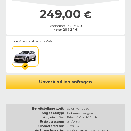
249,00
€
Leasingrate inkl. MwSt.
netto
209,24
€
Ihre Auswahl:
Arktis-Weiß
Unverbindlich anfragen
Bereitstellungszeit:
Sofort verfügbar
Angebotstyp:
Gebrauchtwagen
Angebot für:
Privat & Geschäftlich
Erstzulassung:
06 / 2023
Kilometerstand:
25000 km
Verbrauchswerte:
6,2 l/100 km (komb.)**; 139 g