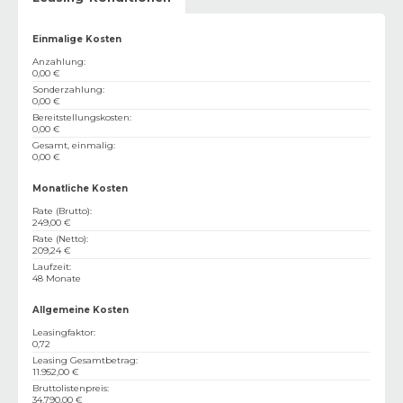
Einmalige Kosten
Anzahlung
:
0,00 €
Sonderzahlung
:
0,00 €
Bereitstellungskosten
:
0,00 €
Gesamt, einmalig
:
0,00 €
Monatliche Kosten
Rate (Brutto)
:
249,00 €
Rate (Netto)
:
209,24 €
Laufzeit
:
48 Monate
Allgemeine Kosten
Leasingfaktor
:
0,72
Leasing Gesamtbetrag
:
11.952,00 €
Bruttolistenpreis
:
34.790,00 €