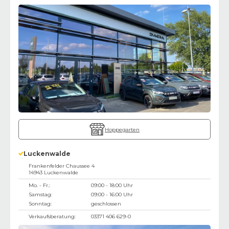
Hoppegarten
Luckenwalde
Frankenfelder Chaussee 4
14943
Luckenwalde
Mo. - Fr.:
09:00 - 18:00 Uhr
Samstag:
09:00 - 16:00 Uhr
Sonntag:
geschlossen
Verkaufsberatung:
03371 406 629-0