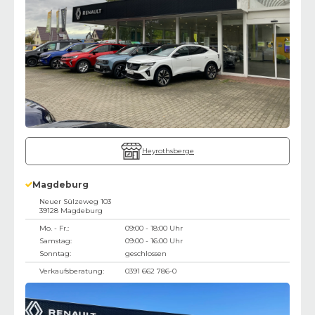
Heyrothsberge
Magdeburg
Neuer Sülzeweg 103
39128
Magdeburg
Mo. - Fr.:
09:00 - 18:00 Uhr
Samstag:
09:00 - 16:00 Uhr
Sonntag:
geschlossen
Verkaufsberatung:
0391 662 786-0