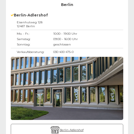
Berlin
Berlin-Adlershof
Eisenhutweg 128
12487
Berlin
Mo. - Fr.:
10:00 - 19:00 Uhr
Samstag:
09:00 - 16:00 Uhr
Sonntag:
geschlossen
Verkaufsberatung:
030 400 475-0
Berlin-Adlershof