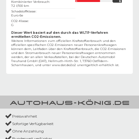
Kombinierter Verbrauch
:
7.2 l/100 km
Schadstoffklasse
:
Euro 6e
CO2-Klasse
:
G
Dieser Wert basiert auf den durch das WLTP-Verfahren
ermittelten CO2-Emissionen.
Weitere Informationen zum offiziellen Kraftstoffverbrauch und den
offiziellen spezifischen CO2-Emissionen neuer Personenkraftwagen
können dem‚ Leitfaden über den Kraftstoffverbrauch, die CO2-Emissionen
und den Stromverbrauch neuer Personenkraftwagen entnommen
werden, der an allen Verkaufsstellen, bei der Deutschen Automobil
Treuhand GmbH (DAT), Hellmuth-Hirth-Str. 1, 73760 Ostfildern-
Scharnhausen, und unter
www.dat.de/co2
unentgeltlich erhältlich ist.
Preiswahrheit
Sofortige Verfügbarkeit
Ohne Anzahlung
Bundesweit verfügbar