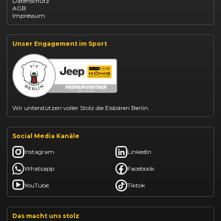
Datenschutz
Dacia Sandero kaufen
AGB
Dacia Jogger leasen
Impressum
Jeep Compass leasen
Jeep Renegade finanzieren
Suzuki Vitara kaufen
Suzuki Swift finanzieren
Unser Engagement im Sport
BYD Dolphin finanzieren
Kia Ceed finanzieren
Kia Sportage leasen
Mazda CX-30 finanzieren
Citroën C3 leasen
Wir unterstützen voller Stolz die Eisbären Berlin.
Social Media Kanäle
Instagram
LinkedIn
Whatsapp
Facebook
YouTube
Tiktok
Das macht uns stolz