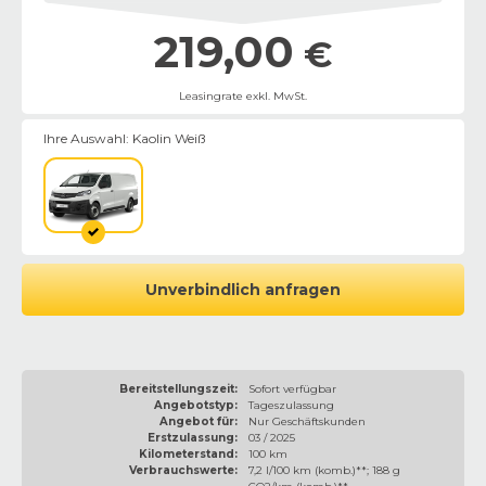
219,00
€
Leasingrate exkl. MwSt.
Ihre Auswahl:
Kaolin Weiß
Unverbindlich anfragen
Bereitstellungszeit:
Sofort verfügbar
Angebotstyp:
Tageszulassung
Angebot für:
Nur Geschäftskunden
Erstzulassung:
03 / 2025
Kilometerstand:
100 km
Verbrauchswerte:
7,2 l/100 km (komb.)**; 188 g