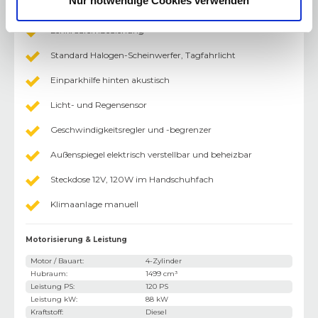
Nur notwendige Cookies verwenden
Fahrzeugen inkl. Möglichkeit zur Vorkonditionierung
Lenkradfernbedienung
Standard Halogen-Scheinwerfer, Tagfahrlicht
Einparkhilfe hinten akustisch
Licht- und Regensensor
Geschwindigkeitsregler und -begrenzer
Außenspiegel elektrisch verstellbar und beheizbar
Steckdose 12V, 120W im Handschuhfach
Klimaanlage manuell
Motorisierung & Leistung
Motor / Bauart
:
4-Zylinder
Hubraum
:
1499 cm³
Leistung PS
:
120 PS
Leistung kW
:
88 kW
Kraftstoff
:
Diesel