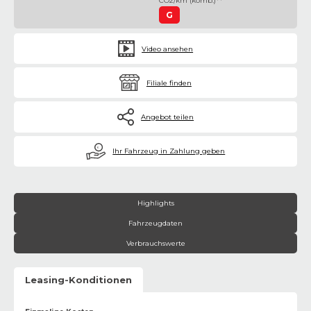
CO2/km (komb.)**
G
Video ansehen
Filiale finden
Angebot teilen
€
Ihr Fahrzeug in Zahlung geben
Highlights
Fahrzeugdaten
Verbrauchswerte
Leasing-Konditionen