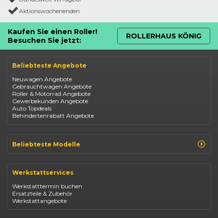
Aktionswochenenden
Kaufen Sie einen Roller!
ROLLERHAUS KÖNIG
Besuchen Sie jetzt:
Beliebteste Angebote
Neuwagen Angebote
Gebrauchtwagen Angebote
Roller & Motorrad Angebote
Gewerbekunden Angebote
Auto Topdeals
Behindertenrabatt Angebote
Beliebteste Modelle
Renault Clio
Renault Captur
Werkstattservices
Opel Corsa
Opel Astra
Werkstatttermin buchen
Fiat 500
Ersatzteile & Zubehör
Dacia Duster
Werkstattangebote
Dacia Sandero
Jeep Compass
Jeep Avenger