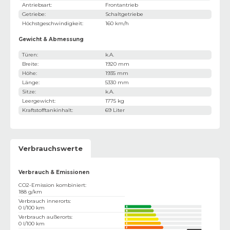
Antriebsart
:
Frontantrieb
Getriebe
:
Schaltgetriebe
Höchstgeschwindigkeit
:
160 km/h
Gewicht & Abmessung
Türen
:
k.A.
Breite
:
1920 mm
Höhe
:
1935 mm
Länge
:
5330 mm
Sitze
:
k.A.
Leergewicht
:
1775 kg
Kraftstofftankinhalt
:
69 Liter
Verbrauchswerte
Verbrauch & Emissionen
CO2-Emission kombiniert
:
188 g/km
Verbrauch innerorts
:
0 l/100 km
Verbrauch außerorts
:
0 l/100 km