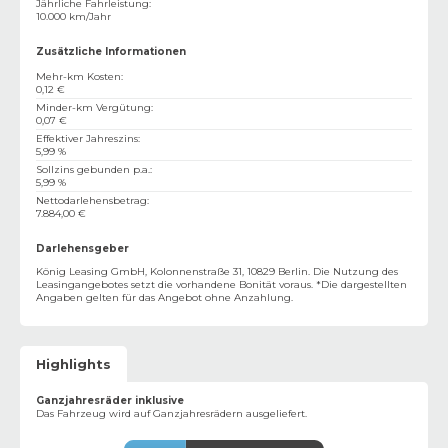
Jährliche Fahrleistung
:
10.000 km/Jahr
Zusätzliche Informationen
Mehr-km Kosten
:
0,12 €
Minder-km Vergütung
:
0,07 €
Effektiver Jahreszins
:
5,99 %
Sollzins gebunden p.a.
:
5,99 %
Nettodarlehensbetrag
:
7.884,00 €
Darlehensgeber
König Leasing GmbH, Kolonnenstraße 31, 10829 Berlin. Die Nutzung des
Leasingangebotes setzt die vorhandene Bonität voraus. *Die dargestellten
Angaben gelten für das Angebot ohne Anzahlung.
Highlights
Ganzjahresräder inklusive
Das Fahrzeug wird auf Ganzjahresrädern ausgeliefert.