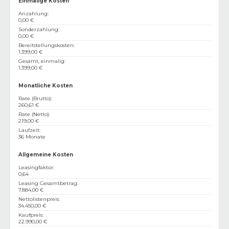
Einmalige Kosten
Anzahlung
:
0,00 €
Sonderzahlung
:
0,00 €
Bereitstellungskosten
:
1.399,00 €
Gesamt, einmalig
:
1.399,00 €
Monatliche Kosten
Rate (Brutto)
:
260,61 €
Rate (Netto)
:
219,00 €
Laufzeit
:
36 Monate
Allgemeine Kosten
Leasingfaktor
:
0,64
Leasing Gesamtbetrag
:
7.884,00 €
Nettolistenpreis
:
34.450,00 €
Kaufpreis
:
22.990,00 €