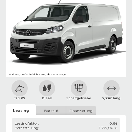
Bild zeigt Beispielabbildung des Fahrzeugs
120 PS
Diesel
Schaltgetriebe
5,33m lang
Leasing
Barkauf
Finanzierung
Leasingfaktor
:
0,64
Bereitstellung
:
1.399,00 €