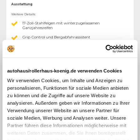
Ausstattung
Weitere Details
:
17-Zoll-Stahlfelgen mit winterzugelassenen
Ganzjahresreifen
Grip Control und Bergabfahrassistent
Erhöhte Nutzlast
Höhere Bodenfreiheit (175 mm)
Motorschutzabdeckung am Unterboden
autohaus/rollerhaus-koenig.de verwenden Cookies
Wir verwenden Cookies, um Inhalte und Anzeigen zu
Reserverad
personalisieren, Funktionen für soziale Medien anbieten
Schutz Laderraumboden aus Holz (9mm,
zu können und die Zugriffe auf unsere Website zu
rutschhemmend) und Seitenwände aus Holz
analysieren. Außerdem geben wir Informationen zu Ihrer
WYAX Rückfahrkamera 180°
Verwendung unserer Website an unsere Partner für
WYAX Audio-System IVI mid, 10"-Touchscreen, DAB,
soziale Medien, Werbung und Analysen weiter. Unsere
Bluetooth, WiFi, USB-C, AndroidAuto, Apple-Carplay
Partner führen diese Informationen möglicherweise mit
Digitales Kombiinstrument, 10", mehrfarbig GMAZ
weiteren Daten zusammen, die Sie ihnen bereitgestellt