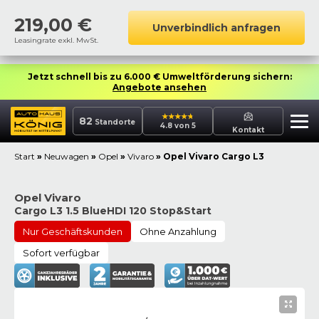
219,00
€
Unverbindlich anfragen
Leasingrate exkl. MwSt.
Jetzt schnell bis zu 6.000 € Umweltförderung sichern:
Angebote ansehen
82
Standorte
4.8 von 5
Kontakt
Start
»
Neuwagen
»
Opel
»
Vivaro
»
Opel Vivaro Cargo L3
Opel Vivaro
Cargo L3 1.5 BlueHDI 120 Stop&Start
Nur Geschäftskunden
Ohne Anzahlung
Sofort verfügbar