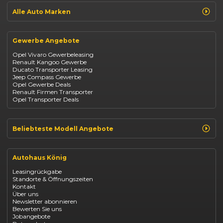
Jeep Renegade
Alle Auto Marken
Suzuki Vitara
Suzuki Swift
Renault
Kia Ceed
Opel
BYD Seal
Gewerbe Angebote
Fiat
Mazda CX-30
Dacia
Citroen C4
Opel Vivaro Gewerbeleasing
Jeep
Renault Kangoo Gewerbe
Suzuki
Ducato Transporter Leasing
BYD
Jeep Compass Gewerbe
Kia
Opel Gewerbe Deals
Mazda
Renault Firmen Transporter
Citroën
Opel Transporter Deals
Abarth
Fiat Professional
Beliebteste Modell Angebote
Renault Clio finanzieren
Renault Arkana Leasing
Autohaus König
Renault Captur Leasing
Opel Corsa finanzieren
Leasingrückgabe
Opel Astra leasen
Standorte & Öffnungszeiten
Opel Mokka kaufen
Kontakt
Opel Grandland finanzieren
Über uns
Opel Vivaro Gewerbeleasing
Newsletter abonnieren
Fiat 500 finanzieren
Bewerten Sie uns
Fiat Panda leasen
Jobangebote
Dacia Duster finanzieren