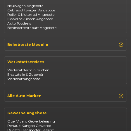
Neuwagen Angebote
Gebrauchtwagen Angebote
Roller & Motorrad Angebote
Gewerbekunden Angebote
Auto Topdeals
Behindertenrabatt Angebote
Beliebteste Modelle
Renault Clio
Renault Captur
Werkstattservices
Opel Corsa
Opel Astra
Werkstatttermin buchen
Fiat 500
Ersatzteile & Zubehör
Dacia Duster
Werkstattangebote
Dacia Sandero
Jeep Compass
Jeep Avenger
Jeep Renegade
Alle Auto Marken
Suzuki Vitara
Suzuki Swift
Renault
Kia Ceed
Opel
BYD Seal
Gewerbe Angebote
Fiat
Mazda CX-30
Dacia
Citroen C4
Opel Vivaro Gewerbeleasing
Jeep
Renault Kangoo Gewerbe
Suzuki
Ducato Transporter Leasing
BYD