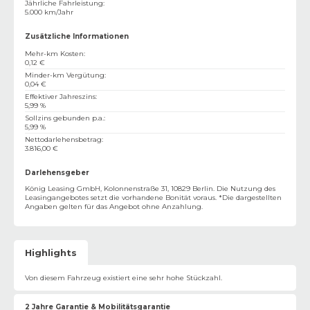
Jährliche Fahrleistung
:
5.000 km/Jahr
Zusätzliche Informationen
Mehr-km Kosten
:
0,12 €
Minder-km Vergütung
:
0,04 €
Effektiver Jahreszins
:
5,99 %
Sollzins gebunden p.a.
:
5,99 %
Nettodarlehensbetrag
:
3.816,00 €
Darlehensgeber
König Leasing GmbH, Kolonnenstraße 31, 10829 Berlin. Die Nutzung des
Leasingangebotes setzt die vorhandene Bonität voraus. *Die dargestellten
Angaben gelten für das Angebot ohne Anzahlung.
Highlights
Von diesem Fahrzeug existiert eine sehr hohe Stückzahl.
2 Jahre Garantie & Mobilitätsgarantie