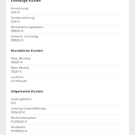
Einmalige Kosten
Anzahlung
:
0,00 €
Sonderzahlung
:
0,00 €
Bereitstellungskosten
:
999,00 €
Gesamt, einmalig
:
999,00 €
Monatliche Kosten
Rate (Brutto)
:
159,00 €
Rate (Netto)
:
133,61 €
Laufzeit
:
24 Monate
Allgemeine Kosten
Leasingfaktor
:
0,51
Leasing Gesamtbetrag
:
3.816,00 €
Bruttolistenpreis
:
31.290,00 €
Kaufpreis
:
19.999,00 €