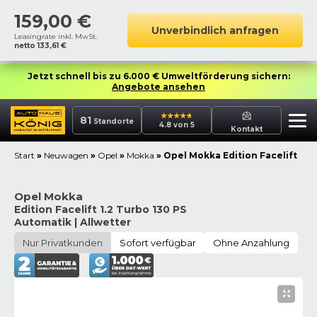
159,00
€
Unverbindlich anfragen
Leasingrate inkl. MwSt.
netto
133,61
€
Jetzt schnell bis zu 6.000 € Umweltförderung sichern:
Angebote ansehen
81
Standorte
4.8 von 5
Kontakt
Start
»
Neuwagen
»
Opel
»
Mokka
»
Opel Mokka Edition Facelift
Opel Mokka
Edition Facelift 1.2 Turbo 130 PS
Automatik | Allwetter
Nur Privatkunden
Sofort verfügbar
Ohne Anzahlung