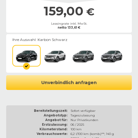
159,00
€
Leasingrate inkl. MwSt.
netto
133,61
€
Ihre Auswahl:
Karbon Schwarz
Unverbindlich anfragen
Bereitstellungszeit:
Sofort verfügbar
Angebotstyp:
Tageszulassung
Angebot für:
Nur Privatkunden
Erstzulassung:
06 / 2025
Kilometerstand:
100 km
Verbrauchswerte:
6,2 l/100 km (komb.)**; 140 g