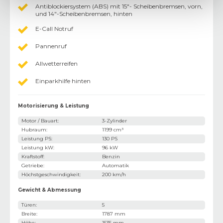
Antiblockiersystem (ABS) mit 15"- Scheibenbremsen, vorn,
und 14"-Scheibenbremsen, hinten
E-Call Notruf
Pannenruf
Allwetterreifen
Einparkhilfe hinten
Motorisierung & Leistung
Motor / Bauart
:
3-Zylinder
Hubraum
:
1199 cm³
Leistung PS
:
130 PS
Leistung kW
:
96 kW
Kraftstoff
:
Benzin
Getriebe
:
Automatik
Höchstgeschwindigkeit
:
200 km/h
Gewicht & Abmessung
Türen
:
5
Breite
:
1787 mm
Höhe
:
1535 mm