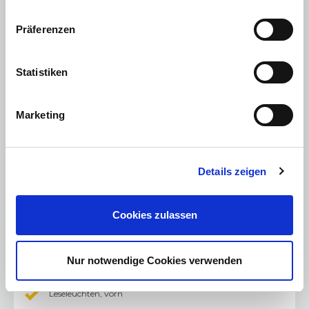
Doppelter Kofferraumladeboden
Präferenzen
Einstellbare Fahrmodi (Normal, Sport, Eco)
Klimatisierungsautomatik
Statistiken
Außenspiegel, elektrisch einstell- und beheizbar, manuell
anklappbar
Fahrersitz 6-fach manuell einstellbar (Länge, Höhe,
Marketing
Lehnenneigung)
Solar Protect-Wärmeschutzverglasung im Fond, stark
getönt
Details zeigen
Mittelarmlehne mit Ablagefach, vorn
Schaltwippen am Lenkrad
Cookies zulassen
Fahrersitz, in Höhe einstellbar
Beheizbares Lederlenkrad
Nur notwendige Cookies verwenden
Opel COnnect
Leseleuchten, vorn