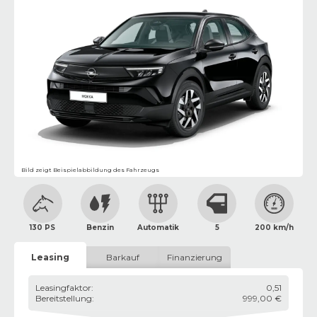
Bild zeigt Beispielabbildung des Fahrzeugs
130 PS
Benzin
Automatik
5
200 km/h
Leasing
Barkauf
Finanzierung
Leasingfaktor
:
0,51
Bereitstellung
:
999,00 €