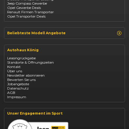
Jeep Compass Gewerbe
Kia
Opel Gewerbe Deals
Mazda
Renault Firmen Transporter
Citroën
Opel Transporter Deals
Abarth
Fiat Professional
Beliebteste Modell Angebote
Renault Clio finanzieren
Renault Arkana Leasing
Autohaus König
Renault Captur Leasing
Opel Corsa finanzieren
Leasingrückgabe
Opel Astra leasen
Standorte & Öffnungszeiten
Opel Mokka kaufen
Kontakt
Opel Grandland finanzieren
Über uns
Opel Vivaro Gewerbeleasing
Newsletter abonnieren
Fiat 500 finanzieren
Bewerten Sie uns
Fiat Panda leasen
Jobangebote
Dacia Duster finanzieren
Datenschutz
Dacia Sandero kaufen
AGB
Dacia Jogger leasen
Impressum
Jeep Compass leasen
Jeep Renegade finanzieren
Suzuki Vitara kaufen
Suzuki Swift finanzieren
Unser Engagement im Sport
BYD Dolphin finanzieren
Kia Ceed finanzieren
Kia Sportage leasen
Mazda CX-30 finanzieren