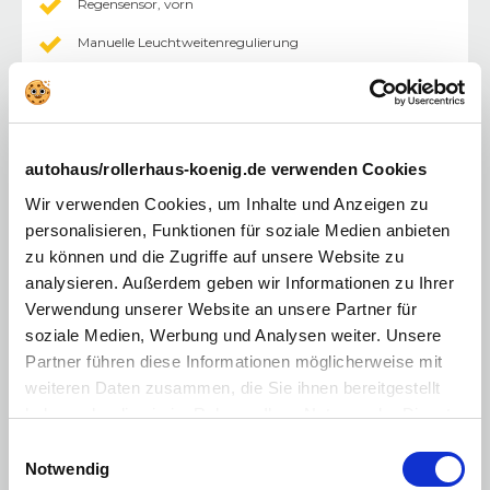
Regensensor, vorn
Manuelle Leuchtweitenregulierung
Dach - Designlinie, in Hochglanzschwarz
Stoßstange in Schwarz, genarbt
10''-Touchscreen-Farbdisplay
autohaus/rollerhaus-koenig.de verwenden Cookies
Digitaler Radioempfang DAB+ (Digital Audio
Wir verwenden Cookies, um Inhalte und Anzeigen zu
Broadcasting): Empfang digitaler Radiosender und
digitialer Verkehrsinformationen (TPEG)
personalisieren, Funktionen für soziale Medien anbieten
zu können und die Zugriffe auf unsere Website zu
Multimedia Radio
analysieren. Außerdem geben wir Informationen zu Ihrer
Sicherheit-Paket
Verwendung unserer Website an unsere Partner für
soziale Medien, Werbung und Analysen weiter. Unsere
Zentralverriegelung mit Funkfernbedienung
Partner führen diese Informationen möglicherweise mit
Kindersicherung in den hinteren Türen, manuell
weiteren Daten zusammen, die Sie ihnen bereitgestellt
haben oder die sie im Rahmen Ihrer Nutzung der Dienste
Mittelkonsole mit Armlehnen und 2x USB hinten
gesammelt haben. Sie geben Einwilligung zu unseren
Einwilligungsauswahl
Beifahrersitz 4-fach manuell einstellbar (Länge,
Cookies, wenn Sie unsere Webseite weiterhin nutzen.
Notwendig
Lehnenneigung)