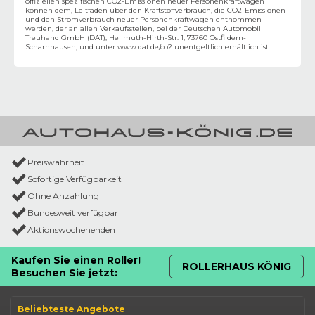
offiziellen spezifischen CO2-Emissionen neuer Personenkraftwagen
können dem‚ Leitfaden über den Kraftstoffverbrauch, die CO2-Emissionen
und den Stromverbrauch neuer Personenkraftwagen entnommen
werden, der an allen Verkaufsstellen, bei der Deutschen Automobil
Treuhand GmbH (DAT), Hellmuth-Hirth-Str. 1, 73760 Ostfildern-
Scharnhausen, und unter
www.dat.de/co2
unentgeltlich erhältlich ist.
Preiswahrheit
Sofortige Verfügbarkeit
Ohne Anzahlung
Bundesweit verfügbar
Aktionswochenenden
Kaufen Sie einen Roller!
ROLLERHAUS KÖNIG
Besuchen Sie jetzt:
Beliebteste Angebote