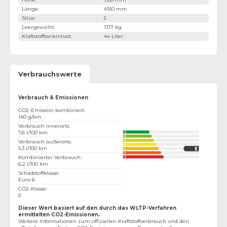
Länge
:
4150 mm
Sitze
:
5
Leergewicht
:
1317 kg
Kraftstofftankinhalt
:
44 Liter
Verbrauchswerte
Verbrauch & Emissionen
CO2-Emission kombiniert
:
140 g/km
Verbrauch innerorts
:
7,6 l/100 km
Verbrauch außerorts
:
5,3 l/100 km
Kombinierter Verbrauch
:
6.2 l/100 km
Schadstoffklasse
:
Euro 6
CO2-Klasse
:
E
Dieser Wert basiert auf den durch das WLTP-Verfahren
ermittelten CO2-Emissionen.
Weitere Informationen zum offiziellen Kraftstoffverbrauch und den