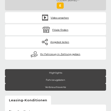
CO2/km (komb.)**
E
Video ansehen
Filiale finden
Angebot teilen
€
Ihr Fahrzeug in Zahlung geben
Highlights
Fahrzeugdaten
Verbrauchswerte
Leasing-Konditionen