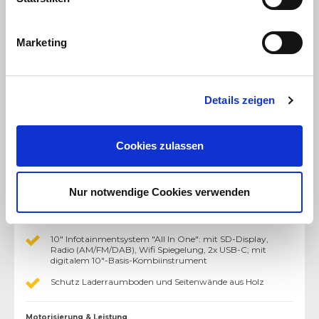
Einparkhilfe hinten akustisch
Opel Connect (BTA 4G)
Marketing
Klimaanlage manuell
Elektrischer Zusatzheizer
Details zeigen
Motorschutzabdeckung aus Metall am Unterboden
Ersatzrad
Cookies zulassen
Grip Control mit Bergabfahrassistent
Allwetterreifen
Nur notwendige Cookies verwenden
Elektrische Handbremse
10" Infotainmentsystem "All In One": mit SD-Display,
Radio (AM/FM/DAB), Wifi Spiegelung, 2x USB-C; mit
digitalem 10"-Basis-Kombiinstrument
Schutz Laderraumboden und Seitenwände aus Holz
Motorisierung & Leistung