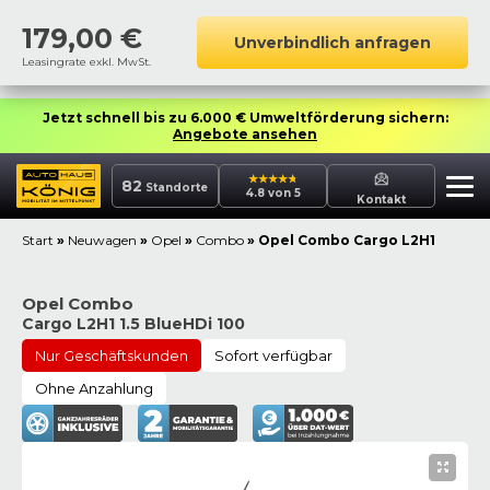
179,00
€
Unverbindlich anfragen
Leasingrate exkl. MwSt.
Jetzt schnell bis zu 6.000 € Umweltförderung sichern:
Angebote ansehen
82
Standorte
4.8 von 5
Kontakt
Start
»
Neuwagen
»
Opel
»
Combo
»
Opel Combo Cargo L2H1
Opel Combo
Cargo L2H1 1.5 BlueHDi 100
Nur Geschäftskunden
Sofort verfügbar
Ohne Anzahlung