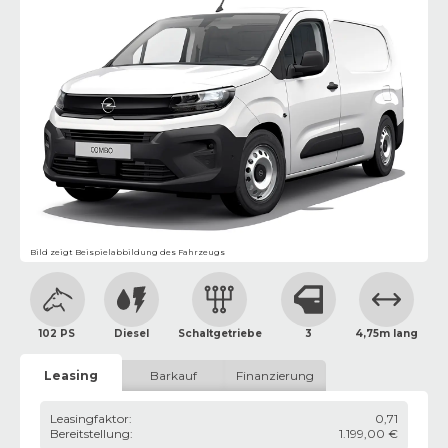
Bild zeigt Beispielabbildung des Fahrzeugs
102 PS
Diesel
Schaltgetriebe
3
4,75m lang
Leasing
Barkauf
Finanzierung
Leasingfaktor
:
0,71
Bereitstellung
:
1.199,00 €