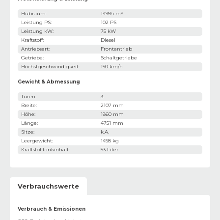
Hubraum
:
1499 cm³
Leistung PS
:
102 PS
Leistung kW
:
75 kW
Kraftstoff
:
Diesel
Antriebsart
:
Frontantrieb
Getriebe
:
Schaltgetriebe
Höchstgeschwindigkeit
:
150 km/h
Gewicht & Abmessung
Türen
:
3
Breite
:
2107 mm
Höhe
:
1860 mm
Länge
:
4751 mm
Sitze
:
k.A.
Leergewicht
:
1458 kg
Kraftstofftankinhalt
:
53 Liter
Verbrauchswerte
Verbrauch & Emissionen