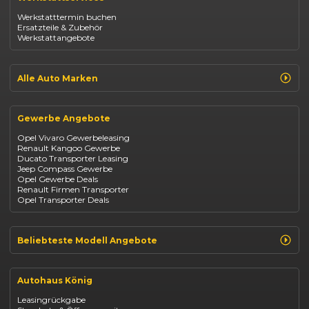
Opel Astra
Werkstatttermin buchen
Fiat 500
Ersatzteile & Zubehör
Dacia Duster
Werkstattangebote
Dacia Sandero
Jeep Compass
Jeep Avenger
Jeep Renegade
Alle Auto Marken
Suzuki Vitara
Suzuki Swift
Renault
Kia Ceed
Opel
BYD Seal
Gewerbe Angebote
Fiat
Mazda CX-30
Dacia
Citroen C4
Opel Vivaro Gewerbeleasing
Jeep
Renault Kangoo Gewerbe
Suzuki
Ducato Transporter Leasing
BYD
Jeep Compass Gewerbe
Kia
Opel Gewerbe Deals
Mazda
Renault Firmen Transporter
Citroën
Opel Transporter Deals
Abarth
Fiat Professional
Beliebteste Modell Angebote
Renault Clio finanzieren
Renault Arkana Leasing
Autohaus König
Renault Captur Leasing
Opel Corsa finanzieren
Leasingrückgabe
Opel Astra leasen