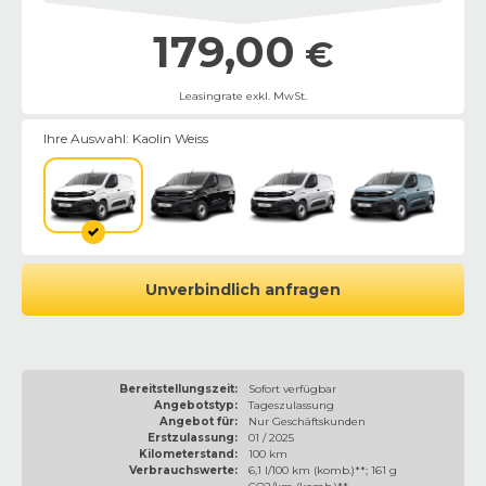
179,00
€
Leasingrate exkl. MwSt.
Ihre Auswahl:
Kaolin Weiss
Unverbindlich anfragen
Bereitstellungszeit:
Sofort verfügbar
Angebotstyp:
Tageszulassung
Angebot für:
Nur Geschäftskunden
Erstzulassung:
01 / 2025
Kilometerstand:
100 km
Verbrauchswerte:
6,1 l/100 km (komb.)**; 161 g