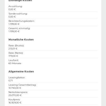
Einmalige Kosten
Anzahlung
:
0,00 €
Sonderzahlung
:
0,00 €
Bereitstellungskosten
:
1.199,00 €
Gesamt, einmalig
:
1.199,00 €
Monatliche Kosten
Rate (Brutto)
:
213,01 €
Rate (Netto)
:
179,00 €
Laufzeit
:
60 Monate
Allgemeine Kosten
Leasingfaktor
:
0,71
Leasing Gesamtbetrag
:
10.740,00 €
Nettolistenpreis
:
25.070,00 €
Kaufpreis
:
16.929,00 €