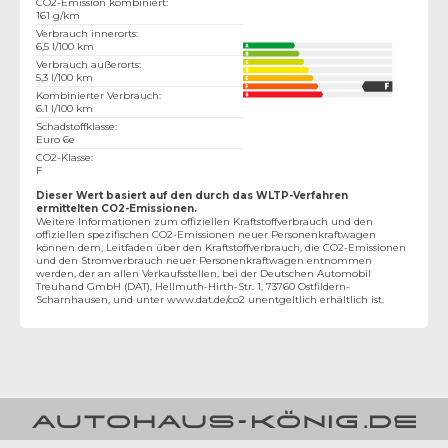
CO2-Emission kombiniert
:
161 g/km
Verbrauch innerorts
:
6,5 l/100 km
Verbrauch außerorts
:
5,3 l/100 km
Kombinierter Verbrauch
:
6.1 l/100 km
Schadstoffklasse
:
Euro 6e
CO2-Klasse
:
F
Dieser Wert basiert auf den durch das WLTP-Verfahren
ermittelten CO2-Emissionen.
Weitere Informationen zum offiziellen Kraftstoffverbrauch und den
offiziellen spezifischen CO2-Emissionen neuer Personenkraftwagen
können dem‚ Leitfaden über den Kraftstoffverbrauch, die CO2-Emissionen
und den Stromverbrauch neuer Personenkraftwagen entnommen
werden, der an allen Verkaufsstellen, bei der Deutschen Automobil
Treuhand GmbH (DAT), Hellmuth-Hirth-Str. 1, 73760 Ostfildern-
Scharnhausen, und unter
www.dat.de/co2
unentgeltlich erhältlich ist.