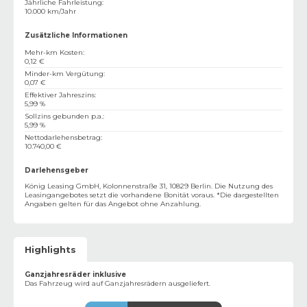
Jährliche Fahrleistung
:
10.000 km/Jahr
Zusätzliche Informationen
Mehr-km Kosten
:
0,12 €
Minder-km Vergütung
:
0,07 €
Effektiver Jahreszins
:
5,99 %
Sollzins gebunden p.a.
:
5,99 %
Nettodarlehensbetrag
:
10.740,00 €
Darlehensgeber
König Leasing GmbH, Kolonnenstraße 31, 10829 Berlin. Die Nutzung des
Leasingangebotes setzt die vorhandene Bonität voraus. *Die dargestellten
Angaben gelten für das Angebot ohne Anzahlung.
Highlights
Ganzjahresräder inklusive
Das Fahrzeug wird auf Ganzjahresrädern ausgeliefert.