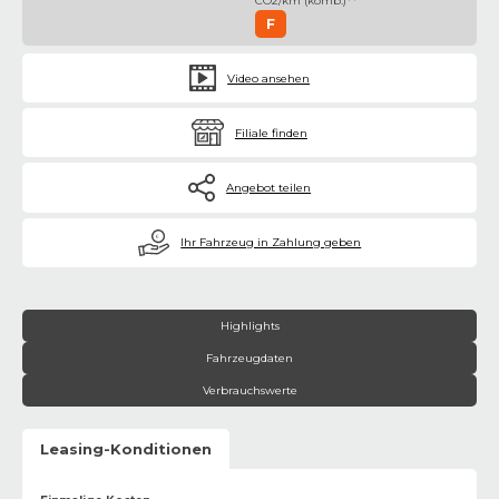
CO2/km (komb.)**
F
Video ansehen
Filiale finden
Angebot teilen
€
Ihr Fahrzeug in Zahlung geben
Highlights
Fahrzeugdaten
Verbrauchswerte
Leasing-Konditionen