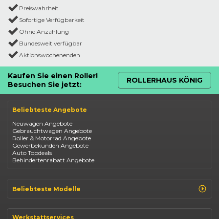
Preiswahrheit
Sofortige Verfügbarkeit
Ohne Anzahlung
Bundesweit verfügbar
Aktionswochenenden
Kaufen Sie einen Roller!
ROLLERHAUS KÖNIG
Besuchen Sie jetzt:
Beliebteste Angebote
Neuwagen Angebote
Gebrauchtwagen Angebote
Roller & Motorrad Angebote
Gewerbekunden Angebote
Auto Topdeals
Behindertenrabatt Angebote
Beliebteste Modelle
Renault Clio
Renault Captur
Werkstattservices
Opel Corsa