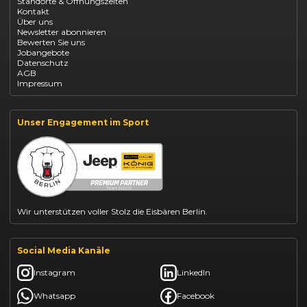
Standorte & Öffnungszeiten
Opel Mokka kaufen
Kontakt
Opel Grandland finanzieren
Über uns
Opel Vivaro Gewerbeleasing
Newsletter abonnieren
Fiat 500 finanzieren
Bewerten Sie uns
Fiat Panda leasen
Jobangebote
Dacia Duster finanzieren
Datenschutz
Dacia Sandero kaufen
AGB
Dacia Jogger leasen
Impressum
Jeep Compass leasen
Jeep Renegade finanzieren
Suzuki Vitara kaufen
Suzuki Swift finanzieren
Unser Engagement im Sport
BYD Dolphin finanzieren
Kia Ceed finanzieren
Kia Sportage leasen
Mazda CX-30 finanzieren
Citroën C3 leasen
Wir unterstützen voller Stolz die Eisbären Berlin.
Social Media Kanäle
Instagram
LinkedIn
Whatsapp
Facebook