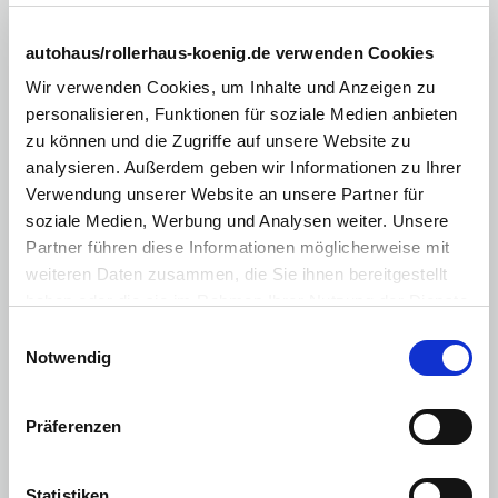
Ausstattung
autohaus/rollerhaus-koenig.de verwenden Cookies
Weitere Details
:
16-Zoll-Stahlfelgen
Wir verwenden Cookies, um Inhalte und Anzeigen zu
personalisieren, Funktionen für soziale Medien anbieten
Reifen-Reparatur-Kit
zu können und die Zugriffe auf unsere Website zu
Schiebetür rechts verblecht
analysieren. Außerdem geben wir Informationen zu Ihrer
Verwendung unserer Website an unsere Partner für
Heckflügeltür verblecht, 180° öffnend 1/3 (rechts), 2/3 (links)
soziale Medien, Werbung und Analysen weiter. Unsere
Elektrische Fensterheber
Partner führen diese Informationen möglicherweise mit
weiteren Daten zusammen, die Sie ihnen bereitgestellt
Außenspiegel elektrisch verstellbar und beheizbar
haben oder die sie im Rahmen Ihrer Nutzung der Dienste
Fahrersitz 4-fach verstellbar (Länge und Lehnenneigung)
gesammelt haben. Sie geben Einwilligung zu unseren
Einwilligungsauswahl
Cookies, wenn Sie unsere Webseite weiterhin nutzen.
Beifahrereinzelsitz 4-fach verstellbar (Länge und
Notwendig
Lehnenneigung)
Trennwand geschlossen ohne Fenster
Präferenzen
Fahrer-, Beifahrer-, Seiten- und Kopfairbags in 1. Reihe
6 Verzurrösen im Laderaum unten
Statistiken