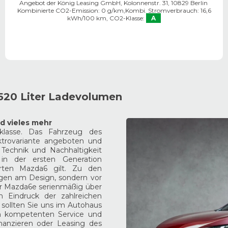
Angebot der König Leasing GmbH, Kolonnenstr. 31, 10829 Berlin ​
Kombinierte CO2-Emission: 0 g/km,
Kombi. Stromverbrauch: 16,6
kWh/100 km,
CO2-Klasse:
A
 520 Liter Ladevolumen
nd vieles mehr
klasse. Das Fahrzeug des
ktrovariante angeboten und
Technik und Nachhaltigkeit
in der ersten Generation
rten Mazda6 gilt. Zu den
gen am Design, sondern vor
der Mazda6e serienmäßig über
n Eindruck der zahlreichen
 sollten Sie uns im Autohaus
m kompetenten Service und
nanzieren oder Leasing des