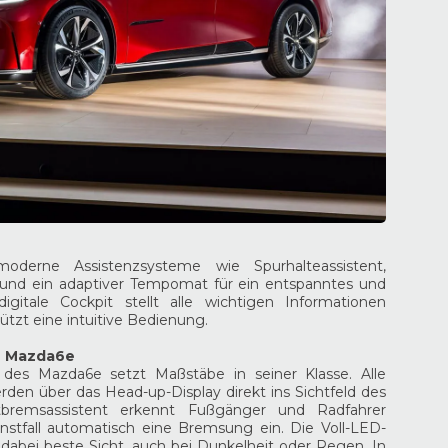
oderne Assistenzsysteme wie Spurhalteassistent,
und ein adaptiver Tempomat für ein entspanntes und
igitale Cockpit stellt alle wichtigen Informationen
tützt eine intuitive Bedienung.
n Mazda6e
g des Mazda6e setzt Maßstäbe in seiner Klasse. Alle
den über das Head-up-Display direkt ins Sichtfeld des
Notbremsassistent erkennt Fußgänger und Radfahrer
rnstfall automatisch eine Bremsung ein. Die Voll-LED-
dabei beste Sicht, auch bei Dunkelheit oder Regen. In