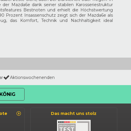
te der Mazda6e dank seiner stabilen Karosseriestruktur
tsfeatures Bestnoten und erhielt die Höchstwertung
 90 Prozent Insassenschutz zeigt sich der Mazda6e als
zeug, das Komfort, Technik und Nachhaltigkeit ideal
ar
Aktionswochenenden
KÖNIG
ote
Das macht uns stolz