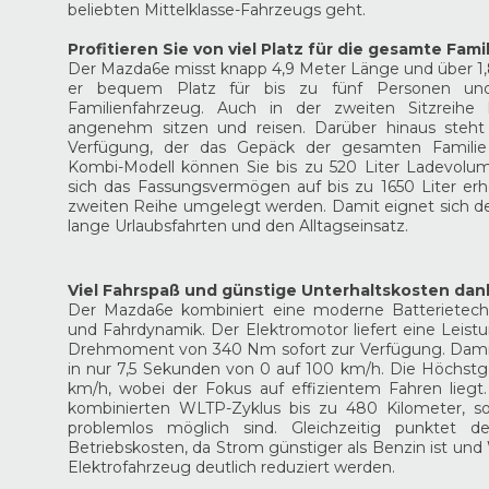
beliebten Mittelklasse-Fahrzeugs geht.
Profitieren Sie von viel Platz für die gesamte Fami
Der Mazda6e misst knapp 4,9 Meter Länge und über 1,8
er bequem Platz für bis zu fünf Personen und 
Familienfahrzeug. Auch in der zweiten Sitzreih
angenehm sitzen und reisen. Darüber hinaus steht
Verfügung, der das Gepäck der gesamten Familie
Kombi-Modell können Sie bis zu 520 Liter Ladevolu
sich das Fassungsvermögen auf bis zu 1650 Liter erh
zweiten Reihe umgelegt werden. Damit eignet sich d
lange Urlaubsfahrten und den Alltagseinsatz.
Viel Fahrspaß und günstige Unterhaltskosten dan
Der Mazda6e kombiniert eine moderne Batterietechn
und Fahrdynamik. Der Elektromotor liefert eine Leistu
Drehmoment von 340 Nm sofort zur Verfügung. Dami
in nur 7,5 Sekunden von 0 auf 100 km/h. Die Höchstge
km/h, wobei der Fokus auf effizientem Fahren liegt
kombinierten WLTP-Zyklus bis zu 480 Kilometer, s
problemlos möglich sind. Gleichzeitig punktet 
Betriebskosten, da Strom günstiger als Benzin ist un
Elektrofahrzeug deutlich reduziert werden.