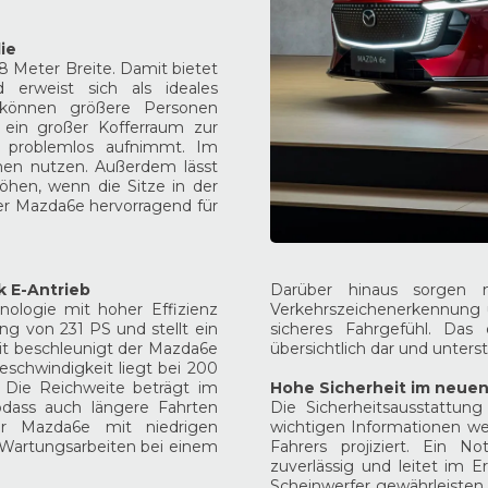
lie
 Meter Breite. Damit bietet
erweist sich als ideales
e können größere Personen
 ein großer Kofferraum zur
 problemlos aufnimmt. Im
men nutzen. Außerdem lässt
öhen, wenn die Sitze in der
er Mazda6e hervorragend für
k E-Antrieb
Darüber hinaus sorgen m
ologie mit hoher Effizienz
Verkehrszeichenerkennung 
ng von 231 PS und stellt ein
sicheres Fahrgefühl. Das d
t beschleunigt der Mazda6e
übersichtlich dar und unters
schwindigkeit liegt bei 200
. Die Reichweite beträgt im
Hohe Sicherheit im neue
odass auch längere Fahrten
Die Sicherheitsausstattun
der Mazda6e mit niedrigen
wichtigen Informationen wer
d Wartungsarbeiten bei einem
Fahrers projiziert. Ein 
zuverlässig und leitet im E
Scheinwerfer gewährleisten 