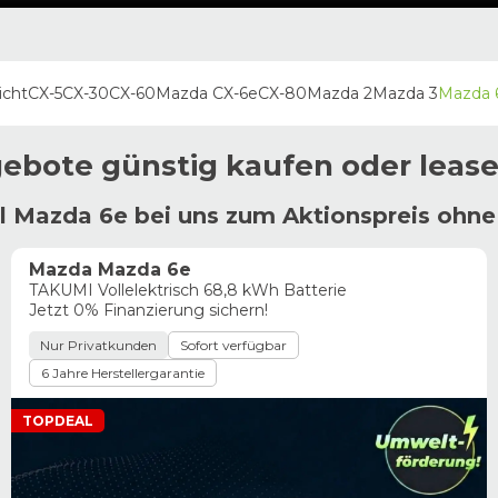
icht
CX-5
CX-30
CX-60
Mazda CX-6e
CX-80
Mazda 2
Mazda 3
Mazda 
ebote günstig kaufen oder leas
l Mazda 6e bei uns zum Aktionspreis ohne
Mazda Mazda 6e
TAKUMI Vollelektrisch 68,8 kWh Batterie
Jetzt 0% Finanzierung sichern!
Nur Privatkunden
Sofort verfügbar
6 Jahre Herstellergarantie
TOPDEAL