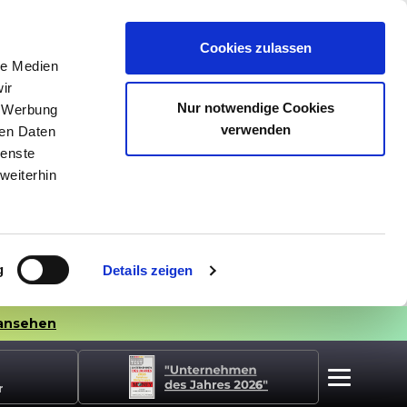
Cookies zulassen
le Medien
ir
Nur notwendige Cookies
, Werbung
verwenden
ren Daten
ienste
weiterhin
g
Details zeigen
ansehen
r