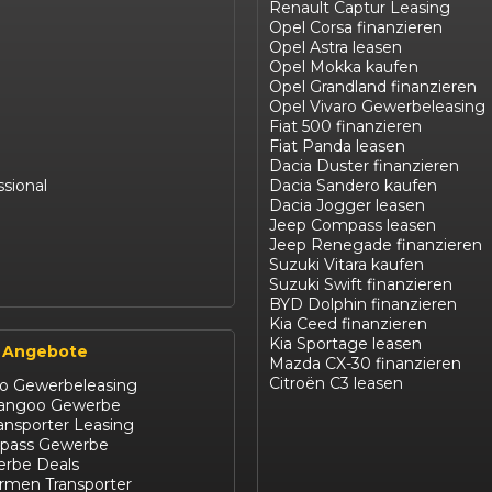
Renault Captur Leasing
Opel Corsa finanzieren
Opel Astra leasen
Opel Mokka kaufen
Opel Grandland finanzieren
Opel Vivaro Gewerbeleasing
Fiat 500 finanzieren
Fiat Panda leasen
Dacia Duster finanzieren
ssional
Dacia Sandero kaufen
Dacia Jogger leasen
Jeep Compass leasen
Jeep Renegade finanzieren
Suzuki Vitara kaufen
Suzuki Swift finanzieren
BYD Dolphin finanzieren
Kia Ceed finanzieren
Kia Sportage leasen
 Angebote
Mazda CX-30 finanzieren
Citroën C3 leasen
ro Gewerbeleasing
Kangoo Gewerbe
ansporter Leasing
pass Gewerbe
rbe Deals
irmen Transporter