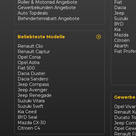
Roller & Motorrad Angebote
Fiat
Gewerbekunden Angebote
Dacia
Auto Topdeals
Jeep
Behindertenrabatt Angebote
Suzuki
BYD
Kia
Mazda
Beliebteste Modelle
Citroën
Abarth
Renault Clio
Fiat Profe
Renault Captur
Opel Corsa
Opel Astra
Fiat 500
Dacia Duster
Dacia Sandero
Jeep Compass
Jeep Avenger
Jeep Renegade
Gewerbe
Suzuki Vitara
Suzuki Swift
Opel Viva
Kia Ceed
Renault 
BYD Seal
Ducato Tr
Mazda CX-30
Jeep Com
Citroen C4
Opel Gewe
Renault F