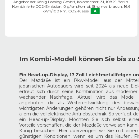
Angebot der König Leasing GmbH, Kolonnenstr. 31, 10829 Berlin ​
Kombinierte CO2-Emission: 0 g/km,
Kombi. Stromverbrauch: 16,6
kWh/100 km,
CO2-Klasse:
A
Im Kombi-Modell können Sie bis zu
Ein Head-up-Display, 17 Zoll Leichtmetallfelgen u
Der Mazda6e ist ein Pkw-Modell aus der Mittel
japanischen Autobauers wird seit 2024 als neue Ele
erfreut sich durch seine Kombination aus moderner 
wachsender Nachfrage. Aktuell wird das Modell 
angeboten, die als Weiterentwicklung des bewäh
wichtigsten Änderungen gehören nicht nur Anpassun
allem die vollelektrische Antriebstechnik. So verfügt 
ein Head-up-Display. Möchten Sie sich selbst eine
Vorteile verschaffen, die der Mazda6e vorweisen kann,
König besuchen. Hier überzeugen wir Sie mit eine
günstigen Konditionen, wenn es um das Kaufen, Fi