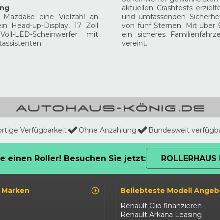
ung
aktuellen Crashtests erziel
 Mazda6e eine Vielzahl an
und umfassenden Sicherhei
n Head-up-Display, 17 Zoll
von fünf Sternen. Mit über
Voll-LED-Scheinwerfer mit
ein sicheres Familienfahr
tassistenten.
vereint.
ortige Verfügbarkeit
Ohne Anzahlung
Bundesweit verfügb
e einen Roller! Besuchen Sie jetzt:
ROLLERHAUS 
o Marken
Beliebteste Modell Angeb
Renault Clio finanzieren
Renault Arkana Leasing