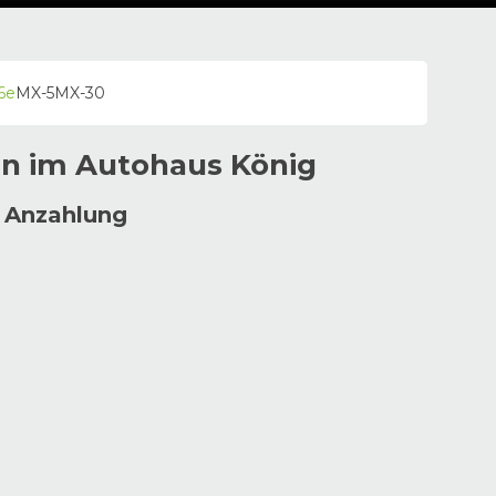
6e
MX-5
MX-30
en im
Autohaus
König
 Anzahlung