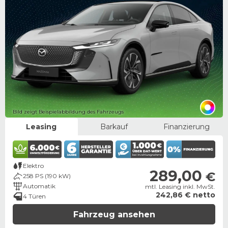
Bild zeigt Beispielabbildung des Fahrzeugs
Leasing
Barkauf
Finanzierung
Elektro
289,00
€
258 PS (190 kW)
Automatik
mtl. Leasing inkl. MwSt.
242,86 € netto
4 Türen
Fahrzeug ansehen