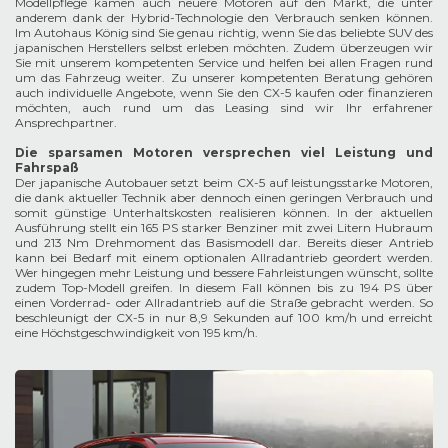
Modellpflege kamen auch neuere Motoren auf den Markt, die unter
anderem dank der Hybrid-Technologie den Verbrauch senken können.
Im Autohaus König sind Sie genau richtig, wenn Sie das beliebte SUV des
japanischen Herstellers selbst erleben möchten. Zudem überzeugen wir
Sie mit unserem kompetenten Service und helfen bei allen Fragen rund
um das Fahrzeug weiter. Zu unserer kompetenten Beratung gehören
auch individuelle Angebote, wenn Sie den CX-5 kaufen oder finanzieren
möchten, auch rund um das Leasing sind wir Ihr erfahrener
Ansprechpartner.
Die sparsamen Motoren versprechen viel Leistung und
Fahrspaß
Der japanische Autobauer setzt beim CX-5 auf leistungsstarke Motoren,
die dank aktueller Technik aber dennoch einen geringen Verbrauch und
somit günstige Unterhaltskosten realisieren können. In der aktuellen
Ausführung stellt ein 165 PS starker Benziner mit zwei Litern Hubraum
und 213 Nm Drehmoment das Basismodell dar. Bereits dieser Antrieb
kann bei Bedarf mit einem optionalen Allradantrieb geordert werden.
Wer hingegen mehr Leistung und bessere Fahrleistungen wünscht, sollte
zudem Top-Modell greifen. In diesem Fall können bis zu 194 PS über
einen Vorderrad- oder Allradantrieb auf die Straße gebracht werden. So
beschleunigt der CX-5 in nur 8,9 Sekunden auf 100 km/h und erreicht
eine Höchstgeschwindigkeit von 195 km/h.