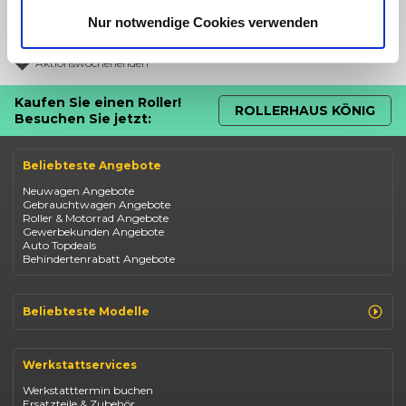
Ohne Anzahlung
Nur notwendige Cookies verwenden
Bundesweit verfügbar
Aktionswochenenden
Kaufen Sie einen Roller!
ROLLERHAUS KÖNIG
Besuchen Sie jetzt:
Beliebteste Angebote
Neuwagen Angebote
Gebrauchtwagen Angebote
Roller & Motorrad Angebote
Gewerbekunden Angebote
Auto Topdeals
Behindertenrabatt Angebote
Beliebteste Modelle
Renault Clio
Renault Captur
Werkstattservices
Opel Corsa
Opel Astra
Werkstatttermin buchen
Fiat 500
Ersatzteile & Zubehör