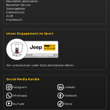
Newsletter abonnieren
Fiat 500 finanzieren
Bewerten Sie uns
Fiat Panda leasen
Jobangebote
Dacia Duster finanzieren
Datenschutz
Dacia Sandero kaufen
AGB
Dacia Jogger leasen
Impressum
Jeep Compass leasen
Jeep Renegade finanzieren
Suzuki Vitara kaufen
Suzuki Swift finanzieren
Unser Engagement im Sport
BYD Dolphin finanzieren
Kia Ceed finanzieren
Kia Sportage leasen
Mazda CX-30 finanzieren
Citroën C3 leasen
Wir unterstützen voller Stolz die Eisbären Berlin.
Social Media Kanäle
Instagram
LinkedIn
Whatsapp
Facebook
YouTube
Tiktok