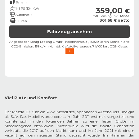
Benzin
359,00
141 PS (104 kW)
€
Automatik
mtl. Leasing inkl. MwSt.
301,68 € netto
5 Türen
Fahrzeug ansehen
Angebot der König Leasing GmbH, Kolonnenstr. 31, 10829 Berlin ​
Kombinierte
CO2-Emission: 158 g/km,
Kombi. Kraftstoffverbrauch: 7 l/100 km,
CO2-Klasse:
F
Viel Platz und Komfort
Der Mazda CX-5 ist ein Pkw-Modell des japanischen Autobauers und gilt
als SUV. Das Modell wurde bereits im Jahr 2011 erstmals vorgestellt und
konnte sich in den folgenden Jahren zu einer festen Größe im
Modellangebot entwickeln. Mittlerweile wird die zweite Generation
verkauft, die 2017 auf den Markt kam und im Jahr 2021 mit einem
Facelift auf den neuesten Stand gebracht wurde. Im Rahmen der