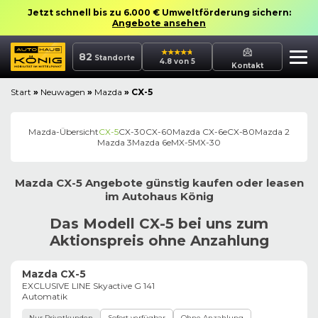
Jetzt schnell bis zu 6.000 € Umweltförderung sichern:
Angebote ansehen
82
Standorte
4.8 von 5
Kontakt
Start
»
Neuwagen
»
Mazda
»
CX-5
Mazda
-Übersicht
CX-5
CX-30
CX-60
Mazda CX-6e
CX-80
Mazda 2
Mazda 3
Mazda 6e
MX-5
MX-30
Mazda
CX-5
Angebote günstig kaufen oder leasen
im
Autohaus
König
Das Modell CX-5 bei uns zum
Aktionspreis ohne Anzahlung
Mazda CX-5
EXCLUSIVE LINE Skyactive G 141
Automatik
Nur Privatkunden
Sofort verfügbar
Ohne Anzahlung