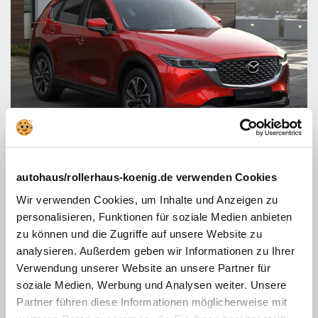
autohaus/rollerhaus-koenig.de verwenden Cookies
Der aktuelle CX-5 bietet viel Platz und Komfort für die
Wir verwenden Cookies, um Inhalte und Anzeigen zu
Familie
personalisieren, Funktionen für soziale Medien anbieten
Zwar eignet sich das SUV des japanischen Herstellers mit einem
Allradantrieb und bis zu 2100 Kilogramm Anhängelast auch für
zu können und die Zugriffe auf unsere Website zu
schwerere Aufgaben, in erster Linie handelt es sich allerdings um ein
Familienfahrzeug mit einem sehr hohen Fahrkomfort. Bis zu fünf
analysieren. Außerdem geben wir Informationen zu Ihrer
Personen reisen bequem auf etwa 4,6 Metern Länge, die Breite beträgt
Verwendung unserer Website an unsere Partner für
etwa 1,85 Meter. Die bequemen Sitze sind auch für lange Strecken gut
geeignet und stellen ausreichend Seitenhalt zur Verfügung. Verlassen Sie
soziale Medien, Werbung und Analysen weiter. Unsere
sich im SUV ebenfalls auf einen großen Kofferraum, der 522 Liter
Partner führen diese Informationen möglicherweise mit
Ladevolumen zur Verfügung stellen kann. Wenn Sie die Sitze in der
zweiten Reihe umlegen, entsteht eine ebene Ladefläche und das