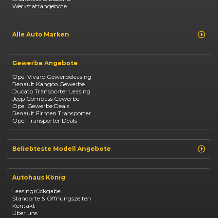
Dacia Duster
Werkstattangebote
Dacia Sandero
Jeep Compass
Jeep Avenger
Jeep Renegade
Alle Auto Marken
Suzuki Vitara
Suzuki Swift
Renault
Kia Ceed
Opel
BYD Seal
Gewerbe Angebote
Fiat
Mazda CX-30
Dacia
Citroen C4
Opel Vivaro Gewerbeleasing
Jeep
Renault Kangoo Gewerbe
Suzuki
Ducato Transporter Leasing
BYD
Jeep Compass Gewerbe
Kia
Opel Gewerbe Deals
Mazda
Renault Firmen Transporter
Citroën
Opel Transporter Deals
Abarth
Fiat Professional
Beliebteste Modell Angebote
Renault Clio finanzieren
Renault Arkana Leasing
Autohaus König
Renault Captur Leasing
Opel Corsa finanzieren
Leasingrückgabe
Opel Astra leasen
Standorte & Öffnungszeiten
Opel Mokka kaufen
Kontakt
Opel Grandland finanzieren
Über uns
Opel Vivaro Gewerbeleasing