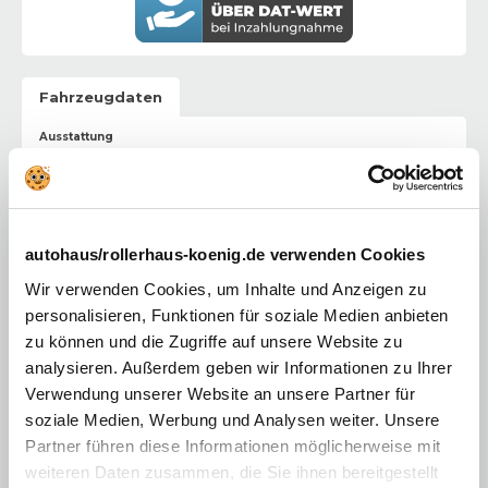
Fahrzeugdaten
Ausstattung
Weitere Details
:
Airbags: Frontairbag für Fahrer- und Beifahrer;
Kopf-/Schulter-Airbags vorne und hinten; Seitenairbags,
vorne
autohaus/rollerhaus-koenig.de verwenden Cookies
Klimaautomatik
Wir verwenden Cookies, um Inhalte und Anzeigen zu
Mazda SD-Navigationssystem
personalisieren, Funktionen für soziale Medien anbieten
zu können und die Zugriffe auf unsere Website zu
Mazda Connect mit 10,25-Zoll Display und Mazda Audio
System mit USB-Anschluss, Digitalradio-Tuner (DAB+)
analysieren. Außerdem geben wir Informationen zu Ihrer
und 8 Lautsprechern
Verwendung unserer Website an unsere Partner für
Freisprecheinrichtung mit Sprachsteuerung und
soziale Medien, Werbung und Analysen weiter. Unsere
Bluetooth® mit Audio-Streaming
Partner führen diese Informationen möglicherweise mit
Wireless Apple Carplay und Wireless Android Auto
weiteren Daten zusammen, die Sie ihnen bereitgestellt