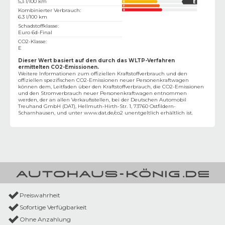
5,3 l/100 km
Kombinierter Verbrauch
:
6.3 l/100 km
Schadstoffklasse
:
Euro 6d-Final
CO2-Klasse
:
E
Dieser Wert basiert auf den durch das WLTP-Verfahren
ermittelten CO2-Emissionen.
Weitere Informationen zum offiziellen Kraftstoffverbrauch und den
offiziellen spezifischen CO2-Emissionen neuer Personenkraftwagen
können dem‚ Leitfaden über den Kraftstoffverbrauch, die CO2-Emissionen
und den Stromverbrauch neuer Personenkraftwagen entnommen
werden, der an allen Verkaufsstellen, bei der Deutschen Automobil
Treuhand GmbH (DAT), Hellmuth-Hirth-Str. 1, 73760 Ostfildern-
Scharnhausen, und unter
www.dat.de/co2
unentgeltlich erhältlich ist.
Preiswahrheit
Sofortige Verfügbarkeit
Ohne Anzahlung