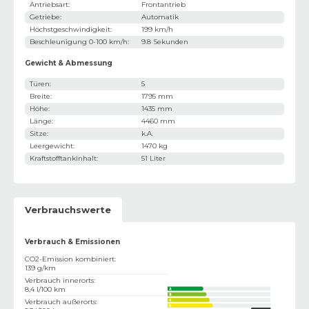
Antriebsart
:
Frontantrieb
Getriebe
:
Automatik
Höchstgeschwindigkeit
:
199 km/h
Beschleunigung 0-100 km/h
:
9.8 Sekunden
Gewicht & Abmessung
Türen
:
5
Breite
:
1795 mm
Höhe
:
1435 mm
Länge
:
4460 mm
Sitze
:
k.A.
Leergewicht
:
1470 kg
Kraftstofftankinhalt
:
51 Liter
Verbrauchswerte
Verbrauch & Emissionen
CO2-Emission kombiniert
:
139 g/km
Verbrauch innerorts
:
8,4 l/100 km
Verbrauch außerorts
: