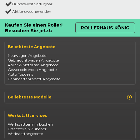
Bundesweit verfügbar
Aktionswochenenden
Kaufen Sie einen Roller!
ROLLERHAUS KÖNIG
Besuchen Sie jetzt:
Beliebteste Angebote
Neuwagen Angebote
Gebrauchtwagen Angebote
Roller & Motorrad Angebote
Gewerbekunden Angebote
Auto Topdeals
Behindertenrabatt Angebote
Beliebteste Modelle
Renault Clio
Renault Captur
Werkstattservices
Opel Corsa
Opel Astra
Werkstatttermin buchen
Fiat 500
Ersatzteile & Zubehör
Dacia Duster
Werkstattangebote
Dacia Sandero
Jeep Compass