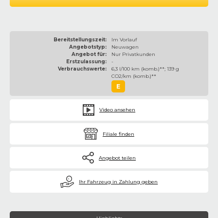
Bereitstellungszeit:
Im Vorlauf
Angebotstyp:
Neuwagen
Angebot für:
Nur Privatkunden
Erstzulassung:
-
Verbrauchswerte:
6,3 l/100 km (komb.)**; 139 g
CO2/km (komb.)**
E
Video ansehen
Filiale finden
Angebot teilen
€
Ihr Fahrzeug in Zahlung geben