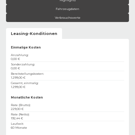
Highlights
Fahrzeugdaten
Verbrauchswerte
Leasing-Konditionen
Einmalige Kosten
Anzahlung
:
0,00 €
Sonderzahlung
:
0,00 €
Bereitstellungskosten
:
1.299,00 €
Gesamt, einmalig
:
1.299,00 €
Monatliche Kosten
Rate (Brutto)
:
229,00 €
Rate (Netto)
:
192,44 €
Laufzeit
:
60 Monate