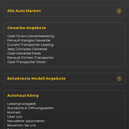
Jeep Avenger
Jeep Renegade
Alle Auto Marken
Suzuki Vitara
Suzuki Swift
Renault
Kia Ceed
Opel
BYD Seal
Gewerbe Angebote
Fiat
Mazda CX-30
Dacia
Citroen C4
Opel Vivaro Gewerbeleasing
Jeep
Renault Kangoo Gewerbe
Suzuki
Ducato Transporter Leasing
BYD
Jeep Compass Gewerbe
Kia
Opel Gewerbe Deals
Mazda
Renault Firmen Transporter
Citroën
Opel Transporter Deals
Abarth
Fiat Professional
Beliebteste Modell Angebote
Renault Clio finanzieren
Renault Arkana Leasing
Autohaus König
Renault Captur Leasing
Opel Corsa finanzieren
Leasingrückgabe
Opel Astra leasen
Standorte & Öffnungszeiten
Opel Mokka kaufen
Kontakt
Opel Grandland finanzieren
Über uns
Opel Vivaro Gewerbeleasing
Newsletter abonnieren
Fiat 500 finanzieren
Bewerten Sie uns
Fiat Panda leasen