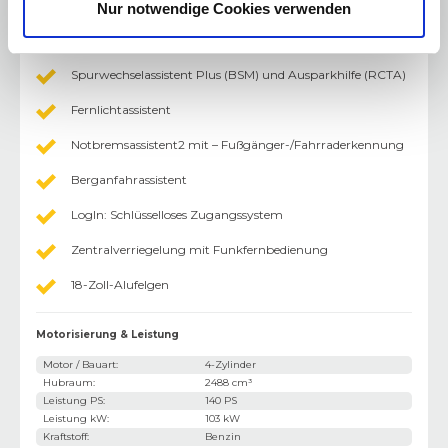
Dynamische Stabilitätskontrolle (DSC)
Nur notwendige Cookies verwenden
Regensensor
Spurwechselassistent Plus (BSM) und Ausparkhilfe (RCTA)
Fernlichtassistent
Notbremsassistent2 mit – Fußgänger-/Fahrraderkennung
Berganfahrassistent
LogIn: Schlüsselloses Zugangssystem
Zentralverriegelung mit Funkfernbedienung
18-Zoll-Alufelgen
Motorisierung & Leistung
Motor / Bauart
:
4-Zylinder
Hubraum
:
2488 cm³
Leistung PS
:
140 PS
Leistung kW
:
103 kW
Kraftstoff
:
Benzin