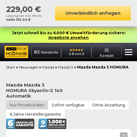
229,00
€
Unverbindlich anfragen
Leasingrate inkl. MwSt.
netto
192,44
€
Jetzt schnell bis zu 6.000 € Umweltförderung sichern:
Angebote ansehen
82
Standorte
4.8 von 5
Kontakt
Start
»
Neuwagen
»
Mazda
»
Mazda 3
»
Mazda Mazda 3 HOMURA
Mazda Mazda 3
HOMURA Skyactiv-G 140
Automatik
Nur Privatkunden
Sofort verfügbar
Ohne Anzahlung
6 Jahre Herstellergarantie