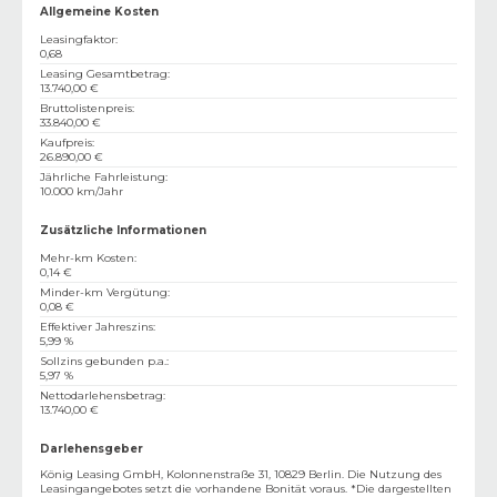
Allgemeine Kosten
Leasingfaktor
:
0,68
Leasing Gesamtbetrag
:
13.740,00 €
Bruttolistenpreis
:
33.840,00 €
Kaufpreis
:
26.890,00 €
Jährliche Fahrleistung
:
10.000 km/Jahr
Zusätzliche Informationen
Mehr-km Kosten
:
0,14 €
Minder-km Vergütung
:
0,08 €
Effektiver Jahreszins
:
5,99 %
Sollzins gebunden p.a.
:
5,97 %
Nettodarlehensbetrag
:
13.740,00 €
Darlehensgeber
König Leasing GmbH, Kolonnenstraße 31, 10829 Berlin. Die Nutzung des
Leasingangebotes setzt die vorhandene Bonität voraus. *Die dargestellten