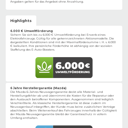
Angaben gelten für das Angebot ohne Anzahlung.
Highlights
6.000 € Umweltförderung
Sichern Sie sich bis zu 6.000 € Umweltförderung bei Erwerb eines
Elektrofahrzeugs. Gültig für alle gekennzeichneten Aktionsmodelle. Die
dargestellten Konditionen sind mit der Maximalfördersumme i. H. v. 6.000
€ kalkuliert. Ihre persönliche Förderhöhe ist abhängig von der sozialen
Staffelung des E-Auto-Boosters.
6 Jahre Herstellergarantie (Mazda)
Die Mazda 6-Jahres Neuwagengarantie deckt alle Material- und
Herstellungsfehler ab und übernimmt die Kosten für die Reparatur oder
den Austausch betroffener Komponenten. Ausgenommen sind lediglich
Verschleißteile. Als klassische Herstellergarantie ist diese zudem im
Neuwagenkauf inbegriffen, der Kunde muss keine zusätzlichen Verträge
abschließen. Beim Weiterverkauf des Fahrzeuges innerhalb der Gültigkeit
der Mazda Neuwagengarantie bleibt der Garantieschutz in vollem
Umfang enthalten.