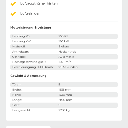
Luftausströmer hinten
Luftreiniger
Motorisierung & Leistung
Leistung PS
:
258 PS
Leistung kW
:
190 kW
Kraftstoff
:
Elektro
Antriebsart
:
Heckantrieb
Getriebe
:
Automatik
Höchstgeschwindigkeit
:
185 km/h
Beschleunigung 0-100 km/h
:
7.9 Sekunden
Gewicht & Abmessung
Türen
:
5
Breite
:
1935 mm
Höhe
:
1620 mm
Länge
:
4850 mm
Sitze
:
5
Leergewicht
:
2230 kg