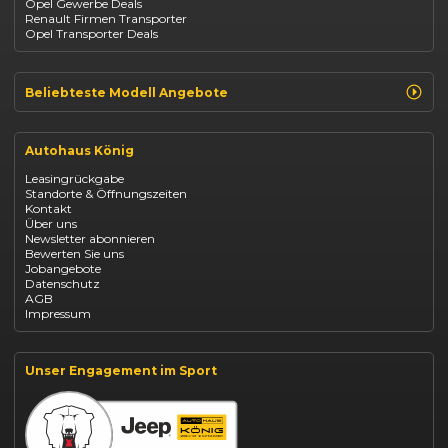
Opel Gewerbe Deals
Mazda
Renault Firmen Transporter
Citroën
Opel Transporter Deals
Abarth
Fiat Professional
Beliebteste Modell Angebote
Renault Clio finanzieren
Renault Arkana Leasing
Autohaus König
Renault Captur Leasing
Opel Corsa finanzieren
Leasingrückgabe
Opel Astra leasen
Standorte & Öffnungszeiten
Opel Mokka kaufen
Kontakt
Opel Grandland finanzieren
Über uns
Opel Vivaro Gewerbeleasing
Newsletter abonnieren
Fiat 500 finanzieren
Bewerten Sie uns
Fiat Panda leasen
Jobangebote
Dacia Duster finanzieren
Datenschutz
Dacia Sandero kaufen
AGB
Dacia Jogger leasen
Impressum
Jeep Compass leasen
Jeep Renegade finanzieren
Suzuki Vitara kaufen
Suzuki Swift finanzieren
Unser Engagement im Sport
BYD Dolphin finanzieren
Kia Ceed finanzieren
Kia Sportage leasen
Mazda CX-30 finanzieren
Citroën C3 leasen