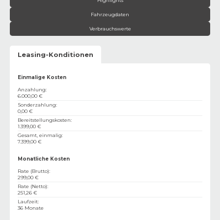
Highlights
Fahrzeugdaten
Verbrauchswerte
Leasing-Konditionen
Einmalige Kosten
Anzahlung
:
6.000,00 €
Sonderzahlung
:
0,00 €
Bereitstellungskosten
:
1.399,00 €
Gesamt, einmalig
:
7.399,00 €
Monatliche Kosten
Rate (Brutto)
:
299,00 €
Rate (Netto)
:
251,26 €
Laufzeit
:
36 Monate