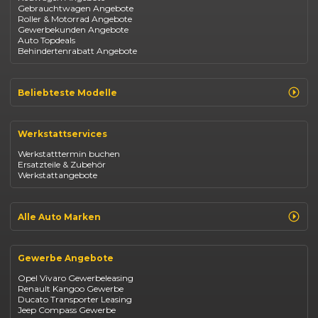
Gebrauchtwagen Angebote
Roller & Motorrad Angebote
Gewerbekunden Angebote
Auto Topdeals
Behindertenrabatt Angebote
Beliebteste Modelle
Renault Clio
Renault Captur
Werkstattservices
Opel Corsa
Opel Astra
Werkstatttermin buchen
Fiat 500
Ersatzteile & Zubehör
Dacia Duster
Werkstattangebote
Dacia Sandero
Jeep Compass
Jeep Avenger
Jeep Renegade
Alle Auto Marken
Suzuki Vitara
Suzuki Swift
Renault
Kia Ceed
Opel
BYD Seal
Gewerbe Angebote
Fiat
Mazda CX-30
Dacia
Citroen C4
Opel Vivaro Gewerbeleasing
Jeep
Renault Kangoo Gewerbe
Suzuki
Ducato Transporter Leasing
BYD
Jeep Compass Gewerbe
Kia