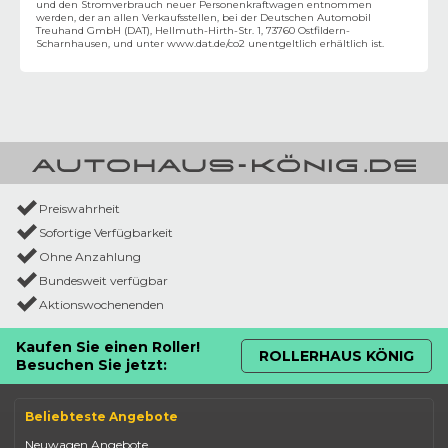
und den Stromverbrauch neuer Personenkraftwagen entnommen
werden, der an allen Verkaufsstellen, bei der Deutschen Automobil
Treuhand GmbH (DAT), Hellmuth-Hirth-Str. 1, 73760 Ostfildern-
Scharnhausen, und unter
www.dat.de/co2
unentgeltlich erhältlich ist.
Preiswahrheit
Sofortige Verfügbarkeit
Ohne Anzahlung
Bundesweit verfügbar
Aktionswochenenden
Kaufen Sie einen Roller!
ROLLERHAUS KÖNIG
Besuchen Sie jetzt:
Beliebteste Angebote
Neuwagen Angebote