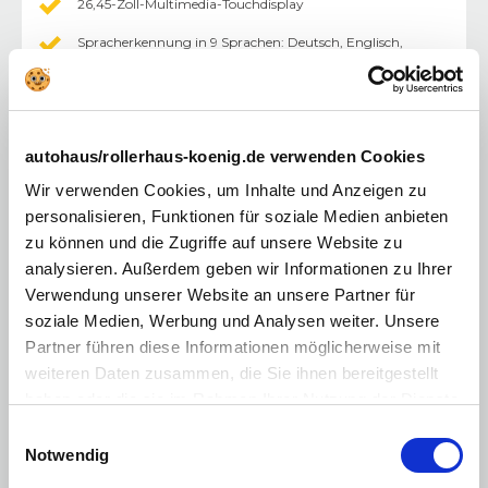
26,45-Zoll-Multimedia-Touchdisplay
Sprach­erkennung in 9 Sprachen: Deutsch, Englisch,
Französisch, Italienisch, Spanisch, Schwedisch,
Niederländisch, Norwegisch, Polnisch
360° Monitor
Sitzheizung vorne
autohaus/rollerhaus-koenig.de verwenden Cookies
Sitzventilation vorn
Wir verwenden Cookies, um Inhalte und Anzeigen zu
personalisieren, Funktionen für soziale Medien anbieten
Lenkrad – Maztex mit Ziernaht, mit Lenkradheizung
zu können und die Zugriffe auf unsere Website zu
Elektrische Fensterheber, vorne und hinten, mit
analysieren. Außerdem geben wir Informationen zu Ihrer
Komfortfunktion
Verwendung unserer Website an unsere Partner für
Außenspiegel in Wagenfarbe, beheizt, elektrisch
soziale Medien, Werbung und Analysen weiter. Unsere
einstell-/anklappbar mit Memory-Funktion und
integrierten LED-Seitenblinkern
Partner führen diese Informationen möglicherweise mit
weiteren Daten zusammen, die Sie ihnen bereitgestellt
Innenspiegel automatisch abblendend
haben oder die sie im Rahmen Ihrer Nutzung der Dienste
Wärmepumpe
gesammelt haben. Sie geben Einwilligung zu unseren
Einwilligungsauswahl
Cookies, wenn Sie unsere Webseite weiterhin nutzen.
Qi: Induktives Laden (für kompatible Smartphones)
Notwendig