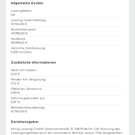
Allgemeine Kosten
Leasingfaktor
:
0,6
Leasing Gesamtbetrag
:
10.764,00 €
Bruttolistenpreis
:
49.990,00 €
Kaufpreis
:
39.999,00 €
Jährliche Fahrleistung
:
5.000 km/Jahr
Zusätzliche Informationen
Mehr-km Kosten
:
0,20 €
Minder-km Vergütung
:
0,12 €
Effektiver Jahreszins
:
5,99 %
Sollzins gebunden p.a.
:
5,97 %
Nettodarlehensbetrag
:
10.764,00 €
Darlehensgeber
König Leasing GmbH, Kolonnenstraße 31, 10829 Berlin. Die Nutzung des
Leasingangebotes setzt die vorhandene Bonität voraus. *Die dargestellten