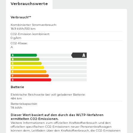
Verbrauchswerte
Verbrauch**
Kombinierter Stromverbrauch
:
18.9 kWh/100 km
CO2-Emission kombiniert
:
0 g/km
CO2-Klasse
:
A
Batterie
Elektrische Reichweite bei voll geladener Batterie
:
484 km
Batteriekapazität
:
78 kWh
Dieser Wert basiert auf den durch das WLTP-Verfahren
ermittelten CO2-Emissionen.
Weitere Informationen zum offiziellen Kraftstoffverbrauch und den
offiziellen spezifischen CO2-Emissionen neuer Personenkraftwagen
können dem‚ Leitfaden über den Kraftstoffverbrauch, die CO2-Emissionen