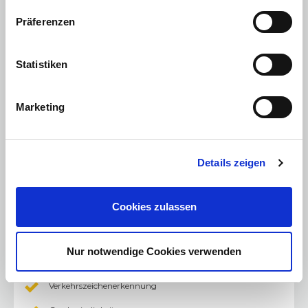
Head-up Display
Präferenzen
Mazda Navigationssystem
Over the Air Updates (OTA)
Statistiken
Gestensteuerung, u.a. Annahme von Anrufen und
Bedienung des Audiosystems
Adaptive Geschwindigkeitsregelanlage mit
Marketing
Stauassistenzfunktion (MRCC)
Notfall-Spurhalteassistent (ELK) mit Spurwechselwarnung
(BSM) und Lenkunterstützung (LAS)
Details zeigen
Erweiterte Lenkunterstützung (CTS)
Frontüberwachung
Cookies zulassen
Kollisionswarner, vorne (FCW)
Kollisionswarner für den hinteren Querverkehr (RCTA)
Nur notwendige Cookies verwenden
Sekundärkollisionsvermeidung
Verkehrszeichenerkennung