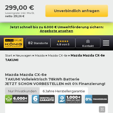
299,00
€
Unverbindlich anfragen
Leasingrate inkl. MwSt.
netto
251,26
€
Jetzt schnell bis zu 6.000 € Umweltförderung sichern:
Angebote ansehen
82
Standorte
4.8 von 5
Kontakt
Start
»
Neuwagen
»
Mazda
»
Mazda CX-6e
»
Mazda Mazda CX-6e
TAKUMI
Mazda Mazda CX-6e
TAKUMI Vollelektrisch 78kWh Batterie
JETZT SCHON VORBESTELLEN mit 0% Finanzierung!
Nur Privatkunden
6 Jahre Herstellergarantie