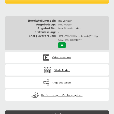
Bereitstellungszeit:
Im Vorlauf
Angebotstyp:
Neuwagen
Angebot für:
Nur Privatkunden
Erstzulassung:
-
Energieverbrauch:
18,9 kWh/100 km (komb.)**; 0 g
CO2/km (komb.)**
A
Video ansehen
Filiale finden
Angebot teilen
€
Ihr Fahrzeug in Zahlung geben