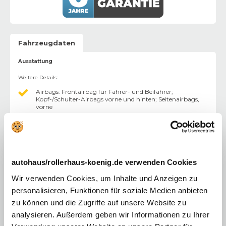
Fahrzeugdaten
Ausstattung
Weitere Details
:
Airbags: Frontairbag für Fahrer- und Beifahrer;
Kopf-/Schulter-Airbags vorne und hinten; Seitenairbags,
vorne
Knieairbag (Fahrerseite)
Klimaautomatik
Lederpolsterung schwarz
autohaus/rollerhaus-koenig.de verwenden Cookies
Sitzheizung vorne und hinten
Wir verwenden Cookies, um Inhalte und Anzeigen zu
personalisieren, Funktionen für soziale Medien anbieten
Lederlenkrad mit Lenkradheizung
zu können und die Zugriffe auf unsere Website zu
i-Activ Display (12,3 Zoll) in zentralen Rundinstrument
analysieren. Außerdem geben wir Informationen zu Ihrer