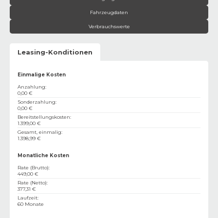
Fahrzeugdaten
Verbrauchswerte
Leasing-Konditionen
Einmalige Kosten
Anzahlung
:
0,00 €
Sonderzahlung
:
0,00 €
Bereitstellungskosten
:
1.399,00 €
Gesamt, einmalig
:
1.398,99 €
Monatliche Kosten
Rate (Brutto)
:
449,00 €
Rate (Netto)
:
377,31 €
Laufzeit
:
60 Monate