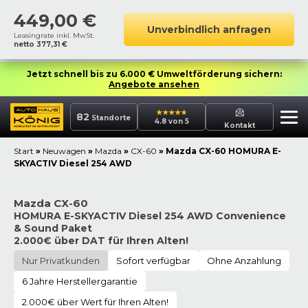
449,00
€
Unverbindlich anfragen
Leasingrate inkl. MwSt.
netto
377,31
€
Jetzt schnell bis zu 6.000 € Umweltförderung sichern:
Angebote ansehen
82
Standorte
4.8 von 5
Kontakt
Start
»
Neuwagen
»
Mazda
»
CX-60
»
Mazda CX-60 HOMURA E-
SKYACTIV Diesel 254 AWD
Mazda CX-60
HOMURA E-SKYACTIV Diesel 254 AWD Convenience
& Sound Paket
2.000€ über DAT für Ihren Alten!
Nur Privatkunden
Sofort verfügbar
Ohne Anzahlung
6 Jahre Herstellergarantie
2.000€ über Wert für Ihren Alten!