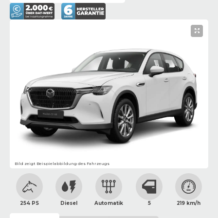
Bild zeigt Beispielabbildung des Fahrzeugs
254 PS
Diesel
Automatik
5
219 km/h