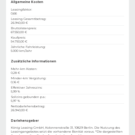
Allgemeine Kosten
Leasingfaktor
:
0,66
Leasing Gesamtbetrag
:
26.940,00 €
Bruttolistenpreis
:
67.550,00 €
Kaufpreis
:
54.750,00 €
Jährliche Fahrleistung
:
5.000 km/Jahr
Zusätzliche Informationen
Mehr-km Kosten
:
0,28 €
Minder-km Vergütung
:
0,16 €
Effektiver Jahreszins
:
5,99 %
Sollzins gebunden p.a.
:
5,97 %
Nettodarlehensbetrag
:
26.940,00 €
Darlehensgeber
König Leasing GmbH, Kolonnenstraße 31, 10829 Berlin. Die Nutzung des
Leasingangebotes setzt die vorhandene Bonität voraus. *Die dargestellten