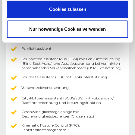
Alarmanlage mit Innenraumüberwachung ; Elektronische
Parkbremse mit Auto Hold-Funktion
Cookies zulassen
LogIn: Schlüsselloses Zugangssystem
Schaltwippen am Lenkrad
Nur notwendige Cookies verwenden
Müdigkeitserkennung
Fernlichtassistent
Spurwechselassistent Plus (BSM) mit Lenkunterstützung
(Blind Spot Assist) und Ausstiegswarnung bei von hinten
herannahenden Verkehrsteilnehmern (BSM Exit Warning)
Spurhaltelassistent (ELK) mit Lenkunterstützung
Verkehrszeichenerkennung
City-Notbremsassistent (SCBS/SBS) mit Fußgänger-/
Radfahrererkennung und Kreuzungsfunktion
Geschwindigkeitsregelanlage mit
Geschwindigkeitsbegrenzer (Cruisematic)
Kinematic Posture Control (KPC),
Fahrstabilitätsprogramm