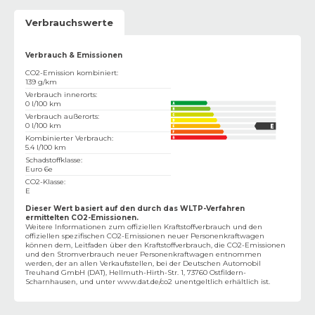
Verbrauchswerte
Verbrauch & Emissionen
CO2-Emission kombiniert
:
139 g/km
Verbrauch innerorts
:
0 l/100 km
Verbrauch außerorts
:
0 l/100 km
Kombinierter Verbrauch
:
5.4 l/100 km
Schadstoffklasse
:
Euro 6e
CO2-Klasse
:
E
Dieser Wert basiert auf den durch das WLTP-Verfahren
ermittelten CO2-Emissionen.
Weitere Informationen zum offiziellen Kraftstoffverbrauch und den
offiziellen spezifischen CO2-Emissionen neuer Personenkraftwagen
können dem‚ Leitfaden über den Kraftstoffverbrauch, die CO2-Emissionen
und den Stromverbrauch neuer Personenkraftwagen entnommen
werden, der an allen Verkaufsstellen, bei der Deutschen Automobil
Treuhand GmbH (DAT), Hellmuth-Hirth-Str. 1, 73760 Ostfildern-
Scharnhausen, und unter
www.dat.de/co2
unentgeltlich erhältlich ist.