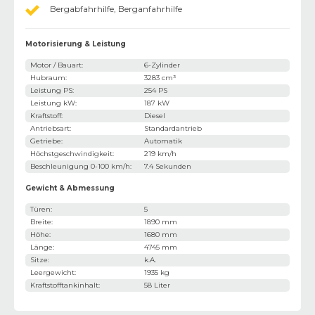
Bergabfahrhilfe, Berganfahrhilfe
Motorisierung & Leistung
Motor / Bauart
:
6-Zylinder
Hubraum
:
3283 cm³
Leistung PS
:
254 PS
Leistung kW
:
187 kW
Kraftstoff
:
Diesel
Antriebsart
:
Standardantrieb
Getriebe
:
Automatik
Höchstgeschwindigkeit
:
219 km/h
Beschleunigung 0-100 km/h
:
7.4 Sekunden
Gewicht & Abmessung
Türen
:
5
Breite
:
1890 mm
Höhe
:
1680 mm
Länge
:
4745 mm
Sitze
:
k.A.
Leergewicht
:
1935 kg
Kraftstofftankinhalt
:
58 Liter