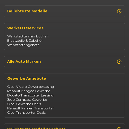
Beliebteste Modelle
Renault Clio
Renault Captur
Werkstattservices
Opel Corsa
Opel Astra
Werkstatttermin buchen
Fiat 500
Ersatzteile & Zubehör
Dacia Duster
Werkstattangebote
Dacia Sandero
Jeep Compass
Jeep Avenger
Jeep Renegade
Alle Auto Marken
Suzuki Vitara
Suzuki Swift
Renault
Kia Ceed
Opel
BYD Seal
Gewerbe Angebote
Fiat
Mazda CX-30
Dacia
Citroen C4
Opel Vivaro Gewerbeleasing
Jeep
Renault Kangoo Gewerbe
Suzuki
Ducato Transporter Leasing
BYD
Jeep Compass Gewerbe
Kia
Opel Gewerbe Deals
Mazda
Renault Firmen Transporter
Citroën
Opel Transporter Deals
Abarth
Fiat Professional