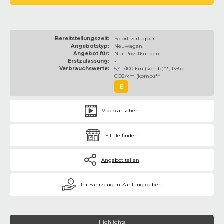
Bereitstellungszeit:
Sofort verfügbar
Angebotstyp:
Neuwagen
Angebot für:
Nur Privatkunden
Erstzulassung:
-
Verbrauchswerte:
5,4 l/100 km (komb.)**; 139 g
CO2/km (komb.)**
E
Video ansehen
Filiale finden
Angebot teilen
€
Ihr Fahrzeug in Zahlung geben
Highlights