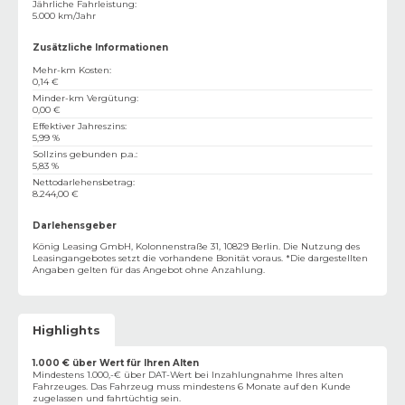
Jährliche Fahrleistung
:
5.000 km/Jahr
Zusätzliche Informationen
Mehr-km Kosten
:
0,14 €
Minder-km Vergütung
:
0,00 €
Effektiver Jahreszins
:
5,99 %
Sollzins gebunden p.a.
:
5,83 %
Nettodarlehensbetrag
:
8.244,00 €
Darlehensgeber
König Leasing GmbH, Kolonnenstraße 31, 10829 Berlin. Die Nutzung des
Leasingangebotes setzt die vorhandene Bonität voraus. *Die dargestellten
Angaben gelten für das Angebot ohne Anzahlung.
Highlights
1.000 € über Wert für Ihren Alten
Mindestens 1.000,-€ über DAT-Wert bei Inzahlungnahme Ihres alten
Fahrzeuges. Das Fahrzeug muss mindestens 6 Monate auf den Kunde
zugelassen und fahrtüchtig sein.