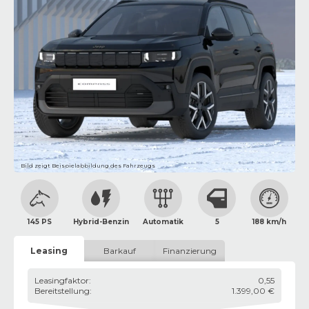
Bild zeigt Beispielabbildung des Fahrzeugs
145 PS
Hybrid-Benzin
Automatik
5
188 km/h
Leasing
Barkauf
Finanzierung
Leasingfaktor
:
0,55
Bereitstellung
:
1.399,00 €