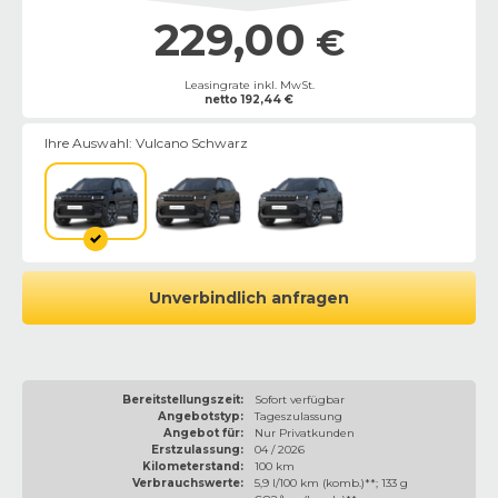
229,00
€
Leasingrate inkl. MwSt.
netto
192,44
€
Ihre Auswahl:
Vulcano Schwarz
Unverbindlich anfragen
Bereitstellungszeit:
Sofort verfügbar
Angebotstyp:
Tageszulassung
Angebot für:
Nur Privatkunden
Erstzulassung:
04 / 2026
Kilometerstand:
100 km
Verbrauchswerte:
5,9 l/100 km (komb.)**; 133 g