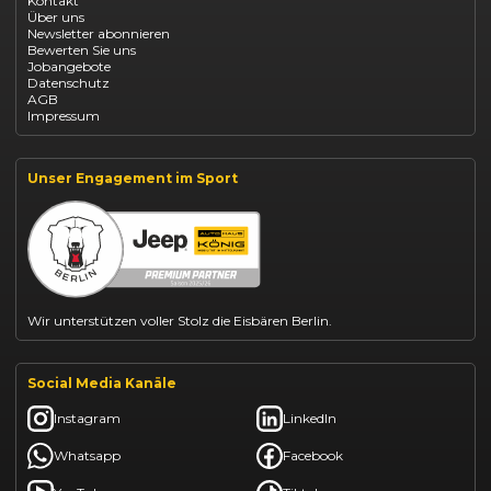
Kontakt
Opel Grandland finanzieren
Über uns
Opel Vivaro Gewerbeleasing
Newsletter abonnieren
Fiat 500 finanzieren
Bewerten Sie uns
Fiat Panda leasen
Jobangebote
Dacia Duster finanzieren
Datenschutz
Dacia Sandero kaufen
AGB
Dacia Jogger leasen
Impressum
Jeep Compass leasen
Jeep Renegade finanzieren
Suzuki Vitara kaufen
Suzuki Swift finanzieren
Unser Engagement im Sport
BYD Dolphin finanzieren
Kia Ceed finanzieren
Kia Sportage leasen
Mazda CX-30 finanzieren
Citroën C3 leasen
Wir unterstützen voller Stolz die Eisbären Berlin.
Social Media Kanäle
Instagram
LinkedIn
Whatsapp
Facebook