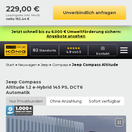
229,00
€
Unverbindlich anfragen
Leasingrate inkl. MwSt.
netto
192,44
€
Jetzt schnell bis zu 6.000 € Umweltförderung sichern:
Angebote ansehen
82
Standorte
4.8 von 5
Kontakt
Start
»
Neuwagen
»
Jeep
»
Compass
»
Jeep Compass Altitude
Jeep Compass
Altitude 1.2 e-Hybrid 145 PS, DCT6
Automatik
Nur Privatkunden
Ohne Anzahlung
Sofort verfügbar