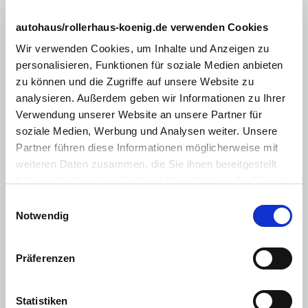
360° Karosserieschutz, Schutzleisten Schwarz matt
autohaus/rollerhaus-koenig.de verwenden Cookies
16"-Touchscreen Infotainmentsystem
Wir verwenden Cookies, um Inhalte und Anzeigen zu
Kabelloses Apple CarPlay® und Android Auto™
personalisieren, Funktionen für soziale Medien anbieten
Volldigitales 10,25"-Kombiinstrument
zu können und die Zugriffe auf unsere Website zu
analysieren. Außerdem geben wir Informationen zu Ihrer
Navigationssystem
Verwendung unserer Website an unsere Partner für
Uconnect™ Connectivity und Live Services
soziale Medien, Werbung und Analysen weiter. Unsere
Partner führen diese Informationen möglicherweise mit
Parksensoren vorne und hinten
weiteren Daten zusammen, die Sie ihnen bereitgestellt
Selec-Terrain®
haben oder die sie im Rahmen Ihrer Nutzung der Dienste
gesammelt haben. Sie geben Einwilligung zu unseren
Adaptive Geschwindigkeitsregelanlage (Adaptive Cruise
Einwilligungsauswahl
Control)
Cookies, wenn Sie unsere Webseite weiterhin nutzen.
Notwendig
Frontkollisionswarner
Spurhalteassistent LaneSense™
Präferenzen
Autonomer Notbremsassistent
Statistiken
Autonomes Fahren (Level 2)