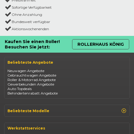
Preiswahrheit
Sofortige Verfügbarkeit
Ohne Anzahlung
Bundesweit verfügbar
Aktionswochenenden
Kaufen Sie einen Roller!
ROLLERHAUS KÖNIG
Besuchen Sie jetzt:
Beliebteste Angebote
Neuwagen Angebote
Gebrauchtwagen Angebote
Roller & Motorrad Angebote
Gewerbekunden Angebote
Auto Topdeals
Behindertenrabatt Angebote
Beliebteste Modelle
Renault Clio
Renault Captur
Werkstattservices
Opel Corsa
Opel Astra