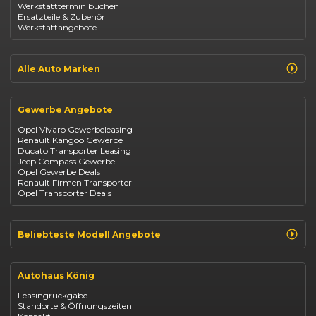
Werkstatttermin buchen
Fiat 500
Ersatzteile & Zubehör
Dacia Duster
Werkstattangebote
Dacia Sandero
Jeep Compass
Jeep Avenger
Jeep Renegade
Alle Auto Marken
Suzuki Vitara
Suzuki Swift
Renault
Kia Ceed
Opel
BYD Seal
Gewerbe Angebote
Fiat
Mazda CX-30
Dacia
Citroen C4
Opel Vivaro Gewerbeleasing
Jeep
Renault Kangoo Gewerbe
Suzuki
Ducato Transporter Leasing
BYD
Jeep Compass Gewerbe
Kia
Opel Gewerbe Deals
Mazda
Renault Firmen Transporter
Citroën
Opel Transporter Deals
Abarth
Fiat Professional
Beliebteste Modell Angebote
Renault Clio finanzieren
Renault Arkana Leasing
Autohaus König
Renault Captur Leasing
Opel Corsa finanzieren
Leasingrückgabe
Opel Astra leasen
Standorte & Öffnungszeiten
Opel Mokka kaufen