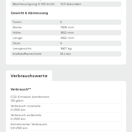
Beschleunigung 0-100 km/h
:
10.3 Sekunden
Gewicht & Abmessung
Türen
:
5
Breite
:
1928 mm
Höhe
:
1652 mm
Länge
:
4552 mm
Sitze
:
5
Leergewicht
:
1667 kg
Kraftstofftankinhalt
:
55 Liter
Verbrauchswerte
Verbrauch**
CO2-Emission kombiniert
:
133 g/km
Verbrauch innerorts
:
0 l/100 km
Verbrauch außerorts
:
0 l/100 km
Kombinierter Verbrauch
:
5.9 l/100 km