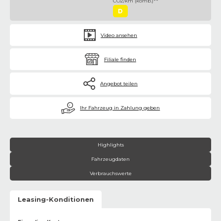
CO2/km (komb.)**
D
Video ansehen
Filiale finden
Angebot teilen
€
Ihr Fahrzeug in Zahlung geben
Highlights
Fahrzeugdaten
Verbrauchswerte
Leasing-Konditionen