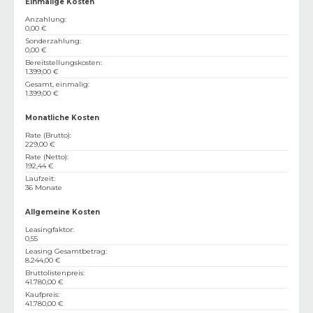
Einmalige Kosten
Anzahlung
:
0,00 €
Sonderzahlung
:
0,00 €
Bereitstellungskosten
:
1.399,00 €
Gesamt, einmalig
:
1.399,00 €
Monatliche Kosten
Rate (Brutto)
:
229,00 €
Rate (Netto)
:
192,44 €
Laufzeit
:
36 Monate
Allgemeine Kosten
Leasingfaktor
:
0,55
Leasing Gesamtbetrag
:
8.244,00 €
Bruttolistenpreis
:
41.780,00 €
Kaufpreis
:
41.780,00 €