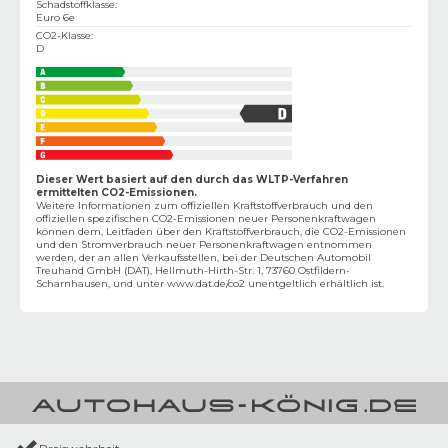
Schadstoffklasse
:
Euro 6e
CO2-Klasse
:
D
Dieser Wert basiert auf den durch das WLTP-Verfahren
ermittelten CO2-Emissionen.
Weitere Informationen zum offiziellen Kraftstoffverbrauch und den
offiziellen spezifischen CO2-Emissionen neuer Personenkraftwagen
können dem‚ Leitfaden über den Kraftstoffverbrauch, die CO2-Emissionen
und den Stromverbrauch neuer Personenkraftwagen entnommen
werden, der an allen Verkaufsstellen, bei der Deutschen Automobil
Treuhand GmbH (DAT), Hellmuth-Hirth-Str. 1, 73760 Ostfildern-
Scharnhausen, und unter
www.dat.de/co2
unentgeltlich erhältlich ist.