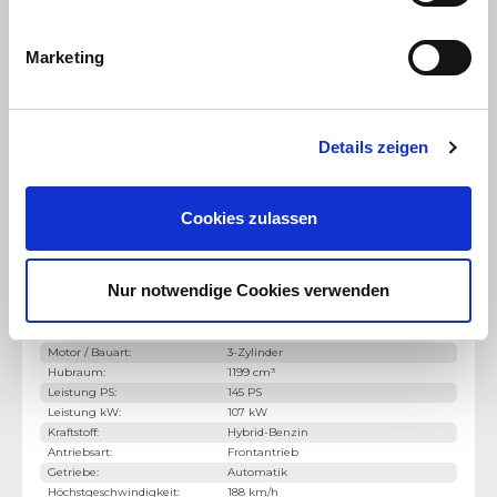
Stoffsitze mit 2-Wege-Lendenwirbelstütze
Marketing
Rückspiegel, automatisch abblendend
Keyless Entry & Go
Details zeigen
Automatische 2-Zonen-Klimaanlage
Ambientebeleuchtung, einfarbig
Cookies zulassen
Vorklimatisierung des Innenraumes via Jeep App
Mode 2 Ladekabel
Nur notwendige Cookies verwenden
Motorisierung & Leistung
Motor / Bauart
:
3-Zylinder
Hubraum
:
1199 cm³
Leistung PS
:
145 PS
Leistung kW
:
107 kW
Kraftstoff
:
Hybrid-Benzin
Antriebsart
:
Frontantrieb
Getriebe
:
Automatik
Höchstgeschwindigkeit
:
188 km/h