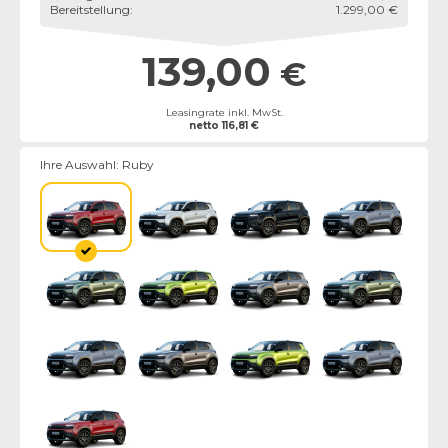
Bereitstellung
:
1.299,00 €
139,00
€
Leasingrate inkl. MwSt.
netto
116,81
€
Ihre Auswahl:
Ruby