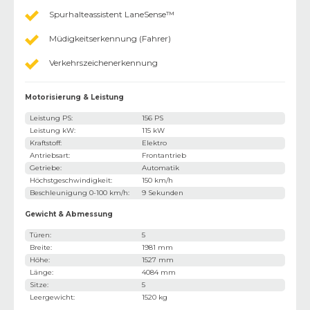
Spurhalteassistent LaneSense™
Müdigkeitserkennung (Fahrer)
Verkehrszeichenerkennung
Motorisierung & Leistung
Leistung PS
:
156 PS
Leistung kW
:
115 kW
Kraftstoff
:
Elektro
Antriebsart
:
Frontantrieb
Getriebe
:
Automatik
Höchstgeschwindigkeit
:
150 km/h
Beschleunigung 0-100 km/h
:
9 Sekunden
Gewicht & Abmessung
Türen
:
5
Breite
:
1981 mm
Höhe
:
1527 mm
Länge
:
4084 mm
Sitze
:
5
Leergewicht
:
1520 kg