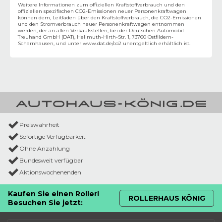
Weitere Informationen zum offiziellen Kraftstoffverbrauch und den
offiziellen spezifischen CO2-Emissionen neuer Personenkraftwagen
können dem‚ Leitfaden über den Kraftstoffverbrauch, die CO2-Emissionen
und den Stromverbrauch neuer Personenkraftwagen entnommen
werden, der an allen Verkaufsstellen, bei der Deutschen Automobil
Treuhand GmbH (DAT), Hellmuth-Hirth-Str. 1, 73760 Ostfildern-
Scharnhausen, und unter
www.dat.de/co2
unentgeltlich erhältlich ist.
Preiswahrheit
Sofortige Verfügbarkeit
Ohne Anzahlung
Bundesweit verfügbar
Aktionswochenenden
Kaufen Sie einen Roller!
ROLLERHAUS KÖNIG
Besuchen Sie jetzt: