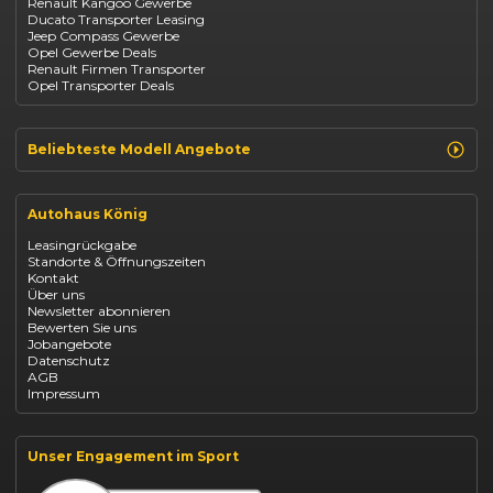
Renault Kangoo Gewerbe
Suzuki
Ducato Transporter Leasing
BYD
Jeep Compass Gewerbe
Kia
Opel Gewerbe Deals
Mazda
Renault Firmen Transporter
Citroën
Opel Transporter Deals
Abarth
Fiat Professional
Beliebteste Modell Angebote
Renault Clio finanzieren
Renault Arkana Leasing
Autohaus König
Renault Captur Leasing
Opel Corsa finanzieren
Leasingrückgabe
Opel Astra leasen
Standorte & Öffnungszeiten
Opel Mokka kaufen
Kontakt
Opel Grandland finanzieren
Über uns
Opel Vivaro Gewerbeleasing
Newsletter abonnieren
Fiat 500 finanzieren
Bewerten Sie uns
Fiat Panda leasen
Jobangebote
Dacia Duster finanzieren
Datenschutz
Dacia Sandero kaufen
AGB
Dacia Jogger leasen
Impressum
Jeep Compass leasen
Jeep Renegade finanzieren
Suzuki Vitara kaufen
Suzuki Swift finanzieren
Unser Engagement im Sport
BYD Dolphin finanzieren
Kia Ceed finanzieren