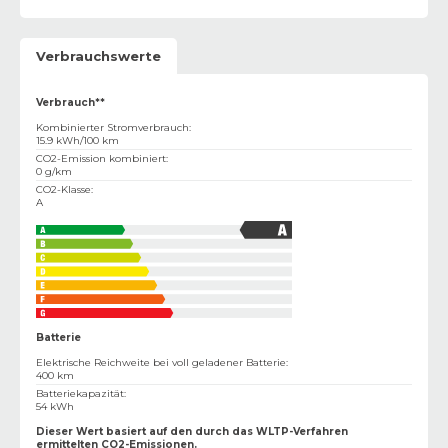
Verbrauchswerte
Verbrauch**
Kombinierter Stromverbrauch
:
15.9 kWh/100 km
CO2-Emission kombiniert
:
0 g/km
CO2-Klasse
:
A
Batterie
Elektrische Reichweite bei voll geladener Batterie
:
400 km
Batteriekapazität
:
54 kWh
Dieser Wert basiert auf den durch das WLTP-Verfahren
ermittelten CO2-Emissionen.