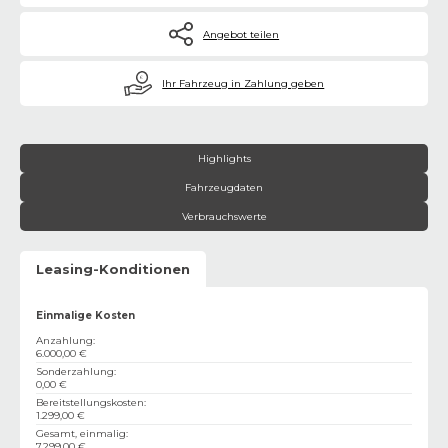
Angebot teilen
€
Ihr Fahrzeug in Zahlung geben
Highlights
Fahrzeugdaten
Verbrauchswerte
Leasing-Konditionen
Einmalige Kosten
Anzahlung
:
6.000,00 €
Sonderzahlung
:
0,00 €
Bereitstellungskosten
:
1.299,00 €
Gesamt, einmalig
:
7.299,00 €