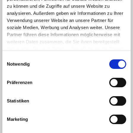
zu können und die Zugriffe auf unsere Website zu
Seitenscheiben hinten und Heckscheibe abgedunkelt
analysieren. Außerdem geben wir Informationen zu Ihrer
Armaturenbrett in Silber
Verwendung unserer Website an unsere Partner für
soziale Medien, Werbung und Analysen weiter. Unsere
Lenkrad mit Kunstlederbezug
Partner führen diese Informationen möglicherweise mit
Premiumsitze in Stoff/Vinyl
weiteren Daten zusammen, die Sie ihnen bereitgestellt
haben oder die sie im Rahmen Ihrer Nutzung der Dienste
Fahrersitz 6-fach manuell verstellbar
gesammelt haben. Sie geben Einwilligung zu unseren
Einwilligungsauswahl
Beifahrersitz 4-fach manuell verstellbar
Cookies, wenn Sie unsere Webseite weiterhin nutzen.
Notwendig
Mittelarmlehne vorn
Präferenzen
Fußmatten Velour
Höhenverstellbarer Laderaumboden
Statistiken
Uconnect™ Smartouch mit 10,25"-Touchscreen und
kabellosem Apple CarPlay™ / Android Auto™
Volldigitales 10,25"-Kombiinstrument
Marketing
Uconnect™ Connectivity und Live Services