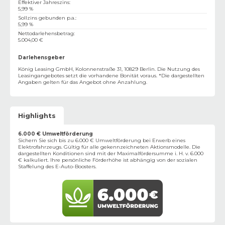
Effektiver Jahreszins
:
5,99 %
Sollzins gebunden p.a.
:
5,99 %
Nettodarlehensbetrag
:
5.004,00 €
Darlehensgeber
König Leasing GmbH, Kolonnenstraße 31, 10829 Berlin. Die Nutzung des
Leasingangebotes setzt die vorhandene Bonität voraus. *Die dargestellten
Angaben gelten für das Angebot ohne Anzahlung.
Highlights
6.000 € Umweltförderung
Sichern Sie sich bis zu 6.000 € Umweltförderung bei Erwerb eines
Elektrofahrzeugs. Gültig für alle gekennzeichneten Aktionsmodelle. Die
dargestellten Konditionen sind mit der Maximalfördersumme i. H. v. 6.000
€ kalkuliert. Ihre persönliche Förderhöhe ist abhängig von der sozialen
Staffelung des E-Auto-Boosters.