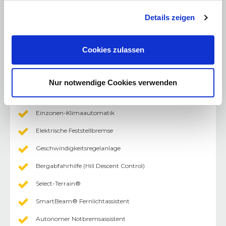
ParkView® Rückfahrkamera mit 180° Drohnenansicht
Details zeigen
Parksensoren hinten
Keyless Entry
Cookies zulassen
Keyless Go
Induktive Ladestation
Nur notwendige Cookies verwenden
Rahmenloser Innenspiegel, automatisch abblendend
Einzonen-Klimaautomatik
Elektrische Feststellbremse
Geschwindigkeitsregelanlage
Bergabfahrhilfe (Hill Descent Control)
Select-Terrain®
SmartBeam® Fernlichtassistent
Autonomer Notbremsassistent