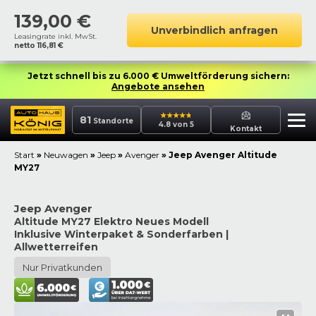
139,00
€
Unverbindlich anfragen
Leasingrate inkl. MwSt.
netto
116,81
€
Jetzt schnell bis zu 6.000 € Umweltförderung sichern:
Angebote ansehen
81
Standorte
4.8 von 5
Kontakt
Start
»
Neuwagen
»
Jeep
»
Avenger
»
Jeep Avenger Altitude
MY27
Jeep Avenger
Altitude MY27 Elektro Neues Modell
Inklusive Winterpaket & Sonderfarben |
Allwetterreifen
Nur Privatkunden