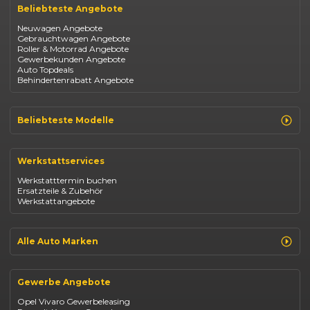
Beliebteste Angebote
Neuwagen Angebote
Gebrauchtwagen Angebote
Roller & Motorrad Angebote
Gewerbekunden Angebote
Auto Topdeals
Behindertenrabatt Angebote
Beliebteste Modelle
Renault Clio
Renault Captur
Werkstattservices
Opel Corsa
Opel Astra
Werkstatttermin buchen
Fiat 500
Ersatzteile & Zubehör
Dacia Duster
Werkstattangebote
Dacia Sandero
Jeep Compass
Jeep Avenger
Jeep Renegade
Alle Auto Marken
Suzuki Vitara
Suzuki Swift
Renault
Kia Ceed
Opel
BYD Seal
Gewerbe Angebote
Fiat
Mazda CX-30
Dacia
Citroen C4
Opel Vivaro Gewerbeleasing
Jeep