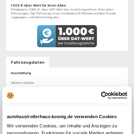
1.000 € über Wert für Ihren Alten
Mindestens 1.000,-€ über DAT-Wert bei Inzahlungnahme Ihres alten
Fahrzeuges. Das Fahrzeug muss mindestens 6 Monate auf den Kunde
zugelassen und fahrtüchtig sein.
Fahrzeugdaten
Ausstattung
Weitere Details
:
17"-Leichtmetallfelgen
Voll-LED-Scheinwerfer (Reflektor)
LED-Heckleuchten
autohaus/rollerhaus-koenig.de verwenden Cookies
Türgriffe in Wagenfarbe
Wir verwenden Cookies, um Inhalte und Anzeigen zu
personalisieren, Funktionen für soziale Medien anbieten
Unterfahrschutz in Grau