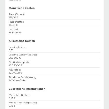
Monatliche Kosten
Rate (Brutto)
:
139,00 €
Rate (Netto)
:
116,81 €
Laufzeit
:
36 Monate
Allgemeine Kosten
Leasingfaktor
:
0,33
Leasing Gesamtbetrag
:
5.004,00 €
Bruttolistenpreis
:
42.270,00 €
Kaufpreis
:
32.870,00 €
Jährliche Fahrleistung
:
5.000 km/Jahr
Zusätzliche Informationen
Mehr-km Kosten
:
0,13 €
Minder-km Vergütung
:
0,13 €