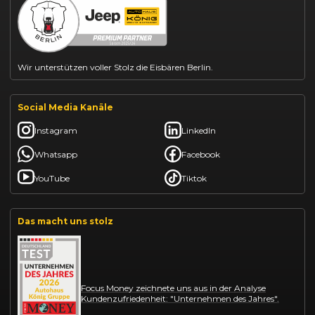
Kia Sportage leasen
Mazda CX-30 finanzieren
Citroën C3 leasen
Wir unterstützen voller Stolz die Eisbären Berlin.
Social Media Kanäle
Instagram
LinkedIn
Whatsapp
Facebook
YouTube
Tiktok
Das macht uns stolz
Focus Money zeichnete uns aus in der Analyse
Kundenzufriedenheit: "Unternehmen des Jahres".