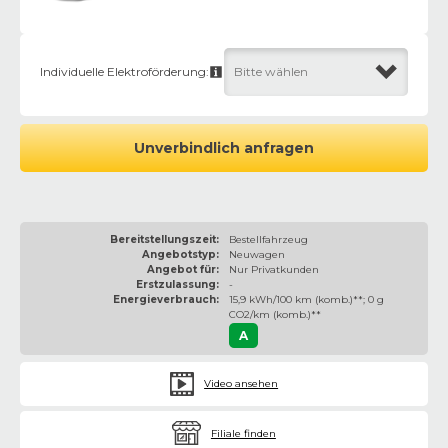
Individuelle Elektroförderung:
Bitte wählen
Unverbindlich anfragen
Bereitstellungszeit:
Bestellfahrzeug
Angebotstyp:
Neuwagen
Angebot für:
Nur Privatkunden
Erstzulassung:
-
Energieverbrauch:
15,9 kWh/100 km (komb.)**; 0 g
CO2/km (komb.)**
A
Video ansehen
Filiale finden