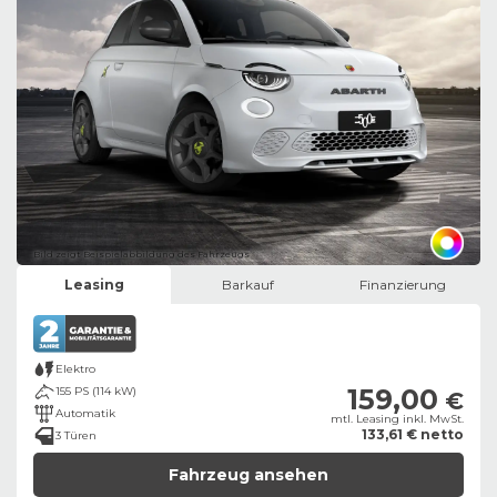
Bild zeigt Beispielabbildung des Fahrzeugs
Leasing
Barkauf
Finanzierung
Elektro
159,00
155 PS (114 kW)
€
Automatik
mtl. Leasing inkl. MwSt.
133,61 € netto
3 Türen
Fahrzeug ansehen