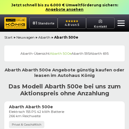
Jetzt schnell bis zu 6.000 € Umweltförderung sichern:
Angebote ansehen
81
Standorte
4.8 von 5
Kontakt
Start
»
Neuwagen
»
Abarth
»
Abarth 500e
Abarth
-Übersicht
Abarth 500e
Abarth 595
Abarth 695
Abarth
Abarth 500e
Angebote günstig kaufen oder
leasen im
Autohaus
König
Das Modell Abarth 500e bei uns zum
Aktionspreis ohne Anzahlung
Abarth Abarth 500e
Elektrisch 155 PS 42 kWh Batterie
266 km Reichweite
Privat & Geschäftlich