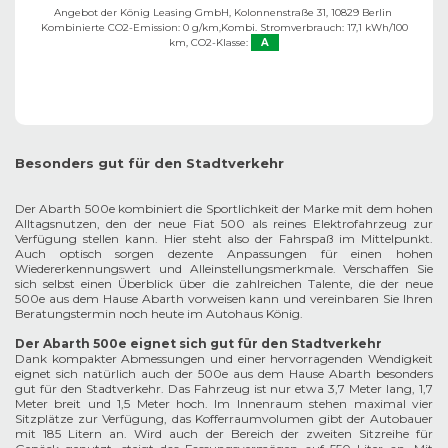
Angebot der König Leasing GmbH, Kolonnenstraße 31, 10829 Berlin ​
Kombinierte CO2-Emission: 0 g/km,
Kombi. Stromverbrauch: 17,1 kWh/100
km,
CO2-Klasse:
A
Besonders gut für den Stadtverkehr
Der Abarth 500e kombiniert die Sportlichkeit der Marke mit dem hohen
Alltagsnutzen, den der neue Fiat 500 als reines Elektrofahrzeug zur
Verfügung stellen kann. Hier steht also der Fahrspaß im Mittelpunkt.
Auch optisch sorgen dezente Anpassungen für einen hohen
Wiedererkennungswert und Alleinstellungsmerkmale. Verschaffen Sie
sich selbst einen Überblick über die zahlreichen Talente, die der neue
500e aus dem Hause Abarth vorweisen kann und vereinbaren Sie Ihren
Beratungstermin noch heute im Autohaus König.
Der Abarth 500e eignet sich gut für den Stadtverkehr
Dank kompakter Abmessungen und einer hervorragenden Wendigkeit
eignet sich natürlich auch der 500e aus dem Hause Abarth besonders
gut für den Stadtverkehr. Das Fahrzeug ist nur etwa 3,7 Meter lang, 1,7
Meter breit und 1,5 Meter hoch. Im Innenraum stehen maximal vier
Sitzplätze zur Verfügung, das Kofferraumvolumen gibt der Autobauer
mit 185 Litern an. Wird auch der Bereich der zweiten Sitzreihe für