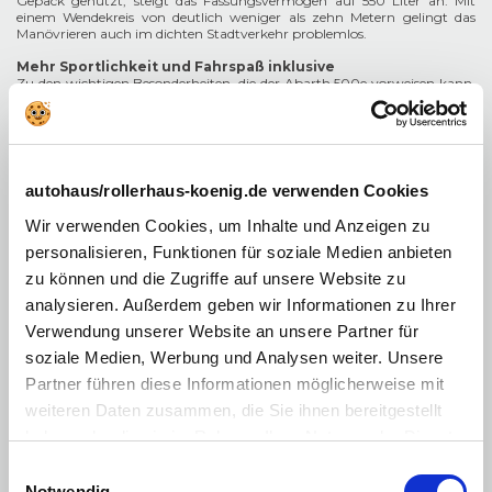
Gepäck genutzt, steigt das Fassungsvermögen auf 550 Liter an. Mit
einem Wendekreis von deutlich weniger als zehn Metern gelingt das
Manövrieren auch im dichten Stadtverkehr problemlos.
Mehr Sportlichkeit und Fahrspaß inklusive
Zu den wichtigen Besonderheiten, die der Abarth 500e vorweisen kann,
gehört allerdings die verwendete Motorisierung. Der verbaute
Elektromotor kann eine maximale Leistung von 155 PS erbringen, mit
bis zu 235 Nm Drehmoment geht es flott voran. Der Kleinwagen
beschleunigt aus dem Stand in sieben Sekunden auf Tempo 100 und
erreicht eine Spitzengeschwindigkeit von 155 km/h.
autohaus/rollerhaus-koenig.de verwenden Cookies
Wir verwenden Cookies, um Inhalte und Anzeigen zu
personalisieren, Funktionen für soziale Medien anbieten
zu können und die Zugriffe auf unsere Website zu
analysieren. Außerdem geben wir Informationen zu Ihrer
Verwendung unserer Website an unsere Partner für
soziale Medien, Werbung und Analysen weiter. Unsere
Partner führen diese Informationen möglicherweise mit
weiteren Daten zusammen, die Sie ihnen bereitgestellt
haben oder die sie im Rahmen Ihrer Nutzung der Dienste
gesammelt haben. Sie geben Einwilligung zu unseren
Einwilligungsauswahl
Cookies, wenn Sie unsere Webseite weiterhin nutzen.
Notwendig