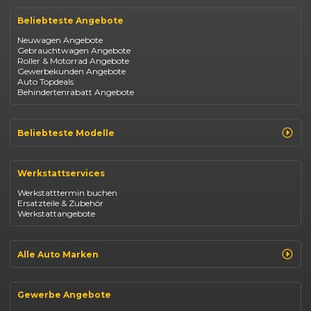
Beliebteste Angebote
Neuwagen Angebote
Gebrauchtwagen Angebote
Roller & Motorrad Angebote
Gewerbekunden Angebote
Auto Topdeals
Behindertenrabatt Angebote
Beliebteste Modelle
Renault Clio
Renault Captur
Werkstattservices
Opel Corsa
Opel Astra
Werkstatttermin buchen
Fiat 500
Ersatzteile & Zubehör
Dacia Duster
Werkstattangebote
Dacia Sandero
Jeep Compass
Jeep Avenger
Jeep Renegade
Alle Auto Marken
Suzuki Vitara
Suzuki Swift
Renault
Kia Ceed
Opel
BYD Seal
Gewerbe Angebote
Fiat
Mazda CX-30
Dacia
Citroen C4