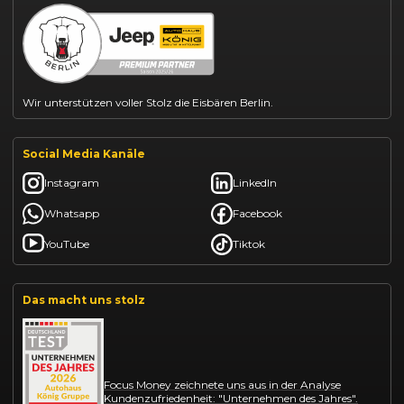
Kia Ceed finanzieren
Kia Sportage leasen
Mazda CX-30 finanzieren
Citroën C3 leasen
Wir unterstützen voller Stolz die Eisbären Berlin.
Social Media Kanäle
Instagram
LinkedIn
Whatsapp
Facebook
YouTube
Tiktok
Das macht uns stolz
Focus Money zeichnete uns aus in der Analyse
Kundenzufriedenheit: "Unternehmen des Jahres".