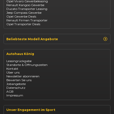
Opel Vivaro Gewerbeleasing
Jeep
Renault Kangoo Gewerbe
Suzuki
Ducato Transporter Leasing
BYD
Jeep Compass Gewerbe
Kia
Opel Gewerbe Deals
Mazda
Renault Firmen Transporter
Citroën
Opel Transporter Deals
Abarth
Fiat Professional
Beliebteste Modell Angebote
Renault Clio finanzieren
Renault Arkana Leasing
Autohaus König
Renault Captur Leasing
Opel Corsa finanzieren
Leasingrückgabe
Opel Astra leasen
Standorte & Öffnungszeiten
Opel Mokka kaufen
Kontakt
Opel Grandland finanzieren
Über uns
Opel Vivaro Gewerbeleasing
Newsletter abonnieren
Fiat 500 finanzieren
Bewerten Sie uns
Fiat Panda leasen
Jobangebote
Dacia Duster finanzieren
Datenschutz
Dacia Sandero kaufen
AGB
Dacia Jogger leasen
Impressum
Jeep Compass leasen
Jeep Renegade finanzieren
Suzuki Vitara kaufen
Suzuki Swift finanzieren
Unser Engagement im Sport
BYD Dolphin finanzieren