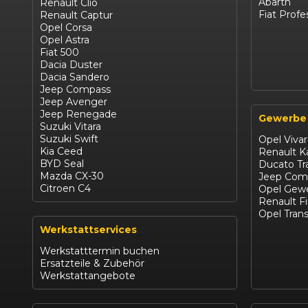
Abarth
Renault Clio
Fiat Profe
Renault Captur
Opel Corsa
Opel Astra
Fiat 500
Dacia Duster
Dacia Sandero
Jeep Compass
Jeep Avenger
Jeep Renegade
Gewerbe
Suzuki Vitara
Suzuki Swift
Opel Viva
Kia Ceed
Renault 
BYD Seal
Ducato Tr
Mazda CX-30
Jeep Com
Citroen C4
Opel Gewe
Renault F
Opel Trans
Werkstattservices
Werkstatttermin buchen
Ersatzteile & Zubehör
Werkstattangebote