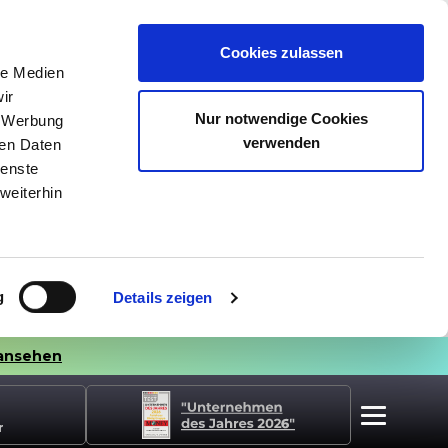
Cookies zulassen
le Medien
ir
Nur notwendige Cookies
, Werbung
verwenden
ren Daten
ienste
weiterhin
g
Details zeigen
ansehen
r