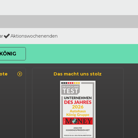
ar
Aktionswochenenden
KÖNIG
ote
Das macht uns stolz