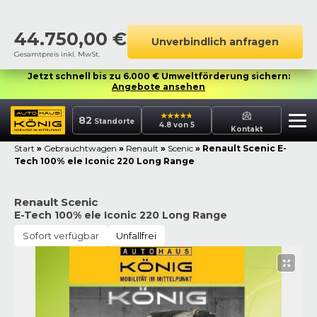
44.750,00
€
Unverbindlich anfragen
Gesamtpreis inkl. MwSt.
Jetzt schnell bis zu 6.000 € Umweltförderung sichern:
Angebote ansehen
82
Standorte
4.8 von 5
Kontakt
Start
»
Gebrauchtwagen
»
Renault
»
Scenic
»
Renault Scenic E-
Tech 100% ele Iconic 220 Long Range
Renault Scenic
E-Tech 100% ele Iconic 220 Long Range
Sofort verfügbar
Unfallfrei