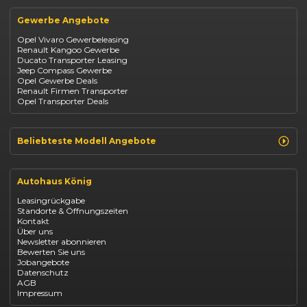
Renault
Kia Ceed
Opel
BYD Seal
Gewerbe Angebote
Fiat
Mazda CX-30
Dacia
Citroen C4
Opel Vivaro Gewerbeleasing
Jeep
Renault Kangoo Gewerbe
Suzuki
Ducato Transporter Leasing
BYD
Jeep Compass Gewerbe
Kia
Opel Gewerbe Deals
Mazda
Renault Firmen Transporter
Citroën
Opel Transporter Deals
Abarth
Fiat Professional
Beliebteste Modell Angebote
Renault Clio finanzieren
Renault Arkana Leasing
Autohaus König
Renault Captur Leasing
Opel Corsa finanzieren
Leasingrückgabe
Opel Astra leasen
Standorte & Öffnungszeiten
Opel Mokka kaufen
Kontakt
Opel Grandland finanzieren
Über uns
Opel Vivaro Gewerbeleasing
Newsletter abonnieren
Fiat 500 finanzieren
Bewerten Sie uns
Fiat Panda leasen
Jobangebote
Dacia Duster finanzieren
Datenschutz
Dacia Sandero kaufen
AGB
Dacia Jogger leasen
Impressum
Jeep Compass leasen
Jeep Renegade finanzieren