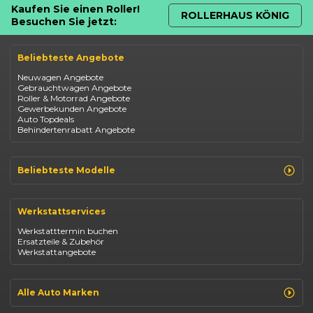
Kaufen Sie einen Roller!
ROLLERHAUS KÖNIG
Besuchen Sie jetzt:
Beliebteste Angebote
Neuwagen Angebote
Gebrauchtwagen Angebote
Roller & Motorrad Angebote
Gewerbekunden Angebote
Auto Topdeals
Behindertenrabatt Angebote
Beliebteste Modelle
Renault Clio
Renault Captur
Werkstattservices
Opel Corsa
Opel Astra
Werkstatttermin buchen
Fiat 500
Ersatzteile & Zubehör
Dacia Duster
Werkstattangebote
Dacia Sandero
Jeep Compass
Jeep Avenger
Jeep Renegade
Alle Auto Marken
Suzuki Vitara
Suzuki Swift