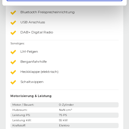
Freisprecheinrichtung
Bluetooth Freisprecheinrichtung
USB Anschluss
DAB+ Digital Radio
Sonstiges
:
LM-Felgen
Berganfahrhilfe
Heckklappe (elektrisch)
Schaltwippen
Motorisierung & Leistung
Motor / Bauart
:
0-Zylinder
Hubraum
:
NaN cm³
Leistung PS
:
75 PS
Leistung kW
:
55 kW
Kraftstoff
:
Elektro