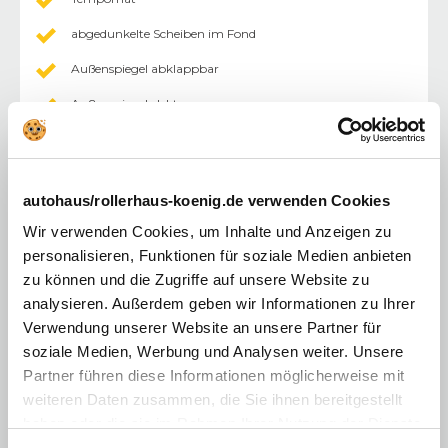
abgedunkelte Scheiben im Fond
Außenspiegel abklappbar
Außenspiegel elektr.
Lederlenkrad
Lenkrad beheizbar
autohaus/rollerhaus-koenig.de verwenden Cookies
Mittelarmlehne
Wir verwenden Cookies, um Inhalte und Anzeigen zu
Multimediasystem
personalisieren, Funktionen für soziale Medien anbieten
Panoramadach
zu können und die Zugriffe auf unsere Website zu
analysieren. Außerdem geben wir Informationen zu Ihrer
Sitzheizung Vordersitze
Verwendung unserer Website an unsere Partner für
Zentralverriegelung mit Fernbedienung
soziale Medien, Werbung und Analysen weiter. Unsere
Partner führen diese Informationen möglicherweise mit
Klimaautomatik 2 Zonen
weiteren Daten zusammen, die Sie ihnen bereitgestellt
Elektrische Heckklappe
haben oder die sie im Rahmen Ihrer Nutzung der Dienste
gesammelt haben. Sie geben Einwilligung zu unseren