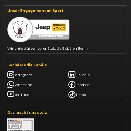
Suzuki Vitara kaufen
Suzuki Swift finanzieren
Unser Engagement im Sport
BYD Dolphin finanzieren
Kia Ceed finanzieren
Kia Sportage leasen
Mazda CX-30 finanzieren
Citroën C3 leasen
Wir unterstützen voller Stolz die Eisbären Berlin.
Social Media Kanäle
Instagram
LinkedIn
Whatsapp
Facebook
YouTube
Tiktok
Das macht uns stolz