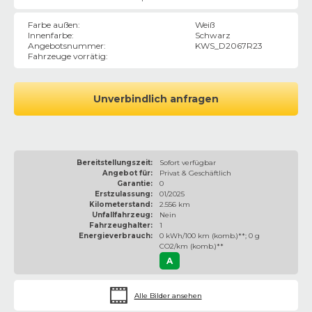
Farbe außen
:
Weiß
Innenfarbe
:
Schwarz
Angebotsnummer
:
KWS_D2067R23
Fahrzeuge vorrätig
:
Unverbindlich anfragen
Bereitstellungszeit:
Sofort verfügbar
Angebot für:
Privat & Geschäftlich
Garantie:
0
Erstzulassung:
01/2025
Kilometerstand:
2.556 km
Unfallfahrzeug:
Nein
Fahrzeughalter:
1
Energieverbrauch:
0 kWh/100 km (komb.)**; 0 g
CO2/km (komb.)**
A
Alle Bilder ansehen