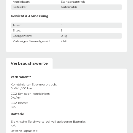
Antriebsart
:
Standardantrieb
Getriebe
:
Automatik
Gewicht & Abmessung
Türen
:
5
Sitze
:
5
Leergewicht
:
0 kg
Zulässiges Gesamtgewicht
:
2441
Verbrauchswerte
Verbrauch**
Kombinierter Stromverbrauch
:
0 kWh/100 km
CO2-Emission kombiniert
:
0 g/km
CO2-Klasse
:
k.A.
Batterie
Elektrische Reichweite bei voll geladener Batterie
:
k.A.
Batteriekapazität
: