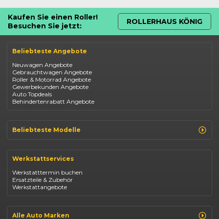
Kaufen Sie einen Roller!
ROLLERHAUS KÖNIG
Besuchen Sie jetzt:
Beliebteste Angebote
Neuwagen Angebote
Gebrauchtwagen Angebote
Roller & Motorrad Angebote
Gewerbekunden Angebote
Auto Topdeals
Behindertenrabatt Angebote
Beliebteste Modelle
Renault Clio
Renault Captur
Werkstattservices
Opel Corsa
Opel Astra
Werkstatttermin buchen
Fiat 500
Ersatzteile & Zubehör
Dacia Duster
Werkstattangebote
Dacia Sandero
Jeep Compass
Jeep Avenger
Jeep Renegade
Alle Auto Marken
Suzuki Vitara