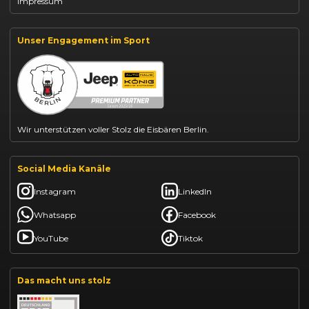
Impressum
Jeep Compass leasen
Jeep Renegade finanzieren
Suzuki Vitara kaufen
Suzuki Swift finanzieren
Unser Engagement im Sport
BYD Dolphin finanzieren
Kia Ceed finanzieren
Kia Sportage leasen
Mazda CX-30 finanzieren
Citroën C3 leasen
Wir unterstützen voller Stolz die Eisbären Berlin.
Social Media Kanäle
Instagram
LinkedIn
Whatsapp
Facebook
YouTube
Tiktok
Das macht uns stolz