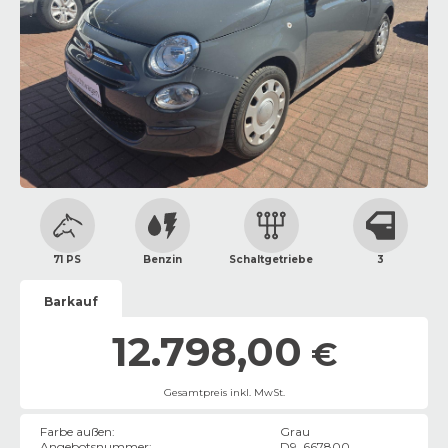
71 PS
Benzin
Schaltgetriebe
3
Barkauf
12.798,00
€
Gesamtpreis inkl. MwSt.
Farbe außen
:
Grau
Angebotsnummer
:
D9_667800