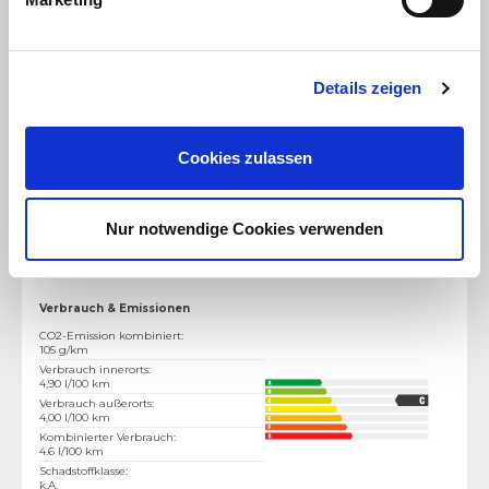
Kraftstoff
:
Benzin
Antriebsart
:
Standardantrieb
Getriebe
:
Schaltgetriebe
Gewicht & Abmessung
Details zeigen
Türen
:
3
Sitze
:
4
Cookies zulassen
Leergewicht
:
1338 kg
Zulässiges Gesamtgewicht
:
1360
Nur notwendige Cookies verwenden
Verbrauchswerte
Verbrauch & Emissionen
CO2-Emission kombiniert
:
105 g/km
Verbrauch innerorts
:
4,90 l/100 km
Verbrauch außerorts
:
4,00 l/100 km
Kombinierter Verbrauch
:
4.6 l/100 km
Schadstoffklasse
:
k.A.