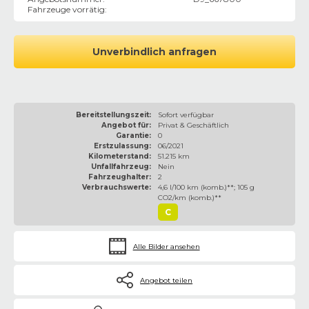
Fahrzeuge vorrätig
:
Unverbindlich anfragen
Bereitstellungszeit:
Sofort verfügbar
Angebot für:
Privat & Geschäftlich
Garantie:
0
Erstzulassung:
06/2021
Kilometerstand:
51.215 km
Unfallfahrzeug:
Nein
Fahrzeughalter:
2
Verbrauchswerte:
4,6 l/100 km (komb.)**; 105 g
CO2/km (komb.)**
C
Alle Bilder ansehen
Angebot teilen