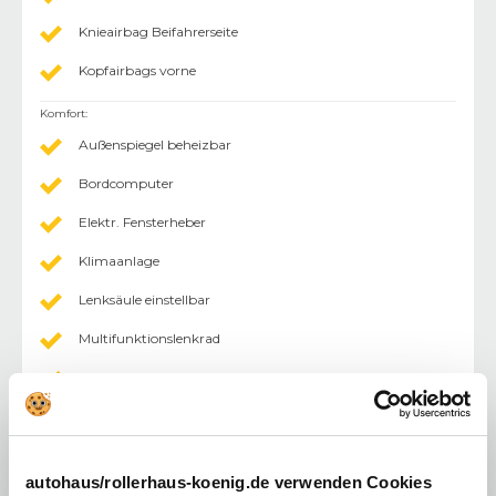
Knieairbag Beifahrerseite
Kopfairbags vorne
Komfort
:
Außenspiegel beheizbar
Bordcomputer
Elektr. Fensterheber
Klimaanlage
Lenksäule einstellbar
Multifunktionslenkrad
Außenspiegel abklappbar
Außenspiegel elektr.
Zentralverriegelung mit Fernbedienung
autohaus/rollerhaus-koenig.de verwenden Cookies