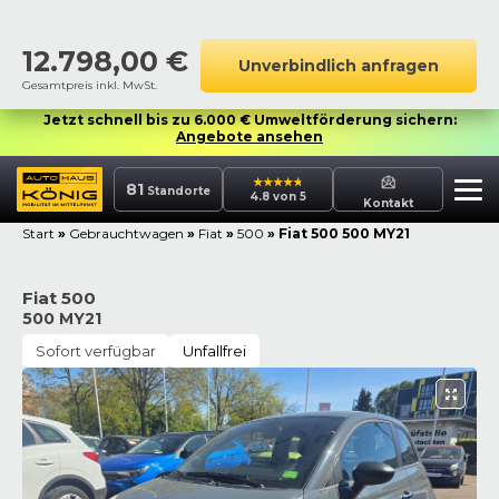
12.798,00
€
Unverbindlich anfragen
Gesamtpreis inkl. MwSt.
Jetzt schnell bis zu 6.000 € Umweltförderung sichern:
Angebote ansehen
81
Standorte
4.8 von 5
Kontakt
Start
»
Gebrauchtwagen
»
Fiat
»
500
»
Fiat 500 500 MY21
Fiat 500
500 MY21
Sofort verfügbar
Unfallfrei