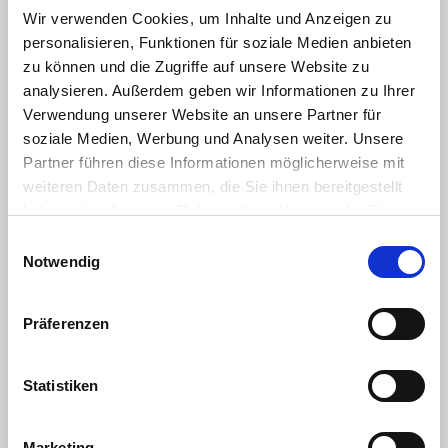
Multimedia
:
Wir verwenden Cookies, um Inhalte und Anzeigen zu
Radio/Tuner
personalisieren, Funktionen für soziale Medien anbieten
USB Anschluss
zu können und die Zugriffe auf unsere Website zu
analysieren. Außerdem geben wir Informationen zu Ihrer
DAB+ Digital Radio
Verwendung unserer Website an unsere Partner für
soziale Medien, Werbung und Analysen weiter. Unsere
Sonstiges
:
Partner führen diese Informationen möglicherweise mit
E10 geeignet
weiteren Daten zusammen, die Sie ihnen bereitgestellt
Berganfahrhilfe
haben oder die sie im Rahmen Ihrer Nutzung der Dienste
gesammelt haben. Sie geben Einwilligung zu unseren
Gepäckraumabdeckung
Einwilligungsauswahl
Cookies, wenn Sie unsere Webseite weiterhin nutzen.
Notwendig
Start-Stop-Automatik
Stahlfelgen
Präferenzen
Motorisierung & Leistung
Statistiken
Motor / Bauart
:
3-Zylinder
Hubraum
:
999 cm³
Leistung PS
:
71 PS
Leistung kW
:
52 kW
Marketing