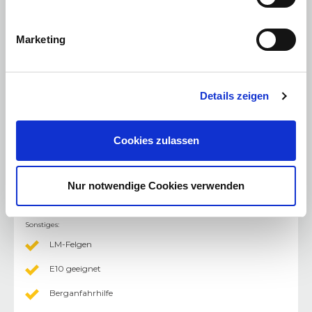
Abstandswarner
Licht
:
Marketing
LED-Scheinwerfer
Multimedia
:
Details zeigen
Navigationssystem
Freisprecheinrichtung
Cookies zulassen
Bluetooth Freisprecheinrichtung
USB Anschluss
Nur notwendige Cookies verwenden
DAB+ Digital Radio
Sonstiges
:
LM-Felgen
E10 geeignet
Berganfahrhilfe