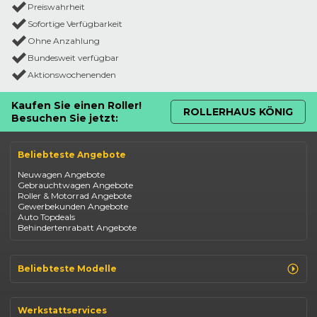
Preiswahrheit
Sofortige Verfügbarkeit
Ohne Anzahlung
Bundesweit verfügbar
Aktionswochenenden
Kaufen Sie einen Roller!
ROLLERHAUS KÖNIG
Besuchen Sie jetzt:
Beliebteste Angebote
Neuwagen Angebote
Gebrauchtwagen Angebote
Roller & Motorrad Angebote
Gewerbekunden Angebote
Auto Topdeals
Behindertenrabatt Angebote
Beliebteste Modelle
Renault Clio
Renault Captur
Werkstattservices
Opel Corsa