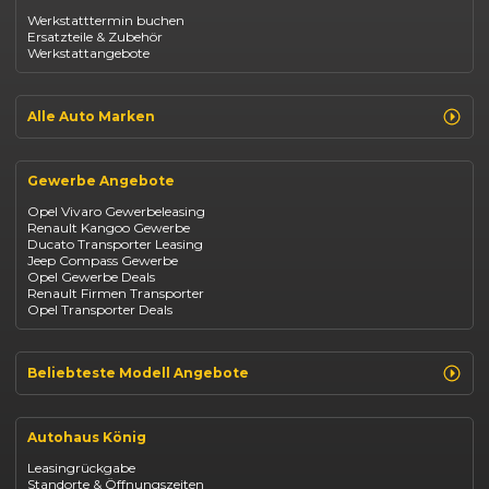
Opel Astra
Werkstatttermin buchen
Fiat 500
Ersatzteile & Zubehör
Dacia Duster
Werkstattangebote
Dacia Sandero
Jeep Compass
Jeep Avenger
Jeep Renegade
Alle Auto Marken
Suzuki Vitara
Suzuki Swift
Renault
Kia Ceed
Opel
BYD Seal
Gewerbe Angebote
Fiat
Mazda CX-30
Dacia
Citroen C4
Opel Vivaro Gewerbeleasing
Jeep
Renault Kangoo Gewerbe
Suzuki
Ducato Transporter Leasing
BYD
Jeep Compass Gewerbe
Kia
Opel Gewerbe Deals
Mazda
Renault Firmen Transporter
Citroën
Opel Transporter Deals
Abarth
Fiat Professional
Beliebteste Modell Angebote
Renault Clio finanzieren
Renault Arkana Leasing
Autohaus König
Renault Captur Leasing
Opel Corsa finanzieren
Leasingrückgabe
Opel Astra leasen
Standorte & Öffnungszeiten
Opel Mokka kaufen