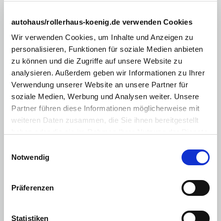
Rücksitzbank geteilt
Tempomat
autohaus/rollerhaus-koenig.de verwenden Cookies
abgedunkelte Scheiben im Fond
Wir verwenden Cookies, um Inhalte und Anzeigen zu
personalisieren, Funktionen für soziale Medien anbieten
Außenspiegel abklappbar
zu können und die Zugriffe auf unsere Website zu
Außenspiegel elektr.
analysieren. Außerdem geben wir Informationen zu Ihrer
Verwendung unserer Website an unsere Partner für
Fahrersitz höhenverstellbar
soziale Medien, Werbung und Analysen weiter. Unsere
Lederlenkrad
Partner führen diese Informationen möglicherweise mit
weiteren Daten zusammen, die Sie ihnen bereitgestellt
Multimediasystem
haben oder die sie im Rahmen Ihrer Nutzung der Dienste
Sitzheizung Vordersitze
gesammelt haben. Sie geben Einwilligung zu unseren
Einwilligungsauswahl
Cookies, wenn Sie unsere Webseite weiterhin nutzen.
Notwendig
Zentralverriegelung mit Fernbedienung
Touchscreen
Präferenzen
Android Auto
Apple CarPlay
Statistiken