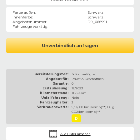
Gesamtpreis inkl. MwSt.
Farbe außen
:
Schwarz
Innenfarbe
:
Schwarz
Angebotsnummer
:
D9_666991
Fahrzeuge vorrätig
:
Unverbindlich anfragen
Bereitstellungszeit:
Sofort verfügbar
Angebot für:
Privat & Geschäftlich
Garantie:
0
Erstzulassung:
12/2023
Kilometerstand:
11.224 km
Unfallfahrzeug:
Nein
Fahrzeughalter:
2
Verbrauchswerte:
5,3 l/100 km (komb.)**; 116 g
CO2/km (komb.)**
D
Alle Bilder ansehen