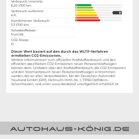
Verbrauch innerorts
:
6,20 l/100 km
Verbrauch außerorts
:
k.A.
Kombinierter Verbrauch
:
5.3 l/100 km
Schadstoffklasse
:
Euro 6d
CO2-Klasse
:
D
Dieser Wert basiert auf den durch das WLTP-Verfahren
ermittelten CO2-Emissionen.
Weitere Informationen zum offiziellen Kraftstoffverbrauch und den
offiziellen spezifischen CO2-Emissionen neuer Personenkraftwagen
können dem‚ Leitfaden über den Kraftstoffverbrauch, die CO2-Emissionen
und den Stromverbrauch neuer Personenkraftwagen entnommen
werden, der an allen Verkaufsstellen, bei der Deutschen Automobil
Treuhand GmbH (DAT), Hellmuth-Hirth-Str. 1, 73760 Ostfildern-
Scharnhausen, und unter
www.dat.de/co2
unentgeltlich erhältlich ist.