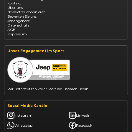
Kontakt
Opel Grandland finanzieren
Über uns
Opel Vivaro Gewerbeleasing
Newsletter abonnieren
Fiat 500 finanzieren
Bewerten Sie uns
Fiat Panda leasen
Jobangebote
Dacia Duster finanzieren
Datenschutz
Dacia Sandero kaufen
AGB
Dacia Jogger leasen
Impressum
Jeep Compass leasen
Jeep Renegade finanzieren
Suzuki Vitara kaufen
Suzuki Swift finanzieren
Unser Engagement im Sport
BYD Dolphin finanzieren
Kia Ceed finanzieren
Kia Sportage leasen
Mazda CX-30 finanzieren
Citroën C3 leasen
Wir unterstützen voller Stolz die Eisbären Berlin.
Social Media Kanäle
Instagram
LinkedIn
Whatsapp
Facebook