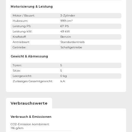
Motorisierung & Leistung
Motor / Bauart
:
3-Zylinder
Hubraum
:
999 cm³
Leistung PS
:
67 PS
Leistung kW
:
49 kW
Kraftstoff
:
Benzin
Antriebsart
:
Standardantrieb
Getriebe
:
Schaltgetriebe
Gewicht & Abmessung
Türen
:
5
Sitze
:
5
Leergewicht
:
0 kg
Zulässiges Gesamtgewicht
:
k.A.
Verbrauchswerte
Verbrauch & Emissionen
CO2-Emission kombiniert
:
116 g/km