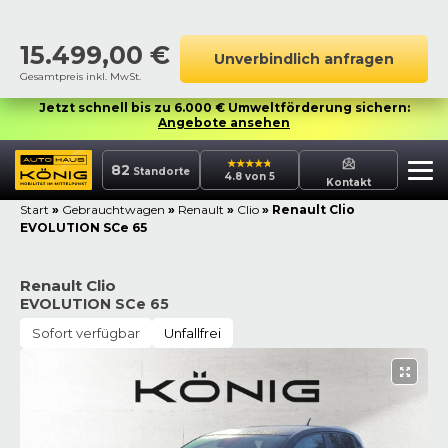
15.499,00
€
Unverbindlich anfragen
Gesamtpreis inkl. MwSt.
Jetzt schnell bis zu 6.000 € Umweltförderung sichern:
Angebote ansehen
82
Standorte
4.8 von 5
Kontakt
Start
»
Gebrauchtwagen
»
Renault
»
Clio
»
Renault Clio
EVOLUTION SCe 65
Renault Clio
EVOLUTION SCe 65
Sofort verfügbar
Unfallfrei