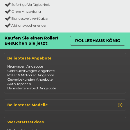
Sofortige Verfügbarkeit
Ohne Anzahlung
Bundesweit verfügbar
Aktionswochenenden
Kaufen Sie einen Roller!
ROLLERHAUS KÖNIG
Besuchen Sie jetzt:
Beliebteste Angebote
Neuwagen Angebote
Gebrauchtwagen Angebote
Roller & Motorrad Angebote
Gewerbekunden Angebote
Auto Topdeals
Behindertenrabatt Angebote
Beliebteste Modelle
Renault Clio
Renault Captur
Werkstattservices
Opel Corsa
Opel Astra