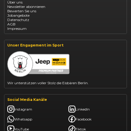
Über uns
Opel Vivaro Gewerbeleasing
Newsletter abonnieren
Fiat 500 finanzieren
Bewerten Sie uns
Fiat Panda leasen
Jobangebote
Dacia Duster finanzieren
Datenschutz
Dacia Sandero kaufen
AGB
Dacia Jogger leasen
Impressum
Jeep Compass leasen
Jeep Renegade finanzieren
Suzuki Vitara kaufen
Suzuki Swift finanzieren
Unser Engagement im Sport
BYD Dolphin finanzieren
Kia Ceed finanzieren
Kia Sportage leasen
Mazda CX-30 finanzieren
Citroën C3 leasen
Wir unterstützen voller Stolz die Eisbären Berlin.
Social Media Kanäle
Instagram
LinkedIn
Whatsapp
Facebook
YouTube
Tiktok