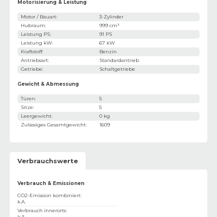
Motorisierung & Leistung
Motor / Bauart
:
3-Zylinder
Hubraum
:
999 cm³
Leistung PS
:
91 PS
Leistung kW
:
67 kW
Kraftstoff
:
Benzin
Antriebsart
:
Standardantrieb
Getriebe
:
Schaltgetriebe
Gewicht & Abmessung
Türen
:
5
Sitze
:
5
Leergewicht
:
0 kg
Zulässiges Gesamtgewicht
:
1609
Verbrauchswerte
Verbrauch & Emissionen
CO2-Emission kombiniert
:
k.A.
Verbrauch innerorts
:
k.A.