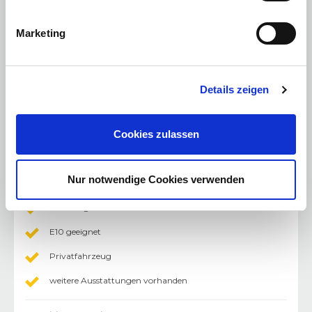
Multimedia
:
Marketing
Navigationssystem
Freisprecheinrichtung
Bluetooth Freisprecheinrichtung
Details zeigen
USB Anschluss
Cookies zulassen
Radio/MP3
DAB+ Digital Radio
Nur notwendige Cookies verwenden
Sonstiges
:
Dekrasiegel
E10 geeignet
Privatfahrzeug
weitere Ausstattungen vorhanden