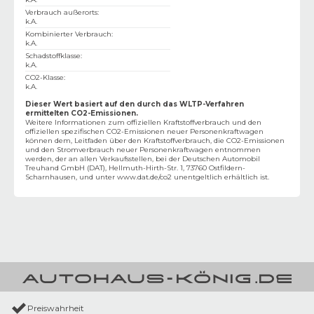
Verbrauch außerorts
:
k.A.
Kombinierter Verbrauch
:
k.A.
Schadstoffklasse
:
k.A.
CO2-Klasse
:
k.A.
Dieser Wert basiert auf den durch das WLTP-Verfahren
ermittelten CO2-Emissionen.
Weitere Informationen zum offiziellen Kraftstoffverbrauch und den
offiziellen spezifischen CO2-Emissionen neuer Personenkraftwagen
können dem‚ Leitfaden über den Kraftstoffverbrauch, die CO2-Emissionen
und den Stromverbrauch neuer Personenkraftwagen entnommen
werden, der an allen Verkaufsstellen, bei der Deutschen Automobil
Treuhand GmbH (DAT), Hellmuth-Hirth-Str. 1, 73760 Ostfildern-
Scharnhausen, und unter
www.dat.de/co2
unentgeltlich erhältlich ist.
Preiswahrheit