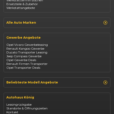
Werkstatttermin buchen
Fiat 500
Ersatzteile & Zubehör
Dacia Duster
Werkstattangebote
Dacia Sandero
Jeep Compass
Jeep Avenger
Jeep Renegade
Alle Auto Marken
Suzuki Vitara
Suzuki Swift
Renault
Kia Ceed
Opel
BYD Seal
Gewerbe Angebote
Fiat
Mazda CX-30
Dacia
Citroen C4
Opel Vivaro Gewerbeleasing
Jeep
Renault Kangoo Gewerbe
Suzuki
Ducato Transporter Leasing
BYD
Jeep Compass Gewerbe
Kia
Opel Gewerbe Deals
Mazda
Renault Firmen Transporter
Citroën
Opel Transporter Deals
Abarth
Fiat Professional
Beliebteste Modell Angebote
Renault Clio finanzieren
Renault Arkana Leasing
Autohaus König
Renault Captur Leasing
Opel Corsa finanzieren
Leasingrückgabe
Opel Astra leasen
Standorte & Öffnungszeiten
Opel Mokka kaufen
Kontakt
Opel Grandland finanzieren