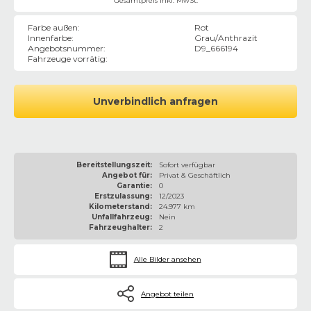
Gesamtpreis inkl. MwSt.
Farbe außen
:
Rot
Innenfarbe
:
Grau/Anthrazit
Angebotsnummer
:
D9_666194
Fahrzeuge vorrätig
:
Unverbindlich anfragen
Bereitstellungszeit:
Sofort verfügbar
Angebot für:
Privat & Geschäftlich
Garantie:
0
Erstzulassung:
12/2023
Kilometerstand:
24.977 km
Unfallfahrzeug:
Nein
Fahrzeughalter:
2
Alle Bilder ansehen
Angebot teilen