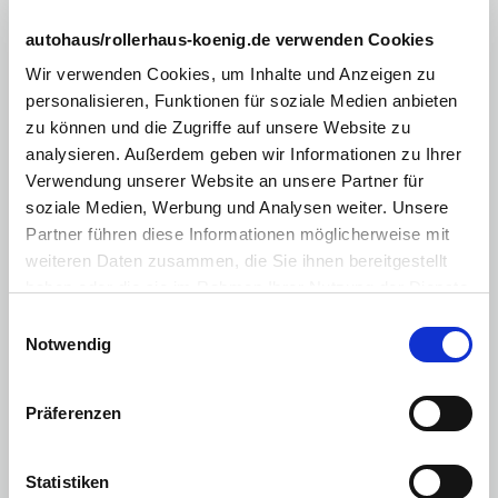
Außenspiegel elektr.
autohaus/rollerhaus-koenig.de verwenden Cookies
Fahrersitz höhenverstellbar
Wir verwenden Cookies, um Inhalte und Anzeigen zu
Innenraumfilter
personalisieren, Funktionen für soziale Medien anbieten
zu können und die Zugriffe auf unsere Website zu
Lederlenkrad
analysieren. Außerdem geben wir Informationen zu Ihrer
Nichtraucherfahrzeug
Verwendung unserer Website an unsere Partner für
soziale Medien, Werbung und Analysen weiter. Unsere
Sitzheizung Vordersitze
Partner führen diese Informationen möglicherweise mit
Zentralverriegelung mit Fernbedienung
weiteren Daten zusammen, die Sie ihnen bereitgestellt
haben oder die sie im Rahmen Ihrer Nutzung der Dienste
Sprachsteuerung
gesammelt haben. Sie geben Einwilligung zu unseren
Einwilligungsauswahl
Touchscreen
Cookies, wenn Sie unsere Webseite weiterhin nutzen.
Notwendig
Android Auto
Apple CarPlay
Präferenzen
Licht
:
Statistiken
LED-Scheinwerfer