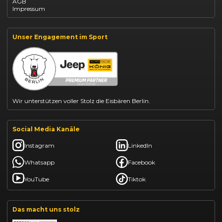
AGB
Dacia Jogger leasen
Impressum
Jeep Compass leasen
Jeep Renegade finanzieren
Suzuki Vitara kaufen
Suzuki Swift finanzieren
Unser Engagement im Sport
BYD Dolphin finanzieren
Kia Ceed finanzieren
Kia Sportage leasen
Mazda CX-30 finanzieren
Citroën C3 leasen
Wir unterstützen voller Stolz die Eisbären Berlin.
Social Media Kanäle
Instagram
LinkedIn
Whatsapp
Facebook
YouTube
Tiktok
Das macht uns stolz