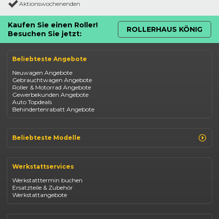
Aktionswochenenden
Kaufen Sie einen Roller!
ROLLERHAUS KÖNIG
Besuchen Sie jetzt:
Beliebteste Angebote
Neuwagen Angebote
Gebrauchtwagen Angebote
Roller & Motorrad Angebote
Gewerbekunden Angebote
Auto Topdeals
Behindertenrabatt Angebote
Beliebteste Modelle
Renault Clio
Renault Captur
Werkstattservices
Opel Corsa
Opel Astra
Werkstatttermin buchen
Fiat 500
Ersatzteile & Zubehör
Dacia Duster
Werkstattangebote
Dacia Sandero
Jeep Compass
Jeep Avenger
Jeep Renegade