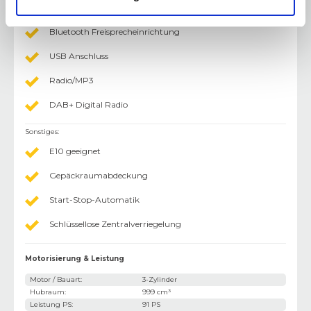
AUX-In Anschluss
Bluetooth Freisprecheinrichtung
USB Anschluss
Radio/MP3
DAB+ Digital Radio
Sonstiges
:
E10 geeignet
Gepäckraumabdeckung
Start-Stop-Automatik
Schlüssellose Zentralverriegelung
Motorisierung & Leistung
Motor / Bauart
:
3-Zylinder
Hubraum
:
999 cm³
Leistung PS
:
91 PS