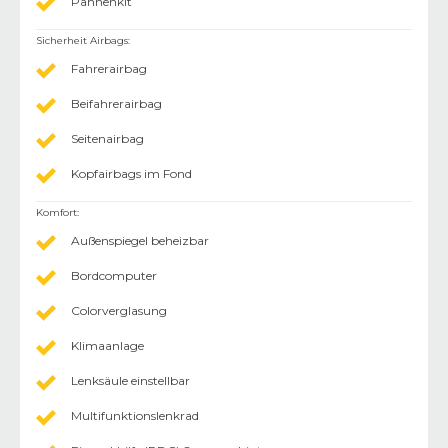
Pannenkit
Sicherheit Airbags
:
Fahrerairbag
Beifahrerairbag
Seitenairbag
Kopfairbags im Fond
Komfort
:
Außenspiegel beheizbar
Bordcomputer
Colorverglasung
Klimaanlage
Lenksäule einstellbar
Multifunktionslenkrad