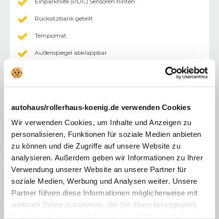
Einparkhilfe (PDC) Sensoren hinten
Rücksitzbank geteilt
Tempomat
Außenspiegel abklappbar
Außenspiegel elektr.
Durchlademoeglichkeit
Fahrersitz höhenverstellbar
autohaus/rollerhaus-koenig.de verwenden Cookies
Innenraumfilter
Wir verwenden Cookies, um Inhalte und Anzeigen zu
personalisieren, Funktionen für soziale Medien anbieten
keyless-Go
zu können und die Zugriffe auf unsere Website zu
Lederlenkrad
analysieren. Außerdem geben wir Informationen zu Ihrer
Verwendung unserer Website an unsere Partner für
Mittelarmlehne
soziale Medien, Werbung und Analysen weiter. Unsere
Multimediasystem
Partner führen diese Informationen möglicherweise mit
weiteren Daten zusammen, die Sie ihnen bereitgestellt
Nichtraucherfahrzeug
haben oder die sie im Rahmen Ihrer Nutzung der Dienste