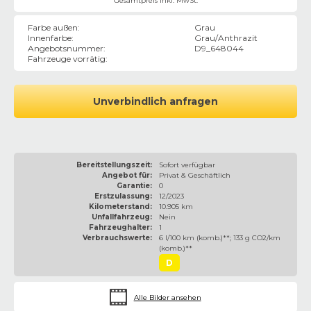
Gesamtpreis inkl. MwSt.
Farbe außen
:
Grau
Innenfarbe
:
Grau/Anthrazit
Angebotsnummer
:
D9_648044
Fahrzeuge vorrätig
:
Unverbindlich anfragen
Bereitstellungszeit:
Sofort verfügbar
Angebot für:
Privat & Geschäftlich
Garantie:
0
Erstzulassung:
12/2023
Kilometerstand:
10.905 km
Unfallfahrzeug:
Nein
Fahrzeughalter:
1
Verbrauchswerte:
6 l/100 km (komb.)**; 133 g CO2/km
(komb.)**
D
Alle Bilder ansehen