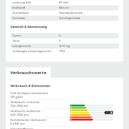
Leistung kW
:
67 kW
Kraftstoff
:
Benzin
Antriebsart
:
Standardantrieb
Getriebe
:
Schaltgetriebe
Gewicht & Abmessung
Türen
:
5
Sitze
:
5
Leergewicht
:
1247 kg
Zulässiges Gesamtgewicht
:
1753
Verbrauchswerte
Verbrauch & Emissionen
CO2-Emission kombiniert
:
133 g/km
Verbrauch innerorts
:
7,50 l/100 km
Verbrauch außerorts
:
5,20 l/100 km
Kombinierter Verbrauch
:
6 l/100 km
Schadstoffklasse
: