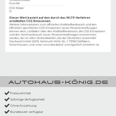
Euro 6d
CO2-Klasse
:
D
Dieser Wert basiert auf den durch das WLTP-Verfahren
ermittelten CO2-Emissionen.
Weitere Informationen zum offiziellen Kraftstoffverbrauch und den
offiziellen spezifischen CO2-Emissionen neuer Personenkraftwagen
können dem‚ Leitfaden über den Kraftstoffverbrauch, die CO2-Emissionen
und den Stromverbrauch neuer Personenkraftwagen entnommen
werden, der an allen Verkaufsstellen, bei der Deutschen Automobil
Treuhand GmbH (DAT), Hellmuth-Hirth-Str. 1, 73760 Ostfildern-
Scharnhausen, und unter
www.dat.de/co2
unentgeltlich erhältlich ist.
Preiswahrheit
Sofortige Verfügbarkeit
Ohne Anzahlung
Bundesweit verfügbar