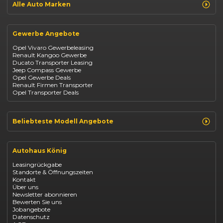
Alle Auto Marken
Suzuki Vitara
Suzuki Swift
Renault
Kia Ceed
Opel
BYD Seal
Gewerbe Angebote
Fiat
Mazda CX-30
Dacia
Citroen C4
Opel Vivaro Gewerbeleasing
Jeep
Renault Kangoo Gewerbe
Suzuki
Ducato Transporter Leasing
BYD
Jeep Compass Gewerbe
Kia
Opel Gewerbe Deals
Mazda
Renault Firmen Transporter
Citroën
Opel Transporter Deals
Abarth
Fiat Professional
Beliebteste Modell Angebote
Renault Clio finanzieren
Renault Arkana Leasing
Autohaus König
Renault Captur Leasing
Opel Corsa finanzieren
Leasingrückgabe
Opel Astra leasen
Standorte & Öffnungszeiten
Opel Mokka kaufen
Kontakt
Opel Grandland finanzieren
Über uns
Opel Vivaro Gewerbeleasing
Newsletter abonnieren
Fiat 500 finanzieren
Bewerten Sie uns
Fiat Panda leasen
Jobangebote
Dacia Duster finanzieren
Datenschutz
Dacia Sandero kaufen