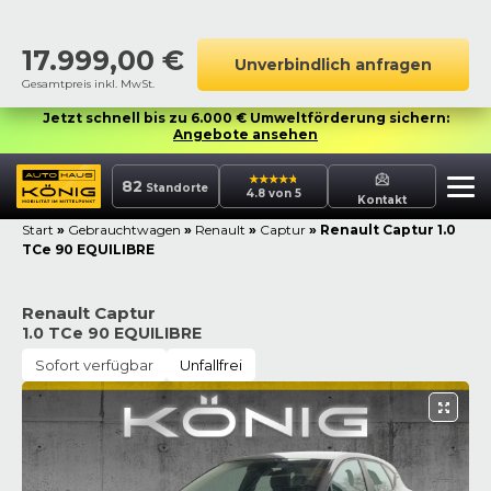
17.999,00
€
Unverbindlich anfragen
Gesamtpreis inkl. MwSt.
Jetzt schnell bis zu 6.000 € Umweltförderung sichern:
Angebote ansehen
82
Standorte
4.8 von 5
Kontakt
Start
»
Gebrauchtwagen
»
Renault
»
Captur
»
Renault Captur 1.0
TCe 90 EQUILIBRE
Renault Captur
1.0 TCe 90 EQUILIBRE
Sofort verfügbar
Unfallfrei