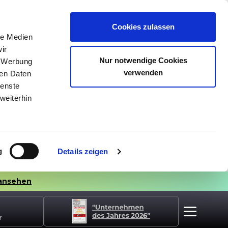
Cookies zulassen
le Medien
ir
Nur notwendige Cookies
, Werbung
verwenden
ren Daten
ienste
weiterhin
g
Details zeigen
ansehen
r