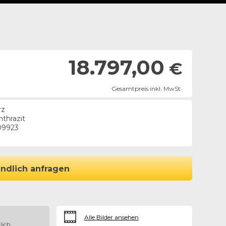
18.797,00
€
Gesamtpreis inkl. MwSt.
rz
nthrazit
09923
ndlich anfragen
Alle Bilder ansehen
lich