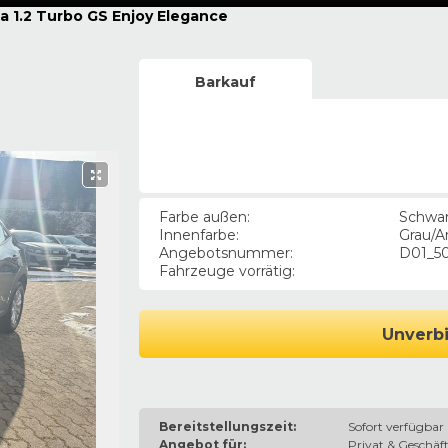
 1.2 Turbo GS Enjoy Elegance
Barkauf
Farbe außen
:
Schwa
Innenfarbe
:
Grau/A
Angebotsnummer
:
D01_5
Fahrzeuge vorrätig
:
Unverbi
Bereitstellungszeit:
Sofort verfügbar
Angebot für:
Privat & Geschäft