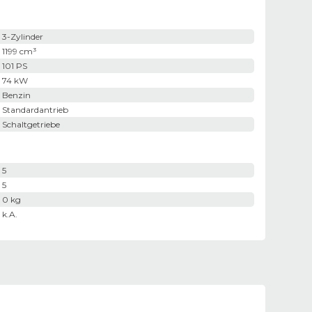
3-Zylinder
1199 cm³
101 PS
74 kW
Benzin
Standardantrieb
Schaltgetriebe
5
5
0 kg
k.A.