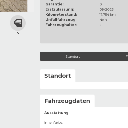
Garantie:
0
Erstzulassung:
09/2023
Kilometerstand:
17.754 km
Unfallfahrzeug:
Nein
Fahrzeughalter:
2
5
Standort
F
Standort
Fahrzeugdaten
Ausstattung
Innenfarbe
: