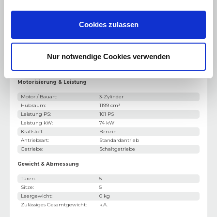
Dachspoiler
Gepäckraumabdeckung
Cookies zulassen
Start-Stop-Automatik
Nur notwendige Cookies verwenden
Winter-Paket
Motorisierung & Leistung
Motor / Bauart
:
3-Zylinder
Hubraum
:
1199 cm³
Leistung PS
:
101 PS
Leistung kW
:
74 kW
Kraftstoff
:
Benzin
Antriebsart
:
Standardantrieb
Getriebe
:
Schaltgetriebe
Gewicht & Abmessung
Türen
:
5
Sitze
:
5
Leergewicht
:
0 kg
Zulässiges Gesamtgewicht
:
k.A.