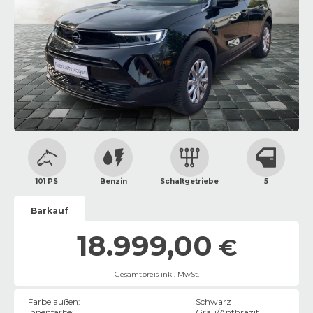
101 PS
Benzin
Schaltgetriebe
5
Barkauf
18.999,00
€
Gesamtpreis inkl. MwSt.
Farbe außen
:
Schwarz
Innenfarbe
:
Grau/Anthrazit