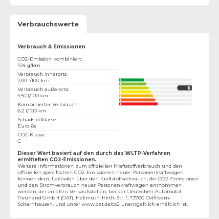
Verbrauchswerte
Verbrauch & Emissionen
CO2-Emission kombiniert
:
104 g/km
Verbrauch innerorts
:
7,00 l/100 km
Verbrauch außerorts
:
5,50 l/100 km
Kombinierter Verbrauch
:
6.2 l/100 km
Schadstoffklasse
:
Euro 6e
CO2-Klasse
:
C
Dieser Wert basiert auf den durch das WLTP-Verfahren
ermittelten CO2-Emissionen.
Weitere Informationen zum offiziellen Kraftstoffverbrauch und den
offiziellen spezifischen CO2-Emissionen neuer Personenkraftwagen
können dem‚ Leitfaden über den Kraftstoffverbrauch, die CO2-Emissionen
und den Stromverbrauch neuer Personenkraftwagen entnommen
werden, der an allen Verkaufsstellen, bei der Deutschen Automobil
Treuhand GmbH (DAT), Hellmuth-Hirth-Str. 1, 73760 Ostfildern-
Scharnhausen, und unter
www.dat.de/co2
unentgeltlich erhältlich ist.