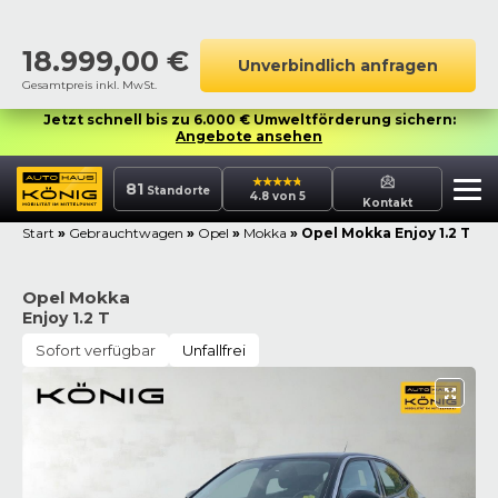
18.999,00
€
Unverbindlich anfragen
Gesamtpreis inkl. MwSt.
Jetzt schnell bis zu 6.000 € Umweltförderung sichern:
Angebote ansehen
81
Standorte
4.8 von 5
Kontakt
Start
»
Gebrauchtwagen
»
Opel
»
Mokka
»
Opel Mokka Enjoy 1.2 T
Opel Mokka
Enjoy 1.2 T
Sofort verfügbar
Unfallfrei