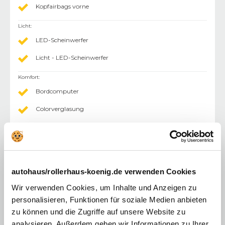
Kopfairbags vorne
Licht
:
LED-Scheinwerfer
Licht - LED-Scheinwerfer
Komfort
:
Bordcomputer
Colorverglasung
Elektr. Fensterheber
Klimaanlage
Einparkhilfe (PDC) Sensoren hinten
autohaus/rollerhaus-koenig.de verwenden Cookies
Einparkhilfe (PDC) mit Kamera
Wir verwenden Cookies, um Inhalte und Anzeigen zu
Sitzheizung
personalisieren, Funktionen für soziale Medien anbieten
zu können und die Zugriffe auf unsere Website zu
Außenspiegel elektr.
analysieren. Außerdem geben wir Informationen zu Ihrer