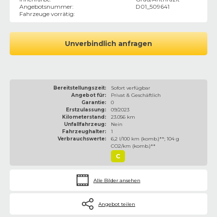
Angebotsnummer
:
D01_509641
Fahrzeuge vorrätig
:
Unverbindlich anfragen
Bereitstellungszeit:
Sofort verfügbar
Angebot für:
Privat & Geschäftlich
Garantie:
0
Erstzulassung:
09/2023
Kilometerstand:
23.056 km
Unfallfahrzeug:
Nein
Fahrzeughalter:
1
Verbrauchswerte:
6,2 l/100 km (komb.)**; 104 g
CO2/km (komb.)**
C
Alle Bilder ansehen
Angebot teilen