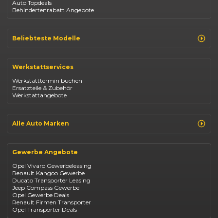
Auto Topdeals
Behindertenrabatt Angebote
Beliebteste Modelle
Renault Clio
Renault Captur
Werkstattservices
Opel Corsa
Opel Astra
Werkstatttermin buchen
Fiat 500
Ersatzteile & Zubehör
Dacia Duster
Werkstattangebote
Dacia Sandero
Jeep Compass
Jeep Avenger
Jeep Renegade
Alle Auto Marken
Suzuki Vitara
Suzuki Swift
Renault
Kia Ceed
Opel
BYD Seal
Gewerbe Angebote
Fiat
Mazda CX-30
Dacia
Citroen C4
Opel Vivaro Gewerbeleasing
Jeep
Renault Kangoo Gewerbe
Suzuki
Ducato Transporter Leasing
BYD
Jeep Compass Gewerbe
Kia
Opel Gewerbe Deals
Mazda
Renault Firmen Transporter
Citroën
Opel Transporter Deals
Abarth