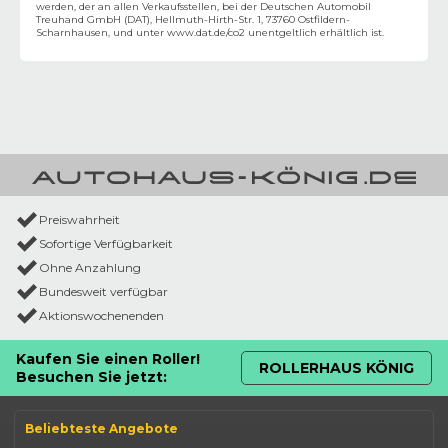
werden, der an allen Verkaufsstellen, bei der Deutschen Automobil
Treuhand GmbH (DAT), Hellmuth-Hirth-Str. 1, 73760 Ostfildern-
Scharnhausen, und unter
www.dat.de/co2
unentgeltlich erhältlich ist.
Preiswahrheit
Sofortige Verfügbarkeit
Ohne Anzahlung
Bundesweit verfügbar
Aktionswochenenden
Kaufen Sie einen Roller!
ROLLERHAUS KÖNIG
Besuchen Sie jetzt:
Beliebteste Angebote