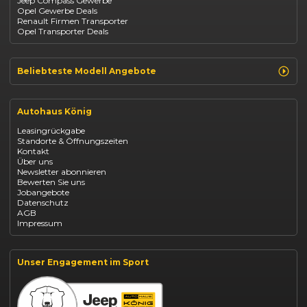
Jeep Compass Gewerbe
Kia
Opel Gewerbe Deals
Mazda
Renault Firmen Transporter
Citroën
Opel Transporter Deals
Abarth
Fiat Professional
Beliebteste Modell Angebote
Renault Clio finanzieren
Renault Arkana Leasing
Autohaus König
Renault Captur Leasing
Opel Corsa finanzieren
Leasingrückgabe
Opel Astra leasen
Standorte & Öffnungszeiten
Opel Mokka kaufen
Kontakt
Opel Grandland finanzieren
Über uns
Opel Vivaro Gewerbeleasing
Newsletter abonnieren
Fiat 500 finanzieren
Bewerten Sie uns
Fiat Panda leasen
Jobangebote
Dacia Duster finanzieren
Datenschutz
Dacia Sandero kaufen
AGB
Dacia Jogger leasen
Impressum
Jeep Compass leasen
Jeep Renegade finanzieren
Suzuki Vitara kaufen
Suzuki Swift finanzieren
Unser Engagement im Sport
BYD Dolphin finanzieren
Kia Ceed finanzieren
Kia Sportage leasen
Mazda CX-30 finanzieren