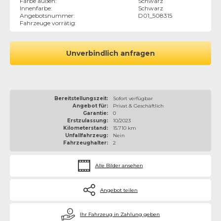
Farbe außen
:
Schwarz
Innenfarbe
:
Schwarz
Angebotsnummer
:
D01_508315
Fahrzeuge vorrätig
:
Unverbindlich anfragen
Bereitstellungszeit:
Sofort verfügbar
Angebot für:
Privat & Geschäftlich
Garantie:
0
Erstzulassung:
10/2023
Kilometerstand:
15.710 km
Unfallfahrzeug:
Nein
Fahrzeughalter:
2
Alle Bilder ansehen
Angebot teilen
€
Ihr Fahrzeug in Zahlung geben