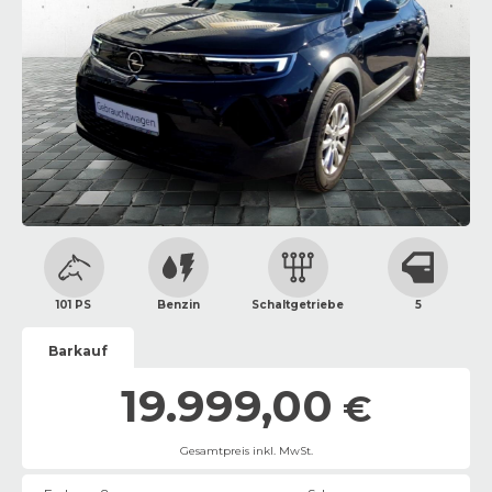
101 PS
Benzin
Schaltgetriebe
5
Barkauf
19.999,00
€
Gesamtpreis inkl. MwSt.