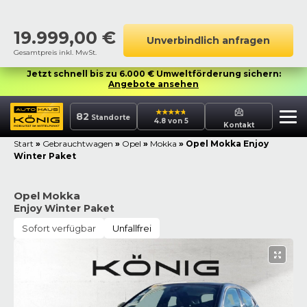
19.999,00
€
Unverbindlich anfragen
Gesamtpreis inkl. MwSt.
Jetzt schnell bis zu 6.000 € Umweltförderung sichern:
Angebote ansehen
82
Standorte
4.8 von 5
Kontakt
Start
»
Gebrauchtwagen
»
Opel
»
Mokka
»
Opel Mokka Enjoy
Winter Paket
Opel Mokka
Enjoy Winter Paket
Sofort verfügbar
Unfallfrei