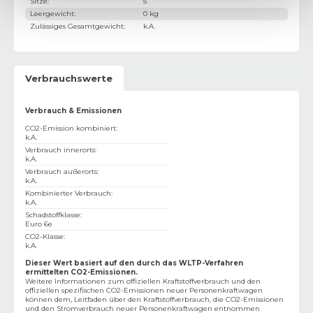
Sitze
:
5
Leergewicht
:
0 kg
Zulässiges Gesamtgewicht
:
k.A.
Verbrauchswerte
Verbrauch & Emissionen
CO2-Emission kombiniert
:
k.A.
Verbrauch innerorts
:
k.A.
Verbrauch außerorts
:
k.A.
Kombinierter Verbrauch
:
k.A.
Schadstoffklasse
:
Euro 6e
CO2-Klasse
:
k.A.
Dieser Wert basiert auf den durch das WLTP-Verfahren
ermittelten CO2-Emissionen.
Weitere Informationen zum offiziellen Kraftstoffverbrauch und den
offiziellen spezifischen CO2-Emissionen neuer Personenkraftwagen
können dem‚ Leitfaden über den Kraftstoffverbrauch, die CO2-Emissionen
und den Stromverbrauch neuer Personenkraftwagen entnommen