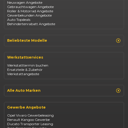
Neuwagen Angebote
Gebrauchtwagen Angebote
Roller & Motorrad Angebote
Gewerbekunden Angebote
Auto Topdeals
Behindertenrabatt Angebote
Beliebteste Modelle
Renault Clio
Renault Captur
Werkstattservices
Opel Corsa
Opel Astra
Werkstatttermin buchen
Fiat 500
Ersatzteile & Zubehör
Dacia Duster
Werkstattangebote
Dacia Sandero
Jeep Compass
Jeep Avenger
Jeep Renegade
Alle Auto Marken
Suzuki Vitara
Suzuki Swift
Renault
Kia Ceed
Opel
BYD Seal
Gewerbe Angebote
Fiat
Mazda CX-30
Dacia
Citroen C4
Opel Vivaro Gewerbeleasing
Jeep
Renault Kangoo Gewerbe
Suzuki
Ducato Transporter Leasing
BYD