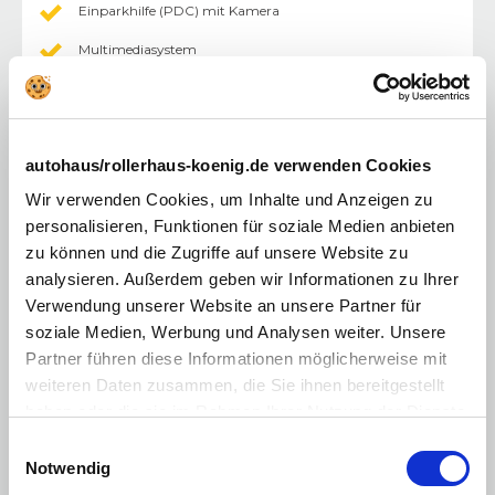
Einparkhilfe (PDC) mit Kamera
Multimediasystem
Zentralverriegelung mit Fernbedienung
Elektr. Fensterheber vorne/hinten
autohaus/rollerhaus-koenig.de verwenden Cookies
Touchscreen
Wir verwenden Cookies, um Inhalte und Anzeigen zu
Volldigitales Kombiinstrument
personalisieren, Funktionen für soziale Medien anbieten
Android Auto
zu können und die Zugriffe auf unsere Website zu
analysieren. Außerdem geben wir Informationen zu Ihrer
Apple CarPlay
Verwendung unserer Website an unsere Partner für
Licht
:
soziale Medien, Werbung und Analysen weiter. Unsere
LED-Scheinwerfer
Partner führen diese Informationen möglicherweise mit
weiteren Daten zusammen, die Sie ihnen bereitgestellt
Sonstiges
:
haben oder die sie im Rahmen Ihrer Nutzung der Dienste
LM-Felgen
gesammelt haben. Sie geben Einwilligung zu unseren
Einwilligungsauswahl
Cookies, wenn Sie unsere Webseite weiterhin nutzen.
Notwendig
E10 geeignet