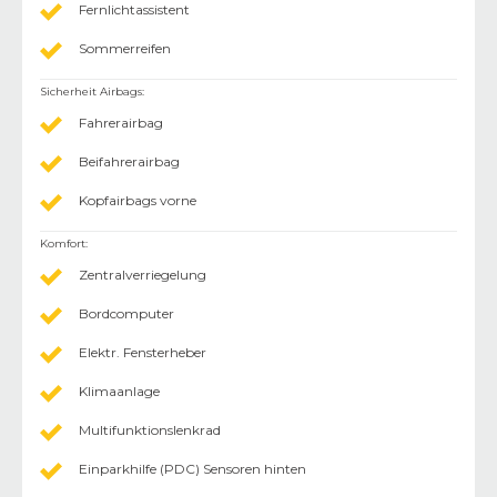
Fernlichtassistent
Sommerreifen
Sicherheit Airbags
:
Fahrerairbag
Beifahrerairbag
Kopfairbags vorne
Komfort
:
Zentralverriegelung
Bordcomputer
Elektr. Fensterheber
Klimaanlage
Multifunktionslenkrad
Einparkhilfe (PDC) Sensoren hinten