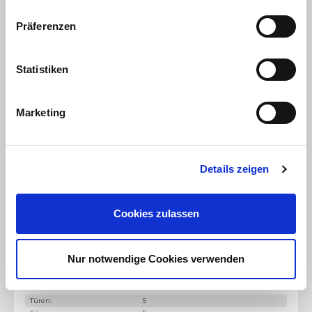
Winter-Paket
Präferenzen
Multimedia
:
Freisprecheinrichtung
Statistiken
Bluetooth Freisprecheinrichtung
Radio/MP3
Marketing
DAB+ Digital Radio
Motorisierung & Leistung
Details zeigen
Motor / Bauart
:
3-Zylinder
Hubraum
:
1199 cm³
Leistung PS
:
101 PS
Cookies zulassen
Leistung kW
:
74 kW
Kraftstoff
:
Benzin
Antriebsart
:
Standardantrieb
Nur notwendige Cookies verwenden
Getriebe
:
Schaltgetriebe
Gewicht & Abmessung
Türen
:
5