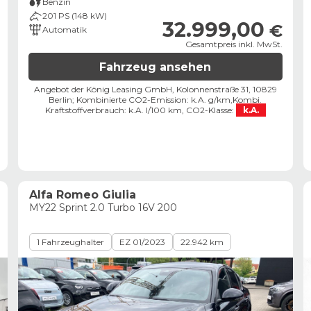
Benzin
201 PS (148 kW)
32.999,00
€
Automatik
Gesamtpreis inkl. MwSt.
Fahrzeug ansehen
Angebot der König Leasing GmbH, Kolonnenstraße 31, 10829
Berlin;
Kombinierte CO2-Emission: k.A. g/km,
Kombi.
Kraftstoffverbrauch: k.A. l/100 km,
CO2-Klasse:
k.A.
Alfa Romeo Giulia
MY22 Sprint 2.0 Turbo 16V 200
1 Fahrzeughalter
EZ 01/2023
22.942 km