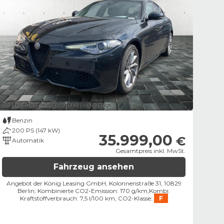
Bild zeigt Beispielabbildung des Fahrzeugs
Benzin
200 PS (147 kW)
35.999,00
€
Automatik
Gesamtpreis inkl. MwSt.
Fahrzeug ansehen
Angebot der König Leasing GmbH, Kolonnenstraße 31, 10829
Berlin;
Kombinierte CO2-Emission: 170 g/km,
Kombi.
Kraftstoffverbrauch: 7,5 l/100 km,
CO2-Klasse:
F