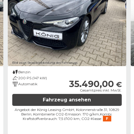
Bild zeigt Beispielabbildung des Fahrzeugs
Benzin
200 PS (147 kW)
35.490,00
€
Automatik
Gesamtpreis inkl. MwSt.
Fahrzeug ansehen
Angebot der König Leasing GmbH, Kolonnenstraße 31, 10829
Berlin;
Kombinierte CO2-Emission: 170 g/km,
Kombi.
Kraftstoffverbrauch: 7,5 l/100 km,
CO2-Klasse:
F