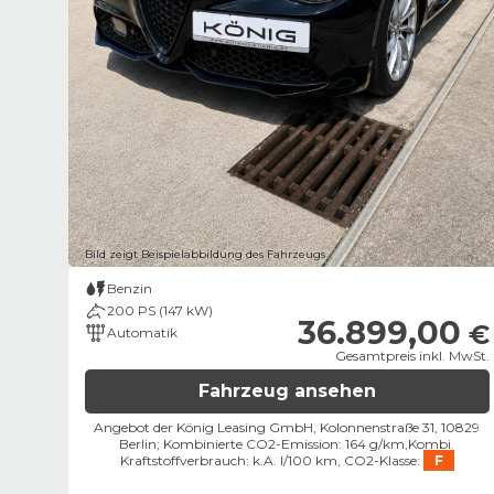
Bild zeigt Beispielabbildung des Fahrzeugs
Benzin
200 PS (147 kW)
36.899,00
€
Automatik
Gesamtpreis inkl. MwSt.
Fahrzeug ansehen
Angebot der König Leasing GmbH, Kolonnenstraße 31, 10829
Berlin;
Kombinierte CO2-Emission: 164 g/km,
Kombi.
Kraftstoffverbrauch: k.A. l/100 km,
CO2-Klasse:
F