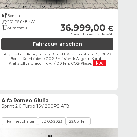
Bild zeigt Beispielabbildung des Fahrzeugs
Benzin
201 PS (148 kW)
36.999,00
€
Automatik
Gesamtpreis inkl. MwSt.
Fahrzeug ansehen
Angebot der König Leasing GmbH, Kolonnenstraße 31, 10829
Berlin;
Kombinierte CO2-Emission: k.A. g/km,
Kombi.
Kraftstoffverbrauch: k.A. l/100 km,
CO2-Klasse:
k.A.
Alfa Romeo Giulia
Sprint 2.0 Turbo 16V 200PS AT8
1 Fahrzeughalter
EZ 02/2023
22.831 km