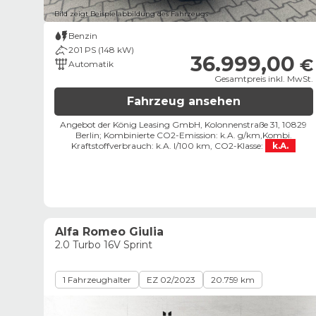
Bild zeigt Beispielabbildung des Fahrzeugs
Benzin
201 PS (148 kW)
36.999,00
€
Automatik
Gesamtpreis inkl. MwSt.
Fahrzeug ansehen
Angebot der König Leasing GmbH, Kolonnenstraße 31, 10829
Berlin;
Kombinierte CO2-Emission: k.A. g/km,
Kombi.
Kraftstoffverbrauch: k.A. l/100 km,
CO2-Klasse:
k.A.
Alfa Romeo Giulia
2.0 Turbo 16V Sprint
1 Fahrzeughalter
EZ 02/2023
20.759 km