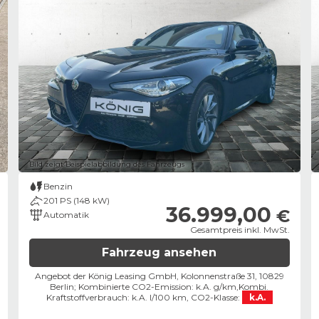
Bild zeigt Beispielabbildung des Fahrzeugs
Benzin
201 PS (148 kW)
36.999,00
€
Automatik
Gesamtpreis inkl. MwSt.
Fahrzeug ansehen
Angebot der König Leasing GmbH, Kolonnenstraße 31, 10829
Berlin;
Kombinierte CO2-Emission: k.A. g/km,
Kombi.
Kraftstoffverbrauch: k.A. l/100 km,
CO2-Klasse:
k.A.