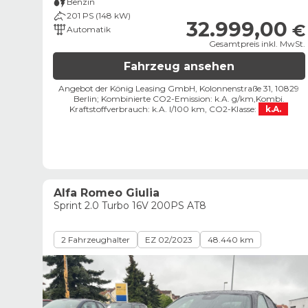
Benzin
201 PS (148 kW)
32.999,00
€
Automatik
Gesamtpreis inkl. MwSt.
Fahrzeug ansehen
Angebot der König Leasing GmbH, Kolonnenstraße 31, 10829
Berlin;
Kombinierte CO2-Emission: k.A. g/km,
Kombi.
Kraftstoffverbrauch: k.A. l/100 km,
CO2-Klasse:
k.A.
Alfa Romeo Giulia
Sprint 2.0 Turbo 16V 200PS AT8
2 Fahrzeughalter
EZ 02/2023
48.440 km