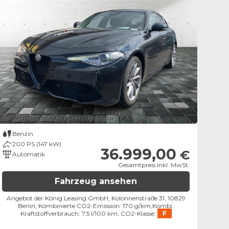
Bild zeigt Beispielabbildung des Fahrzeugs
Benzin
200 PS (147 kW)
36.999,00
€
Automatik
Gesamtpreis inkl. MwSt.
Fahrzeug ansehen
Angebot der König Leasing GmbH, Kolonnenstraße 31, 10829
Berlin;
Kombinierte CO2-Emission: 170 g/km,
Kombi.
Kraftstoffverbrauch: 7,5 l/100 km,
CO2-Klasse:
F