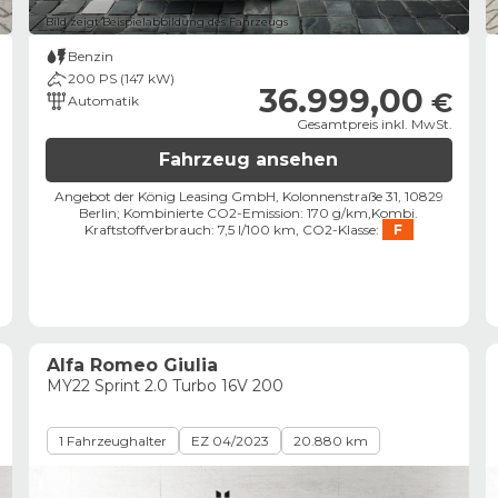
Bild zeigt Beispielabbildung des Fahrzeugs
Benzin
200 PS (147 kW)
36.999,00
€
Automatik
Gesamtpreis inkl. MwSt.
Fahrzeug ansehen
Angebot der König Leasing GmbH, Kolonnenstraße 31, 10829
Berlin;
Kombinierte CO2-Emission: 170 g/km,
Kombi.
Kraftstoffverbrauch: 7,5 l/100 km,
CO2-Klasse:
F
Alfa Romeo Giulia
MY22 Sprint 2.0 Turbo 16V 200
1 Fahrzeughalter
EZ 04/2023
20.880 km