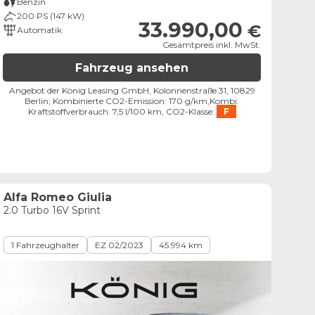
Benzin
200 PS (147 kW)
33.990,00
€
Automatik
Gesamtpreis inkl. MwSt.
Fahrzeug ansehen
Angebot der König Leasing GmbH, Kolonnenstraße 31, 10829
Berlin;
Kombinierte CO2-Emission: 170 g/km,
Kombi.
Kraftstoffverbrauch: 7,5 l/100 km,
CO2-Klasse:
F
Alfa Romeo Giulia
2.0 Turbo 16V Sprint
1 Fahrzeughalter
EZ 02/2023
45.994 km