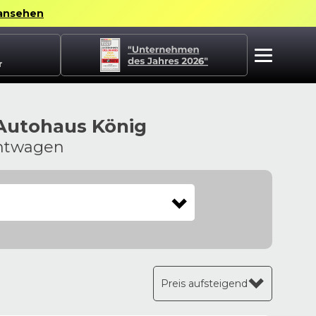
ansehen
r
 Autohaus König
chtwagen
Preis aufsteigend