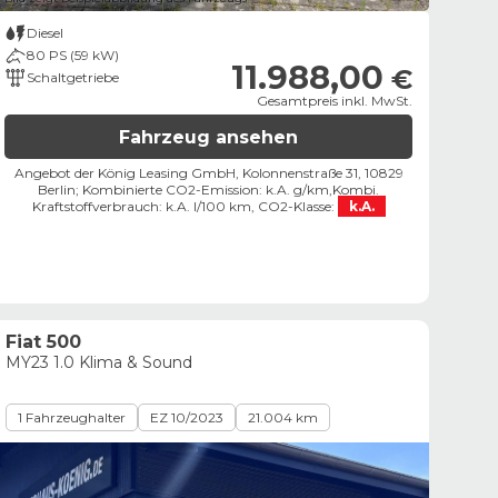
Diesel
80 PS (59 kW)
11.988,00
€
Schaltgetriebe
Gesamtpreis inkl. MwSt.
Fahrzeug ansehen
Angebot der König Leasing GmbH, Kolonnenstraße 31, 10829
Berlin;
Kombinierte CO2-Emission: k.A. g/km,
Kombi.
Kraftstoffverbrauch: k.A. l/100 km,
CO2-Klasse:
k.A.
Fiat 500
MY23 1.0 Klima & Sound
1 Fahrzeughalter
EZ 10/2023
21.004 km