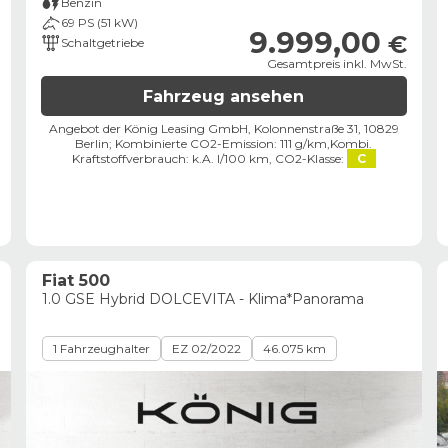
Benzin
69 PS (51 kW)
9.999,00
€
Schaltgetriebe
Gesamtpreis inkl. MwSt.
Fahrzeug ansehen
Angebot der König Leasing GmbH, Kolonnenstraße 31, 10829
Berlin;
Kombinierte CO2-Emission: 111 g/km,
Kombi.
Kraftstoffverbrauch: k.A. l/100 km,
CO2-Klasse:
C
Fiat 500
1.0 GSE Hybrid DOLCEVITA - Klima*Panorama
1 Fahrzeughalter
EZ 02/2022
46.075 km