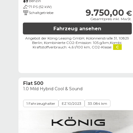
Benzin
71 PS (52 kW)
9.750,00
€
Schaltgetriebe
Gesamtpreis inkl. MwSt.
Fahrzeug ansehen
Angebot der König Leasing GmbH, Kolonnenstraße 31, 10829
Berlin;
Kombinierte CO2-Emission: 105 g/km,
Kombi.
Kraftstoffverbrauch: 4,6 l/100 km,
CO2-Klasse:
C
Fiat 500
1.0 Mild Hybrid Cool & Sound
1 Fahrzeughalter
EZ 10/2023
33.084 km