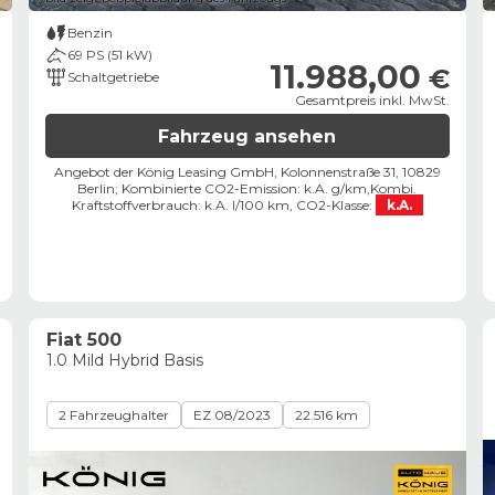
Benzin
69 PS (51 kW)
11.988,00
€
Schaltgetriebe
Gesamtpreis inkl. MwSt.
Fahrzeug ansehen
Angebot der König Leasing GmbH, Kolonnenstraße 31, 10829
Berlin;
Kombinierte CO2-Emission: k.A. g/km,
Kombi.
Kraftstoffverbrauch: k.A. l/100 km,
CO2-Klasse:
k.A.
Fiat 500
1.0 Mild Hybrid Basis
2 Fahrzeughalter
EZ 08/2023
22.516 km