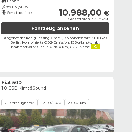
Benzin
69 PS (51 kW)
10.988,00
€
Schaltgetriebe
Gesamtpreis inkl. MwSt.
Fahrzeug ansehen
Angebot der König Leasing GmbH, Kolonnenstraße 31, 10829
Berlin;
Kombinierte CO2-Emission: 106 g/km,
Kombi.
Kraftstoffverbrauch: 4,6 l/100 km,
CO2-Klasse:
C
Fiat 500
1.0 GSE Klima&Sound
2 Fahrzeughalter
EZ 08/2023
29.832 km