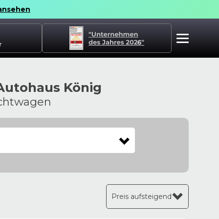
ansehen
r
 Autohaus König
uchtwagen
Preis aufsteigend