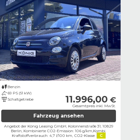
Bild zeigt Beispielabbildung des Fahrzeugs
Benzin
69 PS (51 kW)
11.996,00
€
Schaltgetriebe
Gesamtpreis inkl. MwSt.
Fahrzeug ansehen
Angebot der König Leasing GmbH, Kolonnenstraße 31, 10829
Berlin;
Kombinierte CO2-Emission: 106 g/km,
Kombi.
Kraftstoffverbrauch: 4,7 l/100 km,
CO2-Klasse:
C