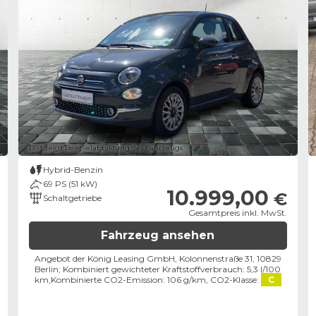
Bild zeigt Beispielabbildung des Fahrzeugs
Hybrid-Benzin
69 PS (51 kW)
10.999,00
€
Schaltgetriebe
Gesamtpreis inkl. MwSt.
Fahrzeug ansehen
Angebot der König Leasing GmbH, Kolonnenstraße 31, 10829
Berlin;
Kombiniert gewichteter Kraftstoffverbrauch: 5,3 l/100
km,
Kombinierte CO2-Emission: 106 g/km,
CO2-Klasse:
C