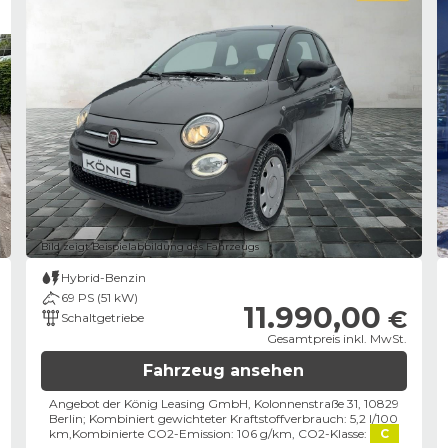
Bild zeigt Beispielabbildung des Fahrzeugs
Hybrid-Benzin
69 PS (51 kW)
11.990,00
€
Schaltgetriebe
Gesamtpreis inkl. MwSt.
Fahrzeug ansehen
Angebot der König Leasing GmbH, Kolonnenstraße 31, 10829
Berlin;
Kombiniert gewichteter Kraftstoffverbrauch: 5,2 l/100
km,
Kombinierte CO2-Emission: 106 g/km,
CO2-Klasse:
C