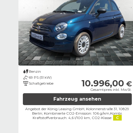
Bild zeigt Beispielabbildung des Fahrzeugs
Benzin
69 PS (51 kW)
10.996,00
€
Schaltgetriebe
Gesamtpreis inkl. MwSt.
Fahrzeug ansehen
Angebot der König Leasing GmbH, Kolonnenstraße 31, 10829
Berlin;
Kombinierte CO2-Emission: 106 g/km,
Kombi.
Kraftstoffverbrauch: 4,6 l/100 km,
CO2-Klasse:
C