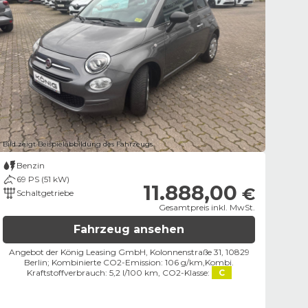
Bild zeigt Beispielabbildung des Fahrzeugs
Benzin
69 PS (51 kW)
11.888,00
€
Schaltgetriebe
Gesamtpreis inkl. MwSt.
Fahrzeug ansehen
Angebot der König Leasing GmbH, Kolonnenstraße 31, 10829
Berlin;
Kombinierte CO2-Emission: 106 g/km,
Kombi.
Kraftstoffverbrauch: 5,2 l/100 km,
CO2-Klasse:
C