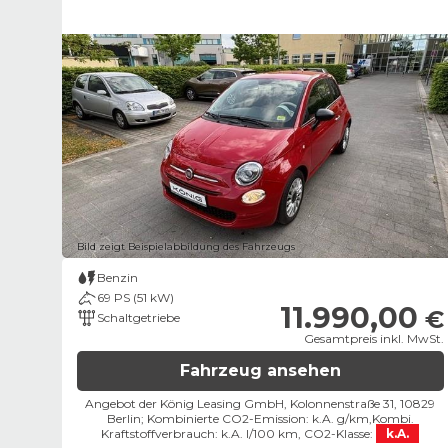
Bild zeigt Beispielabbildung des Fahrzeugs
Benzin
69 PS (51 kW)
11.990,00
€
Schaltgetriebe
Gesamtpreis inkl. MwSt.
Fahrzeug ansehen
Angebot der König Leasing GmbH, Kolonnenstraße 31, 10829
Berlin;
Kombinierte CO2-Emission: k.A. g/km,
Kombi.
Kraftstoffverbrauch: k.A. l/100 km,
CO2-Klasse:
k.A.