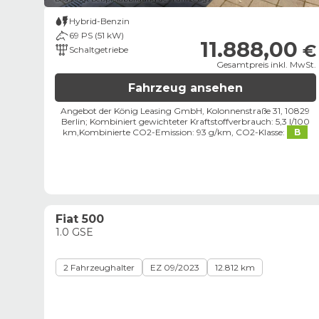
Hybrid-Benzin
69 PS (51 kW)
11.888,00
€
Schaltgetriebe
Gesamtpreis inkl. MwSt.
Fahrzeug ansehen
Angebot der König Leasing GmbH, Kolonnenstraße 31, 10829
Berlin;
Kombiniert gewichteter Kraftstoffverbrauch: 5,3 l/100
km,
Kombinierte CO2-Emission: 93 g/km,
CO2-Klasse:
B
Fiat 500
1.0 GSE
2 Fahrzeughalter
EZ 09/2023
12.812 km