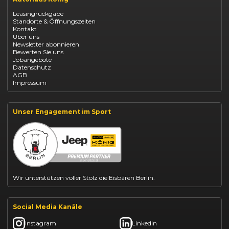
Opel Corsa finanzieren
Leasingrückgabe
Opel Astra leasen
Standorte & Öffnungszeiten
Opel Mokka kaufen
Kontakt
Opel Grandland finanzieren
Über uns
Opel Vivaro Gewerbeleasing
Newsletter abonnieren
Fiat 500 finanzieren
Bewerten Sie uns
Fiat Panda leasen
Jobangebote
Dacia Duster finanzieren
Datenschutz
Dacia Sandero kaufen
AGB
Dacia Jogger leasen
Impressum
Jeep Compass leasen
Jeep Renegade finanzieren
Suzuki Vitara kaufen
Suzuki Swift finanzieren
Unser Engagement im Sport
BYD Dolphin finanzieren
Kia Ceed finanzieren
Kia Sportage leasen
Mazda CX-30 finanzieren
Citroën C3 leasen
Wir unterstützen voller Stolz die Eisbären Berlin.
Social Media Kanäle
Instagram
LinkedIn