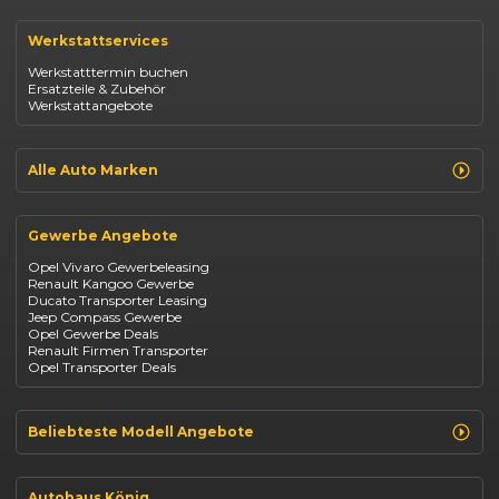
Renault Clio
Renault Captur
Werkstattservices
Opel Corsa
Opel Astra
Werkstatttermin buchen
Fiat 500
Ersatzteile & Zubehör
Dacia Duster
Werkstattangebote
Dacia Sandero
Jeep Compass
Jeep Avenger
Jeep Renegade
Alle Auto Marken
Suzuki Vitara
Suzuki Swift
Renault
Kia Ceed
Opel
BYD Seal
Gewerbe Angebote
Fiat
Mazda CX-30
Dacia
Citroen C4
Opel Vivaro Gewerbeleasing
Jeep
Renault Kangoo Gewerbe
Suzuki
Ducato Transporter Leasing
BYD
Jeep Compass Gewerbe
Kia
Opel Gewerbe Deals
Mazda
Renault Firmen Transporter
Citroën
Opel Transporter Deals
Abarth
Fiat Professional
Beliebteste Modell Angebote
Renault Clio finanzieren
Renault Arkana Leasing
Autohaus König
Renault Captur Leasing