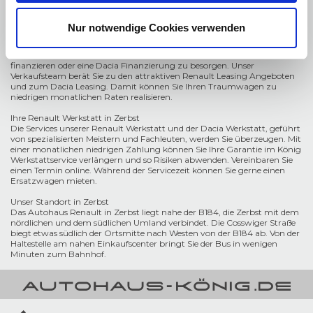
in Zahlung. Unsere Zerbster Sophie wurde Zarin im fernen Russland. Bei
uns sind Sie als Kunde König, ohne eine so weite Reise antreten zu
müssen.
Nur notwendige Cookies verwenden
Für den Fürsten hier war es nicht immer leicht, seinen Haushalt finanziell
in Ordnung zu halten. Es ist heute viel einfacher, einen Renault zu
finanzieren oder eine Dacia Finanzierung zu besorgen. Unser
Verkaufsteam berät Sie zu den attraktiven Renault Leasing Angeboten
und zum Dacia Leasing. Damit können Sie Ihren Traumwagen zu
niedrigen monatlichen Raten realisieren.
Ihre Renault Werkstatt in Zerbst
Die Services unserer Renault Werkstatt und der Dacia Werkstatt, geführt
von spezialisierten Meistern und Fachleuten, werden Sie überzeugen. Mit
einer monatlichen niedrigen Zahlung können Sie Ihre Garantie im König
Werkstattservice verlängern und so Risiken abwenden. Vereinbaren Sie
einen Termin online. Während der Servicezeit können Sie gerne einen
Ersatzwagen mieten.
Unser Standort in Zerbst
Das Autohaus Renault in Zerbst liegt nahe der B184, die Zerbst mit dem
nördlichen und dem südlichen Umland verbindet. Die Cosswiger Straße
biegt etwas südlich der Ortsmitte nach Westen von der B184 ab. Von der
Haltestelle am nahen Einkaufscenter bringt Sie der Bus in wenigen
Minuten zum Bahnhof.