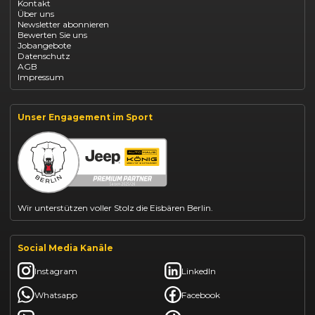
Kontakt
Opel Grandland finanzieren
Über uns
Opel Vivaro Gewerbeleasing
Newsletter abonnieren
Fiat 500 finanzieren
Bewerten Sie uns
Fiat Panda leasen
Jobangebote
Dacia Duster finanzieren
Datenschutz
Dacia Sandero kaufen
AGB
Dacia Jogger leasen
Impressum
Jeep Compass leasen
Jeep Renegade finanzieren
Suzuki Vitara kaufen
Suzuki Swift finanzieren
Unser Engagement im Sport
BYD Dolphin finanzieren
Kia Ceed finanzieren
Kia Sportage leasen
Mazda CX-30 finanzieren
Citroën C3 leasen
Wir unterstützen voller Stolz die Eisbären Berlin.
Social Media Kanäle
Instagram
LinkedIn
Whatsapp
Facebook