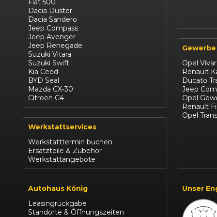
Fiat 500
Dacia Duster
Dacia Sandero
Jeep Compass
Jeep Avenger
Jeep Renegade
Gewerbe
Suzuki Vitara
Suzuki Swift
Opel Viva
Kia Ceed
Renault 
BYD Seal
Ducato Tr
Mazda CX-30
Jeep Com
Citroen C4
Opel Gewe
Renault F
Opel Trans
Werkstattservices
Werkstatttermin buchen
Ersatzteile & Zubehör
Werkstattangebote
Autohaus König
Unser En
Leasingrückgabe
Standorte & Öffnungszeiten