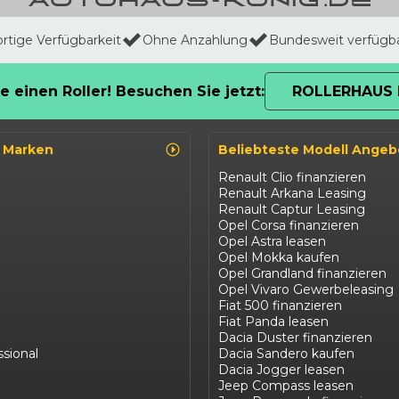
ortige Verfügbarkeit
Ohne Anzahlung
Bundesweit verfügb
e einen Roller! Besuchen Sie jetzt:
ROLLERHAUS 
o Marken
Beliebteste Modell Angeb
Renault Clio finanzieren
Renault Arkana Leasing
Renault Captur Leasing
Opel Corsa finanzieren
Opel Astra leasen
Opel Mokka kaufen
Opel Grandland finanzieren
Opel Vivaro Gewerbeleasing
Fiat 500 finanzieren
Fiat Panda leasen
Dacia Duster finanzieren
ssional
Dacia Sandero kaufen
Dacia Jogger leasen
Jeep Compass leasen