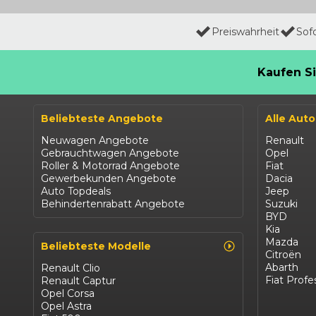
Preiswahrheit
Sof
Kaufen Si
Beliebteste Angebote
Alle Aut
Neuwagen Angebote
Renault
Gebrauchtwagen Angebote
Opel
Roller & Motorrad Angebote
Fiat
Gewerbekunden Angebote
Dacia
Auto Topdeals
Jeep
Behindertenrabatt Angebote
Suzuki
BYD
Kia
Mazda
Beliebteste Modelle
Citroën
Abarth
Renault Clio
Fiat Profe
Renault Captur
Opel Corsa
Opel Astra