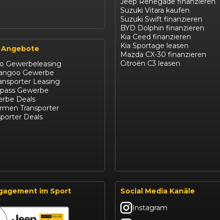
Jeep Renegade finanzieren
Suzuki Vitara kaufen
Suzuki Swift finanzieren
BYD Dolphin finanzieren
Kia Ceed finanzieren
Kia Sportage leasen
 Angebote
Mazda CX-30 finanzieren
Citroën C3 leasen
ro Gewerbeleasing
Kangoo Gewerbe
ansporter Leasing
pass Gewerbe
rbe Deals
irmen Transporter
porter Deals
gagement im Sport
Social Media Kanäle
Instagram