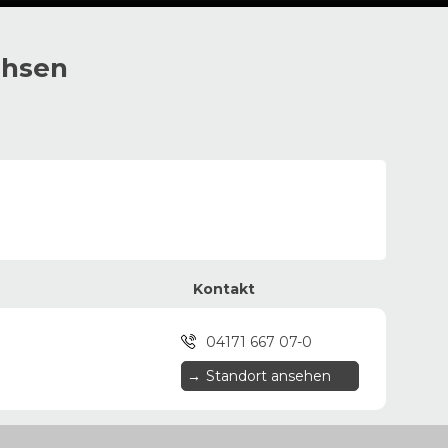
chsen
Kontakt
04171 667 07-0
→
Standort ansehen