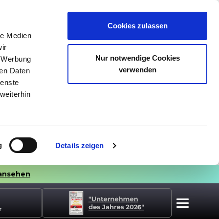
Cookies zulassen
le Medien
ir
Nur notwendige Cookies
, Werbung
verwenden
ren Daten
ienste
weiterhin
g
Details zeigen
ansehen
r