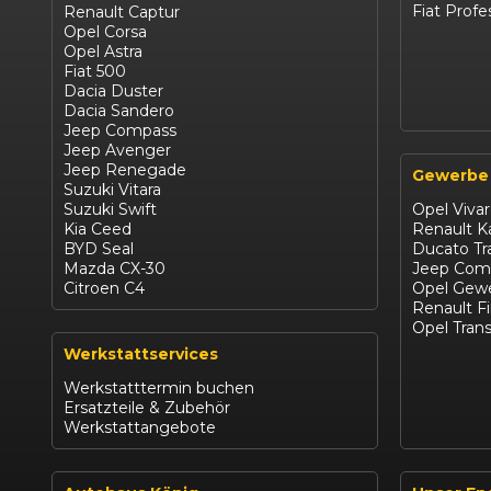
Fiat Profe
Renault Captur
Opel Corsa
Opel Astra
Fiat 500
Dacia Duster
Dacia Sandero
Jeep Compass
Jeep Avenger
Jeep Renegade
Gewerbe
Suzuki Vitara
Suzuki Swift
Opel Viva
Kia Ceed
Renault 
BYD Seal
Ducato Tr
Mazda CX-30
Jeep Com
Citroen C4
Opel Gewe
Renault F
Opel Trans
Werkstattservices
Werkstatttermin buchen
Ersatzteile & Zubehör
Werkstattangebote