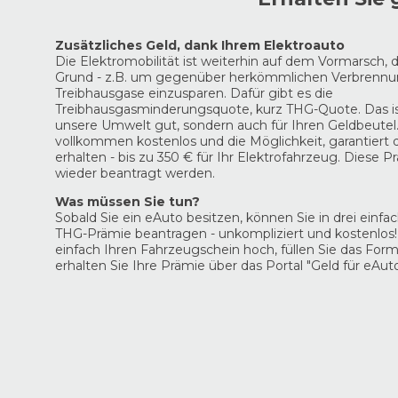
Zusätzliches Geld, dank Ihrem Elektroauto
Die Elektromobilität ist weiterhin auf dem Vormarsch,
Grund - z.B. um gegenüber herkömmlichen Verbrenn
Treibhausgase einzusparen. Dafür gibt es die
Treibhausgasminderungsquote, kurz THG-Quote. Das ist
unsere Umwelt gut, sondern auch für Ihren Geldbeutel.
vollkommen kostenlos und die Möglichkeit, garantiert 
erhalten - bis zu 350 € für Ihr Elektrofahrzeug. Diese P
wieder beantragt werden.
Was müssen Sie tun?
Sobald Sie ein eAuto besitzen, können Sie in drei einfa
THG-Prämie beantragen - unkompliziert und kostenlos!
einfach Ihren Fahrzeugschein hoch, füllen Sie das For
erhalten Sie Ihre Prämie über das Portal "Geld für eAuto