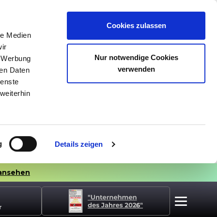
Cookies zulassen
le Medien
ir
Nur notwendige Cookies
, Werbung
verwenden
ren Daten
ienste
weiterhin
g
Details zeigen
ansehen
r