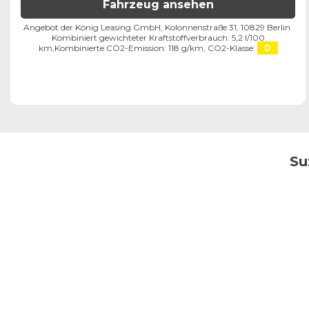
Fahrzeug ansehen
Angebot der König Leasing GmbH, Kolonnenstraße 31, 10829 Berlin ​
Kombiniert gewichteter Kraftstoffverbrauch: 5,2 l/100
km,
Kombinierte CO2-Emission: 118 g/km,
CO2-Klasse:
D
Su