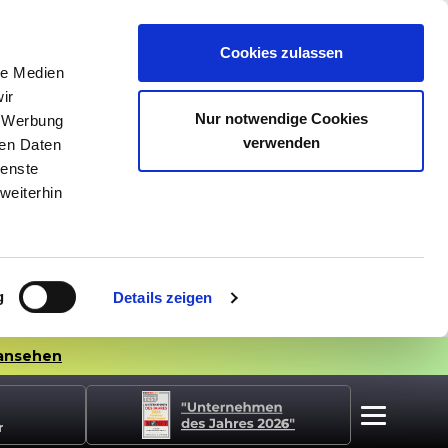
Cookies zulassen
le Medien
ir
Nur notwendige Cookies
, Werbung
verwenden
ren Daten
ienste
weiterhin
g
Details zeigen
ansehen
r