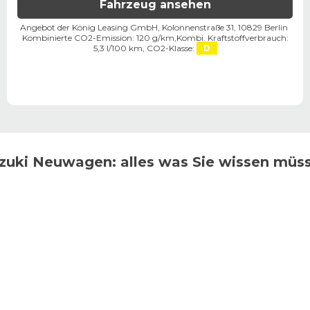
Fahrzeug ansehen
Angebot der König Leasing GmbH, Kolonnenstraße 31, 10829 Berlin ​
Kombinierte CO2-Emission: 120 g/km,
Kombi. Kraftstoffverbrauch:
5,3 l/100 km,
CO2-Klasse:
D
zuki
Neuwagen: alles was Sie wissen müs