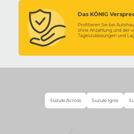
Konfigurations-Tipp:
Der
Across
rollt serienmäßig a
Reichweite von bis zu 75 km für das tägliche emissions
Das KÖNIG Verspre
Profitieren Sie bei Autoh
ohne Anzahlung und der vo
Tageszulassungen und Lag
Suzuki Across
Suzuki Ignis
Su