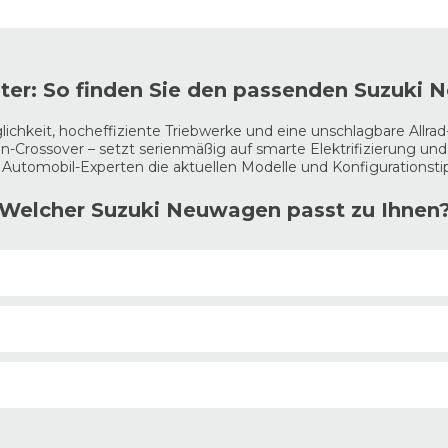
ter: So finden Sie den passenden Suzuki
chkeit, hocheffiziente Triebwerke und eine unschlagbare Allrad
Crossover – setzt serienmäßig auf smarte Elektrifizierung und
Automobil-Experten die aktuellen Modelle und Konfigurationst
Welcher Suzuki Neuwagen passt zu Ihnen
 der
Ignis
definiert als Micro-SUV eine völlig eigene, extrem über
 Hybrid
(1.2 Dualjet) ist ein Musterknabe beim Verbrauch. Kombi
orderrädern automatisch zuschaltet.
kpit für Familie, Hobbys und Anhängerbetrieb.
Vitara
und
S-Cros
Boosterjet Turbomotor als Mild-Hybrid kombiniert mit dem Suzuki
 anwählen.
uren Oberklasse-Komfort und ein hocheffizientes Antriebskonze