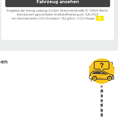
Fahrzeug ansehen
Angebot der König Leasing GmbH, Kolonnenstraße 31, 10829 Berlin ​
Kombiniert gewichteter Kraftstoffverbrauch: 5,8 l/100
km,
Kombinierte CO2-Emission: 132 g/km,
CO2-Klasse:
D
sen
»
»
»
A
H
K
k
a
ä
u
u
t
u
fi
f
e
b
g
e
g
ll