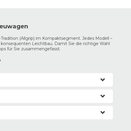
 Neuwagen
-Tradition (Allgrip) im Kompaktsegment. Jedes Modell –
 konsequenten Leichtbau. Damit Sie die richtige Wahl
ipps für Sie zusammengefasst.
?
sichtliche Fahrzeugklasse.
nieren Sie ihn auf Wunsch mit dem Suzuki Allgrip Auto
s
sind die Allrounder-SUV für jeden Einsatz.
 Allgrip Select System. Per Drehregler können Sie vier
pt für maximale Langstrecken-Performance.