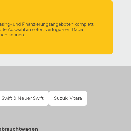
s Suzuki Automatikgetriebe mit einer rein elektrischen
easing- und Finanzierungsangeboten komplett
roße Auswahl an sofort verfügbaren Dacia
ehen können.
 Swift & Neuer Swift
Suzuki Vitara
Gebrauchtwagen