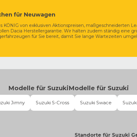
ls starker Plug-in-Hybrid vom Band. Er kombiniert ein stufenlose
freie Pendeln.
chen für Neuwagen
aus KÖNIG von exklusiven Aktionspreisen, maßgeschneiderten L
llen Dacia Herstellergarantie. Wir halten zudem ständig eine g
erfahrzeugen für Sie bereit, damit Sie lange Wartezeiten umg
Modelle für
Suzuki
Modelle für
Suzuki
zuki Jimny
Suzuki S-Cross
Suzuki Swace
Suzuki
Standorte für Suzuki 