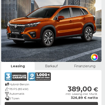
Bild zeigt Beispielabbildung des Fahrzeugs
Leasing
Barkauf
Finanzierung
Hybrid-Benzin
389,00
€
115 PS (85 kW)
Automatik
mtl. Leasing inkl. MwSt.
326,89 € netto
5 Türen