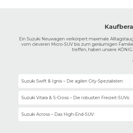
Kaufbera
Ein Suzuki Neuwagen verkörpert maximale Alltagstaugli
vom cleveren Micro-SUV bis zum geräumigen Familien-
treffen, haben unsere KÖNIG 
Suzuki Swift & Ignis – Die agilen City-Spezialisten:
Der
Swift
überzeugt als sportlich-leichter Kleinwagen,
Suzuki Vitara & S-Cross – Die robusten Freizeit-SUVs:
Konfigurations-Tipp:
Der serienmäßige
Suzuki Mild
Allradantrieb, der sich bei drohendem Schlupf an den V
Viel Platz, erhöhte Sitzposition und ein modernes Coc
Suzuki Across – Das High-End-SUV:
Konfigurations-Tipp:
Wählen Sie den kraftvollen 1.4 
Fahr-Modi (Auto, Sport, Snow, Lock) für optimalen Grip
Das größte Modell der Palette – der
Across
- bietet p