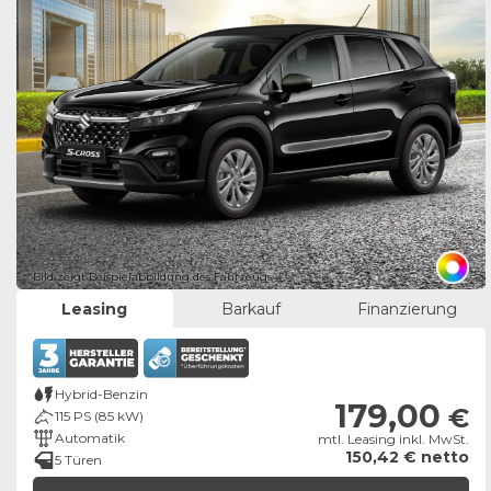
Bild zeigt Beispielabbildung des Fahrzeugs
Leasing
Barkauf
Finanzierung
Hybrid-Benzin
179,00
€
115 PS (85 kW)
Automatik
mtl. Leasing inkl. MwSt.
150,42 € netto
5 Türen