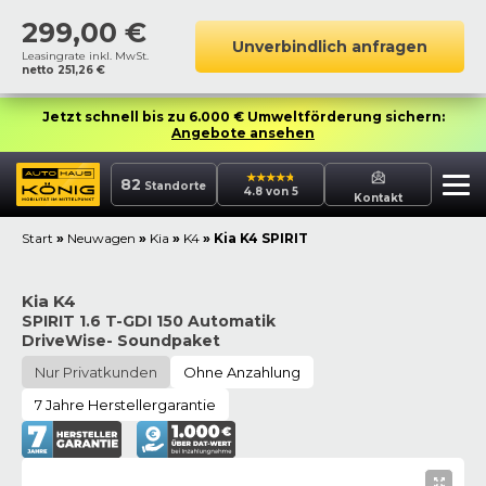
299,00
€
Unverbindlich anfragen
Leasingrate inkl. MwSt.
netto
251,26
€
Jetzt schnell bis zu 6.000 € Umweltförderung sichern:
Angebote ansehen
82
Standorte
4.8 von 5
Kontakt
Start
»
Neuwagen
»
Kia
»
K4
»
Kia K4 SPIRIT
Kia K4
SPIRIT 1.6 T-GDI 150 Automatik
DriveWise- Soundpaket
Nur Privatkunden
Ohne Anzahlung
7 Jahre Herstellergarantie