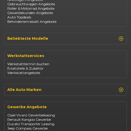
Gebrauchtwagen Angebote
Roller & Motorrad Angebote
Gewerbekunden Angebote
Auto Topdeals
Behindertenrabatt Angebote
Beliebteste Modelle
Renault Clio
Renault Captur
Werkstattservices
Opel Corsa
Opel Astra
Werkstatttermin buchen
Fiat 500
Ersatzteile & Zubehör
Dacia Duster
Werkstattangebote
Dacia Sandero
Jeep Compass
Jeep Avenger
Jeep Renegade
Alle Auto Marken
Suzuki Vitara
Suzuki Swift
Renault
Kia Ceed
Opel
BYD Seal
Gewerbe Angebote
Fiat
Mazda CX-30
Dacia
Citroen C4
Opel Vivaro Gewerbeleasing
Jeep
Renault Kangoo Gewerbe
Suzuki
Ducato Transporter Leasing
BYD
Jeep Compass Gewerbe
Kia