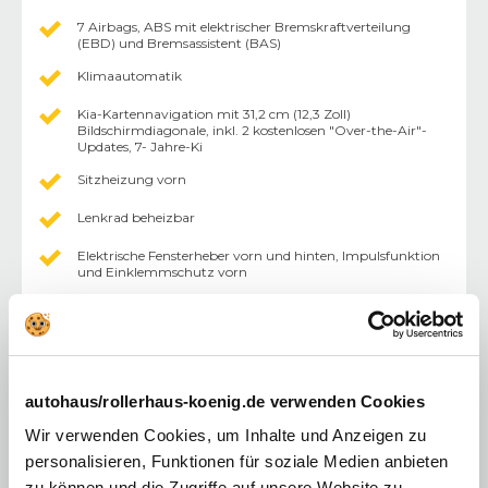
7 Airbags, ABS mit elektrischer Bremskraftverteilung
(EBD) und Bremsassistent (BAS)
Klimaautomatik
Kia-Kartennavigation mit 31,2 cm (12,3 Zoll)
Bildschirmdiagonale, inkl. 2 kostenlosen "Over-the-Air"-
Updates, 7- Jahre-Ki
Sitzheizung vorn
Lenkrad beheizbar
Elektrische Fensterheber vorn und hinten, Impulsfunktion
und Einklemmschutz vorn
Parksensoren vorn und hinten
Rundumsichtkamera
Drive Mode Select (Fahrmodus-Taste; verschiedene
Fahrmodi wählbar)
autohaus/rollerhaus-koenig.de verwenden Cookies
Bluetooth-Freisprecheinrichtung mit Spracherkennung
Wir verwenden Cookies, um Inhalte und Anzeigen zu
personalisieren, Funktionen für soziale Medien anbieten
Multifunktionslenkrad
zu können und die Zugriffe auf unsere Website zu