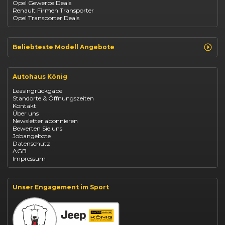
Opel Gewerbe Deals
Mazda
Renault Firmen Transporter
Citroën
Opel Transporter Deals
Abarth
Fiat Professional
Beliebteste Modell Angebote
Renault Clio finanzieren
Renault Arkana Leasing
Autohaus König
Renault Captur Leasing
Opel Corsa finanzieren
Leasingrückgabe
Opel Astra leasen
Standorte & Öffnungszeiten
Opel Mokka kaufen
Kontakt
Opel Grandland finanzieren
Über uns
Opel Vivaro Gewerbeleasing
Newsletter abonnieren
Fiat 500 finanzieren
Bewerten Sie uns
Fiat Panda leasen
Jobangebote
Dacia Duster finanzieren
Datenschutz
Dacia Sandero kaufen
AGB
Dacia Jogger leasen
Impressum
Jeep Compass leasen
Jeep Renegade finanzieren
Suzuki Vitara kaufen
Suzuki Swift finanzieren
Unser Engagement im Sport
BYD Dolphin finanzieren
Kia Ceed finanzieren
Kia Sportage leasen
Mazda CX-30 finanzieren
Citroën C3 leasen