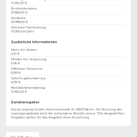
14.352,00 €
Bruttolistenpreis
:
37.860,00 €
Kaufpreis
:
30.999,00 €
Jährliche Fahrleistung
:
10.000 km/Jahr
Zusätzliche Informationen
Mehr-km Kosten
:
0,10 €
Minder-km Vergütung
:
0,06 €
Effektiver Jahreszins
:
6,99 %
Sollzins gebunden p.a.
:
6,99 %
Nettodarlehensbetrag
:
14.352,00 €
Darlehensgeber
König Leasing GmbH, Kolonnenstraße 31, 10829 Berlin. Die Nutzung des
Leasingangebotes setzt die vorhandene Bonität voraus. *Die dargestellten
Angaben gelten für das Angebot ohne Anzahlung.