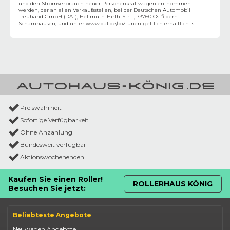
und den Stromverbrauch neuer Personenkraftwagen entnommen
werden, der an allen Verkaufsstellen, bei der Deutschen Automobil
Treuhand GmbH (DAT), Hellmuth-Hirth-Str. 1, 73760 Ostfildern-
Scharnhausen, und unter
www.dat.de/co2
unentgeltlich erhältlich ist.
Preiswahrheit
Sofortige Verfügbarkeit
Ohne Anzahlung
Bundesweit verfügbar
Aktionswochenenden
Kaufen Sie einen Roller!
ROLLERHAUS KÖNIG
Besuchen Sie jetzt:
Beliebteste Angebote
Neuwagen Angebote