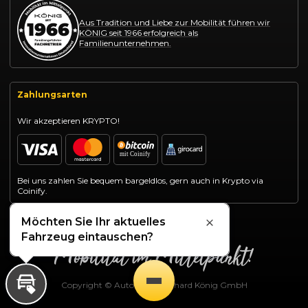
Aus Tradition und Liebe zur Mobilität führen wir
KÖNIG seit 1966 erfolgreich als
Familienunternehmen.
Zahlungsarten
Wir akzeptieren KRYPTO!
Bei uns zahlen Sie bequem bargeldlos, gern auch in Krypto via
Coinify.
Möchten Sie Ihr aktuelles
Schließen
Fahrzeug eintauschen?
Copyright © Autohaus Gotthard König GmbH
Inzahlungnahme