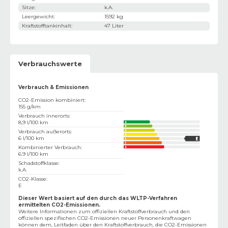
Sitze
:
k.A.
Leergewicht
:
1592 kg
Kraftstofftankinhalt
:
47 Liter
Verbrauchswerte
Verbrauch & Emissionen
CO2-Emission kombiniert
:
155 g/km
Verbrauch innerorts
:
8,9 l/100 km
Verbrauch außerorts
:
6 l/100 km
Kombinierter Verbrauch
:
6.9 l/100 km
Schadstoffklasse
:
k.A.
CO2-Klasse
:
E
Dieser Wert basiert auf den durch das WLTP-Verfahren
ermittelten CO2-Emissionen.
Weitere Informationen zum offiziellen Kraftstoffverbrauch und den
offiziellen spezifischen CO2-Emissionen neuer Personenkraftwagen
können dem‚ Leitfaden über den Kraftstoffverbrauch, die CO2-Emissionen