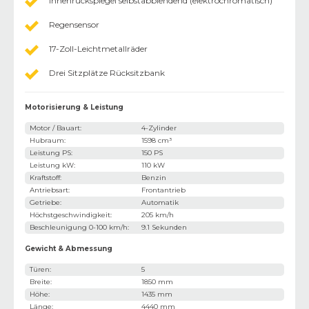
Innenrückspiegel selbstabblendend (elektrochromatisch)
Regensensor
17-Zoll-Leichtmetallräder
Drei Sitzplätze Rücksitzbank
Motorisierung & Leistung
Motor / Bauart
:
4-Zylinder
Hubraum
:
1598 cm³
Leistung PS
:
150 PS
Leistung kW
:
110 kW
Kraftstoff
:
Benzin
Antriebsart
:
Frontantrieb
Getriebe
:
Automatik
Höchstgeschwindigkeit
:
205 km/h
Beschleunigung 0-100 km/h
:
9.1 Sekunden
Gewicht & Abmessung
Türen
:
5
Breite
:
1850 mm
Höhe
:
1435 mm
Länge
:
4440 mm