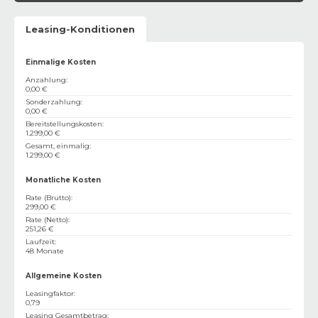
Leasing-Konditionen
Einmalige Kosten
Anzahlung
:
0,00 €
Sonderzahlung
:
0,00 €
Bereitstellungskosten
:
1.299,00 €
Gesamt, einmalig
:
1.299,00 €
Monatliche Kosten
Rate (Brutto)
:
299,00 €
Rate (Netto)
:
251,26 €
Laufzeit
:
48 Monate
Allgemeine Kosten
Leasingfaktor
:
0,79
Leasing Gesamtbetrag
: