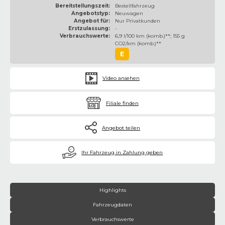
Bereitstellungszeit:
Bestellfahrzeug
Angebotstyp:
Neuwagen
Angebot für:
Nur Privatkunden
Erstzulassung:
-
Verbrauchswerte:
6,9 l/100 km (komb.)**; 155 g
CO2/km (komb.)**
E
Video ansehen
Filiale finden
Angebot teilen
€
Ihr Fahrzeug in Zahlung geben
Highlights
Fahrzeugdaten
Verbrauchswerte