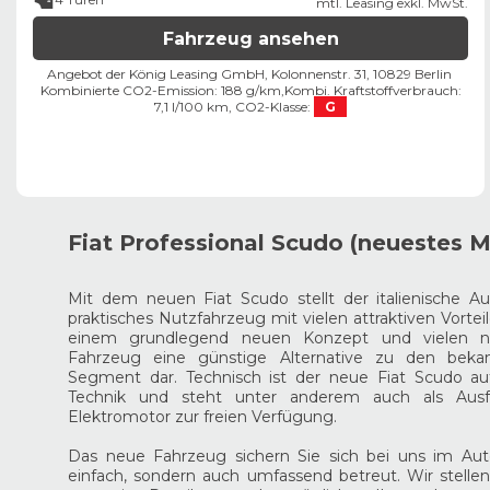
mtl. Leasing exkl. MwSt.
Fahrzeug ansehen
Angebot der König Leasing GmbH, Kolonnenstr. 31, 10829 Berlin ​
Kombinierte CO2-Emission: 188 g/km,
Kombi. Kraftstoffverbrauch:
7,1 l/100 km,
CO2-Klasse:
G
Fiat Professional Scudo (neuestes M
Mit dem neuen Fiat Scudo stellt der italienische Au
praktisches Nutzfahrzeug mit vielen attraktiven Vortei
einem grundlegend neuen Konzept und vielen ne
Fahrzeug eine günstige Alternative zu den beka
Segment dar. Technisch ist der neue Fiat Scudo a
Technik und steht unter anderem auch als Aus
Elektromotor zur freien Verfügung.
Das neue Fahrzeug sichern Sie sich bei uns im Aut
einfach, sondern auch umfassend betreut. Wir stelle