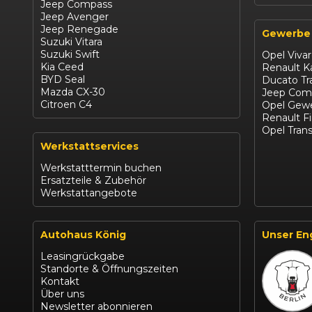
Jeep Compass
Jeep Avenger
Jeep Renegade
Gewerbe
Suzuki Vitara
Suzuki Swift
Opel Viva
Kia Ceed
Renault 
BYD Seal
Ducato Tr
Mazda CX-30
Jeep Com
Citroen C4
Opel Gewe
Renault F
Opel Trans
Werkstattservices
Werkstatttermin buchen
Ersatzteile & Zubehör
Werkstattangebote
Autohaus König
Unser En
Leasingrückgabe
Standorte & Öffnungszeiten
Kontakt
Über uns
Newsletter abonnieren