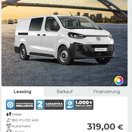
Bild zeigt Beispielabbildung des Fahrzeugs
Leasing
Barkauf
Finanzierung
Diesel
180 PS (132 kW)
319,00
€
Automatik
4 Türen