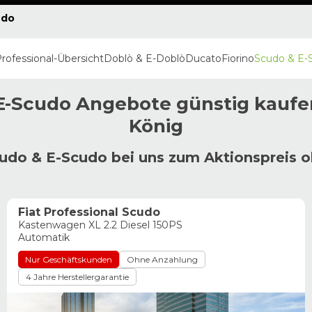
udo
Professional
-Übersicht
Doblò & E-Doblò
Ducato
Fiorino
Scudo & E-
E-Scudo
Angebote günstig kaufe
König
udo & E-Scudo bei uns zum Aktionspreis 
Fiat Professional Scudo
Kastenwagen XL 2.2 Diesel 150PS
Automatik
Nur Geschäftskunden
Ohne Anzahlung
4 Jahre Herstellergarantie