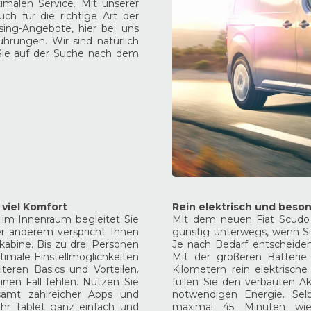
malen Service. Mit unserer
h für die richtige Art der
sing-Angebote, hier bei uns
ührungen. Wir sind natürlich
 Sie auf der Suche nach dem
 viel Komfort
Rein elektrisch und beso
im Innenraum begleitet Sie
Mit dem neuen Fiat Scudo
er anderem verspricht Ihnen
günstig unterwegs, wenn Sie
kabine. Bis zu drei Personen
Je nach Bedarf entscheiden
timale Einstellmöglichkeiten
Mit der größeren Batterie
eren Basics und Vorteilen.
Kilometern rein elektrisch
inen Fall fehlen. Nutzen Sie
füllen Sie den verbauten 
 samt zahlreicher Apps und
notwendigen Energie. Sel
Ihr Tablet ganz einfach und
maximal 45 Minuten wie