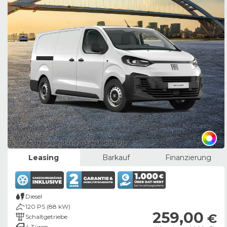
Bild zeigt Beispielabbildung des Fahrzeugs
Leasing
Barkauf
Finanzierung
Diesel
120 PS (88 kW)
259,00
€
Schaltgetriebe
4 Türen