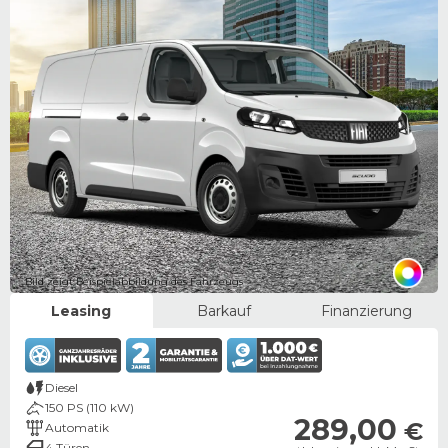
Bild zeigt Beispielabbildung des Fahrzeugs
Leasing
Barkauf
Finanzierung
Diesel
150 PS (110 kW)
289,00
€
Automatik
4 Türen