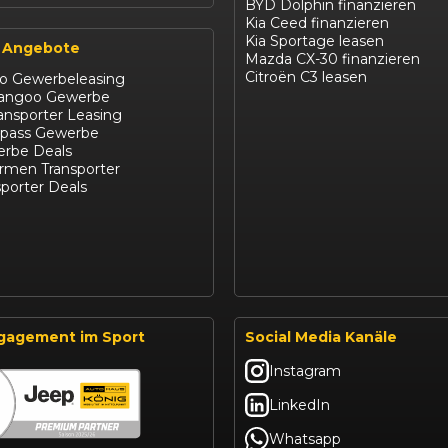
BYD Dolphin finanzieren
Kia Ceed finanzieren
Kia Sportage leasen
 Angebote
Mazda CX-30 finanzieren
Citroën C3 leasen
ro Gewerbeleasing
Kangoo Gewerbe
ansporter Leasing
pass Gewerbe
rbe Deals
irmen Transporter
porter Deals
gagement im Sport
Social Media Kanäle
Instagram
LinkedIn
Whatsapp