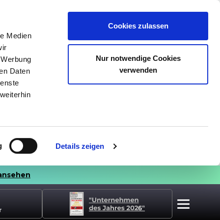
Cookies zulassen
le Medien
ir
Nur notwendige Cookies
, Werbung
verwenden
ren Daten
ienste
weiterhin
g
Details zeigen
ansehen
r