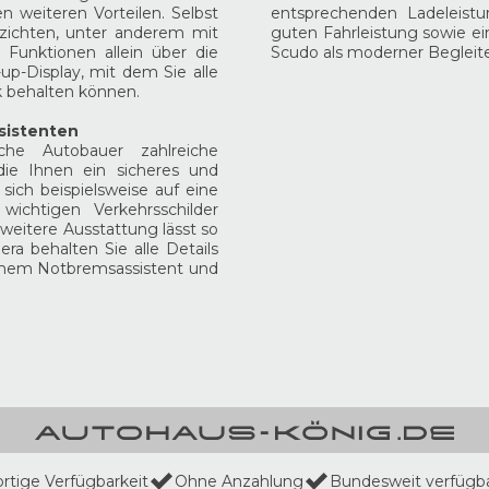
n weiteren Vorteilen. Selbst
entsprechenden Ladeleis
zichten, unter anderem mit
guten Fahrleistung sowie ei
unktionen allein über die
Scudo als moderner Begleite
p-Display, mit dem Sie alle
k behalten können.
ssistenten
che Autobauer zahlreiche
 die Ihnen ein sicheres und
sich beispielsweise auf eine
wichtigen Verkehrsschilder
 weitere Ausstattung lässt so
a behalten Sie alle Details
nomem Notbremsassistent und
ortige Verfügbarkeit
Ohne Anzahlung
Bundesweit verfügb