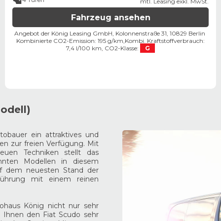
mtl. Leasing exkl. MwSt.
Fahrzeug ansehen
Angebot der König Leasing GmbH, Kolonnenstraße 31, 10829 Berlin ​
Kombinierte CO2-Emission: 195 g/km,
Kombi. Kraftstoffverbrauch:
7,4 l/100 km,
CO2-Klasse:
G
odell)
tobauer ein attraktives und
len zur freien Verfügung. Mit
uen Techniken stellt das
nnten Modellen in diesem
uf dem neuesten Stand der
führung mit einem reinen
ohaus König nicht nur sehr
n Ihnen den Fiat Scudo sehr