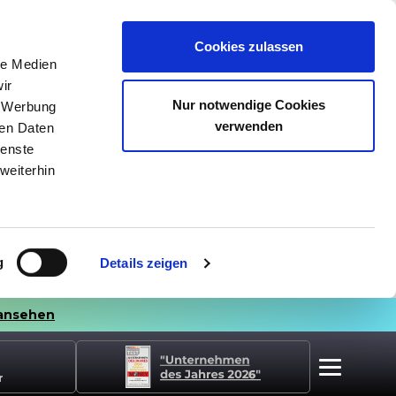
Cookies zulassen
le Medien
ir
Nur notwendige Cookies
, Werbung
verwenden
ren Daten
ienste
weiterhin
g
Details zeigen
ansehen
r