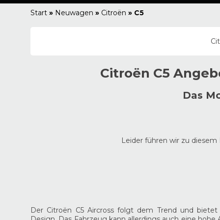
Start
»
Neuwagen
»
Citroën
»
C5
Ci
Citroën
C5
Angebo
Das Mo
Leider führen wir zu diesem 
Der Citroën C5 Aircross folgt dem Trend und biet
Design. Das Fahrzeug kann allerdings auch eine hohe A