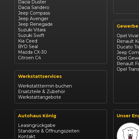
Dacia Duster
Dacia Sandero
Jeep Compass
Jeep Avenger
Jeep Renegade
Gewerbe
Suzuki Vitara
Suzuki Swift
Opel Viva
Kia Ceed
Renault 
BYD Seal
Ducato Tr
Mazda CX-30
Jeep Com
Citroen C4
Opel Gewe
Renault F
Opel Trans
Werkstattservices
Werkstatttermin buchen
Ersatzteile & Zubehör
Werkstattangebote
Autohaus König
Unser En
Leasingrückgabe
Standorte & Öffnungszeiten
Kontakt