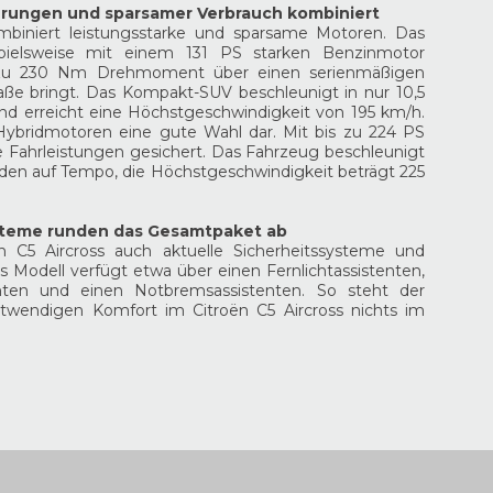
erungen und sparsamer Verbrauch kombiniert
ombiniert leistungsstarke und sparsame Motoren. Das
ielsweise mit einem 131 PS starken Benzinmotor
s zu 230 Nm Drehmoment über einen serienmäßigen
raße bringt. Das Kompakt-SUV beschleunigt in nur 10,5
d erreicht eine Höchstgeschwindigkeit von 195 km/h.
e Hybridmotoren eine gute Wahl dar. Mit bis zu 224 PS
e Fahrleistungen gesichert. Das Fahrzeug beschleunigt
den auf Tempo, die Höchstgeschwindigkeit beträgt 225
ysteme runden das Gesamtpaket ab
ën C5 Aircross auch aktuelle Sicherheitssysteme und
as Modell verfügt etwa über einen Fernlichtassistenten,
enten und einen Notbremsassistenten. So steht der
twendigen Komfort im Citroën C5 Aircross nichts im