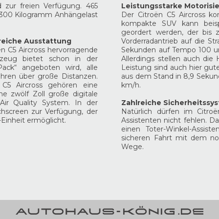
 zur freien Verfügung. 465
Leistungsstarke Motorisi
1300 Kilogramm Anhängelast
Der Citroën C5 Aircross k
kompakte SUV kann beisp
geordert werden, der bi
greiche Ausstattung
Vorderradantrieb auf die St
ën C5 Aircross hervorragende
Sekunden auf Tempo 100 un
rzeug bietet schon in der
Allerdings stellen auch di
Pack“ angeboten wird, alle
Leistung sind auch hier gut
hren über große Distanzen.
aus dem Stand in 8,9 Sekun
 C5 Aircross gehören eine
km/h.
e zwölf Zoll große digitale
ir Quality System. In der
Zahlreiche Sicherheitss
chscreen zur Verfügung, der
Natürlich dürfen im Citro
Einheit ermöglicht.
Assistenten nicht fehlen. D
einen Toter-Winkel-Assist
sicheren Fahrt mit dem no
Wege.