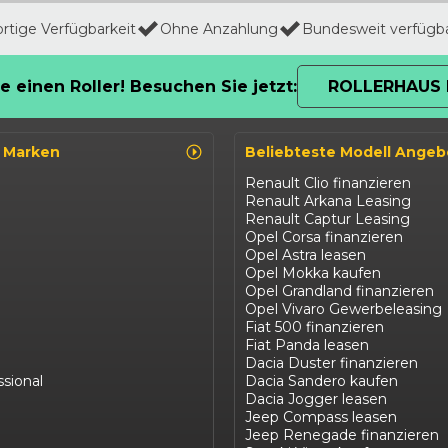
ortige Verfügbarkeit
Ohne Anzahlung
Bundesweit verfügb
e einen Roller! Besuchen Sie jetzt:
ROLLERHAUS 
o Marken
Beliebteste Modell Angeb
Renault Clio finanzieren
Renault Arkana Leasing
Renault Captur Leasing
Opel Corsa finanzieren
Opel Astra leasen
Opel Mokka kaufen
Opel Grandland finanzieren
Opel Vivaro Gewerbeleasing
Fiat 500 finanzieren
Fiat Panda leasen
Dacia Duster finanzieren
ssional
Dacia Sandero kaufen
Dacia Jogger leasen
Jeep Compass leasen
Jeep Renegade finanzieren