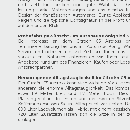
und stellt für Familien eine gute Wahl dar. D
leistungsstarke Motorisierungen und das gleichzeiti
Design der französischen Automarke. Bunte Applikat
Felgen und die typische Lichtsignatur an der Front u
auf den ersten Blick.
Probefahrt gewünscht? Im Autohaus König sind Si
Bei Interesse an dem Citroën C5 Aircross e
Terminvereinbarung bei uns im Autohaus König. Wir
Service und nehmen uns viel Zeit, um Ihnen das Fa
vorzustellen. Natürlich unterbreiten wir Ihnen au
Angebote, rund um das Finanzieren, Kaufen oder Leasi
Ansprechpartner.
Hervorragende Alltagstauglichkeit im Citroën C5 A
Der Citroën C5 Aircross kann viele wichtige Vorteile v
anderem die enorme Alltagstauglichkeit. Das kompak
etwa 1,9 Meter breit und 1,7 Meter hoch. Dies 
Platzangebot in der ersten und der zweiten Sitzre
Kofferraum müssen Sie im Alltag nicht verzichten. D
600 Liter Ladevolumen als Hybrid, mit einem klassisch
720 Liter. Zusätzlich lassen sich die Sitze in der
umlegen.