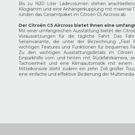
Bis zu 1630 Liter Ladevolumen stehen anschließend
Kilogramm und eine Anhängerkupplung mit maximal 
runden das Gesamtpaket im Citroën C5 Aircross ab.
Der Citroën C5 Aircross bietet Ihnen eine umfan
Mit einer umfangreichen Ausstattung bietet der Citro
Voraussetzungen für die tägliche Fahrt. Das Fah
Serienvariante, die unter der Bezeichnung „Feel 
wichtigen Features und Funktionen für bequemes Fa
Zu den wichtigen Ausstattungsdetails im Citroën
Einparkhilfe vorn und hinten mit Rückfahrkamera, ein
Tachoeinheit und eine Klimaautomatik mit einem A
Mittelkonsole steht zudem ein zehn Zoll großer Tou
eine einfache und effektive Bedienung der Multimedia-