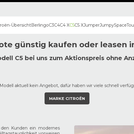
troën
-Übersicht
Berlingo
C3
C4
C4 X
C5
C5 X
Jumper
Jumpy
SpaceTou
te günstig kaufen oder leasen 
dell C5 bei uns zum Aktionspreis ohne An
Modell aktuell kein Angebot, dafür haben wir viele schnell verf
MARKE CITROËN
et den Kunden ein modernes
lltagstauglichkeit vorweisen