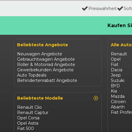
Preiswahrheit
Sof
Kaufen Si
Beliebteste Angebote
Alle Aut
Neuwagen Angebote
Renault
Gebrauchtwagen Angebote
Opel
Roller & Motorrad Angebote
Fiat
Gewerbekunden Angebote
Dacia
Auto Topdeals
Jeep
Behindertenrabatt Angebote
Suzuki
BYD
Kia
Mazda
Beliebteste Modelle
Citroën
Abarth
Renault Clio
Fiat Profe
Renault Captur
Opel Corsa
Opel Astra
Fiat 500