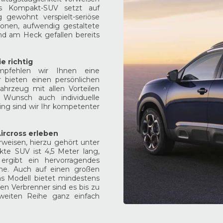
as Kompakt-SUV setzt auf
g gewohnt verspielt-seriöse
ionen, aufwendig gestaltete
nd am Heck gefallen bereits
e richtig
mpfehlen wir Ihnen eine
 bieten einen persönlichen
hrzeug mit allen Vorteilen
f Wunsch auch individuelle
ng sind wir Ihr kompetenter
ircross erleben
orweisen, hierzu gehört unter
te SUV ist 4,5 Meter lang,
ergibt ein hervorragendes
ihe. Auch auf einen großen
as Modell bietet mindestens
en Verbrenner sind es bis zu
 zweiten Reihe ganz einfach