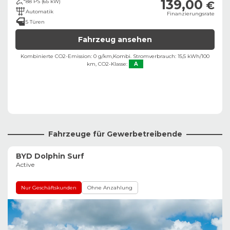
139,00
88 PS (65 kW)
€
Automatik
Finanzierungsrate
5 Türen
Fahrzeug ansehen
Kombinierte CO2-Emission: 0 g/km,
Kombi. Stromverbrauch: 15,5 kWh/100
km,
CO2-Klasse:
A
Fahrzeuge für Gewerbetreibende
BYD Dolphin Surf
Active
Nur Geschäftskunden
Ohne Anzahlung