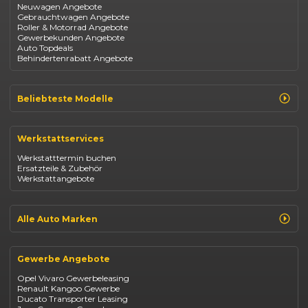
Neuwagen Angebote
Gebrauchtwagen Angebote
Roller & Motorrad Angebote
Gewerbekunden Angebote
Auto Topdeals
Behindertenrabatt Angebote
Beliebteste Modelle
Renault Clio
Renault Captur
Werkstattservices
Opel Corsa
Opel Astra
Werkstatttermin buchen
Fiat 500
Ersatzteile & Zubehör
Dacia Duster
Werkstattangebote
Dacia Sandero
Jeep Compass
Jeep Avenger
Jeep Renegade
Alle Auto Marken
Suzuki Vitara
Suzuki Swift
Renault
Kia Ceed
Opel
BYD Seal
Gewerbe Angebote
Fiat
Mazda CX-30
Dacia
Citroen C4
Opel Vivaro Gewerbeleasing
Jeep
Renault Kangoo Gewerbe
Suzuki
Ducato Transporter Leasing
BYD