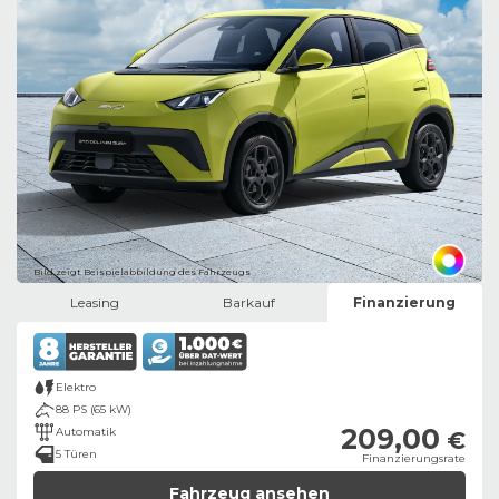
Bild zeigt Beispielabbildung des Fahrzeugs
Leasing
Barkauf
Finanzierung
Elektro
88 PS (65 kW)
209,00
Automatik
€
5 Türen
Finanzierungsrate
Fahrzeug ansehen