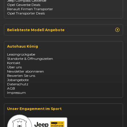
Jeep Compass Gewerbe
Kia
Opel Gewerbe Deals
Mazda
Renault Firmen Transporter
Citroën
Opel Transporter Deals
Abarth
Fiat Professional
Beliebteste Modell Angebote
Renault Clio finanzieren
Renault Arkana Leasing
Autohaus König
Renault Captur Leasing
Opel Corsa finanzieren
Leasingrückgabe
Opel Astra leasen
Standorte & Öffnungszeiten
Opel Mokka kaufen
Kontakt
Opel Grandland finanzieren
Über uns
Opel Vivaro Gewerbeleasing
Newsletter abonnieren
Fiat 500 finanzieren
Bewerten Sie uns
Fiat Panda leasen
Jobangebote
Dacia Duster finanzieren
Datenschutz
Dacia Sandero kaufen
AGB
Dacia Jogger leasen
Impressum
Jeep Compass leasen
Jeep Renegade finanzieren
Suzuki Vitara kaufen
Suzuki Swift finanzieren
Unser Engagement im Sport
BYD Dolphin finanzieren
Kia Ceed finanzieren
Kia Sportage leasen
Mazda CX-30 finanzieren