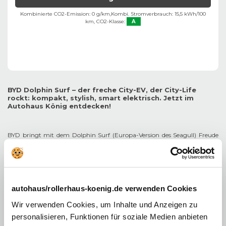
Kombinierte CO2-Emission: 0 g/km,
Kombi. Stromverbrauch: 15,5 kWh/100
km,
CO2-Klasse:
A
BYD Dolphin Surf – der freche City-EV, der City-Life
rockt: kompakt, stylish, smart elektrisch. Jetzt im
Autohaus König entdecken!
BYD bringt mit dem Dolphin Surf (Europa-Version des Seagull) Freude
ins urbane Leben: seit 2025 auf dem Markt, emotionales Design, Blade-
Battery-Sicherheit und e-Platform 3.0 Kompetenz.
Highlights & Vorteile
Reichweite bis zu etwa 322 km WLTP
(Verbraucher-CLTC-
Angaben gemäß den europäischen Versionen).
autohaus/rollerhaus-koenig.de verwenden Cookies
Schnell: DC-Laden 65–85 kW,
30–80 % in nur 30 Minuten
.
Kompakt, aber clever – 316 l Kofferraum
, bis 1 037 l bei
Wir verwenden Cookies, um Inhalte und Anzeigen zu
umgeklappten Sitzen, über 20 smarte Stauräume.
Super-Sicher: Blade-Battery
, e-Platform 3.0, serienmäßige
personalisieren, Funktionen für soziale Medien anbieten
ADAS, sechs Airbags.