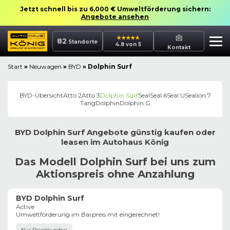
Jetzt schnell bis zu 6.000 € Umweltförderung sichern:
Angebote ansehen
82
Standorte
4.8 von 5
Kontakt
Start
»
Neuwagen
»
BYD
»
Dolphin Surf
BYD
-Übersicht
Atto 2
Atto 3
Dolphin Surf
Seal
Seal 6
Seal U
Sealion 7
Tang
Dolphin
Dolphin G
BYD
Dolphin Surf
Angebote günstig kaufen oder
leasen im
Autohaus
König
Das Modell Dolphin Surf bei uns zum
Aktionspreis ohne Anzahlung
BYD Dolphin Surf
Active
Umweltförderung im Barpreis mit eingerechnet!
Nur Privatkunden