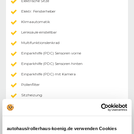
Elektrische Sitze
Elektr. Fensterheber
Klimaautomatik
Lenksäule einstellbar
Multifunktionslenkrad
Einparkhilfe (PDC) Sensoren vorne
Einparkhilfe (PDC) Sensoren hinten
Einparkhilfe (PDC) mit Kamera
Pollenfilter
Sitzheizung
Rücksitzbank geteilt
Tempomat
abgedunkelte Scheiben im Fond
autohaus/rollerhaus-koenig.de verwenden Cookies