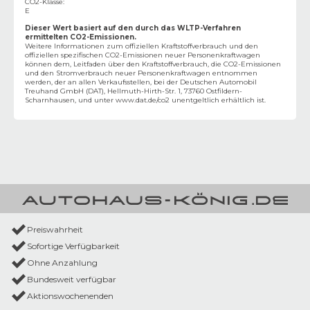
CO2-Klasse
:
E
Dieser Wert basiert auf den durch das WLTP-Verfahren
ermittelten CO2-Emissionen.
Weitere Informationen zum offiziellen Kraftstoffverbrauch und den
offiziellen spezifischen CO2-Emissionen neuer Personenkraftwagen
können dem‚ Leitfaden über den Kraftstoffverbrauch, die CO2-Emissionen
und den Stromverbrauch neuer Personenkraftwagen entnommen
werden, der an allen Verkaufsstellen, bei der Deutschen Automobil
Treuhand GmbH (DAT), Hellmuth-Hirth-Str. 1, 73760 Ostfildern-
Scharnhausen, und unter
www.dat.de/co2
unentgeltlich erhältlich ist.
Preiswahrheit
Sofortige Verfügbarkeit
Ohne Anzahlung
Bundesweit verfügbar
Aktionswochenenden