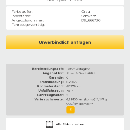
Gesamtpreis inkl. MwSt.
Farbe außen
:
Grau
Innenfarbe
:
Schwarz
Angebotsnummer
:
D9_666730
Fahrzeuge vorrätig
:
Unverbindlich anfragen
Bereitstellungszeit:
Sofort verfügbar
Angebot für:
Privat & Geschäftlich
Garantie:
0
Erstzulassung:
03/2022
Kilometerstand:
40.278 km
Unfallfahrzeug:
Nein
Fahrzeughalter:
2
Verbrauchswerte:
6,5 l/100 km (komb.)**; 147 g
CO2/km (komb.)**
E
Alle Bilder ansehen