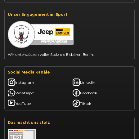
Jeep Renegade finanzieren
Suzuki Vitara kaufen
Suzuki Swift finanzieren
Unser Engagement im Sport
BYD Dolphin finanzieren
Kia Ceed finanzieren
Kia Sportage leasen
Mazda CX-30 finanzieren
Citroën C3 leasen
Wir unterstützen voller Stolz die Eisbären Berlin.
Social Media Kanäle
Instagram
LinkedIn
Whatsapp
Facebook
YouTube
Tiktok
Das macht uns stolz