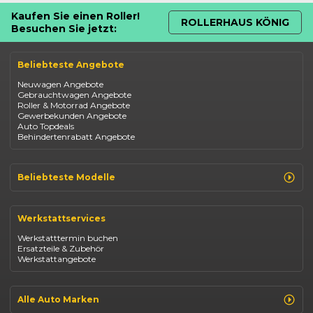
Kaufen Sie einen Roller!
ROLLERHAUS KÖNIG
Besuchen Sie jetzt:
Beliebteste Angebote
Neuwagen Angebote
Gebrauchtwagen Angebote
Roller & Motorrad Angebote
Gewerbekunden Angebote
Auto Topdeals
Behindertenrabatt Angebote
Beliebteste Modelle
Renault Clio
Renault Captur
Werkstattservices
Opel Corsa
Opel Astra
Werkstatttermin buchen
Fiat 500
Ersatzteile & Zubehör
Dacia Duster
Werkstattangebote
Dacia Sandero
Jeep Compass
Jeep Avenger
Jeep Renegade
Alle Auto Marken
Suzuki Vitara