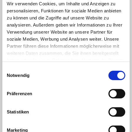
Außenspiegel abklappbar
Wir verwenden Cookies, um Inhalte und Anzeigen zu
personalisieren, Funktionen für soziale Medien anbieten
Außenspiegel elektr.
zu können und die Zugriffe auf unsere Website zu
keyless-Go
analysieren. Außerdem geben wir Informationen zu Ihrer
Verwendung unserer Website an unsere Partner für
Lederlenkrad
soziale Medien, Werbung und Analysen weiter. Unsere
Lenkrad beheizbar
Partner führen diese Informationen möglicherweise mit
weiteren Daten zusammen, die Sie ihnen bereitgestellt
Mittelarmlehne
haben oder die sie im Rahmen Ihrer Nutzung der Dienste
Nichtraucherfahrzeug
gesammelt haben. Sie geben Einwilligung zu unseren
Einwilligungsauswahl
Cookies, wenn Sie unsere Webseite weiterhin nutzen.
Notwendig
Sitzheizung Vordersitze
Sondermodell
Präferenzen
Zentralverriegelung mit Fernbedienung
Elektr. Fensterheber vorne/hinten
Statistiken
Lordosenstütze
Sprachsteuerung
Marketing