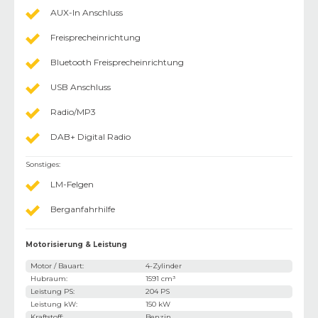
AUX-In Anschluss
Freisprecheinrichtung
Bluetooth Freisprecheinrichtung
USB Anschluss
Radio/MP3
DAB+ Digital Radio
Sonstiges
:
LM-Felgen
Berganfahrhilfe
Motorisierung & Leistung
Motor / Bauart
:
4-Zylinder
Hubraum
:
1591 cm³
Leistung PS
:
204 PS
Leistung kW
:
150 kW
Kraftstoff
:
Benzin