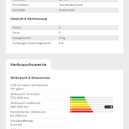
Antriebsart
:
Standardantrieb
Getriebe
:
Automatik
Gewicht & Abmessung
Türen
:
5
Sitze
:
5
Leergewicht
:
0 kg
Zulässiges Gesamtgewicht
:
k.A.
Verbrauchswerte
Verbrauch & Emissionen
CO2-Emission kombiniert
:
147 g/km
Verbrauch innerorts
:
7,70 l/100 km
Verbrauch außerorts
:
5,80 l/100 km
Kombinierter Verbrauch
:
6.5 l/100 km
Schadstoffklasse
:
Euro 6d