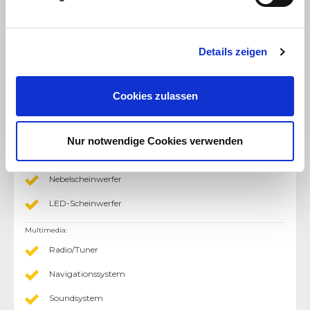
Touchscreen
Klimaautomatik 2 Zonen
Details zeigen
Volldigitales Kombiinstrument
Android Auto
Cookies zulassen
Apple CarPlay
Abstandswarner
Nur notwendige Cookies verwenden
Licht
:
Nebelscheinwerfer
LED-Scheinwerfer
Multimedia
:
Radio/Tuner
Navigationssystem
Soundsystem