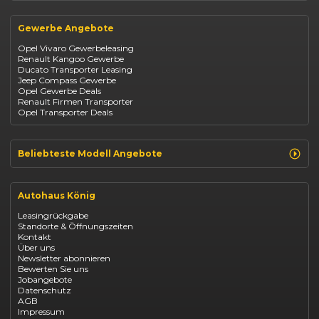
Suzuki Swift
Renault
Kia Ceed
Opel
BYD Seal
Gewerbe Angebote
Fiat
Mazda CX-30
Dacia
Citroen C4
Opel Vivaro Gewerbeleasing
Jeep
Renault Kangoo Gewerbe
Suzuki
Ducato Transporter Leasing
BYD
Jeep Compass Gewerbe
Kia
Opel Gewerbe Deals
Mazda
Renault Firmen Transporter
Citroën
Opel Transporter Deals
Abarth
Fiat Professional
Beliebteste Modell Angebote
Renault Clio finanzieren
Renault Arkana Leasing
Autohaus König
Renault Captur Leasing
Opel Corsa finanzieren
Leasingrückgabe
Opel Astra leasen
Standorte & Öffnungszeiten
Opel Mokka kaufen
Kontakt
Opel Grandland finanzieren
Über uns
Opel Vivaro Gewerbeleasing
Newsletter abonnieren
Fiat 500 finanzieren
Bewerten Sie uns
Fiat Panda leasen
Jobangebote
Dacia Duster finanzieren
Datenschutz
Dacia Sandero kaufen
AGB
Dacia Jogger leasen
Impressum
Jeep Compass leasen