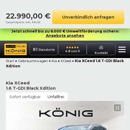
22.990,00
€
Unverbindlich anfragen
Gesamtpreis inkl. MwSt.
Jetzt schnell bis zu 6.000 € Umweltförderung sichern:
Angebote ansehen
81
Standorte
4.8 von 5
Kontakt
Start
»
Gebrauchtwagen
»
Kia
»
XCeed
»
Kia XCeed 1.6 T-GDI Black
Xdition
Kia XCeed
1.6 T-GDI Black Xdition
Sofort verfügbar
Unfallfrei